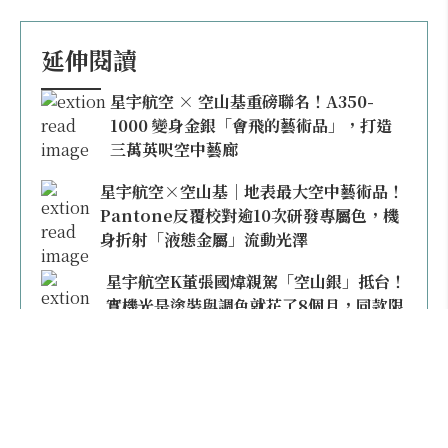
延伸閱讀
星宇航空 × 空山基重磅聯名！A350-
1000 變身金銀「會飛的藝術品」，打造
三萬英呎空中藝廊
星宇航空×空山基｜地表最大空中藝術品！
Pantone反覆校對逾10次研發專屬色，機
身折射「液態金屬」流動光澤
星宇航空K董張國煒親駕「空山銀」抵台！
實機光是塗裝與調色就花了8個月，同款限
量模型上架即秒殺