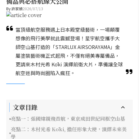
備品與必搭航線大公開
By
許家禎
2026/07/13
當頂級航空服務遇上日本殿堂級藝術，一場顛覆
想像的飛行美學就此震撼登場！星宇航空攜手大
師空山基打造的「STARLUX AIRSORAYAMA」金
屬塗裝藝術機正式起飛，不僅有絕美專屬備品，
更請來木村光希 Kōki 演繹前衛大片，準備讓全球
航空迷與時尚圈陷入瘋狂。
文章目錄
亮點一：張國煒親飛首航，東京成田世紀同框空山基
亮點二：木村光希 Kōki, 擔任形象大使，演繹未來美
學