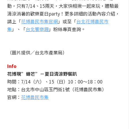
動，只有7/14、15兩天，大家快相揪一起來玩，體驗最
清涼消暑的歡樂夏日party！更多詳細的活動內容介紹，
請上「
花博農民市集官網
」或至「
台北花博農民市
集
」、「
台北饗樂趣
」粉絲專頁查詢。
（圖片提供／台北市產業局）
Info
花博現”蜂芒”－夏日清涼野餐趴
時間：7/14（六）、15（日）10：00～18：00
地點：台北市中山區玉門街1號（花博農民市集）
官網：
花博農民市集