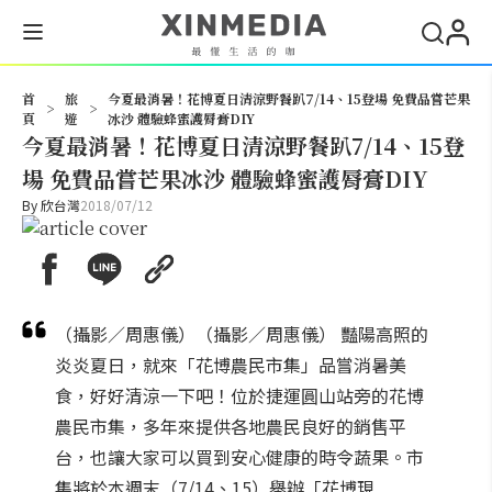
搜尋
首
旅
今夏最消暑！花博夏日清涼野餐趴7/14、15登場 免費品嘗芒果
>
>
頁
遊
冰沙 體驗蜂蜜護脣膏DIY
今夏最消暑！花博夏日清涼野餐趴7/14、15登
場 免費品嘗芒果冰沙 體驗蜂蜜護脣膏DIY
By
欣台灣
2018/07/12
（攝影／周惠儀）（攝影／周惠儀） 豔陽高照的
炎炎夏日，就來「花博農民市集」品嘗消暑美
食，好好清涼一下吧！位於捷運圓山站旁的花博
農民市集，多年來提供各地農民良好的銷售平
台，也讓大家可以買到安心健康的時令蔬果。市
集將於本週末（7/14、15）舉辦「花博現