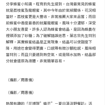
分享蜂蜜小知識。程育鈞先生提到，台灣最常見的蜂蜜
就是荔枝蜜及龍眼蜜，其中今年由於氣候關係，花況相
當好，荔枝蜜更是大豐收，非常推薦大家來品嘗；而目
前蜂蜜中香度最香的就屬龍眼蜜，風味十分濃郁，深受
大小朋友喜愛。許多人認為蜂蜜會結晶，是因為蜂農在
裡頭添加了砂糖；為了破解錯誤迷思，葉志宗先生特別
解釋，其實蜂蜜結晶是正常現象，結晶可以使甜度下
降，用途也會變得更廣，口感帶有微沙顆粒感，風味相
當特別；而且只要遇到熱空氣，或是隔水加熱，結晶部
分就會還原為液體，非常簡單容易。
（攝影／周惠儀）
（攝影／周惠儀）
熱鬧有趣的「花博現”蜂芒”－夏日清涼野餐趴」活