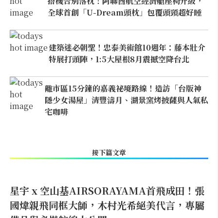
搭機告別落枕！阿聯酋航空經濟艙座椅升級，
全球首創「U-Dream頭枕」包覆頭頸超好睡
建築迷必朝聖！忠泰美術館10週年：藤本壯介
特展打頭陣，1:5大屋根8月震撼空降台北
離市區15分鐘的嘉義祕境路線！造訪「台版神
隱少女湯屋」清豐濤月、湖景窯烤披薩與人氣私
宅咖啡
接下篇文章
星宇 x 空山基AIRSORAYAMA首飛成田！張
國煒親飛同框大師，木村光希絕美代言，專屬