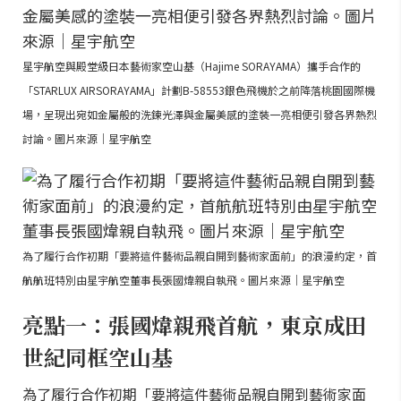
星宇航空與殿堂級日本藝術家空山基（Hajime SORAYAMA）攜手合作的
「STARLUX AIRSORAYAMA」計劃B-58553銀色飛機於之前降落桃園國際機
場，呈現出宛如金屬般的洗鍊光澤與金屬美感的塗裝一亮相便引發各界熱烈
討論。圖片來源｜星宇航空
為了履行合作初期「要將這件藝術品親自開到藝術家面前」的浪漫約定，首
航航班特別由星宇航空董事長張國煒親自執飛。圖片來源｜星宇航空
亮點一：張國煒親飛首航，東京成田
世紀同框空山基
為了履行合作初期「要將這件藝術品親自開到藝術家面