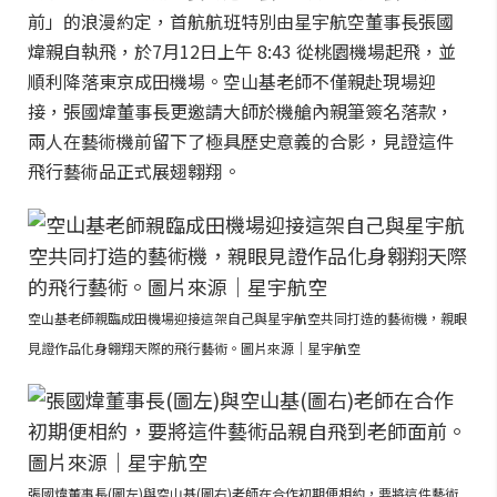
前」的浪漫約定，首航航班特別由星宇航空董事長張國
煒親自執飛，於7月12日上午 8:43 從桃園機場起飛，並
順利降落東京成田機場。空山基老師不僅親赴現場迎
接，張國煒董事長更邀請大師於機艙內親筆簽名落款，
兩人在藝術機前留下了極具歷史意義的合影，見證這件
飛行藝術品正式展翅翱翔。
空山基老師親臨成田機場迎接這架自己與星宇航空共同打造的藝術機，親眼
見證作品化身翱翔天際的飛行藝術。圖片來源｜星宇航空
張國煒董事長(圖左)與空山基(圖右)老師在合作初期便相約，要將這件藝術