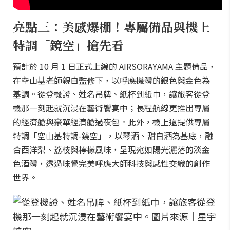
亮點三：美感爆棚！專屬備品與機上
特調「鏡空」搶先看
預計於 10 月 1 日正式上線的 AIRSORAYAMA 主題備品，
在空山基老師親自監修下，以呼應機體的銀色與金色為
基調。從登機證、姓名吊牌、紙杯到紙巾，讓旅客從登
機那一刻起就沉浸在藝術饗宴中；長程航線更推出專屬
的經濟艙與豪華經濟艙過夜包。此外，機上還提供專屬
特調「空山基特調-鏡空」，以琴酒、甜白酒為基底，融
合西洋梨、荔枝與檸檬風味，呈現宛如陽光灑落的淡金
色酒體，透過味覺完美呼應大師科技與感性交織的創作
世界。