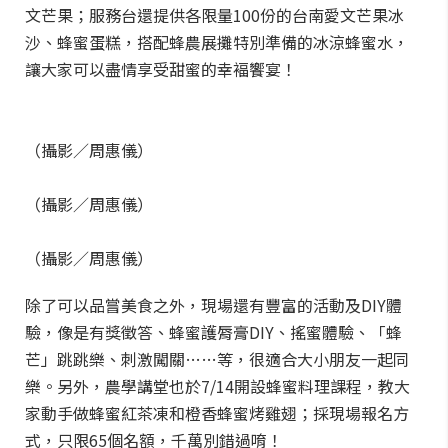
文芒果；服務台還提供各限量100份的台南愛文芒果冰
沙、蜂蜜蛋糕，搭配蜂農展攤特別準備的冰涼蜂蜜水，
讓大家可以盡情享受甜蜜的幸褔饗宴！
（攝影／周惠儀）
（攝影／周惠儀）
（攝影／周惠儀）
除了可以品嘗美食之外，現場還有豐富的活動及DIY體
驗，像是有獎徵答、蜂蜜護脣膏DIY、搖蜜體驗、「蜂
芒」跳跳樂、刺激闖關……等，很適合大小朋友一起同
樂。另外，農學講堂也於7/14開設蜂蜜料理課程，教大
家動手做蜂蜜紅茶凍和橙香蜂蜜烤雞翅；採現場報名方
式，只限65個名額，千萬別錯過唷！