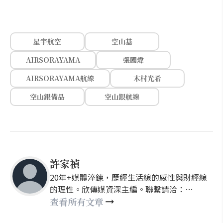
星宇航空
空山基
AIRSORAYAMA
張國煒
AIRSORAYAMA航線
木村光希
空山銀備品
空山銀航線
許家禎
20年+媒體淬鍊，歷經生活線的感性與財經線
的理性。欣傳媒資深主編。聯繫請洽：
nellyhsu@xinmedia.com
查看所有文章