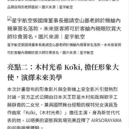
品親自飛到老師面前。圖片來源｜星宇航空
星宇航空張國煒董事長邀請空山基老師於機艙內親筆簽名落款，未來旅客將
可於客艙內親眼欣賞大師珍貴簽名。圖片來源｜星宇航空
亮點二：木村光希 Kōki, 擔任形象大
使，演繹未來美學
本次計畫發布的形象影片與全新機上安全影片引發熱烈
討論。官方正式公開由日本天王巨星木村拓哉與歌手工
藤靜香的二女兒、兼具國際舞台經驗的模特兒女演員及
作曲家「Kōki,（木村光希）」擔任主演，身為新世代代
表的她，以絕美的姿態與氣場完美詮釋了 AIRSORAYAMA
的前衛視覺體驗。