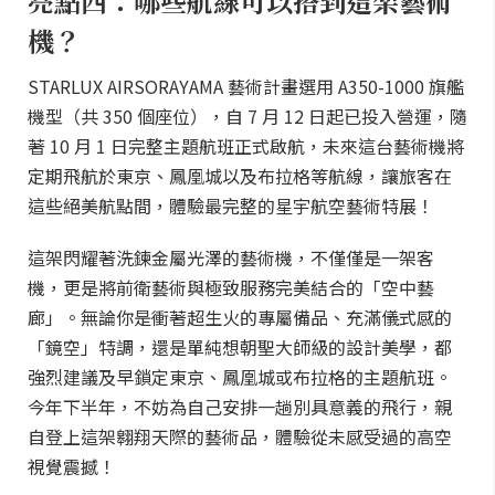
亮點四：哪些航線可以搭到這架藝術
機？
STARLUX AIRSORAYAMA 藝術計畫選用 A350-1000 旗艦
機型（共 350 個座位），自 7 月 12 日起已投入營運，隨
著 10 月 1 日完整主題航班正式啟航，未來這台藝術機將
定期飛航於東京、鳳凰城以及布拉格等航線，讓旅客在
這些絕美航點間，體驗最完整的星宇航空藝術特展！
這架閃耀著洗鍊金屬光澤的藝術機，不僅僅是一架客
機，更是將前衛藝術與極致服務完美結合的「空中藝
廊」。無論你是衝著超生火的專屬備品、充滿儀式感的
「鏡空」特調，還是單純想朝聖大師級的設計美學，都
強烈建議及早鎖定東京、鳳凰城或布拉格的主題航班。
今年下半年，不妨為自己安排一趟別具意義的飛行，親
自登上這架翱翔天際的藝術品，體驗從未感受過的高空
視覺震撼！