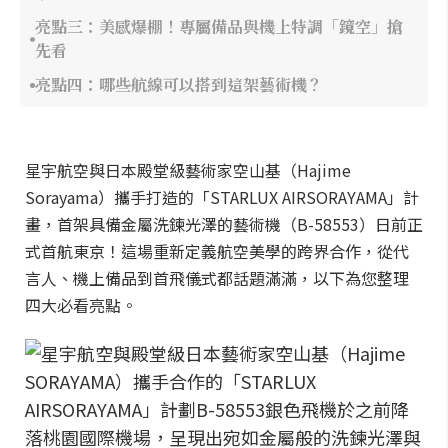
亮點三：美感爆棚！專屬備品與機上特調「鏡空」搶
先看
亮點四：哪些航線可以搭到這架藝術機？
星宇航空與日本殿堂級藝術家空山基（Hajime
Sorayama）攜手打造的「STARLUX AIRSORAYAMA」計
畫，首架具備金屬洗鍊光澤的藝術機（B-58553）日前正
式首航東京！這場重新定義航空美學的跨界合作，從代
言人、機上備品到首飛儀式都話題滿滿，以下為您整理
四大必看亮點。