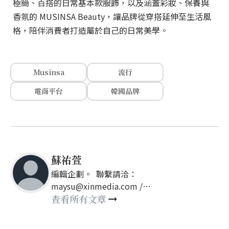
極簡、百搭的日常基本款服飾，以及涵蓋彩妝、保養與
香氛的 MUSINSA Beauty，讓品牌從穿搭延伸至生活風
格，陪伴消費者打造屬於自己的日常美學。
Musinsa
流行
電商平台
韓國品牌
蘇祐萱
編輯企劃。 聯繫請洽：
maysu@xinmedia.com /
may860527@gmail.com
查看所有文章