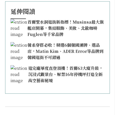
延伸閱讀
首爾聖水洞逛街新指標！Musinsa最大旗
艦店開幕，集結服飾、美妝、北歐咖啡
Fuglen等千家品牌
韓系穿搭必收！精選6個韓國潮牌、選品
店，Matin Kim、ADER Error等品牌到
韓國逛街不可錯過
逛完龐畢度直登頂樓！首爾63大廈升級，
沉浸式觀景台、解禁16年停機坪打造全新
高空藝術秘境