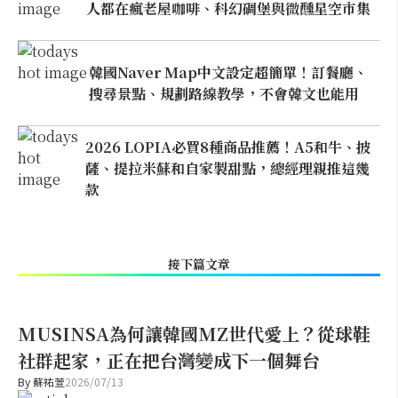
人都在瘋老屋咖啡、科幻碉堡與微醺星空市集
韓國Naver Map中文設定超簡單！訂餐廳、
搜尋景點、規劃路線教學，不會韓文也能用
2026 LOPIA必買8種商品推薦！A5和牛、披
薩、提拉米蘇和自家製甜點，總經理親推這幾
款
接下篇文章
MUSINSA為何讓韓國MZ世代愛上？從球鞋
社群起家，正在把台灣變成下一個舞台
By
蘇祐萱
2026/07/13