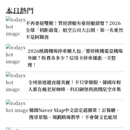
本日熱門
不再委屈雙腿！買經濟艙有豪經艙錯覺？2026
全球「椅距最寬」航空公司大公開，第一名竟然
不是阿聯酋
2026桃園機場停車懶人包／要停桃機還是機場
外圍？收費各多少？信用卡停車優惠一次整
理！
全州旅遊越夜越美麗！不只穿韓服，韓國年輕
人都在瘋老屋咖啡、科幻碉堡與微醺星空市集
韓國Naver Map中文設定超簡單！訂餐廳、
搜尋景點、規劃路線教學，不會韓文也能用