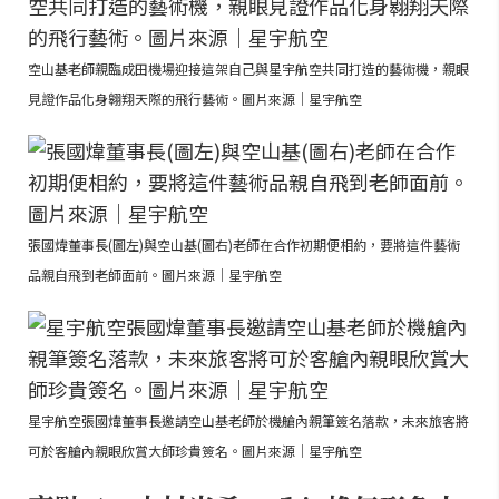
空山基老師親臨成田機場迎接這架自己與星宇航空共同打造的藝術機，親眼
見證作品化身翱翔天際的飛行藝術。圖片來源｜星宇航空
張國煒董事長(圖左)與空山基(圖右)老師在合作初期便相約，要將這件藝術
品親自飛到老師面前。圖片來源｜星宇航空
星宇航空張國煒董事長邀請空山基老師於機艙內親筆簽名落款，未來旅客將
可於客艙內親眼欣賞大師珍貴簽名。圖片來源｜星宇航空