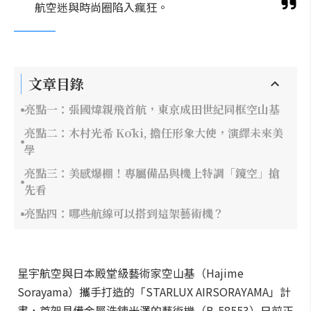
航空迷與時尚圈陷入瘋狂。
文章目錄
亮點一：張國煒親飛首航，東京成田世紀同框空山基
亮點二：木村光希 Kōki, 擔任形象大使，演繹未來美
學
亮點三：美感爆棚！專屬備品與機上特調「鏡空」搶
先看
亮點四：哪些航線可以搭到這架藝術機？
星宇航空與日本殿堂級藝術家空山基（Hajime
Sorayama）攜手打造的「STARLUX AIRSORAYAMA」計
畫，首架具備金屬洗鍊光澤的藝術機（B-58553）日前正