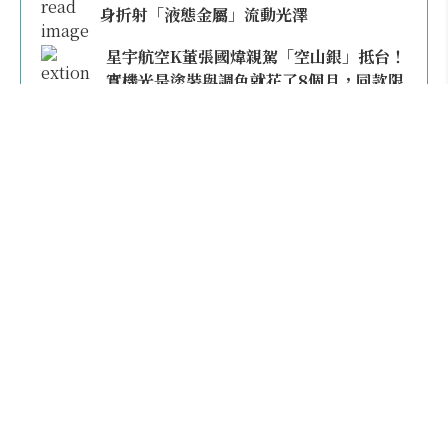
身折射「液態金屬」流動光澤
星宇航空K董張國煒親駕「空山銀」抵台！
實機光是塗裝與調色就花了8個月，同款限
量模型上架即秒殺
本日熱門
2026桃園機場停車懶人包／要停桃機還是機場
外圍？收費各多少？信用卡停車優惠一次整
理！
【雲林親子玩水】全台唯一「虎爺主題」叢林水
樂園！虎尾632高地免門票回歸，玩水＋4大順遊