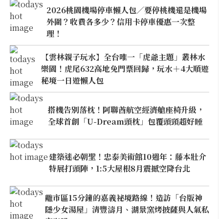
2026桃園機場停車懶人包／要停桃機還是機場
外圍？收費各多少？信用卡停車優惠一次整
理！
【雲林親子玩水】全台唯一「虎爺主題」叢林水
樂園！虎尾632高地免門票回歸，玩水＋4大順遊
秘境一日遊懶人包
搭機告別落枕！阿聯酋航空經濟艙座椅升級，
全球首創「U-Dream頭枕」包覆頭頸超好睡
建築迷必朝聖！忠泰美術館10週年：藤本壯介
特展打頭陣，1:5大屋根8月震撼空降台北
離市區15分鐘的嘉義祕境路線！造訪「台版神
隱少女湯屋」清豐濤月、湖景窯烤披薩與人氣私