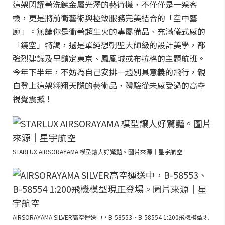
這架閃耀著洗鍊金屬光澤的藝術機，不僅僅是一架客
機，更是將前衛藝術與極致服務完美結合的「空中藝
廊」。無論你是衝著超生火的專屬備品、充滿儀式感的
「鏡空」特調，還是單純想朝聖大師級的設計美學，都
強烈建議及早鎖定東京、鳳凰城或布拉格的主題航班。
今年下半年，不妨為自己安排一趟別具意義的飛行，親
自登上這架翱翔天際的藝術品，體驗從未感受過的高空
視覺震撼！
STARLUX AIRSORAYAMA 模型讓人好驚豔。圖片來源｜星宇航空
AIRSORAYAMA SILVER高空運送中，B-58553、B-58554 1:200飛機模型現