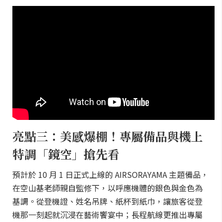
亮點三：美感爆棚！專屬備品與機上
特調「鏡空」搶先看
預計於 10 月 1 日正式上線的 AIRSORAYAMA 主題備品，
在空山基老師親自監修下，以呼應機體的銀色與金色為
基調。從登機證、姓名吊牌、紙杯到紙巾，讓旅客從登
機那一刻起就沉浸在藝術饗宴中；長程航線更推出專屬