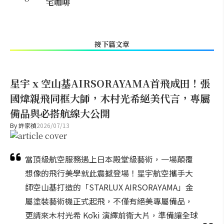
宅咖啡
接下篇文章
星宇 x 空山基AIRSORAYAMA首飛成田！張
國煒親飛同框大師，木村光希絕美代言，專屬
備品與必搭航線大公開
By
許家禎
2026/07/13
當頂級航空服務遇上日本殿堂級藝術，一場顛覆
想像的飛行美學就此震撼登場！星宇航空攜手大
師空山基打造的「STARLUX AIRSORAYAMA」金
屬塗裝藝術機正式起飛，不僅有絕美專屬備品，
更請來木村光希 Kōki 演繹前衛大片，準備讓全球