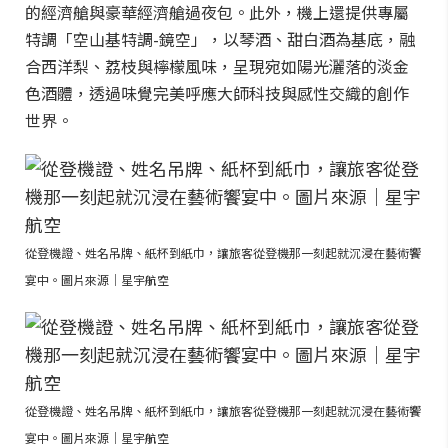
的經濟艙與豪華經濟艙過夜包。此外，機上還提供專屬
特調「空山基特調-鏡空」，以琴酒、甜白酒為基底，融
合西洋梨、荔枝與檸檬風味，呈現宛如陽光灑落的淡金
色酒體，透過味覺完美呼應大師科技與感性交織的創作
世界。
從登機證、姓名吊牌、紙杯到紙巾，讓旅客從登機那一刻起就沉浸在藝術饗
宴中。圖片來源｜星宇航空
從登機證、姓名吊牌、紙杯到紙巾，讓旅客從登機那一刻起就沉浸在藝術饗
宴中。圖片來源｜星宇航空