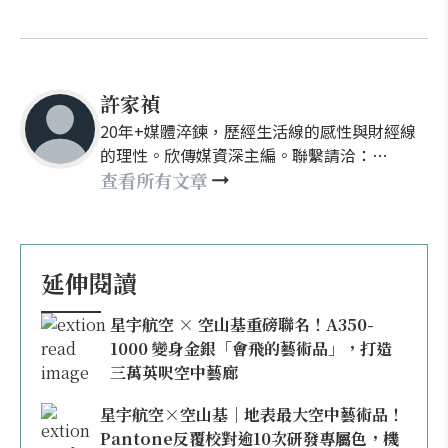
許家禎
20年+媒體淬鍊，歷經生活線的感性與財經線
的理性。欣傳媒資深主編。聯繫請洽：
nellyhsu@xinmedia.com
查看所有文章
延伸閱讀
星宇航空 × 空山基重磅聯名！A350-
1000 變身金銀「會飛的藝術品」，打造
三萬英呎空中藝廊
星宇航空×空山基｜地表最大空中藝術品！
Pantone反覆校對逾10次研發專屬色，機