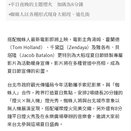
平日夜晚的主題煙火 加碼為8分鐘
蜘蛛人以各種形式現身大稻埕、迪化街
搭配蜘蛛人最新電影即將上映，電影主角湯姆．霍蘭德
（Tom Holland）、千黛亞（Zendaya）及雅各布．貝
塔隆（Jacob Batalon）更特別為大稻埕夏日節錄製專屬
影片為活動暖身宣傳，影片將在多種管道中亮相，成為
夏日節宣傳的彩蛋。
台北市政府觀光傳播局今年活動攜手索尼影業，與「蜘
蛛人」合作，跨界打造夏日焦點，安排2場總長20分鐘的
「煙火×無人機」燈光秀，蜘蛛人將與台北城市意象以
無人機展演呈現，搭配璀璨煙火完美交織，另外還有8分
鐘平日煙火秀及在永樂廣場舉辦的音樂會，邀請大家前
來台北參與這場夏日盛典。