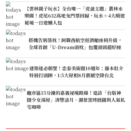
【雲林親子玩水】全台唯一「虎爺主題」叢林水
樂園！虎尾632高地免門票回歸，玩水＋4大順遊
秘境一日遊懶人包
搭機告別落枕！阿聯酋航空經濟艙座椅升級，
全球首創「U-Dream頭枕」包覆頭頸超好睡
建築迷必朝聖！忠泰美術館10週年：藤本壯介
特展打頭陣，1:5大屋根8月震撼空降台北
離市區15分鐘的嘉義祕境路線！造訪「台版神
隱少女湯屋」清豐濤月、湖景窯烤披薩與人氣私
宅咖啡