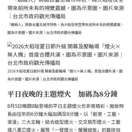
「蜘蛛人」將融合臺北城市特色，為大稻埕夜空帶來前所未有的視覺震撼，
圖為示意圖。圖片來源｜台北市政府觀光傳播局
2026大稻埕夏日節升級 開幕及壓軸場「煙火×無人機」首度合體共演，圖
為示意圖。圖片來源｜台北市政府觀光傳播局
平日夜晚的主題煙火 加碼為8分鐘
8月5日晚間8點登場的平日主題煙火也非常精彩，施放時
長由往年的6分鐘大幅加碼至8分鐘，以「創意、工藝、
浪漫」三大主軸，結合造型煙火、交叉扇形煙火、工藝
級八重芯煙火，展現「一發煙火、層層綻放」的藝術效