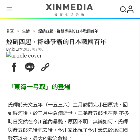
搜尋
首頁
>
生活
>
煙硝四起、群雄爭霸的日本戰國百年
煙硝四起、群雄爭霸的日本戰國百年
By
欣日本
2018/07/06
「東海一弓取」的登場
氏輝於天文五年（一五三六）二月訪問完小田原城，回
到駿河後，於三月中急病逝世，二弟彥五郎也在差 不多
時日突然在今川館內暴斃，原因不明。無論如何，氏輝
與彥五郎先後死去後，今川家出現了今川義忠於遠江國
戰死以來，最大的政治危機。