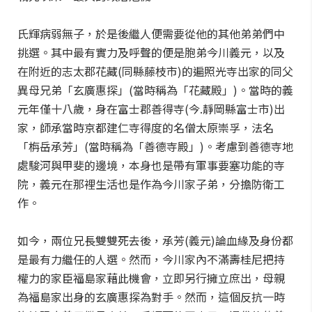
氏輝病弱無子，於是後繼人便需要從他的其他弟弟們中
挑選。其中最有實力及呼聲的便是胞弟今川義元，以及
在附近的志太郡花藏(同縣藤枝市)的遍照光寺出家的同父
異母兄弟「玄廣惠探」(當時稱為「花藏殿」)。當時的義
元年僅十八歲，身在富士郡善得寺(今.靜岡縣富士市)出
家，師承當時京都建仁寺得度的名僧太原崇孚，法名
「栴岳承芳」(當時稱為「善德寺殿」)。考慮到善德寺地
處駿河與甲斐的邊境，本身也是帶有軍事要塞功能的寺
院，義元在那裡生活也是作為今川家子弟，分擔防衛工
作。
如今，兩位兄長雙雙死去後，承芳(義元)論血緣及身份都
是最有力繼任的人選。然而，今川家內不滿壽桂尼把持
權力的家臣福島家藉此機會，立即另行擁立庶出，母親
為福島家出身的玄廣惠探為對手。然而，這個反抗一時