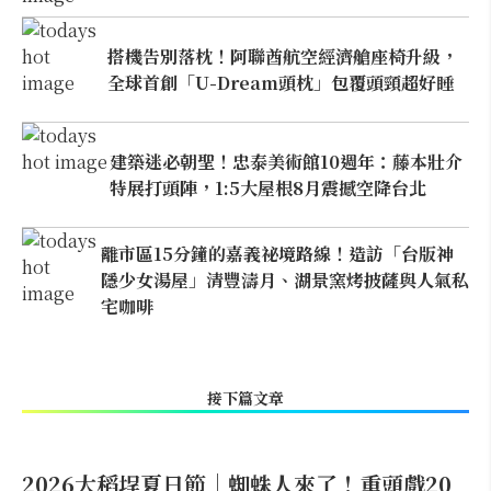
搭機告別落枕！阿聯酋航空經濟艙座椅升級，
全球首創「U-Dream頭枕」包覆頭頸超好睡
建築迷必朝聖！忠泰美術館10週年：藤本壯介
特展打頭陣，1:5大屋根8月震撼空降台北
離市區15分鐘的嘉義祕境路線！造訪「台版神
隱少女湯屋」清豐濤月、湖景窯烤披薩與人氣私
宅咖啡
接下篇文章
2026大稻埕夏日節｜蜘蛛人來了！重頭戲20