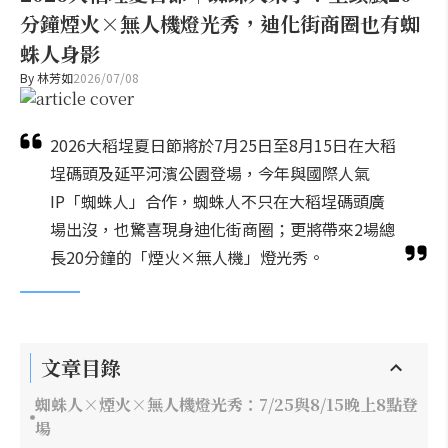
分鐘煙火×無人機燈光秀，迪化街商圈也有蜘
蛛人身影
By
林芳如
2026/07/08
2026大稻埕夏日節將於7月25日至8月15日在大稻
埕碼頭及延平河濱公園登場，今年與國際人氣
IP「蜘蛛人」合作，蜘蛛人不只在大稻埕碼頭廣
場出沒，也驚喜現身迪化街商圈；更將帶來2場總
長20分鐘的「煙火×無人機」燈光秀。
文章目錄
蜘蛛人×煙火×無人機燈光秀：7/25與8/15晚上8點登
場