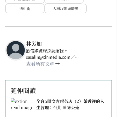
迪化街
大稻埕碼頭廣場
林芳如
欣傳媒資深採訪編輯。
sasalin@xinmedia.com／
happy21917@gmail.com
查看所有文章
延伸閱讀
全台5間文青喫茶店（2）茶香裡的人
生哲理：台北 臻味茶苑