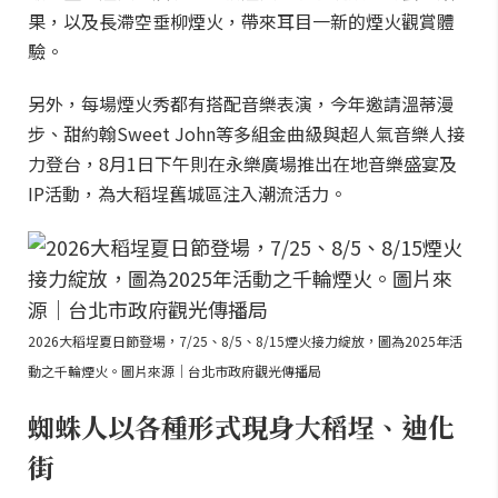
果，以及長滯空垂柳煙火，帶來耳目一新的煙火觀賞體
驗。
另外，每場煙火秀都有搭配音樂表演，今年邀請溫蒂漫
步、甜約翰Sweet John等多組金曲級與超人氣音樂人接
力登台，8月1日下午則在永樂廣場推出在地音樂盛宴及
IP活動，為大稻埕舊城區注入潮流活力。
2026大稻埕夏日節登場，7/25、8/5、8/15煙火接力綻放，圖為2025年活
動之千輪煙火。圖片來源｜台北市政府觀光傳播局
蜘蛛人以各種形式現身大稻埕、迪化
街