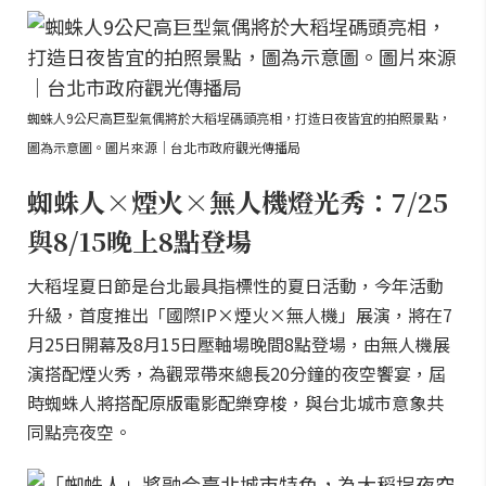
蜘蛛人9公尺高巨型氣偶將於大稻埕碼頭亮相，打造日夜皆宜的拍照景點，
圖為示意圖。圖片來源｜台北市政府觀光傳播局
蜘蛛人×煙火×無人機燈光秀：7/25
與8/15晚上8點登場
大稻埕夏日節是台北最具指標性的夏日活動，今年活動
升級，首度推出「國際IP×煙火×無人機」展演，將在7
月25日開幕及8月15日壓軸場晚間8點登場，由無人機展
演搭配煙火秀，為觀眾帶來總長20分鐘的夜空饗宴，屆
時蜘蛛人將搭配原版電影配樂穿梭，與台北城市意象共
同點亮夜空。