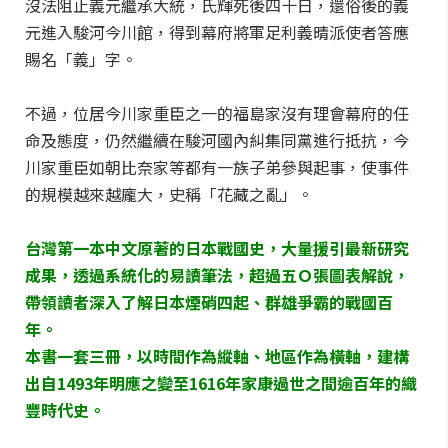
沒法阻止義元繼承大統，氏輝死後四十日，還俗後的義
元進入駿河今川館，得到幕府將軍足利義晴派使者答應
賜名「義」字。
不過，位居今川家重臣之一的福島家沒有理會幕府的任
命及態度，仍然繼續在駿河國內糾集同黨進行抵抗，今
川家重臣如朝比奈家等都有一族子弟參與起事，使事件
的規模越來越龐大，史稱「花藏之亂」。
台灣第一本中文原著的日本戰國史，大量援引最新研究
成果，透過系統化的易讀筆法，超過五Ｏ張圖表解說，
帶領讀者深入了解日本煙硝四起、群雄爭霸的戰國百
年。
本書一套三冊，以時間作為縱軸、地區作為橫軸，建構
出自1493年明應之變至1616年家康過世之間逾百年的織
豐時代史。