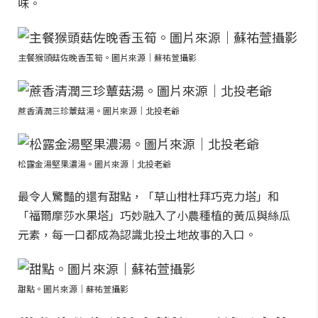
味。
主餐猴頭菇佐晚香玉筍。圖片來源｜蘇祐萱攝影
蔗香清潤三珍蕈菇湯。圖片來源｜北投老爺
松露金湯堅果濃湯。圖片來源｜北投老爺
最令人驚豔的還有甜點，「草山柑杜拜巧克力塔」和
「福爾摩莎水果塔」巧妙融入了小農種植的黃瓜與絲瓜
元素，每一口都成為認識北投土地故事的入口。
甜點。圖片來源｜蘇祐萱攝影