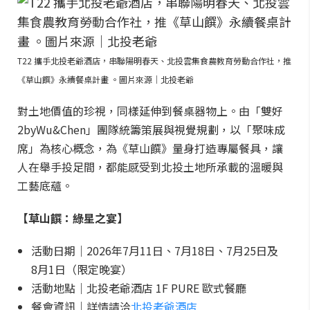
T22 攜手北投老爺酒店，串聯陽明春天、北投雲集食農教育勞動合作社，推
《草山饌》永續餐桌計畫 。圖片來源｜北投老爺
對土地價值的珍視，同樣延伸到餐桌器物上。由「雙好
2byWu&Chen」團隊統籌策展與視覺規劃，以「聚味成
席」為核心概念，為《草山饌》量身打造專屬餐具，讓
人在舉手投足間，都能感受到北投土地所承載的溫暖與
工藝底蘊。
【草山饌：綠星之宴】
活動日期｜2026年7月11日、7月18日、7月25日及
8月1日（限定晚宴）
活動地點｜北投老爺酒店 1F PURE 歐式餐廳
餐會資訊｜詳情請洽
北投老爺酒店