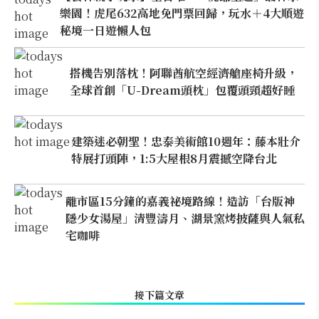
樂園！虎尾632高地免門票回歸，玩水＋4大順遊
秘境一日遊懶人包
搭機告別落枕！阿聯酋航空經濟艙座椅升級，
全球首創「U-Dream頭枕」包覆頭頸超好睡
建築迷必朝聖！忠泰美術館10週年：藤本壯介
特展打頭陣，1:5大屋根8月震撼空降台北
離市區15分鐘的嘉義祕境路線！造訪「台版神
隱少女湯屋」清豐濤月、湖景窯烤披薩與人氣私
宅咖啡
接下篇文章