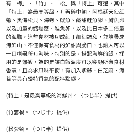
有「梅」、「竹」、「松」與「特上」可選，其中
「特上」為最高等級，有著碎中鮪、阿根廷天使紅
蝦、黑海松貝、海螺、魷魚、鹹甜鮭魚卵、鯡魚卵
以及加量的鱈場蟹、鮭魚卵，以及比日本多二倍量
的海膽，這些食材被切成細丁細細調和，並堆疊成
海鮮山，不僅保有食材的鮮甜與脆口，也讓人可以
一口嚐盡所有海味。特別的是，搭配海鮮的飯，採
用的是熱飯，為的是讓白飯溫度可以突顯所有食材
香氣，且為求風味平衡，有加入紫蘇、白芝麻、海
苔等具有獨特香氣的配料點綴。
(特上，是最高等級的海鮮丼。〈つじ半〉提供)
(竹套餐。〈つじ半〉提供)
(松套餐。〈つじ半〉提供)