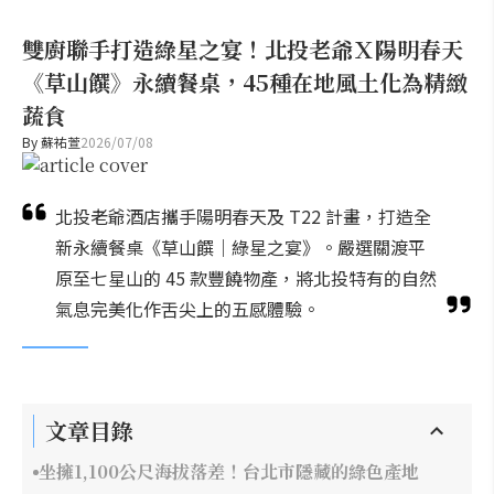
雙廚聯手打造綠星之宴！北投老爺Ｘ陽明春天
《草山饌》永續餐桌，45種在地風土化為精緻
蔬食
By
蘇祐萱
2026/07/08
北投老爺酒店攜手陽明春天及 T22 計畫，打造全
新永續餐桌《草山饌｜綠星之宴》。嚴選關渡平
原至七星山的 45 款豐饒物產，將北投特有的自然
氣息完美化作舌尖上的五感體驗。
文章目錄
坐擁1,100公尺海拔落差！台北市隱藏的綠色產地