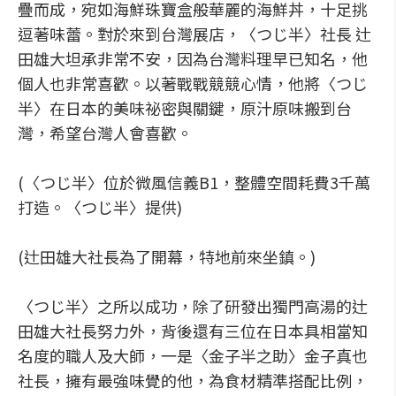
疊而成，宛如海鮮珠寶盒般華麗的海鮮丼，十足挑
逗著味蕾。對於來到台灣展店，〈つじ半〉社長 辻
田雄大坦承非常不安，因為台灣料理早已知名，他
個人也非常喜歡。以著戰戰競競心情，他將〈つじ
半〉在日本的美味祕密與關鍵，原汁原味搬到台
灣，希望台灣人會喜歡。
(〈つじ半〉位於微風信義B1，整體空間耗費3千萬
打造。〈つじ半〉提供)
(辻田雄大社長為了開幕，特地前來坐鎮。)
〈つじ半〉之所以成功，除了研發出獨門高湯的辻
田雄大社長努力外，背後還有三位在日本具相當知
名度的職人及大師，一是〈金子半之助〉金子真也
社長，擁有最強味覺的他，為食材精準搭配比例，