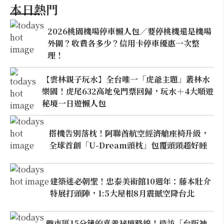
本日熱門
2026桃園機場停車懶人包／要停桃機還是機場
外圍？收費各多少？信用卡停車優惠一次整
理！
【雲林親子玩水】全台唯一「虎爺主題」叢林水
樂園！虎尾632高地免門票回歸，玩水＋4大順遊
秘境一日遊懶人包
搭機告別落枕！阿聯酋航空經濟艙座椅升級，
全球首創「U-Dream頭枕」包覆頭頸超好睡
建築迷必朝聖！忠泰美術館10週年：藤本壯介
特展打頭陣，1:5大屋根8月震撼空降台北
離市區15分鐘的嘉義祕境路線！造訪「台版神