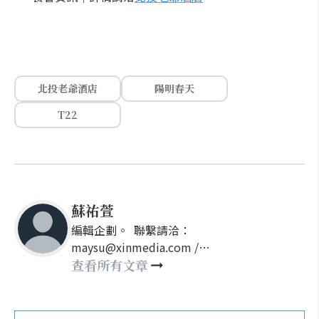
北投老爺酒店
陽明春天
T22
蘇祐萱
編輯企劃。 聯繫請洽：
maysu@xinmedia.com /
may860527@gmail.com
查看所有文章