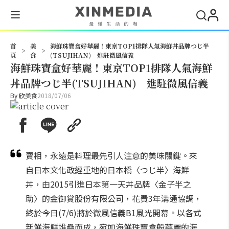
搜尋
首
美
海鮮珠寶盒好華麗！東京TOP1排隊人氣海鮮丼品牌つじ半
>
>
頁
食
(TSUJIHAN) 進駐微風信義
海鮮珠寶盒好華麗！東京TOP1排隊人氣海鮮
丼品牌つじ半(TSUJIHAN) 進駐微風信義
By
欣美食
2018/07/06
賣相，永遠是料理最先引人注意的美味關鍵。來
自日本文化政經重地的日本橋〈つじ半〉海鮮
丼，由2015引進日本第一天丼品牌〈金子半之
助〉的金御賞股份有限公司，花費3年溝通協調，
終於今日(7/6)將於微風信義B1風光開幕。以各式
新鮮海鮮堆疊而成，宛如海鮮珠寶盒般華麗的海