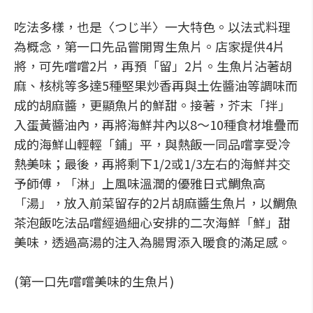
吃法多樣，也是〈つじ半〉一大特色。以法式料理
為概念，第一口先品嘗開胃生魚片。店家提供4片
將，可先嚐嚐2片，再預「留」2片。生魚片沾著胡
麻、核桃等多達5種堅果炒香再與土佐醬油等調味而
成的胡麻醬，更顯魚片的鮮甜。接著，芥末「拌」
入蛋黃醬油內，再將海鮮丼內以8～10種食材堆疊而
成的海鮮山輕輕「鋪」平，與熱飯一同品嚐享受冷
熱美味；最後，再將剩下1/2或1/3左右的海鮮丼交
予師傅，「淋」上風味溫潤的優雅日式鯛魚高
「湯」，放入前菜留存的2片胡麻醬生魚片，以鯛魚
茶泡飯吃法品嚐經過細心安排的二次海鮮「鮮」甜
美味，透過高湯的注入為腸胃添入暖食的滿足感。
(第一口先嚐嚐美味的生魚片)