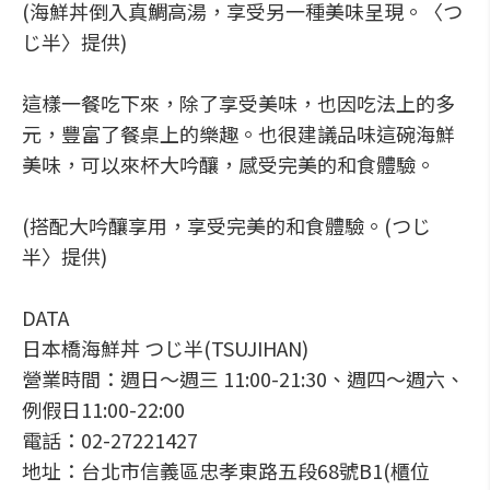
(海鮮丼倒入真鯛高湯，享受另一種美味呈現。〈つ
じ半〉提供)
這樣一餐吃下來，除了享受美味，也因吃法上的多
元，豐富了餐桌上的樂趣。也很建議品味這碗海鮮
美味，可以來杯大吟釀，感受完美的和食體驗。
(搭配大吟釀享用，享受完美的和食體驗。(つじ
半〉提供)
DATA
日本橋海鮮丼 つじ半(TSUJIHAN)
營業時間：週日～週三 11:00-21:30、週四～週六、
例假日11:00-22:00
電話：02-27221427
地址：台北市信義區忠孝東路五段68號B1(櫃位