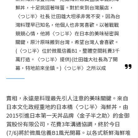
鮮丼，十足挑逗著味蕾。對於來到台灣展店，
〈つじ半〉社長 辻田雄大坦承非常不安，因為台
灣料理早已知名，他個人也非常喜歡。以著戰戰
競競心情，他將〈つじ半〉在日本的美味祕密與
關鍵，原汁原味搬到台灣，希望台灣人會喜歡。
(〈つじ半〉位於微風信義B1，整體空間耗費3千
萬打造。〈つじ半〉提供)(辻田雄大社長為了開
幕，特地前來坐鎮。)〈つじ半〉之所以成
賣相，永遠是料理最先引人注意的美味關鍵。來自
日本文化政經重地的日本橋〈つじ半〉海鮮丼，由
2015引進日本第一天丼品牌〈金子半之助〉的金御
賞股份有限公司，花費3年溝通協調，終於今日
(7/6)將於微風信義B1風光開幕。以各式新鮮海鮮堆