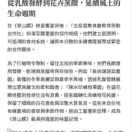
從乳酸發酵到花卉蒸餾，延續風土的
生命週期
在《草山饌》綠星饗宴背後，「北投雲集食農教育勞動
合作社」扮演至關重要的協作樞紐。他們建立起透明、
可追溯的食材系統，讓原本分散的永續實踐凝聚成緊密
的合作關係。
為了打破時令限制、留住北投的季節美味，他們長期運
用發酵、乾燥與蒸餾等保存技術。例如「吳尚謙蔬菜農
園」栽種的冬季高麗菜與夏季羊角椒，透過乳酸發酵展
現出更具層次的柔和酸香；「陳水珍桶柑果園」在盛花
期修整的枝條也沒有浪費，經蒸餾轉化為桶柑花純露，
保留了細緻的白花香氣與淡雅木質氣息。這些來自在地
有機農場的香草與季節作物，經由工藝重新詮釋，成為
《草山饌》最具辨識度的味蕾記憶。