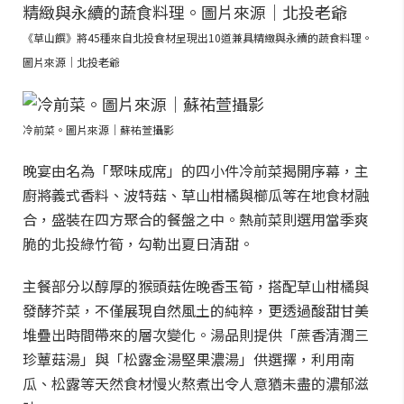
《草山饌》將45種來自北投食材呈現出10道兼具精緻與永續的蔬食料理。
圖片來源｜北投老爺
冷前菜。圖片來源｜蘇祐萱攝影
晚宴由名為「聚味成席」的四小件冷前菜揭開序幕，主
廚將義式香料、波特菇、草山柑橘與櫛瓜等在地食材融
合，盛裝在四方聚合的餐盤之中。熱前菜則選用當季爽
脆的北投綠竹筍，勾勒出夏日清甜。
主餐部分以醇厚的猴頭菇佐晚香玉筍，搭配草山柑橘與
發酵芥菜，不僅展現自然風土的純粹，更透過酸甜甘美
堆疊出時間帶來的層次變化。湯品則提供「蔗香清潤三
珍蕈菇湯」與「松露金湯堅果濃湯」供選擇，利用南
瓜、松露等天然食材慢火熬煮出令人意猶未盡的濃郁滋