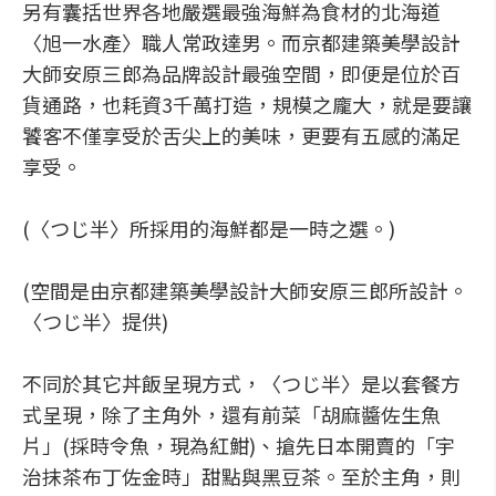
另有囊括世界各地嚴選最強海鮮為食材的北海道
〈旭一水產〉職人常政達男。而京都建築美學設計
大師安原三郎為品牌設計最強空間，即便是位於百
貨通路，也耗資3千萬打造，規模之龐大，就是要讓
饕客不僅享受於舌尖上的美味，更要有五感的滿足
享受。
(〈つじ半〉所採用的海鮮都是一時之選。)
(空間是由京都建築美學設計大師安原三郎所設計。
〈つじ半〉提供)
不同於其它丼飯呈現方式，〈つじ半〉是以套餐方
式呈現，除了主角外，還有前菜「胡麻醬佐生魚
片」(採時令魚，現為紅魽)、搶先日本開賣的「宇
治抹茶布丁佐金時」甜點與黑豆茶。至於主角，則