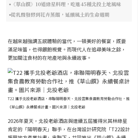
《草山饌》10道綠星料理，吃進45種北投土地風味
從乳酸發酵到花卉蒸餾，延續風土的生命週期
在越來越強調五感體驗的當代，一頓美好的餐宴，既要
滿足味蕾，也得餵飽視覺。而現代人在追尋美味之餘，
更加關注食材的在地產地與永續故事。
T22 攜手北投老爺酒店，串聯陽明春天、北投雲集食農教育勞動合作社，推
《草山饌》永續餐桌計畫。圖片來源｜北投老爺
2026年夏天，北投老爺酒店與連續五屆獲得米其林綠星
肯定的「陽明春天」聯手，在台灣設計研究院「T22設計
振興地方產業計畫」串聯下，共同推出《草山饌》永續