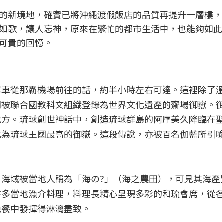
的新境地，確實已將沖繩渡假飯店的品質再提升一層樓，
如歌，讓人忘神，原來在繁忙的都市生活中，也能夠如此
可貴的回憶。
駕車從那霸機場前往的話，約半小時左右可達。這裡除了
同被聯合國教科文組織登錄為世界文化遺產的齋場御嶽。
地方。琉球創世神話中，創造琉球群島的阿摩美久降臨在
成為琉球王國最高的御嶽。這段傳說，亦被百名伽藍所引
海域被當地人稱為「海の?」（海之農田），可見其海產
許多當地漁介料理，料理長精心呈現多彩的和琉會席，從
晚餐中發揮得淋漓盡致。