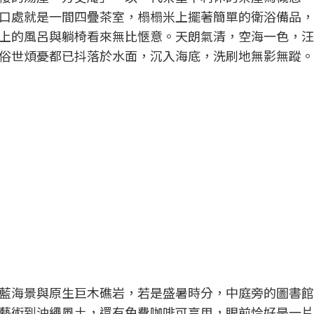
口處就是一間四疊茶室，榻榻米上擺著簡單的衛浴備品，
上的風呂與躺椅看來無比愜意。天朗氣清，空海一色，汪
俗世煩憂都已抖落於水面，沉入海底，洗刷地無影無蹤。
藍海景與原生巨木礁岩，若是盛暑時分，中庭旁的圖書館
藝術到沖繩風土，還有免費咖啡可享用，眼前恰好是一片