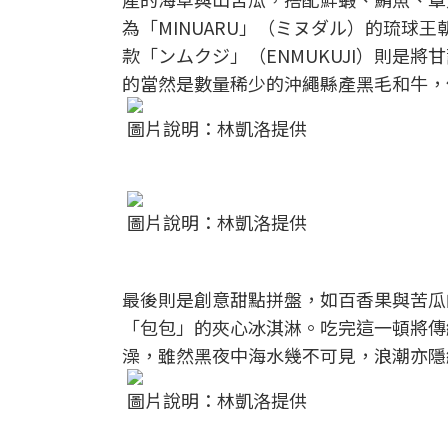
為「MINUARU」（ミヌダル）的琉球
款「ンムクジ」（ENMUKUJI）則是
的當然是數量稀少的沖繩縣產黑毛和牛，
圖片說明：林凱洛提供
圖片說明：林凱洛提供
最後則是創意甜點拼盤，如百香果與苦瓜
「包包」的夾心冰淇淋。吃完這一頓將傳
澡，雖然黑夜中海水幾不可見，浪潮亦隱
圖片說明：林凱洛提供