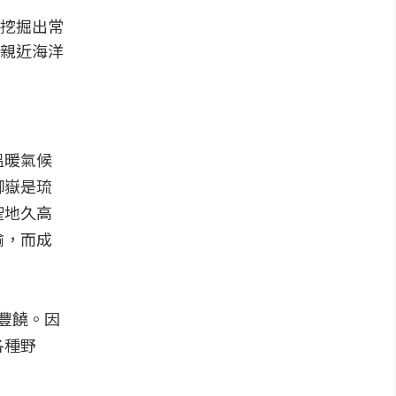
挖掘出常
親近海洋
溫暖氣候
御嶽是琉
聖地久高
喻，而成
豐饒。因
各種野