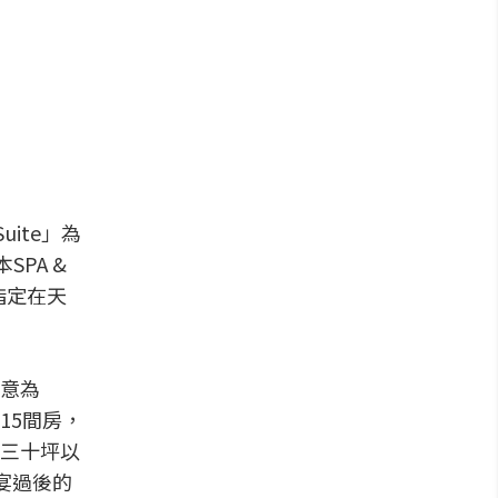
ite」為
PA &
指定在天
意為
15間房，
三十坪以
宴過後的