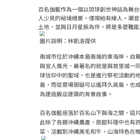
百名伽藍作為一個以琉球創世神話為舞台
人少見的秘境絕景，僅限給有緣人。潮音
土地，並與日月星辰為伴，將是多麼難能
圖片說明：林凱洛提供
南城市位於沖繩本島南端的東海岸，自
與宜人風光，最著名的就是與首里城一
球信仰中的聖域，也是進行祭祀活動的
島，而從齋場御嶽可以遙拜久高島，也
為建造飯店建築的背景故事。
百名伽藍座落於百名山下與海之間，這片
此除了各類沖繩農產，旅館料理中也有
菜、活蝦到沖繩黑毛和牛，山海特色在