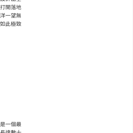
打開落地
洋一望無
如此極致
是一個最
長達數十