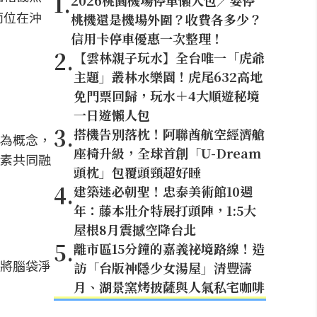
1
.
2026桃園機場停車懶人包／要停
而位在沖
桃機還是機場外圍？收費各多少？
信用卡停車優惠一次整理！
2
.
【雲林親子玩水】全台唯一「虎爺
主題」叢林水樂園！虎尾632高地
免門票回歸，玩水＋4大順遊秘境
一日遊懶人包
3
.
搭機告別落枕！阿聯酋航空經濟艙
為概念，
座椅升級，全球首創「U-Dream
素共同融
頭枕」包覆頭頸超好睡
4
.
建築迷必朝聖！忠泰美術館10週
年：藤本壯介特展打頭陣，1:5大
屋根8月震撼空降台北
5
.
離市區15分鐘的嘉義祕境路線！造
將腦袋淨
訪「台版神隱少女湯屋」清豐濤
月、湖景窯烤披薩與人氣私宅咖啡