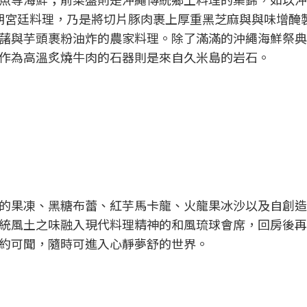
王朝宮廷料理，乃是將切片豚肉裹上厚重黑芝麻與與味增醃
將甘藷與芋頭裹粉油炸的農家料理。除了滿滿的沖繩海鮮祭
作為高溫炙燒牛肉的石器則是來自久米島的岩石。
的果凍、黑糖布蕾、紅芋馬卡龍、火龍果冰沙以及自創造
統風土之味融入現代料理精神的和風琉球會席，回房後再
約可聞，隨時可進入心靜夢舒的世界。