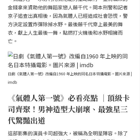
金錢拿來資助他的舞蹈家戀人藤千代。岡本刑警和記者
京子追查出真相後，因為氣體人已經造成社會恐慌，警
方決定設置炸彈除掉水野。最後藤千代穿上最美的舞
衣，獻上人生最後一舞，點燃打火機後和水野相擁而
亡。
日劇《氣體人第一號》改編自1960 年上映的同名日本特攝電影。圖片來源 |
imdb
《氣體人第一號》必看亮點 ｜頂級卡
司齊聚！男神造型大崩壞、最強星三
代驚豔出道
這部影集的演員卡司超強大，被稱為全明星陣容。除了