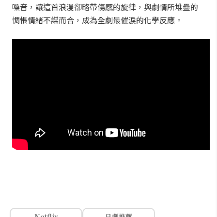
嗓音，讓這首浪漫卻略帶傷感的旋律，與劇情所堆疊的
惆悵情緒不謀而合，成為全劇最催淚的化學反應。
Netflix
日劇推薦