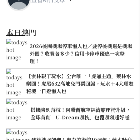
本日熱門
2026桃園機場停車懶人包／要停桃機還是機場
外圍？收費各多少？信用卡停車優惠一次整
理！
【雲林親子玩水】全台唯一「虎爺主題」叢林水
樂園！虎尾632高地免門票回歸，玩水＋4大順遊
秘境一日遊懶人包
搭機告別落枕！阿聯酋航空經濟艙座椅升級，
全球首創「U-Dream頭枕」包覆頭頸超好睡
建築迷必朝聖！忠泰美術館10週年：藤本壯介