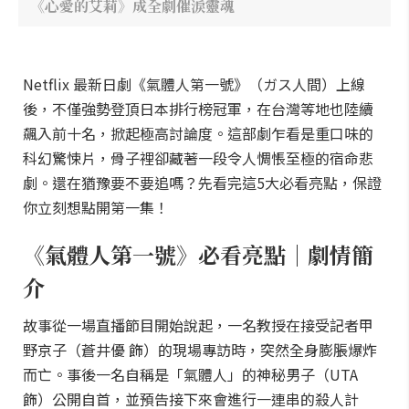
《心愛的艾莉》成全劇催淚靈魂
Netflix 最新日劇《氣體人第一號》（ガス人間）上線
後，不僅強勢登頂日本排行榜冠軍，在台灣等地也陸續
飆入前十名，掀起極高討論度。這部劇乍看是重口味的
科幻驚悚片，骨子裡卻藏著一段令人惆悵至極的宿命悲
劇。還在猶豫要不要追嗎？先看完這5大必看亮點，保證
你立刻想點開第一集！
《氣體人第一號》必看亮點｜劇情簡
介
故事從一場直播節目開始說起，一名教授在接受記者甲
野京子（蒼井優 飾）的現場專訪時，突然全身膨脹爆炸
而亡。事後一名自稱是「氣體人」的神秘男子（UTA
飾）公開自首，並預告接下來會進行一連串的殺人計