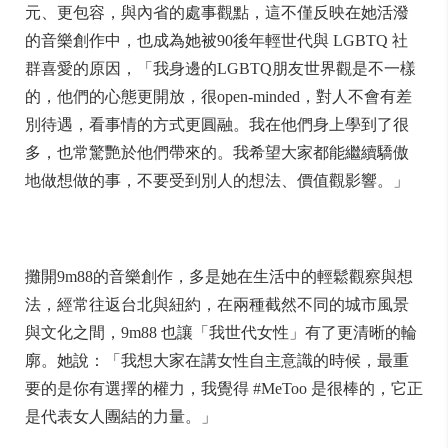
元、更包容，與內省的處事觀點，這不僅反映在她活潑
的音樂創作中，也成為她被90後年輕世代與 LGBTQ 社
群喜愛的原因，「我身邊的LGBTQ朋友世界觀是不一樣
的，他們的心態更開放，很open-minded，對人不會有差
別待遇，看事情的方式更圓融。我在他們身上學到了很
多，也常驚艷於他們帶來的。我希望大家都能繼續驕傲
地做想做的事，不要受到別人的想法、價值觀影響。」
攤開9m88的音樂創作，多是她在生活中的輕鬆觀察與想
法，經常往返台北與紐約，在兩種截然不同的城市風景
與文化之間，9m88 也讓「我世代女性」有了更清晰的輪
廓。她說：「我想大家在講女性自主意識的時候，最重
要的是你有選擇的權力，我覺得 #MeToo 是很棒的，它正
是代表女人團結的力量。」