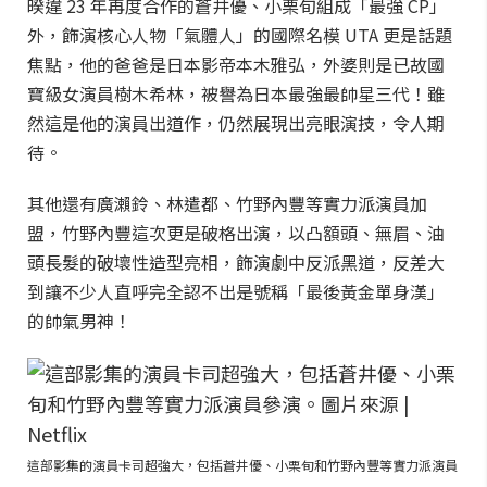
暌違 23 年再度合作的蒼井優、小栗旬組成「最強 CP」
外，飾演核心人物「氣體人」的國際名模 UTA 更是話題
焦點，他的爸爸是日本影帝本木雅弘，外婆則是已故國
寶級女演員樹木希林，被譽為日本最強最帥星三代！雖
然這是他的演員出道作，仍然展現出亮眼演技，令人期
待。
其他還有廣瀨鈴、林遣都、竹野內豐等實力派演員加
盟，竹野內豐這次更是破格出演，以凸額頭、無眉、油
頭長髮的破壞性造型亮相，飾演劇中反派黑道，反差大
到讓不少人直呼完全認不出是號稱「最後黃金單身漢」
的帥氣男神！
這部影集的演員卡司超強大，包括蒼井優、小栗旬和竹野內豐等實力派演員