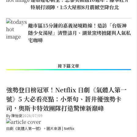
特展打頭陣，1:5大屋根8月震撼空降台北
離市區15分鐘的嘉義祕境路線！造訪「台版神
隱少女湯屋」清豐濤月、湖景窯烤披薩與人氣私
宅咖啡
接下篇文章
強勢登日榜冠軍！Netflix 日劇《氣體人第一
號》5 大必看亮點：小栗旬、蒼井優強勢卡
司，奧斯卡特效團隊打造驚悚新巔峰
By
陳怡安
2026/07/09
日劇《氣體人第一號》。圖片來源 | Netflix