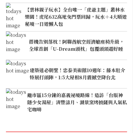
【雲林親子玩水】全台唯一「虎爺主題」叢林水
樂園！虎尾632高地免門票回歸，玩水＋4大順遊
秘境一日遊懶人包
搭機告別落枕！阿聯酋航空經濟艙座椅升級，
全球首創「U-Dream頭枕」包覆頭頸超好睡
建築迷必朝聖！忠泰美術館10週年：藤本壯介
特展打頭陣，1:5大屋根8月震撼空降台北
離市區15分鐘的嘉義祕境路線！造訪「台版神
隱少女湯屋」清豐濤月、湖景窯烤披薩與人氣私
宅咖啡