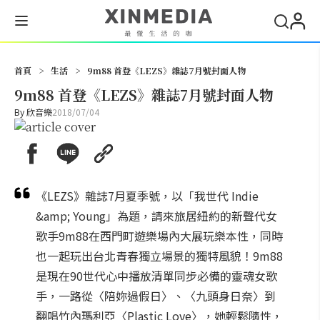
搜尋
首頁
>
生活
>
9m88 首登《LEZS》雜誌7月號封面人物
9m88 首登《LEZS》雜誌7月號封面人物
By
欣音樂
2018/07/04
《LEZS》雜誌7月夏季號，以「我世代 Indie
&amp; Young」為題，請來旅居紐約的新聲代女
歌手9m88在西門町遊樂場內大展玩樂本性，同時
也一起玩出台北青春獨立場景的獨特風貌！9m88
是現在90世代心中播放清單同步必備的靈魂女歌
手，一路從〈陪妳過假日〉、〈九頭身日奈〉到
翻唱竹內瑪利亞〈Plastic Love〉，她輕鬆隨性，