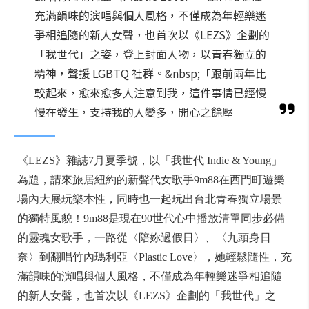
充滿韻味的演唱與個人風格，不僅成為年輕樂迷
爭相追隨的新人女聲，也首次以《LEZS》企劃的
「我世代」之姿，登上封面人物，以青春獨立的
精神，聲援 LGBTQ 社群。&nbsp;「跟前兩年比
較起來，愈來愈多人注意到我，這件事情已經慢
慢在發生，支持我的人變多，開心之餘壓
《LEZS》雜誌7月夏季號，以「我世代 Indie & Young」
為題，請來旅居紐約的新聲代女歌手9m88在西門町遊樂
場內大展玩樂本性，同時也一起玩出台北青春獨立場景
的獨特風貌！9m88是現在90世代心中播放清單同步必備
的靈魂女歌手，一路從〈陪妳過假日〉、〈九頭身日
奈〉到翻唱竹內瑪利亞〈Plastic Love〉，她輕鬆隨性，充
滿韻味的演唱與個人風格，不僅成為年輕樂迷爭相追隨
的新人女聲，也首次以《LEZS》企劃的「我世代」之