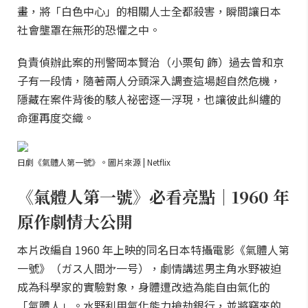
畫，將「白色中心」的相關人士全都殺害，瞬間讓日本
社會壟罩在無形的恐懼之中。
負責偵辦此案的刑警岡本賢治（小栗旬 飾）過去曾和京
子有一段情，隨著兩人分頭深入調查這場超自然危機，
隱藏在案件背後的駭人祕密逐一浮現，也讓彼此糾纏的
命運再度交織。
日劇《氣體人第一號》。圖片來源 | Netflix
《氣體人第一號》必看亮點｜1960 年
原作劇情大公開
本片改編自 1960 年上映的同名日本特攝電影《氣體人第
一號》（ガス人間㐧一号），劇情講述男主角水野被迫
成為科學家的實驗對象，身體遭改造為能自由氣化的
「氣體人」。水野利用氣化能力搶劫銀行，並將竊來的