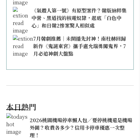
《氣體人第一號》有原型案件？韓版納粹集
中營、黑道找的核電奴隸，起底「白色中
心」和日韓2慘案驚人相似處
7月韓劇推薦｜未開播先封神！南柱赫回歸
新作《鬼謎東宮》攜手盧允瑞勇闖鬼界，7
月必追神劇大盤點
本日熱門
2026桃園機場停車懶人包／要停桃機還是機場
外圍？收費各多少？信用卡停車優惠一次整
理！