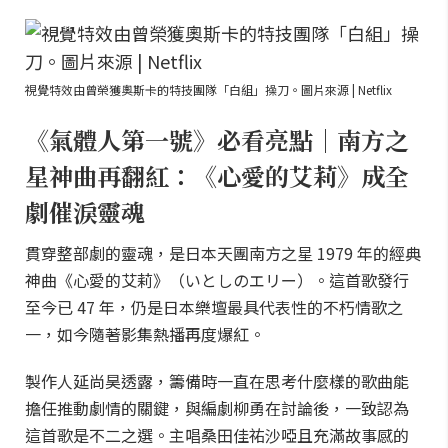
視覺特效由曾榮獲奧斯卡的特技團隊「白組」操刀。圖片來源 | Netflix
《氣體人第一號》必看亮點｜南方之
星神曲再翻紅：《心愛的艾莉》成全
劇催淚靈魂
貫穿整部劇的靈魂，是日本天團南方之星 1979 年的經典
神曲《心愛的艾莉》（いとしのエリー）。這首歌發行
至今已 47 年，仍是日本樂壇最具代表性的不朽情歌之
一，如今隨著影集熱播再度爆紅。
製作人延尚昊透露，籌備時一直在思考什麼樣的歌曲能
擔任推動劇情的關鍵，與編劇柳勇在討論後，一致認為
這首歌是不二之選。主唱桑田佳祐沙啞且充滿故事感的