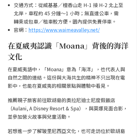
交通方式：從威基基／檀香山走 H-1 接 H-2 北上至
北岸，車程約 45 分鐘～1 小時；無直達公車，需
轉乘或包車／租車較方便。園內提供免費停車。
官網：
https://www.waimeavalley.net/
在夏威夷認識「Moana」背後的海洋
文化
在夏威夷語中，「Moana」意為「海洋」，也代表人與
自然之間的連結。這份與大海共生的精神不只出現在電
影中，也能在夏威夷的相關景點與體驗中看見。
推薦親子旅客前往歐胡島的奧拉尼迪士尼度假飯店
（Aulani, A Disney Resort & Spa），與莫娜見面合影，
並參加營火故事與兒童活動。
若想進一步了解玻里尼西亞文化，也可走訪位於歐胡島