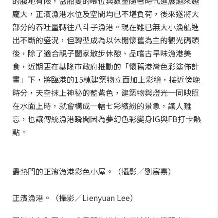
的腹地有限，當船隻的噸位與數量隨著時代進展越來越
龐大，正濱漁港水位及空間均已不堪負荷，後來遂將大
部分的吞吐量轉往八斗子漁港。現在雖已無大小漁船進
出不斷的盛況，但轉型成為以休閒懷舊為主的觀光碼頭
後，除了適合親子闔家散步休憩、品嚐古早味漁港美
食，近期更在基隆市政府推動的「懷舊港灣色彩塗佈計
畫」下，將臨港的15棟建築物立面加上彩繪，接近傍晚
時分，天空抹上神秘的藍紫色，建築物與燈光一同映照
在水面上時，就會構成一幅七彩繽紛的景象，讓人難
忘，也讓傳統漁港瞬間因為夢幻色彩變身IG與FB打卡熱
點。
最熱門的正濱漁港彩色小屋。（攝影／劉宸嘉）
正濱漁港。（攝影／Lienyuan Lee）