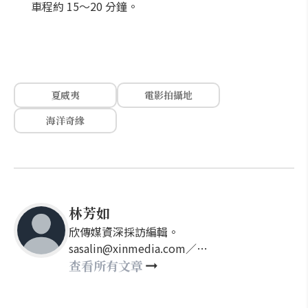
車程約 15～20 分鐘。
夏威夷
電影拍攝地
海洋奇緣
林芳如
欣傳媒資深採訪編輯。
sasalin@xinmedia.com／
happy21917@gmail.com
查看所有文章