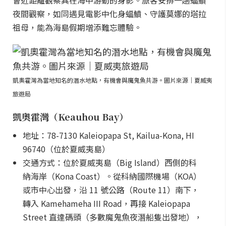
會近距離觀察其在海中游動的身影。旅客安排一趟蝠鱝
夜間觀察，如同遇見電影中化身蝠鱝、守護莫娜的塔拉
祖母，能為海島假期增添難忘體驗。
凱奧霍灣為當地知名的潛水地點，有機會與魔鬼魚共游。圖片來源｜夏威夷
旅遊局
凱奧霍灣（Keauhou Bay）
地址：78-7130 Kaleiopapa St, Kailua-Kona, HI
96740（位於夏威夷島）
交通方式：位於夏威夷島（Big Island）西側的科
納海岸（Kona Coast）。從科納國際機場（KOA）
或市中心出發，沿 11 號公路（Route 11）南下，
轉入 Kamehameha III Road，再接 Kaleiopapa
Street 直達碼頭（多數魔鬼魚夜潛船隻出發地），