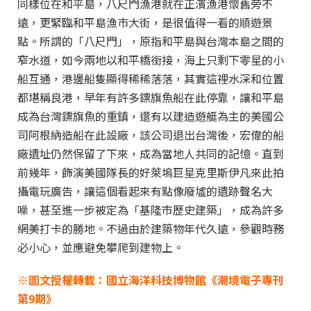
同樣位在和平島，八尺門漁港就在正濱漁港懷舊旁不
遠，更緊臨和平島漁巿大街，是很值得一看的順遊景
點。所謂的「八尺門」，原指和平島與台灣本島之間的
窄水道，如今兩地以和平橋銜接，海上只剩下零星的小
船互通，港邊船隻顯得稀稀落落，其實這裡水深和位置
都堪稱良港，早年有許多鏢旗魚船在此停靠，讓和平島
成為台灣鏢旗魚的重鎮，還有以建造遊艇為主的美國公
司阿根納造船在此設廠，該公司退出台灣後，宏偉的船
廠遺址仍然保留了下來，成為當地人共同的記憶。直到
前幾年，飾演美國隊長的好萊塢巨星克里斯伊凡來此拍
攝電玩廣告，讓這個看起來有點像廢墟的遺跡聲名大
噪，甚至進一步被定為「基隆市歷史建築」，成為許多
網美打卡的勝地。不過由於建築物年代久遠，參觀時務
必小心，並應避免攀爬到建物上。
※圖文授權轉載：國立海洋科技博物館《潮境電子專刊
第9期》