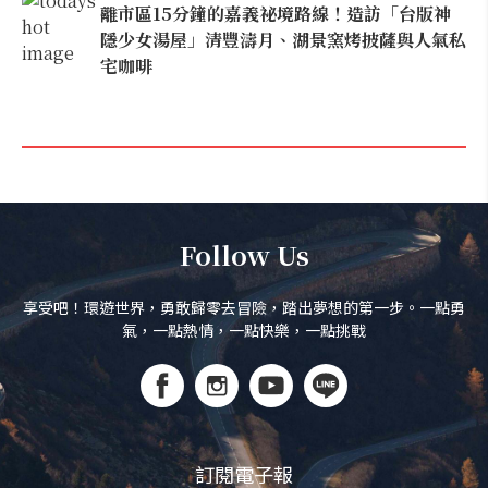
離市區15分鐘的嘉義祕境路線！造訪「台版神
隱少女湯屋」清豐濤月、湖景窯烤披薩與人氣私
宅咖啡
Follow Us
享受吧！環遊世界，勇敢歸零去冒險，踏出夢想的第一步。一點勇
氣，一點熱情，一點快樂，一點挑戰
訂閱電子報