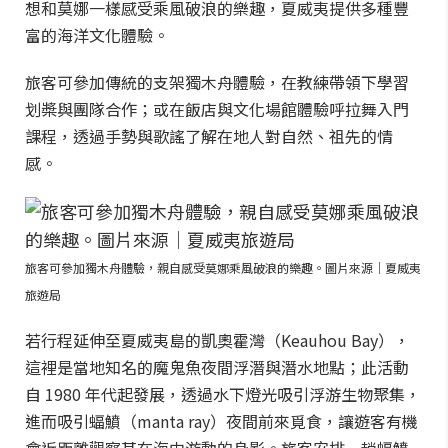
想和莫娜一樣感受乘風破浪的樂趣，夏威夷提供多種豐
富的海洋文化體驗。
旅客可參加傳統的支架獨木舟體驗，在教練帶領下學習
划槳與團隊合作；或在飯店與文化場館體驗呼拉舞入門
課程，透過手勢與歌謠了解在地人對自然、祖先的情
感。
旅客可參加獨木舟體驗，親自感受莫娜乘風破浪的樂趣。圖片來源｜夏威夷
旅遊局
若行程延伸至夏威夷島的凱奧霍灣（Keauhou Bay），
這裡是當地知名的魔鬼魚夜間浮潛與潛水地點；此活動
自 1980 年代起發展，透過水下燈光吸引浮游生物聚集，
進而吸引蝠鱝（manta ray）夜間前來覓食，讓遊客有機