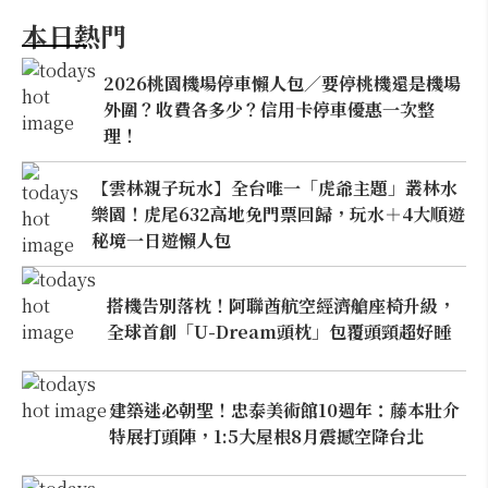
本日熱門
2026桃園機場停車懶人包／要停桃機還是機場
外圍？收費各多少？信用卡停車優惠一次整
理！
【雲林親子玩水】全台唯一「虎爺主題」叢林水
樂園！虎尾632高地免門票回歸，玩水＋4大順遊
秘境一日遊懶人包
搭機告別落枕！阿聯酋航空經濟艙座椅升級，
全球首創「U-Dream頭枕」包覆頭頸超好睡
建築迷必朝聖！忠泰美術館10週年：藤本壯介
特展打頭陣，1:5大屋根8月震撼空降台北