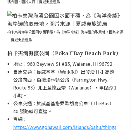
濱公園。圖片來源｜夏威夷旅遊局
柏卡夷灣海濱公園因水面平穩，為《海洋奇緣》海岸邊的取景地。圖片來源
｜夏威夷旅遊局
柏卡夷灣海濱公園（Pōkaʻī Bay Beach Park）
地址：960 Bayview St #85, Waianae, HI 96792
自駕交通：從威基基（Waikīkī）出發沿 H-1 高速
公路向西，銜接法林頓公路（Farrington Hwy／
Route 93）北上至懷亞奈（Waiʻanae），車程約 1
小時。
公車交通：於威基基搭乘歐胡島公車（TheBus）
40 號路線可直達。
官網：
https://www.gohawaii.com/islands/oahu/things