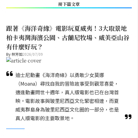
接下篇文章
跟著《海洋奇緣》電影玩夏威夷！3大取景地
柏卡夷灣海濱公園、古蘭尼牧場、威美亞山谷
有什麼好玩？
By
林芳如
2026/07/09
迪士尼動畫《海洋奇緣》以勇敢少女莫娜
（Moana）尋找自我的冒險故事受到觀眾喜愛，
適逢動畫問世十週年，真人版電影也已在台灣首
映。電影故事與玻里尼西亞文化緊密相連，而夏
威夷群島身為玻里尼西亞文化圈的一部分，也是
真人版電影的主要取景地。