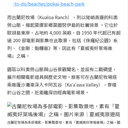
-to-do/beaches/pokai-beach-park
而古蘭尼牧場（Kualoa Ranch），則以陡峭高聳的科奧
勞山脈，撐起莫娜家鄉莫圖努伊島的壯麗背景 。它位於
歐胡島東岸，占地約 4,000 英畝，自 1950 年代起已有超
過 200 部電影與影集在此取景，包括《侏羅紀公園》系
列、《金剛：骷髏島》等，因此有「夏威夷好萊塢後
場」之稱。
園區以科奧勞山脈與山谷景觀聞名，並設有二戰碉堡，
展示相關電影道具與歷史文物。旅客可在古蘭尼牧場搭
乘敞篷沙灘車深入卡阿瓦谷（Kaʻaʻawa Valley），穿梭
於山谷之間，近距離探訪經典電影場景。
古蘭尼牧場為多部電影、影集取景地，素有「夏威夷好萊塢後場」之稱。圖