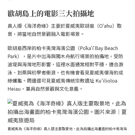
歐胡島上的電影三大拍攝地
真人版《海洋奇緣》主要於夏威夷歐胡島（Oʻahu）取
景，將當地自然景觀融入電影場景。
歐胡島西岸的柏卡夷灣海濱公園（Pōkaʻī Bay Beach
Park），是片中出海與獨木舟航行場景的拍攝地，受防
波堤與海灣地形影響，這裡水面通常相對平穩，適合游
泳、划槳與初學者衝浪，也有機會看見夏威夷僧海豹或
綠蠵龜。周邊還可見夏威夷傳統宗教遺址 Kuʻilioloa
Heiau，兼具自然景觀與文化意義。
夏威夷為《海洋奇緣》真人版主要取景地，此為拍攝出海畫面的柏卡夷灣海