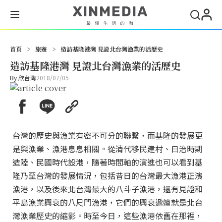
搜尋
首頁
>
旅遊
>
造訪基隆港灣 見證北台灣漁業的活歷史
造訪基隆港灣 見證北台灣漁業的活歷史
By
欣台灣
2018/07/05
台灣的歷史與漁業有密不可分的聯繫，而基隆的發展更
是與漁業、漁港息息相關。從清代移民建村、日治時期
造陸、民國時代設港，隨著時間軸的演進也可以看到基
隆乃至台灣的發展情況，包括昔日的台灣最大漁港正濱
漁港，以及後來北台灣最大的八斗子漁港，還有見證和
平島漁業興衰的八尺門漁港，它們的興衰遞嬗就是北台
灣漁業歷史的縮影。時至今日，這些漁港依舊在那裡，