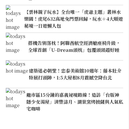
【雲林親子玩水】全台唯一「虎爺主題」叢林水
樂園！虎尾632高地免門票回歸，玩水＋4大順遊
秘境一日遊懶人包
搭機告別落枕！阿聯酋航空經濟艙座椅升級，
全球首創「U-Dream頭枕」包覆頭頸超好睡
建築迷必朝聖！忠泰美術館10週年：藤本壯介
特展打頭陣，1:5大屋根8月震撼空降台北
離市區15分鐘的嘉義祕境路線！造訪「台版神
隱少女湯屋」清豐濤月、湖景窯烤披薩與人氣私
宅咖啡