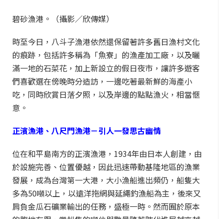
碧砂漁港。（攝影／欣傳媒）
時至今日，八斗子漁港依然還保留著許多舊日漁村文化
的痕跡，包括許多稱為「魚寮」的漁產加工廠，以及曬
滿一地的石菜花，加上新設立的假日夜市，讓許多遊客
們喜歡選在傍晚時分造訪，一邊吃著最新鮮的海產小
吃，同時欣賞日落夕照，以及岸邊的點點漁火，相當愜
意。
正濱漁港、八尺門漁港－引人一發思古幽情
位在和平島南方的正濱漁港，1934年由日本人創建，由
於設施完善、位置優越，因此迅速帶動基隆地區的漁業
發展，成為台灣第一大港，大小漁船進出頻仍，船隻大
多為50噸以上，以遠洋拖網與延繩釣漁船為主，後來又
肩負金瓜石礦業輸出的任務，盛極一時。然而囿於原本