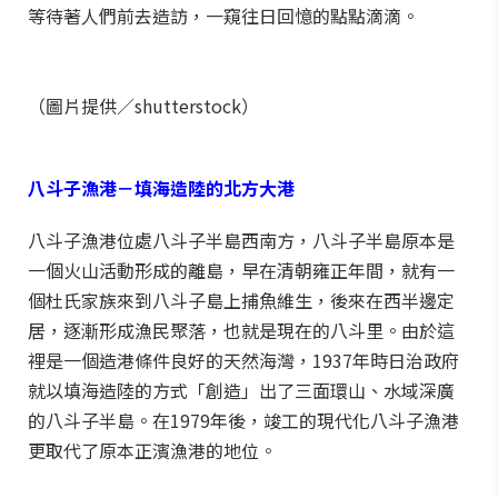
等待著人們前去造訪，一窺往日回憶的點點滴滴。
（圖片提供／shutterstock）
八斗子漁港－填海造陸的北方大港
八斗子漁港位處八斗子半島西南方，八斗子半島原本是
一個火山活動形成的離島，早在清朝雍正年間，就有一
個杜氏家族來到八斗子島上捕魚維生，後來在西半邊定
居，逐漸形成漁民聚落，也就是現在的八斗里。由於這
裡是一個造港條件良好的天然海灣，1937年時日治政府
就以填海造陸的方式「創造」出了三面環山、水域深廣
的八斗子半島。在1979年後，竣工的現代化八斗子漁港
更取代了原本正濱漁港的地位。