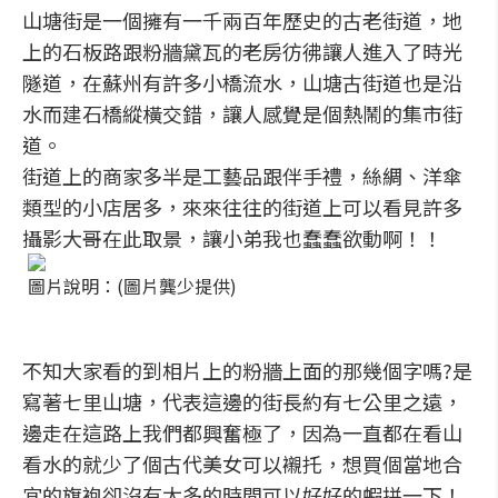
山塘街是一個擁有一千兩百年歷史的古老街道，地
上的石板路跟粉牆黛瓦的老房彷彿讓人進入了時光
隧道，在蘇州有許多小橋流水，山塘古街道也是沿
水而建石橋縱橫交錯，讓人感覺是個熱鬧的集市街
道。
街道上的商家多半是工藝品跟伴手禮，絲綢、洋傘
類型的小店居多，來來往往的街道上可以看見許多
攝影大哥在此取景，讓小弟我也蠢蠢欲動啊！！
圖片說明：(圖片龔少提供)
不知大家看的到相片上的粉牆上面的那幾個字嗎?是
寫著七里山塘，代表這邊的街長約有七公里之遠，
邊走在這路上我們都興奮極了，因為一直都在看山
看水的就少了個古代美女可以襯托，想買個當地合
宜的旗袍卻沒有太多的時間可以好好的蝦拼一下！