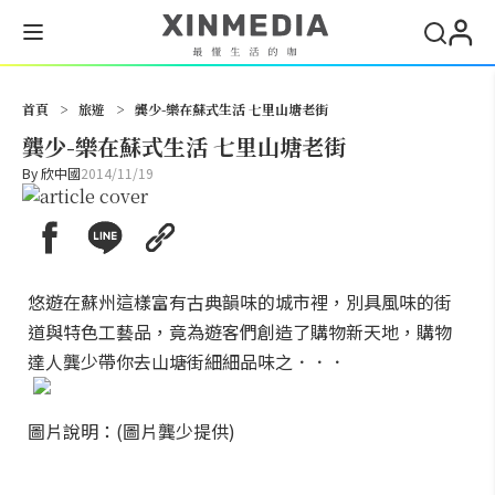
搜尋
首頁
>
旅遊
>
龔少-樂在蘇式生活 七里山塘老街
龔少-樂在蘇式生活 七里山塘老街
By
欣中國
2014/11/19
悠遊在蘇州這樣富有古典韻味的城市裡，別具風味的街
道與特色工藝品，竟為遊客們創造了購物新天地，購物
達人龔少帶你去山塘街細細品味之．．．
圖片說明：(圖片龔少提供)