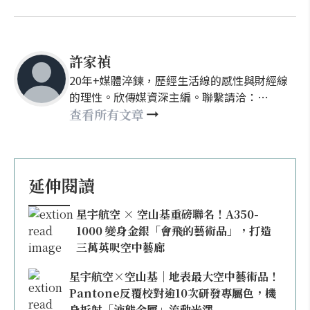
許家禎
20年+媒體淬鍊，歷經生活線的感性與財經線
的理性。欣傳媒資深主編。聯繫請洽：
nellyhsu@xinmedia.com
查看所有文章
延伸閱讀
星宇航空 × 空山基重磅聯名！A350-
1000 變身金銀「會飛的藝術品」，打造
三萬英呎空中藝廊
星宇航空×空山基｜地表最大空中藝術品！
Pantone反覆校對逾10次研發專屬色，機
身折射「液態金屬」流動光澤