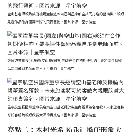
空山基老師親臨成田機場迎接這架自己與星宇航空共同打造的藝術機，親眼
見證作品化身翱翔天際的飛行藝術。圖片來源｜星宇航空
張國煒董事長(圖左)與空山基(圖右)老師在合作初期便相約，要將這件藝術
品親自飛到老師面前。圖片來源｜星宇航空
星宇航空張國煒董事長邀請空山基老師於機艙內親筆簽名落款，未來旅客將
可於客艙內親眼欣賞大師珍貴簽名。圖片來源｜星宇航空
亮點二：木村光希 Kōki, 擔任形象大