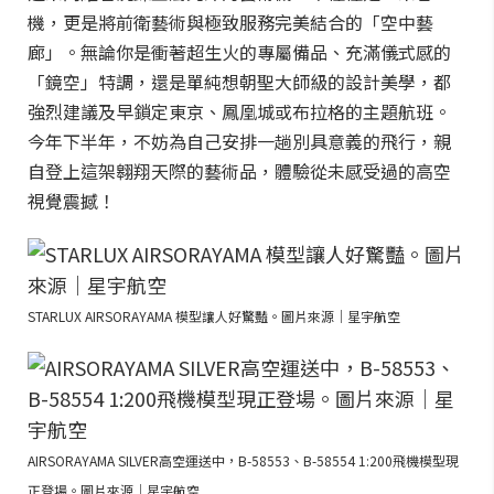
機，更是將前衛藝術與極致服務完美結合的「空中藝
廊」。無論你是衝著超生火的專屬備品、充滿儀式感的
「鏡空」特調，還是單純想朝聖大師級的設計美學，都
強烈建議及早鎖定東京、鳳凰城或布拉格的主題航班。
今年下半年，不妨為自己安排一趟別具意義的飛行，親
自登上這架翱翔天際的藝術品，體驗從未感受過的高空
視覺震撼！
STARLUX AIRSORAYAMA 模型讓人好驚豔。圖片來源｜星宇航空
AIRSORAYAMA SILVER高空運送中，B-58553、B-58554 1:200飛機模型現
正登場。圖片來源｜星宇航空