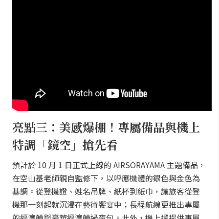
亮點三：美感爆棚！專屬備品與機上
特調「鏡空」搶先看
預計於 10 月 1 日正式上線的 AIRSORAYAMA 主題備品，
在空山基老師親自監修下，以呼應機體的銀色與金色為
基調。從登機證、姓名吊牌、紙杯到紙巾，讓旅客從登
機那一刻起就沉浸在藝術饗宴中；長程航線更推出專屬
的經濟艙與豪華經濟艙過夜包。此外，機上還提供專屬