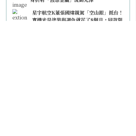
星宇航空K董張國煒親駕「空山銀」抵台！
實機光是塗裝與調色就花了8個月，同款限
量模型上架即秒殺
本日熱門
2026桃園機場停車懶人包／要停桃機還是機場
外圍？收費各多少？信用卡停車優惠一次整
理！
【雲林親子玩水】全台唯一「虎爺主題」叢林水
樂園！虎尾632高地免門票回歸，玩水＋4大順遊
秘境一日遊懶人包