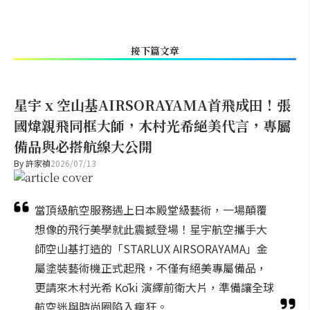
接下篇文章
星宇 x 空山基AIRSORAYAMA首飛成田！張
國煒親飛同框大師，木村光希絕美代言，專屬
備品與必搭航線大公開
By
許家禎
2026/07/13
當頂級航空服務遇上日本殿堂級藝術，一場顛覆
想像的飛行美學就此震撼登場！星宇航空攜手大
師空山基打造的「STARLUX AIRSORAYAMA」金
屬塗裝藝術機正式起飛，不僅有絕美專屬備品，
更請來木村光希 Kōki 演繹前衛大片，準備讓全球
航空迷與時尚圈陷入瘋狂。