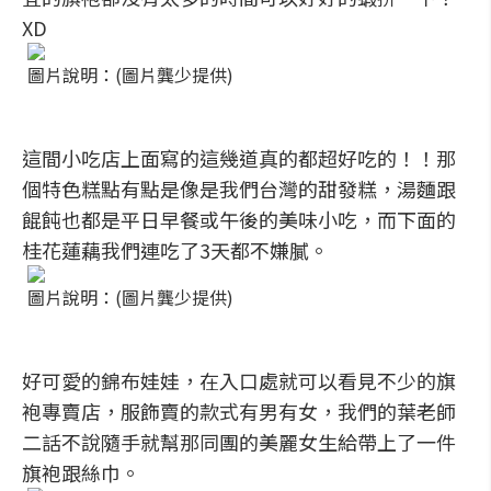
XD
圖片說明：(圖片龔少提供)
這間小吃店上面寫的這幾道真的都超好吃的！！那
個特色糕點有點是像是我們台灣的甜發糕，湯麵跟
餛飩也都是平日早餐或午後的美味小吃，而下面的
桂花蓮藕我們連吃了3天都不嫌膩。
圖片說明：(圖片龔少提供)
好可愛的錦布娃娃，在入口處就可以看見不少的旗
袍專賣店，服飾賣的款式有男有女，我們的葉老師
二話不說隨手就幫那同團的美麗女生給帶上了一件
旗袍跟絲巾。