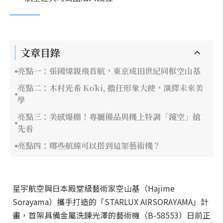
文章目錄
亮點一：張國煒親飛首航，東京成田世紀同框空山基
亮點二：木村光希 Kōki, 擔任形象大使，演繹未來美
學
亮點三：美感爆棚！專屬備品與機上特調「鏡空」搶
先看
亮點四：哪些航線可以搭到這架藝術機？
星宇航空與日本殿堂級藝術家空山基（Hajime
Sorayama）攜手打造的「STARLUX AIRSORAYAMA」計
畫，首架具備金屬洗鍊光澤的藝術機（B-58553）日前正