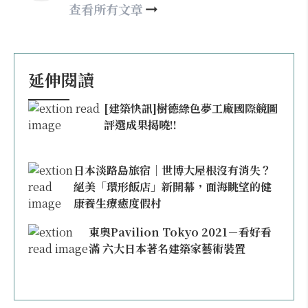
nellyhsu@xinmedia.com
查看所有文章
延伸閱讀
[建築快訊]樹德綠色夢工廠國際競圖
評選成果揭曉!!
日本淡路島旅宿｜世博大屋根沒有消失？
絕美「環形飯店」新開幕，面海眺望的健
康養生療癒度假村
東奧Pavilion Tokyo 2021－看好看
滿 六大日本著名建築家藝術裝置