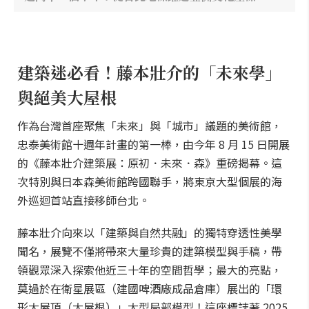
建築迷必看！藤本壯介的「未來學」
與絕美大屋根
作為台灣首座聚焦「未來」與「城市」議題的美術館，
忠泰美術館十週年計畫的第一棒，由今年 8 月 15 日開展
的《藤本壯介建築展：原初．未來．森》重磅揭幕。這
次特別與日本森美術館跨國聯手，將東京大型個展的海
外巡迴首站直接移師台北。
藤本壯介向來以「建築與自然共融」的獨特穿透性美學
聞名，展覽不僅將帶來大量珍貴的建築模型與手稿，帶
領觀眾深入探索他近三十年的空間哲學；最大的亮點，
莫過於在衛星展區（建國啤酒廠成品倉庫）展出的「環
形大屋頂（大屋根）」大型局部模型！這座標誌著 2025