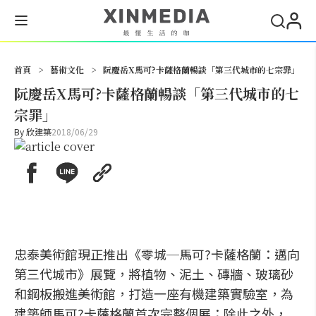
搜尋
首頁
>
藝術文化
>
阮慶岳X馬可?卡薩格蘭暢談「第三代城市的七宗罪」
阮慶岳X馬可?卡薩格蘭暢談「第三代城市的七
宗罪」
By
欣建築
2018/06/29
忠泰美術館現正推出《零城─馬可?卡薩格蘭：邁向
第三代城市》展覽，將植物、泥土、磚牆、玻璃砂
和鋼板搬進美術館，打造一座有機建築實驗室，為
建築師馬可?卡薩格蘭首次完整個展；除此之外，