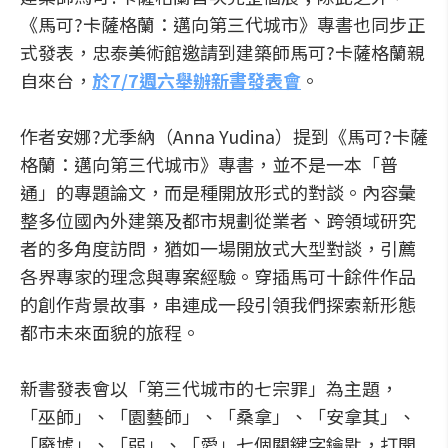
《馬可?卡薩格蘭：邁向第三代城市》專書也同步正
式發表，忠泰美術館邀請到建築師馬可?卡薩格蘭親
自來台，
於7/7週六舉辦新書發表會
。
作者安娜?尤季納（Anna Yudina）提到《馬可?卡薩
格蘭：邁向第三代城市》專書，並不是一本「普
通」的專題論文，而是種開放形式的對談。內容彙
整多位國內外建築及都市規劃從業者、跨領域研究
者的多角度訪問，猶如一場開放式大型對談，引薦
各界專家的理念與專案經驗。穿插馬可十餘件作品
的創作背景故事，串連成一段引領我們探索新形態
都市未來面貌的旅程。
新書發表會以「第三代城市的七宗罪」為主題，
「巫師」、「園藝師」、「桑拿」、「安拿其」、
「廢墟」、「弱」、「愛」七個關鍵字鑰匙，打開