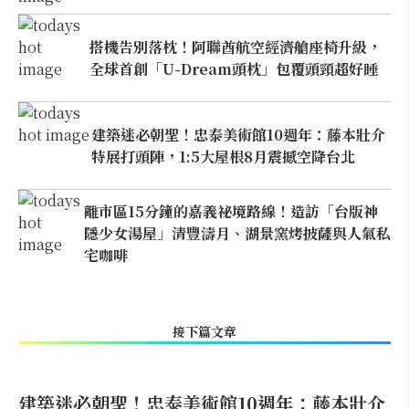
搭機告別落枕！阿聯酋航空經濟艙座椅升級，
全球首創「U-Dream頭枕」包覆頭頸超好睡
建築迷必朝聖！忠泰美術館10週年：藤本壯介
特展打頭陣，1:5大屋根8月震撼空降台北
離市區15分鐘的嘉義祕境路線！造訪「台版神
隱少女湯屋」清豐濤月、湖景窯烤披薩與人氣私
宅咖啡
接下篇文章
建築迷必朝聖！忠泰美術館10週年：藤本壯介