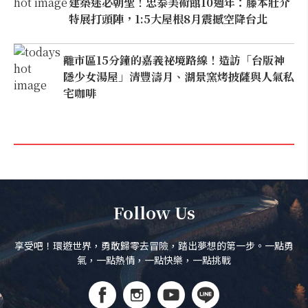
建築迷必朝聖！忠泰美術館10週年：藤本壯介
特展打頭陣，1:5大屋根8月震撼空降台北
離市區15分鐘的嘉義祕境路線！造訪「台版神
隱少女湯屋」清豐濤月、湖景窯烤披薩與人氣私
宅咖啡
Follow Us
享受吧！環遊世界，勇敢歸零去冒險，踏出夢想的第一步。一點勇
氣，一點熱情，一點快樂，一點挑戰