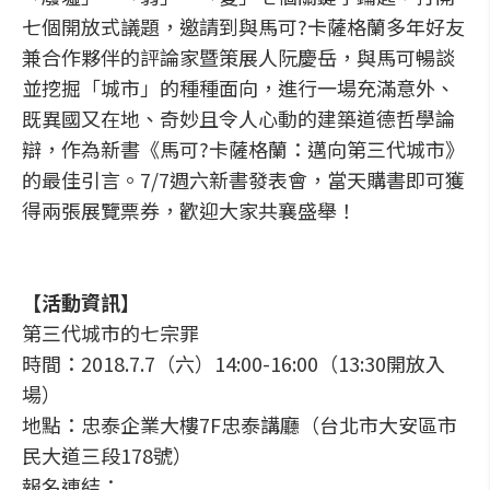
七個開放式議題，邀請到與馬可?卡薩格蘭多年好友
兼合作夥伴的評論家暨策展人阮慶岳，與馬可暢談
並挖掘「城市」的種種面向，進行一場充滿意外、
既異國又在地、奇妙且令人心動的建築道德哲學論
辯，作為新書《馬可?卡薩格蘭：邁向第三代城市》
的最佳引言。7/7週六新書發表會，當天購書即可獲
得兩張展覽票券，歡迎大家共襄盛舉！
【活動資訊】
第三代城市的七宗罪
時間：2018.7.7（六）14:00-16:00（13:30開放入
場）
地點：忠泰企業大樓7F忠泰講廳（台北市大安區市
民大道三段178號）
報名連結：