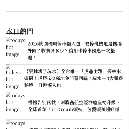
本日熱門
2026桃園機場停車懶人包／要停桃機還是機場
外圍？收費各多少？信用卡停車優惠一次整
理！
【雲林親子玩水】全台唯一「虎爺主題」叢林水
樂園！虎尾632高地免門票回歸，玩水＋4大順遊
秘境一日遊懶人包
搭機告別落枕！阿聯酋航空經濟艙座椅升級，
全球首創「U-Dream頭枕」包覆頭頸超好睡