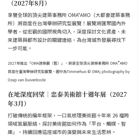
（2027年8月）
享譽全球的頂尖建築事務所 OMA*AMO（大都會建築事務
所）將首度在台灣舉辦研究型展覽！展覽將匯聚國內外
學者，從宏觀的國際視角切入，深度探討文化資產、未
來建築與都市設計的關鍵連結，為台灣城市發展尋找下
一步可能。
*
2027年推出「OMA建築展（暫）」，將是全球頂尖建築事務所 OMA
AMO
首度在臺灣舉辦研究型展覽，圖中為Timmerhuis © OMA; photography by
Ossip van Duivenbode
在地深度回望｜忠泰美術館十週年展（2027
年3月）
打破傳統的編年框架，一口氣梳理美術館十年來 26 檔跨
領域策展脈絡，探討美術館如何作為「平台、觸媒、智
庫」，持續回應這座城市的演變與未來生活思辨。