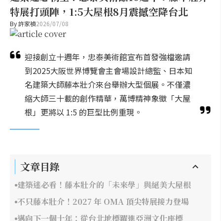
特展打頭陣，1:5大屋根8月震撼空降台北
By
許家禎
2026/07/08
迎接創立十週年，忠泰美術館宣布首發強檔邀請
到2025大阪世界博覽會主會場設計總監、日本知
名建築大師藤本壯介來台舉辦大型個展。不僅濃
縮大師三十載的創作精華，萬博精神象徵「大屋
根」更將以 1:5 的巨型比例重現。
文章目錄
建築迷必看！藤本壯介的「未來學」與絕美大屋根
不只藤本壯介！2027 年 OMA 頂尖特展接力登場
邁向下一個十年：從台北地標躍進亞洲文化座標