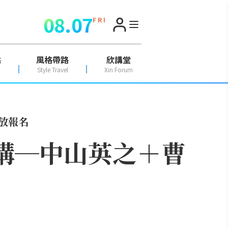
08.07
F R I
點
風格帶路
欣講堂
Style Travel
Xin Forum
開放報名
演講─中山英之＋曹