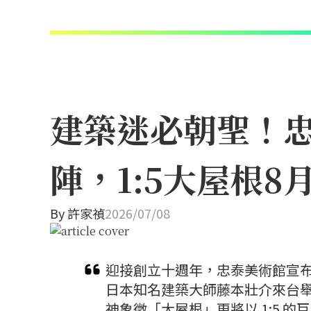
建築迷必朝聖！忠
陣，1:5大屋根
By
許家禎
2026/07/08
迎接創立十週年，忠泰美術館宣布
日本知名建築大師藤本壯介來台
神象徵「大屋根」更將以 1:5 的