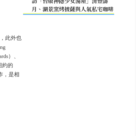
訪「台版神隱少女湯屋」清豐濤
月、湖景窯烤披薩與人氣私宅咖啡
），此外也
ng
wards）、
紐約的
工作，是相