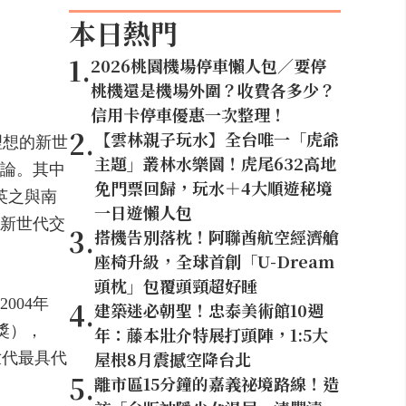
本日熱門
1
.
2026桃園機場停車懶人包／要停
桃機還是機場外圍？收費各多少？
信用卡停車優惠一次整理！
2
.
【雲林親子玩水】全台唯一「虎爺
理想的新世
主題」叢林水樂園！虎尾632高地
論。其中
免門票回歸，玩水＋4大順遊秘境
英之與南
一日遊懶人包
新世代交
3
.
搭機告別落枕！阿聯酋航空經濟艙
座椅升級，全球首創「U-Dream
頭枕」包覆頭頸超好睡
004年
4
.
建築迷必朝聖！忠泰美術館10週
獎），
年：藤本壯介特展打頭陣，1:5大
屋根8月震撼空降台北
世代最具代
5
.
離市區15分鐘的嘉義祕境路線！造