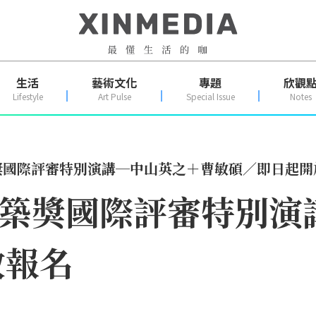
生活
藝術文化
專題
欣觀
Lifestyle
Art Pulse
Special Issue
Notes
建築獎國際評審特別演講─中山英之＋曹敏碩／即日起
新銳建築獎國際評審特別
放報名