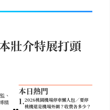
藤本壯介特展打頭
本日熱門
總監、
1
.
2026桃園機場停車懶人包／要停
博精
桃機還是機場外圍？收費各多少？