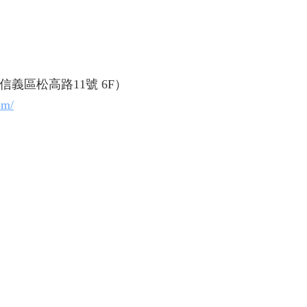
義區松高路11號 6F）
om/