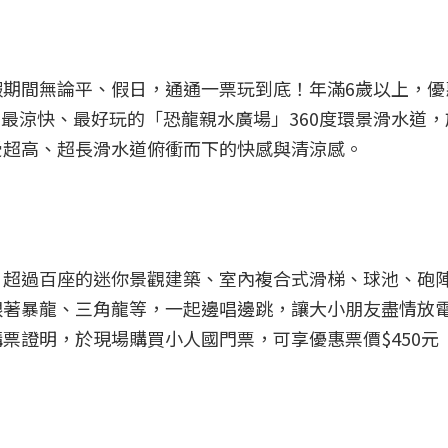
期間無論平、假日，通通一票玩到底！年滿6歲以上，優惠票
。最涼快、最好玩的「恐龍親水廣場」360度環景滑水道，於
受超高、超長滑水道俯衝而下的快感與清涼感。
、超過百座的迷你景觀建築、室內複合式滑梯、球池、砲
著暴龍、三角龍等，一起邊唱邊跳，讓大小朋友盡情放電消
證明，於現場購買小人國門票，可享優惠票價$450元（