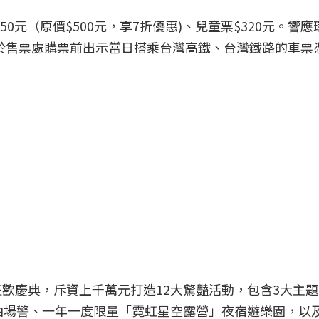
350元（原價$500元，享7折優惠)、兒童票$320元。
間，於售票處購票前出示當日搭乘台灣高鐵、台灣鐵路的車
歡慶典，斥資上千萬元打造12大驚豔活動，包含3大主
拍場警、一年一度限量「霓虹星空露營」夜宿遊樂園，以