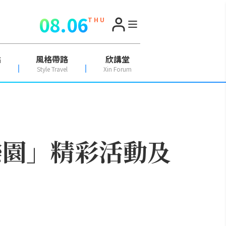
08.06
T H U
點
風格帶路
欣講堂
Style Travel
Xin Forum
樂園」精彩活動及