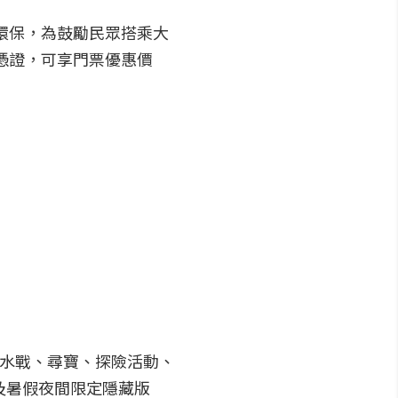
響應環保，為鼓勵民眾搭乘大
票憑證，可享門票優惠價
題水戰、尋寶、探險活動、
及暑假夜間限定隱藏版