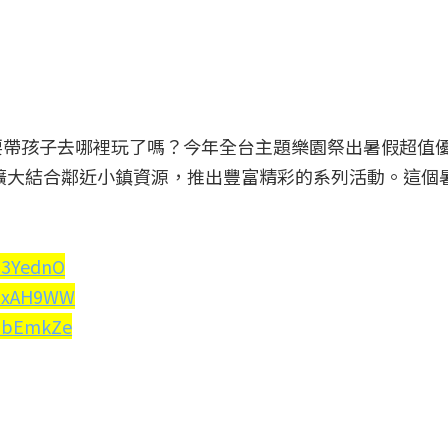
帶孩子去哪裡玩了嗎？今年全台主題樂園祭出暑假超值優
，擴大結合鄰近小鎮資源，推出豐富精彩的系列活動。這個
/33YednO
y/2xAH9WW
y/3bEmkZe