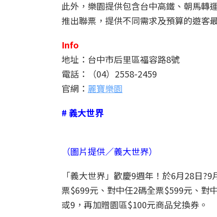
此外，樂園提供包含台中高鐵、朝馬轉
推出聯票，提供不同需求及預算的遊客
Info
地址：台中市后里區福容路8號
電話：（04）2558-2459
官網：
麗寶樂園
# 義大世界
（圖片提供／義大世界）
「義大世界」歡慶9週年！於6月28日?
票$699元、對中任2碼全票$599元、
或9，再加贈園區$100元商品兌換券。