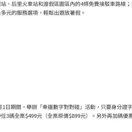
運站、后里火車站和渡假區園區內的4條免費接駁車路線；
最多元的服務選項，輕鬆出遊放暑假。
9月1日期間，舉辦「幸運數字對對碰」活動，只要身分證字
對中任3碼全票$499元（全票原價$899元）。另外再加碼