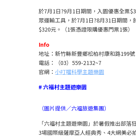
於7月1日?9月1日期間，入園優惠全票$
眾運輸工具，於7月1日?8月31日期
$320元。（1張憑證限購優惠門票1張）
Info
地址：新竹縣新豐鄉松柏村康和路199號
電話：（03）559-2132~7
官網：
小叮噹科學主題樂園
# 六福村主題遊樂園
（圖片提供／六福旅遊集團）
「六福村主題遊樂園」於暑假推出部落狂
3場國際級薩摩亞人經典秀、4大網美必