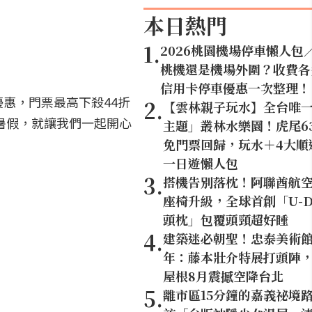
本日熱門
1
.
2026桃園機場停車懶人包
桃機還是機場外圍？收費各
信用卡停車優惠一次整理！
惠，門票最高下殺44折
2
.
【雲林親子玩水】全台唯
暑假，就讓我們一起開心
主題」叢林水樂園！虎尾6
免門票回歸，玩水＋4大順
一日遊懶人包
3
.
搭機告別落枕！阿聯酋航
座椅升級，全球首創「U-D
頭枕」包覆頭頸超好睡
4
.
建築迷必朝聖！忠泰美術館
年：藤本壯介特展打頭陣，1
屋根8月震撼空降台北
5
.
離市區15分鐘的嘉義祕境