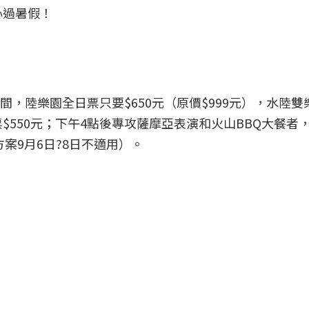
心過暑假！
期間，陸樂園全日票只要$650元（原價$999元），水陸雙
票$550元；下午4點後專攻薩摩亞表演和火山BBQ大餐者，
案9月6日?8日不適用）。