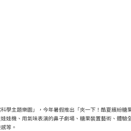
噹科學主題樂園」，今年暑假推出「夾一下！酷夏繽紛糖
娃娃機、用氣味表演的鼻子劇場、糖果裝置藝術、體驗全
凍感等。