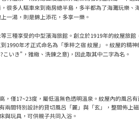
情，很多人驅車來到南房總半島，多半都為了海灘玩樂、
泡上一湯，則是錦上添花，多享一樂。
三種享受的中型濱海旅館。創立於1919年的紋屋旅館，
到1990年才正式命名為「季粹之宿 紋屋」。紋屋的精神
?こいき"，雅緻、洗鍊之意)，因此取其中二字為名。
高，僅17~23度，屬低溫無色透明溫泉。紋屋內的風呂有
有兩間特別設計的貸切風呂「麗」與「玄」，整間佈上磁
床與玩具，可供親子共同入浴。