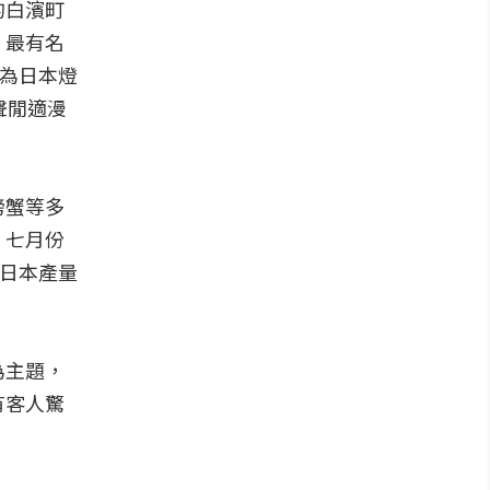
的白濱町
，最有名
選為日本燈
聲閒適漫
螃蟹等多
，七月份
全日本產量
為主題，
有客人驚