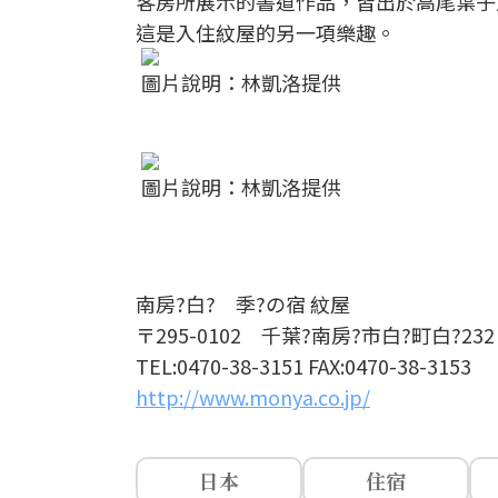
客房所展示的書道作品，皆出於高尾葉子
這是入住紋屋的另一項樂趣。
圖片說明：林凱洛提供
圖片說明：林凱洛提供
南房?白? 季?の宿 紋屋
〒295-0102 千葉?南房?市白?町白?2
TEL:0470-38-3151 FAX:0470-38-3153
http://www.monya.co.jp/
日本
住宿