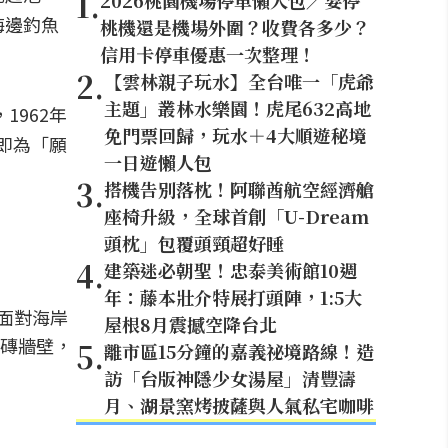
1
.
2026桃園機場停車懶人包／要停
海邊釣魚
桃機還是機場外圍？收費各多少？
信用卡停車優惠一次整理！
2
.
【雲林親子玩水】全台唯一「虎爺
主題」叢林水樂園！虎尾632高地
1962年
免門票回歸，玩水＋4大順遊秘境
即為「願
一日遊懶人包
3
.
搭機告別落枕！阿聯酋航空經濟艙
座椅升級，全球首創「U-Dream
頭枕」包覆頭頸超好睡
4
.
建築迷必朝聖！忠泰美術館10週
年：藤本壯介特展打頭陣，1:5大
面對海岸
屋根8月震撼空降台北
磚牆壁，
5
.
離市區15分鐘的嘉義祕境路線！造
訪「台版神隱少女湯屋」清豐濤
月、湖景窯烤披薩與人氣私宅咖啡