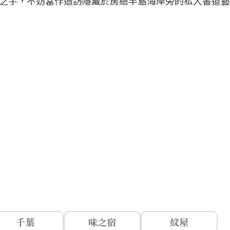
之手，不妨當作造訪隱藏於房總半島海岸旁的私人書道藝
32
千葉
味之宿
紋屋