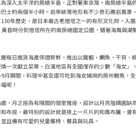
區為深入太平洋的房總半島，正對著東京灣。南房總半島
達巴士約兩個半小時。岩岸峽灣地形有不少奇石礁岩風景
130年歷史，是日本最古老燈塔之一的有形文化財，入
，黃昏時分到燈塔所在的南房總國定公園，隨著海風與潮
紋屋每日進貨海產保證新鮮，推出以龍蝦、鯛魚、干貝、
更換一次獻立菜單。白濱地區有全國僅存的少數「海女」
~9月期間，料理中甚至還可吃到海女捕撈的房州鮑魚，
口福呢！
兩處，月之座為有隔間的個室雅座，設計以月亮陰晴圓缺
到和布座，最特別的設計就是掛上一片片的和風布簾，曾
，並且備有可愛的兒童餐椅、餐具與玩具。