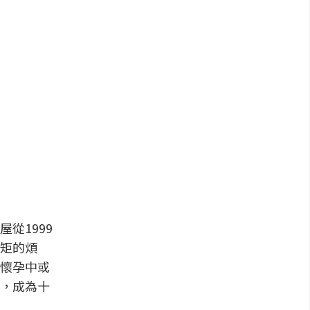
從1999
矩的煩
懷孕中或
，成為十