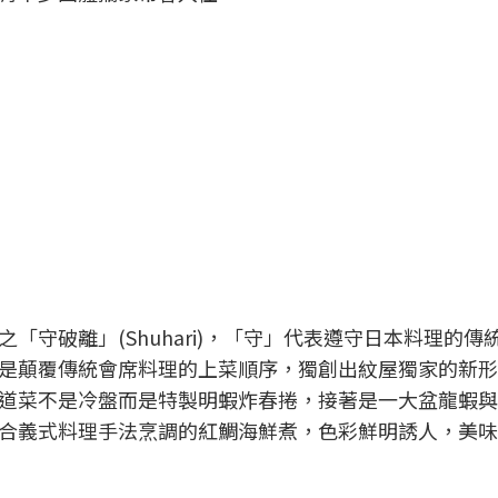
守破離」(Shuhari)，「守」代表遵守日本料理的傳
是顛覆傳統會席料理的上菜順序，獨創出紋屋獨家的新形
道菜不是冷盤而是特製明蝦炸春捲，接著是一大盆龍蝦與
合義式料理手法烹調的紅鯛海鮮煮，色彩鮮明誘人，美味