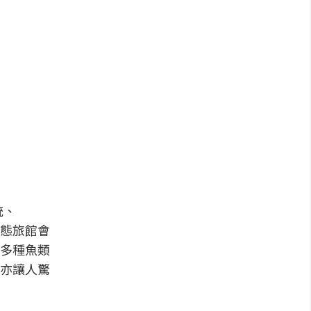
統、
態旅館會
多種魚類
亦讓人驚