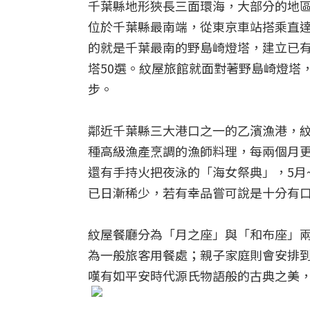
千葉縣地形狹長三面環海，大部分的地
位於千葉縣最南端，從東京車站搭乘直
的就是千葉最南的野島崎燈塔，建立已有
塔50選。紋屋旅館就面對著野島崎燈塔
步。
鄰近千葉縣三大港口之一的乙濱漁港，
種高級漁產烹調的漁師料理，每兩個月
還有手持火把夜泳的「海女祭典」，5月
已日漸稀少，若有幸品嘗可說是十分有
紋屋餐廳分為「月之座」與「和布座」
為一般旅客用餐處；親子家庭則會安排
嘆有如平安時代源氏物語般的古典之美