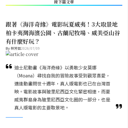
接下篇文章
跟著《海洋奇緣》電影玩夏威夷！3大取景地
柏卡夷灣海濱公園、古蘭尼牧場、威美亞山谷
有什麼好玩？
By
林芳如
2026/07/09
迪士尼動畫《海洋奇緣》以勇敢少女莫娜
（Moana）尋找自我的冒險故事受到觀眾喜愛，
適逢動畫問世十週年，真人版電影也已在台灣首
映。電影故事與玻里尼西亞文化緊密相連，而夏
威夷群島身為玻里尼西亞文化圈的一部分，也是
真人版電影的主要取景地。