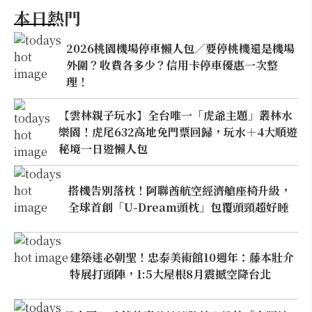
本日熱門
2026桃園機場停車懶人包／要停桃機還是機場
外圍？收費各多少？信用卡停車優惠一次整
理！
【雲林親子玩水】全台唯一「虎爺主題」叢林水
樂園！虎尾632高地免門票回歸，玩水＋4大順遊
秘境一日遊懶人包
搭機告別落枕！阿聯酋航空經濟艙座椅升級，
全球首創「U-Dream頭枕」包覆頭頸超好睡
建築迷必朝聖！忠泰美術館10週年：藤本壯介
特展打頭陣，1:5大屋根8月震撼空降台北