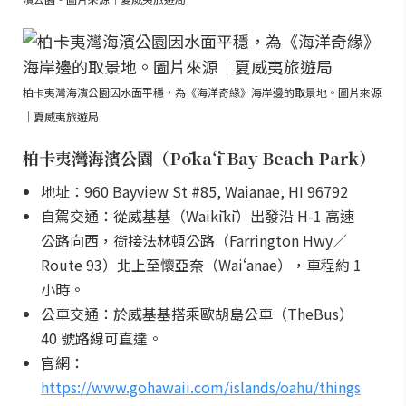
柏卡夷灣海濱公園因水面平穩，為《海洋奇緣》海岸邊的取景地。圖片來源
｜夏威夷旅遊局
柏卡夷灣海濱公園（Pōkaʻī Bay Beach Park）
地址：960 Bayview St #85, Waianae, HI 96792
自駕交通：從威基基（Waikīkī）出發沿 H-1 高速
公路向西，銜接法林頓公路（Farrington Hwy／
Route 93）北上至懷亞奈（Waiʻanae），車程約 1
小時。
公車交通：於威基基搭乘歐胡島公車（TheBus）
40 號路線可直達。
官網：
https://www.gohawaii.com/islands/oahu/things