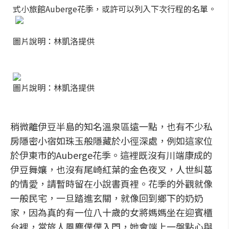
式小旅館Auberge花季，或許可以列入下次行程的名單。
圖片說明：林凱洛提供
圖片說明：林凱洛提供
稍微離伊豆半島的知名溫泉區遠一點，也有不少私
房隱密小宿如珠玉般隱藏於小徑深處，例如這家位
於伊東市的Auberge花季。這裡既沒有川端康成的
伊豆舞孃，也沒有尾崎紅葉的金色夜叉，人世糾葛
的情愛，請暫時留在小說書頁裡。花季的外觀就像
一般民宅，一旦踏進玄關，就像回到鄉下的奶奶
家，因為真的有一位八十歲的女將媽媽坐在迎賓櫃
台裡，當旅人風塵僕僕入門，她會端上一盤點心與