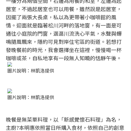
一樓分為兩個空間，右邊為用餐的和室，左邊為起
居室，不過起居室也可以用餐，雖然說是起居室，
因擺了兩張大長桌，私以為更帶著小咖啡館的風
情。迎面就是臨著松川河畔的落地窗，有一面是可
通往小庭院的門窗，潺潺川流洗心平氣，水聲與蟬
鳴隨風飄來，隱約可見對岸住宅區的街道。若想打
發晚餐前的時光，我會選擇坐在這裡，慢慢喝一杯
咖啡或茶，自私地享有一段無人知曉的恬靜午後。
圖片說明：林凱洛提供
圖片說明：林凱洛提供
晚餐是無菜單料理，以「新感覺懷石料理」為名，
主廚?本明惠依照當日所購入食材，依照自己的創意