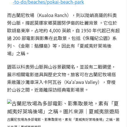
-to-do/beaches/pokai-beach-park
而古蘭尼牧場（Kualoa Ranch），則以陡峭高聳的科奧
勞山脈，撐起莫娜家鄉莫圖努伊島的壯麗背景 。它位於
歐胡島東岸，占地約 4,000 英畝，自 1950 年代起已有超
過 200 部電影與影集在此取景，包括《侏羅紀公園》系
列、《金剛：骷髏島》等，因此有「夏威夷好萊塢後
場」之稱。
園區以科奧勞山脈與山谷景觀聞名，並設有二戰碉堡，
展示相關電影道具與歷史文物。旅客可在古蘭尼牧場搭
乘敞篷沙灘車深入卡阿瓦谷（Kaʻaʻawa Valley），穿梭
於山谷之間，近距離探訪經典電影場景。
古蘭尼牧場為多部電影、影集取景地，素有「夏威夷好萊塢後場」之稱。圖
片來源｜夏威夷旅遊局