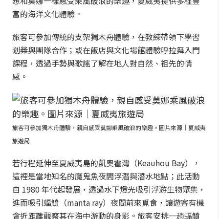
想和莫娜一樣感受乘風破浪的樂趣，夏威夷提供多種豐
富的海洋文化體驗。
旅客可參加傳統的支架獨木舟體驗，在教練帶領下學習
划槳與團隊合作；或在飯店與文化場館體驗呼拉舞入門
課程，透過手勢與歌謠了解在地人對自然、祖先的情
感。
旅客可參加獨木舟體驗，親自感受莫娜乘風破浪的樂趣。圖片來源｜夏威夷
旅遊局
若行程延伸至夏威夷島的凱奧霍灣（Keauhou Bay），
這裡是當地知名的魔鬼魚夜間浮潛與潛水地點；此活動
自 1980 年代起發展，透過水下燈光吸引浮游生物聚集，
進而吸引蝠鱝（manta ray）夜間前來覓食，讓遊客有機
會近距離觀察其在海中游動的身影。旅客安排一趟蝠鱝