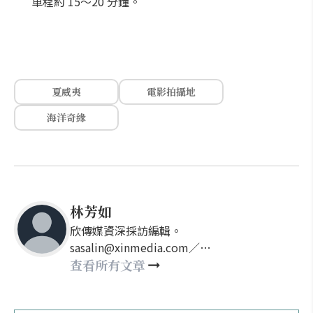
車程約 15～20 分鐘。
夏威夷
電影拍攝地
海洋奇緣
林芳如
欣傳媒資深採訪編輯。
sasalin@xinmedia.com／
happy21917@gmail.com
查看所有文章