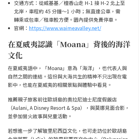
交通方式：從威基基／檀香山走 H-1 接 H-2 北上至
北岸，車程約 45 分鐘～1 小時；無直達公車，需
轉乘或包車／租車較方便。園內提供免費停車。
官網：
https://www.waimeavalley.net/
在夏威夷認識「Moana」背後的海洋
文化
在夏威夷語中，「Moana」意為「海洋」，也代表人與
自然之間的連結。這份與大海共生的精神不只出現在電
影中，也能在夏威夷的相關景點與體驗中看見。
推薦親子旅客前往歐胡島的奧拉尼迪士尼度假飯店
（Aulani, A Disney Resort & Spa），與莫娜見面合影，
並參加營火故事與兒童活動。
若想進一步了解玻里尼西亞文化，也可走訪位於歐胡島