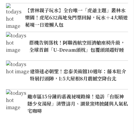
【雲林親子玩水】全台唯一「虎爺主題」叢林水
樂園！虎尾632高地免門票回歸，玩水＋4大順遊
秘境一日遊懶人包
搭機告別落枕！阿聯酋航空經濟艙座椅升級，
全球首創「U-Dream頭枕」包覆頭頸超好睡
建築迷必朝聖！忠泰美術館10週年：藤本壯介
特展打頭陣，1:5大屋根8月震撼空降台北
離市區15分鐘的嘉義祕境路線！造訪「台版神
隱少女湯屋」清豐濤月、湖景窯烤披薩與人氣私
宅咖啡