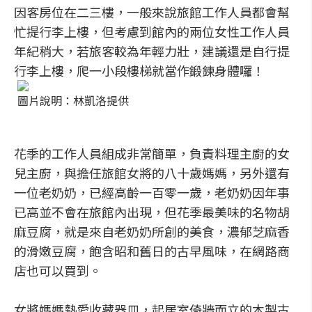
因客房位在二三樓，一般來說旅館工作人員都會幫
忙提行李上樓，但考慮到館內的兩位女性工作人員
年紀稍大，若旅客較為年輕力壯，建議還是自行提
行李上樓，爬一小段樓梯就當作鍛鍊身體囉！
圖片說明：林凱洛提供
花季的工作人員組成非常簡單，負責料理主廚的女
兒主廚，與擔任旅館女將的八十歲媽媽，另外還有
一位老奶奶，已經高齡一百零一歲，老奶奶因年事
已高並不會在旅館內出現，但花季最美味的名物胡
麻豆腐，就是來自老奶奶所創的美食，濃郁芝麻香
的滑嫩豆腐，飽含昭和舊日的古早風味，在網路商
店也可以買到。
女將媽媽熱愛收藏器皿，起居室倚牆而立的木製古