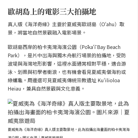
歐胡島上的電影三大拍攝地
真人版《海洋奇緣》主要於夏威夷歐胡島（Oʻahu）取
景，將當地自然景觀融入電影場景。
歐胡島西岸的柏卡夷灣海濱公園（Pōkaʻī Bay Beach
Park），是片中出海與獨木舟航行場景的拍攝地，受防
波堤與海灣地形影響，這裡水面通常相對平穩，適合游
泳、划槳與初學者衝浪，也有機會看見夏威夷僧海豹或
綠蠵龜。周邊還可見夏威夷傳統宗教遺址 Kuʻilioloa
Heiau，兼具自然景觀與文化意義。
夏威夷為《海洋奇緣》真人版主要取景地，此為拍攝出海畫面的柏卡夷灣海
濱公園。圖片來源｜夏威夷旅遊局