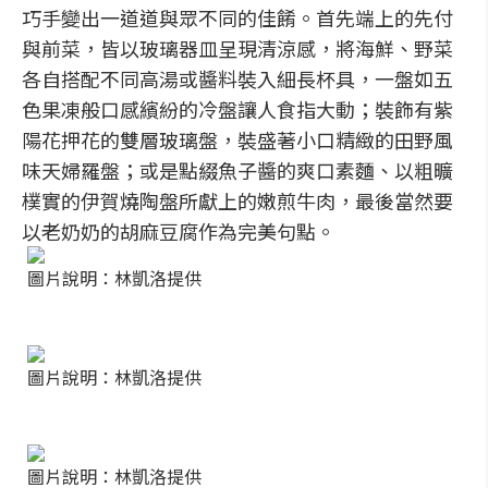
巧手變出一道道與眾不同的佳餚。首先端上的先付
與前菜，皆以玻璃器皿呈現清涼感，將海鮮、野菜
各自搭配不同高湯或醬料裝入細長杯具，一盤如五
色果凍般口感繽紛的冷盤讓人食指大動；裝飾有紫
陽花押花的雙層玻璃盤，裝盛著小口精緻的田野風
味天婦羅盤；或是點綴魚子醬的爽口素麵、以粗曠
樸實的伊賀燒陶盤所獻上的嫩煎牛肉，最後當然要
以老奶奶的胡麻豆腐作為完美句點。
圖片說明：林凱洛提供
圖片說明：林凱洛提供
圖片說明：林凱洛提供