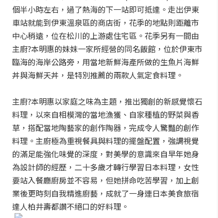
個半小時左右，過了熱海的下一站即可抵達。走出伊東
車站就能到伊東溫泉區的商店街，花季的地點則距離市
中心稍遠，位在松川的上游處住宅區。花季另有一間由
主廚?本明惠的妹妹一家所經營的同名飯館，位於伊東市
臨海的海岸公路旁，用當地新鮮海產所做的生魚片海鮮
丼與海鮮天丼，是特別推薦的兩款人氣定食料理。
主廚?本明惠以家庭之味為主題，推出獨創的新感覺懷石
料理，以來自相模灣的當地漁獲、自家種植的野菜與香
草，搭配當地陶藝家的創作陶器，完成令人驚豔的創作
料理。主廚極為重視餐具與料理的擺盤配置，強調視覺
的滿足能強化味覺的深度，對美學的意識來自早年她身
為設計師的經歷，二十多歲才轉行學習日本料理，女性
要站入餐廳廚房並不容易，但她拼命吃苦學習，加上創
業後更時刻自我精進廚藝，成就了一身連日本美食旅宿
達人柏井壽都讚不絕口的好料理。