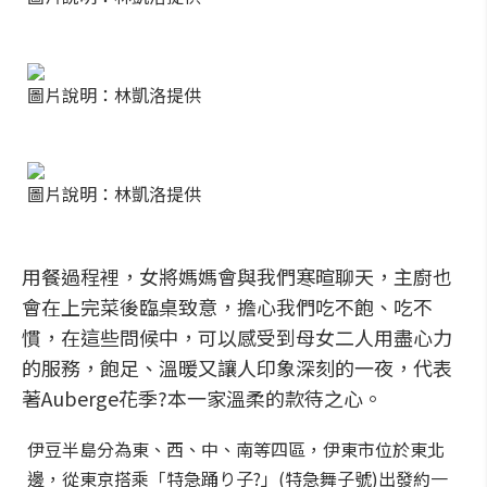
圖片說明：林凱洛提供
圖片說明：林凱洛提供
用餐過程裡，女將媽媽會與我們寒暄聊天，主廚也
會在上完菜後臨桌致意，擔心我們吃不飽、吃不
慣，在這些問候中，可以感受到母女二人用盡心力
的服務，飽足、溫暖又讓人印象深刻的一夜，代表
著Auberge花季?本一家溫柔的款待之心。
伊豆半島分為東、西、中、南等四區，伊東市位於東北
邊，從東京搭乘「特急踊り子?」(特急舞子號)出發約一