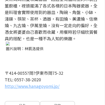
董廚櫃，裡頭擺滿了各式各樣的日本陶器瓷器，全
是料理會實際使用到的器皿，陶碗、角盤、小缽、
淺碟、筷架、茶杯、酒器，有田燒、美濃燒、信樂
燒、九古燒、伊萬里燒，沒有一定走向的偏好，全
憑女將婆婆自己喜歡而收藏，用餐時若仔細欣賞餐
具的搭配，也是一種不為人知的樂趣。
圖片說明：林凱洛提供
〒414-0055?岡?伊東市岡75-32
TEL: 0557-38-2020
http://www.hanagoyomi.jp/