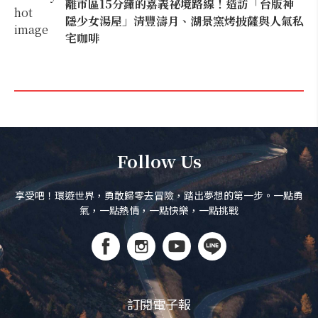
離市區15分鐘的嘉義祕境路線！造訪「台版神
隱少女湯屋」清豐濤月、湖景窯烤披薩與人氣私
宅咖啡
Follow Us
享受吧！環遊世界，勇敢歸零去冒險，踏出夢想的第一步。一點勇
氣，一點熱情，一點快樂，一點挑戰
訂閱電子報