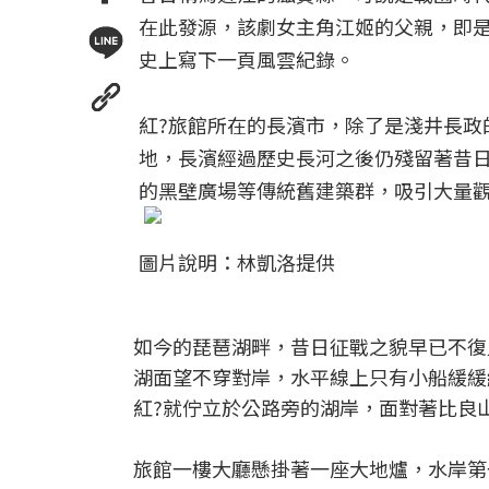
在此發源，該劇女主角江姬的父親，即
史上寫下一頁風雲紀錄。
紅?旅館所在的長濱市，除了是淺井長政
地，長濱經過歷史長河之後仍殘留著昔日
的黑壁廣場等傳統舊建築群，吸引大量
圖片說明：林凱洛提供
如今的琵琶湖畔，昔日征戰之貌早已不復
湖面望不穿對岸，水平線上只有小船緩緩
紅?就佇立於公路旁的湖岸，面對著比良
旅館一樓大廳懸掛著一座大地爐，水岸第