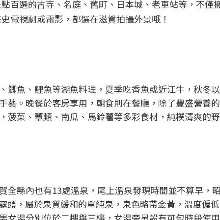
景點百選的古寺、名庭、舊町、日本城、老車站等，不僅
歷史電視劇或電影，都選在滋賀拍攝外景哦！
、鯽魚、鯉魚等湖魚料理，夏季吃香魚或近江牛，秋冬以
手藝。晚餐於客房享用，朝食則在餐廳，除了豐盛營養的
，菠菜、蕈類、南瓜、馬鈴薯等多彩食材，純樸清爽的野
賀全縣內也有13處溫泉，尾上溫泉發現時間並不算早，昭
泉源露頭，屬於泉質緩和的單純泉，泉色略帶金黃，溫度偏
男女湯分別位於二樓與三樓，女湯旁另設有可包時段使用