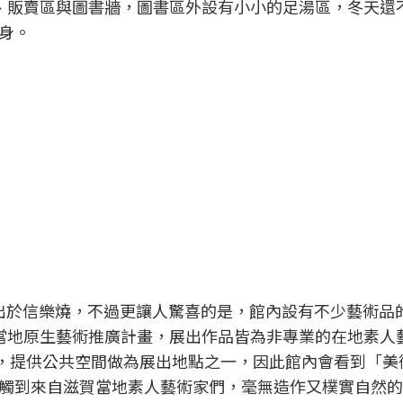
e、販賣區與圖書牆，圖書區外設有小小的足湯區，冬天還
身。
出於信樂燒，不過更讓人驚喜的是，館內設有不少藝術品
higa」的當地原生藝術推廣計畫，展出作品皆為非專業的在地素
計畫，提供公共空間做為展出地點之一，因此館內會看到「美
觸到來自滋賀當地素人藝術家們，毫無造作又樸實自然的