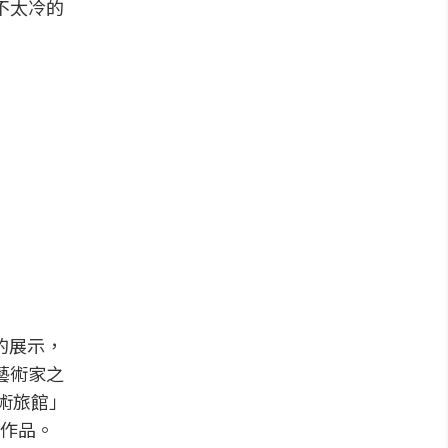
不太冷的
的展示，
人藝術家之
術旅館」
作品。