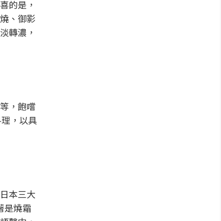
喜的是，
燒、御影
淡轉濃，
等，飽嚐
料理，以具
日本三大
著是燒霜