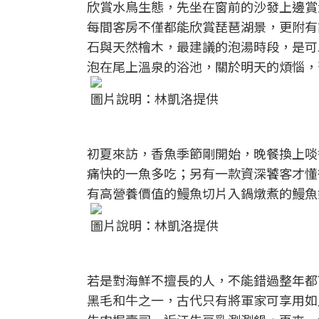
欣賞水鳥生態，先坐在窗前的沙發上邊賞
每間客房不僅都能欣賞琵琶湖景，更附有
石與天然檜木，最建議的泡湯時段，是可
泡在尾上溫泉的浴池，關於明天的煩惱，
圖片說明：林凱洛提供
初夏來訪，香魚季節剛開始，晚餐換上啖
痛快的一魚多吃；另有一款資深饕客才懂得
有高營養價值的鰻魚切片入鍋燉煮的鰻魚
圖片說明：林凱洛提供
若是對海鮮不擅長的人，不能錯過整年都
黑毛和牛之一，古代只有將軍家可享用如