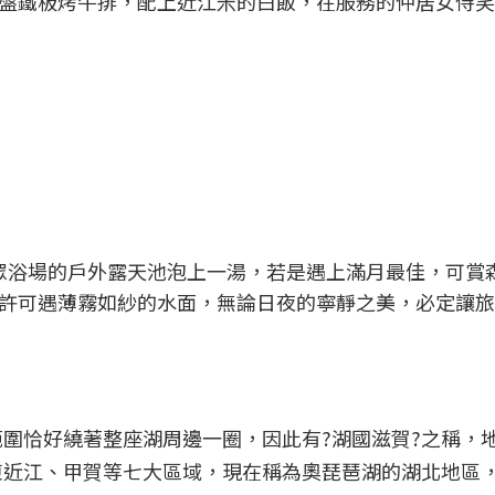
盤鐵板烤牛排，配上近江米的白飯，在服務的仲居女侍笑
眾浴場的戶外露天池泡上一湯，若是遇上滿月最佳，可賞
許可遇薄霧如紗的水面，無論日夜的寧靜之美，必定讓旅
圍恰好繞著整座湖周邊一圈，因此有?湖國滋賀?之稱，
近江、甲賀等七大區域，現在稱為奧琵琶湖的湖北地區，