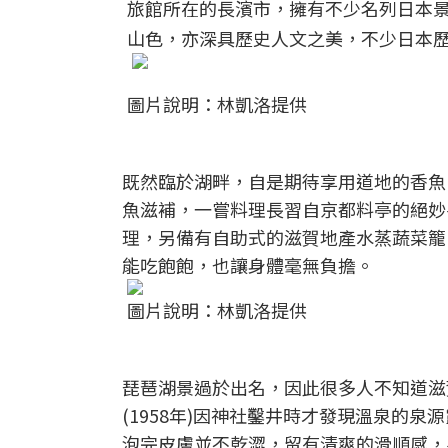
旅館所在的長濱市，擁有不少名列日本
山色，亦深具歷史人文之美，不少日本
圖片說明：林凱洛提供
既然臨於湖畔，自是期待享用道地的香魚
魚滋補，一嘗料理長習自京都料亭的絕妙
理，另備有自助式的滋賀地產水蒸蔬菜籠
能吃飽飽，也讓身體毫無負擔。
圖片說明：林凱洛提供
琵琶湖景過於出名，因此很多人不知道滋
(1958年)因神社鑿井時才發現溫泉的
泡完皮膚並不乾澀，留有清爽的滑順感，