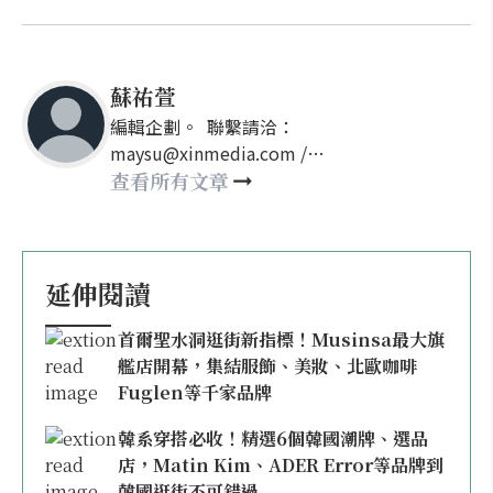
蘇祐萱
編輯企劃。 聯繫請洽：
maysu@xinmedia.com /
may860527@gmail.com
查看所有文章
延伸閱讀
首爾聖水洞逛街新指標！Musinsa最大旗
艦店開幕，集結服飾、美妝、北歐咖啡
Fuglen等千家品牌
韓系穿搭必收！精選6個韓國潮牌、選品
店，Matin Kim、ADER Error等品牌到
韓國逛街不可錯過