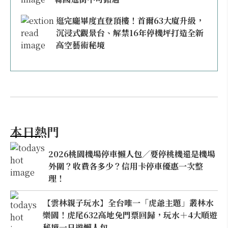
逛完龐畢度直登頂樓！首爾63大廈升級，
沉浸式觀景台、解禁16年停機坪打造全新
高空藝術秘境
本日熱門
2026桃園機場停車懶人包／要停桃機還是機場
外圍？收費各多少？信用卡停車優惠一次整
理！
【雲林親子玩水】全台唯一「虎爺主題」叢林水
樂園！虎尾632高地免門票回歸，玩水＋4大順遊
秘境一日遊懶人包