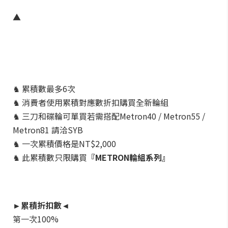
▲
♞ 累積數最多6次
♞ 消費者使用累積對應數折扣購買全新輪組
♞ 三刀和碟輪可單買若需搭配Metron40 / Metron55 /
Metron81 請洽SYB
♞ 一次累積價格是NT$2,000
♞ 此累積數只限購買
『METRON輪組系列』
►累積折扣數◄
第一次100%