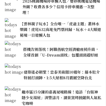
2026桃園機場停車懶人包／要停桃機還是機場
外圍？收費各多少？信用卡停車優惠一次整
理！
【雲林親子玩水】全台唯一「虎爺主題」叢林水
樂園！虎尾632高地免門票回歸，玩水＋4大順遊
秘境一日遊懶人包
搭機告別落枕！阿聯酋航空經濟艙座椅升級，
全球首創「U-Dream頭枕」包覆頭頸超好睡
建築迷必朝聖！忠泰美術館10週年：藤本壯介
特展打頭陣，1:5大屋根8月震撼空降台北
離市區15分鐘的嘉義祕境路線！造訪「台版神
隱少女湯屋」清豐濤月、湖景窯烤披薩與人氣私
宅咖啡