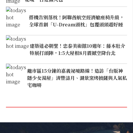
搭機告別落枕！阿聯酋航空經濟艙座椅升級，
全球首創「U-Dream頭枕」包覆頭頸超好睡
建築迷必朝聖！忠泰美術館10週年：藤本壯介
特展打頭陣，1:5大屋根8月震撼空降台北
離市區15分鐘的嘉義祕境路線！造訪「台版神
隱少女湯屋」清豐濤月、湖景窯烤披薩與人氣私
宅咖啡