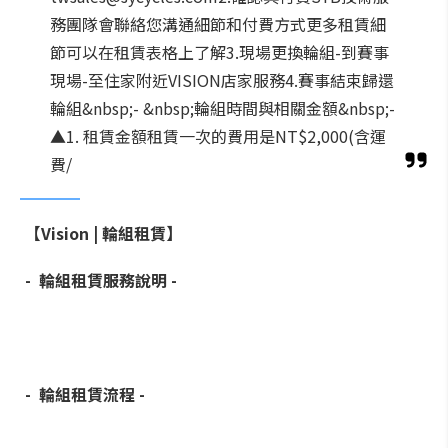
務團隊會聯絡您溝通細節和付費方式更多租賃細
節可以在租賃表格上了解3.現場更換輪組-到賽事
現場-至住家附近VISION店家服務4.賽事結束歸還
輪組&nbsp;- &nbsp;輪組時間與相關金額&nbsp;-
▲1. 租賃金額租賃一次的費用是NT$2,000(含運
費/
【Vision | 輪組租賃】
- 輪組租賃服務說明 -
- 輪組租賃流程
-