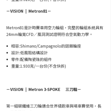
－VISION | Metron81－
Metron81是計時賽車用空力輪組，完整的輪組系統具有
24mm輪寬CFD／風洞測試證明符合空氣動力學。
相容:Shimano/Campagnolo的鋁棘輪座
設計:低風阻結構設計
零件:配備陶瓷珠的組件
重量:1.930克/一台份(不含快拆)
－VISION | Metron 3-SPOKE 三刀輪－
第一組碳纖維三刀輪適合世界級跑車與場車賽使用，長