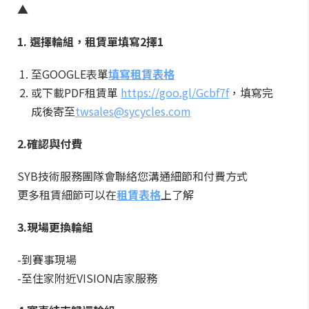
▲
1. 選擇輪組，租賃單填寫2擇1
至GOOGLE表單
填寫租賃表格
或下載PDF租賃單
https://goo.gl/Gcbf7f
，填寫完
成後寄至
twsales@sycycles.com
2.確認與付費
SYB技術服務團隊會聯絡您溝通細節和付費方式
更多租賃細節可以在
租賃表格
上了解
3.現場更換輪組
-到賽事現場
-至住家附近VISION店家服務