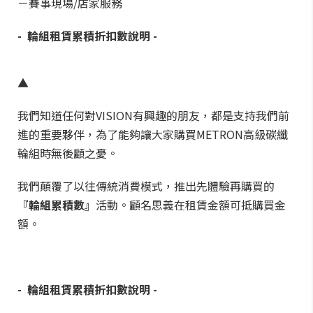
－賽事現場/店家服務
- 輪組租賃累積折扣數說明
-
▲
我們知道任何對VISION有興趣的朋友，都是支持我們前
進的重要夥伴，為了能夠讓大家購買METRON高級碳纖
輪組時無後顧之憂。
我們顛覆了以往傳統消費模式，推出先體驗再購買的
『輪組累積數』
活動。顧名思義在租賃金額可抵購買金
額。
- 輪組租賃累積折扣數說明
-