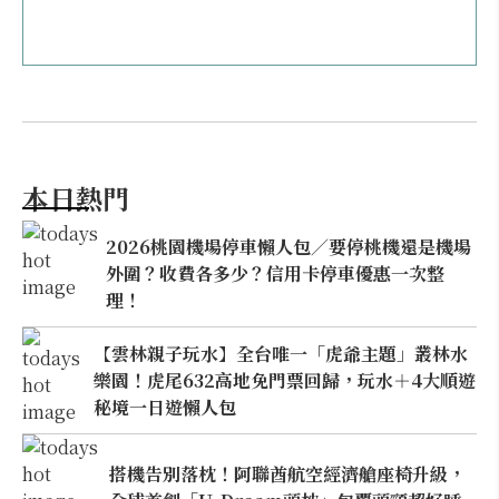
本日熱門
2026桃園機場停車懶人包／要停桃機還是機場
外圍？收費各多少？信用卡停車優惠一次整
理！
【雲林親子玩水】全台唯一「虎爺主題」叢林水
樂園！虎尾632高地免門票回歸，玩水＋4大順遊
秘境一日遊懶人包
搭機告別落枕！阿聯酋航空經濟艙座椅升級，