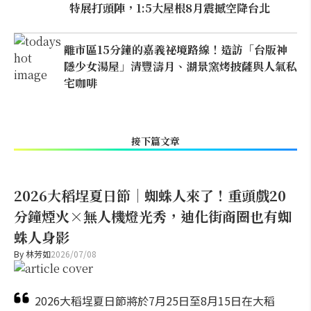
特展打頭陣，1:5大屋根8月震撼空降台北
離市區15分鐘的嘉義祕境路線！造訪「台版神
隱少女湯屋」清豐濤月、湖景窯烤披薩與人氣私
宅咖啡
接下篇文章
2026大稻埕夏日節｜蜘蛛人來了！重頭戲20
分鐘煙火×無人機燈光秀，迪化街商圈也有蜘
蛛人身影
By
林芳如
2026/07/08
2026大稻埕夏日節將於7月25日至8月15日在大稻