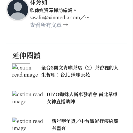
林芳如
欣傳媒資深採訪編輯。
sasalin@xinmedia.com／
happy21917@gmail.com
查看所有文章
延伸閱讀
全台5間文青喫茶店（2）茶香裡的人
生哲理：台北 臻味茶苑
DIZO蜘蛛人新車發表會 南北單車
女神直播助陣
新年辦年貨／中台灣流行傳統應
有盡有