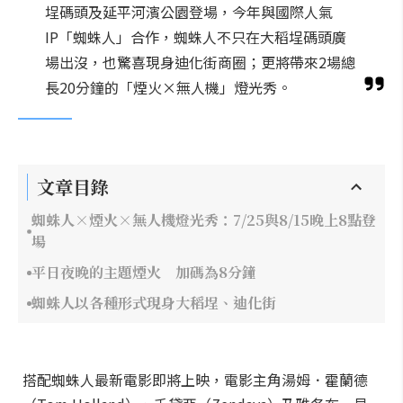
埕碼頭及延平河濱公園登場，今年與國際人氣
IP「蜘蛛人」合作，蜘蛛人不只在大稻埕碼頭廣
場出沒，也驚喜現身迪化街商圈；更將帶來2場總
長20分鐘的「煙火×無人機」燈光秀。
文章目錄
蜘蛛人×煙火×無人機燈光秀：7/25與8/15晚上8點登
場
平日夜晚的主題煙火 加碼為8分鐘
蜘蛛人以各種形式現身大稻埕、迪化街
搭配蜘蛛人最新電影即將上映，電影主角湯姆．霍蘭德