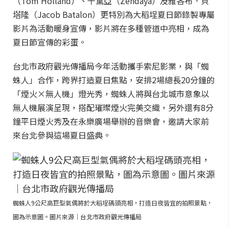
（Tom Holland）、千黛亞（Zendaya）及雅各布．貝
塔隆（Jacob Batalon）更特別為大稻埕夏日節錄製專屬
影片為活動暖身宣傳，影片將在多種管道中亮相，成為
夏日節宣傳的彩蛋。
台北市政府觀光傳播局今年活動攜手索尼影業，與「蜘
蛛人」合作，跨界打造夏日焦點，安排2場總長20分鐘的
「煙火×無人機」燈光秀，蜘蛛人將與台北城市意象以
無人機展演呈現，搭配璀璨煙火完美交織，另外還有8分
鐘平日煙火秀及在永樂廣場舉辦的音樂會，邀請大家前
來台北參與這場夏日盛典。
蜘蛛人9公尺高巨型氣偶將於大稻埕碼頭亮相，打造日夜皆宜的拍照景點，
圖為示意圖。圖片來源｜台北市政府觀光傳播局