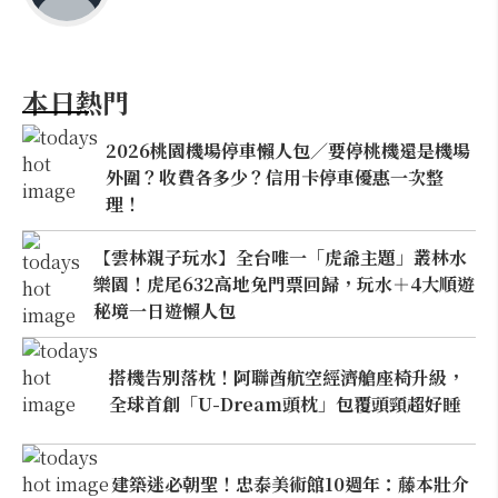
本日熱門
2026桃園機場停車懶人包／要停桃機還是機場
外圍？收費各多少？信用卡停車優惠一次整
理！
【雲林親子玩水】全台唯一「虎爺主題」叢林水
樂園！虎尾632高地免門票回歸，玩水＋4大順遊
秘境一日遊懶人包
搭機告別落枕！阿聯酋航空經濟艙座椅升級，
全球首創「U-Dream頭枕」包覆頭頸超好睡
建築迷必朝聖！忠泰美術館10週年：藤本壯介