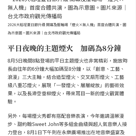
2026大稻埕夏日節升級 開幕及壓軸場「煙火×無人機」首度合體共演，圖
為示意圖。圖片來源｜台北市政府觀光傳播局
平日夜晚的主題煙火 加碼為8分鐘
8月5日晚間8點登場的平日主題煙火也非常精彩，施放時
長由往年的6分鐘大幅加碼至8分鐘，以「創意、工藝、
浪漫」三大主軸，結合造型煙火、交叉扇形煙火、工藝
級八重芯煙火，展現「一發煙火、層層綻放」的藝術效
果，以及長滯空垂柳煙火，帶來耳目一新的煙火觀賞體
驗。
另外，每場煙火秀都有搭配音樂表演，今年邀請溫蒂漫
步、甜約翰Sweet John等多組金曲級與超人氣音樂人接
力登台，8月1日下午則在永樂廣場推出在地音樂盛宴及