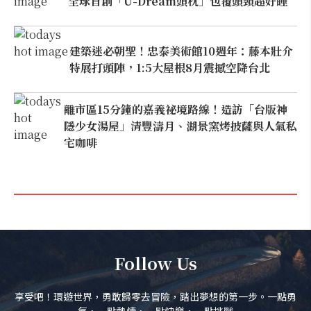
全球首創「U-Dream頭枕」包覆頭頸超好睡
建築迷必朝聖！忠泰美術館10週年：藤本壯介
特展打頭陣，1:5大屋根8月震撼空降台北
離市區15分鐘的嘉義祕境路線！造訪「台版神
隱少女湯屋」清豐濤月、湖景窯烤披薩與人氣私
宅咖啡
Follow Us
享受吧！環遊世界，勇敢歸零去冒險，踏出夢想的第一步。一點勇