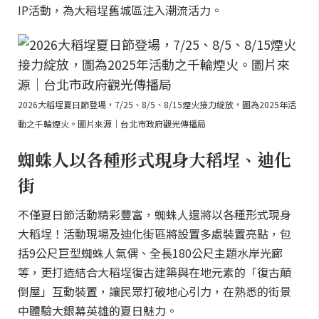
IP活動，為大稻埕舊城區注入潮流活力。
2026大稻埕夏日節登場，7/25、8/5、8/15煙火接力綻放，圖為2025年活
動之千輪煙火。圖片來源｜台北市政府觀光傳播局
蜘蛛人以各種形式現身大稻埕、迪化
街
不僅夏日節活動精彩豐富，蜘蛛人還將以各種形式現身
大稻埕！活動現場及迪化街區將設置多處裝置亮點，包
括9公尺巨型蜘蛛人氣偶、全長180公尺主題水岸光廊
等，更打造結合大稻埕復古建築與在地元素的「復古顛
倒屋」互動裝置，讓民眾打破地心引力，在熟悉的街景
中體驗大銀幕英雄的夏日魅力。