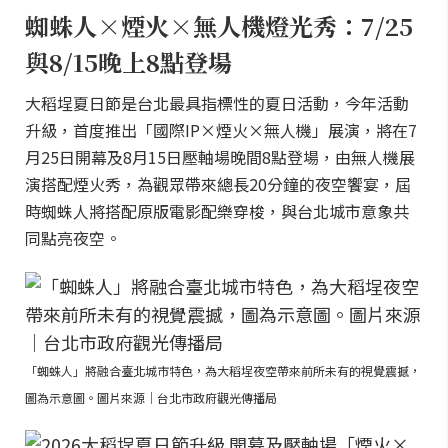
蜘蛛人×煙火×無人機燈光秀：7/25
與8/15晚上8點登場
大稻埕夏日節是台北最具指標性的夏日活動，今年活動
升級，首度推出「國際IP×煙火×無人機」展演，將在7
月25日開幕及8月15日壓軸場晚間8點登場，由無人機展
演搭配煙火秀，為觀眾帶來總長20分鐘的夜空饗宴，屆
時蜘蛛人將搭配原版電影配樂穿梭，與台北城市意象共
同點亮夜空。
「蜘蛛人」將融合臺北城市特色，為大稻埕夜空帶來前所未有的視覺震撼，
圖為示意圖。圖片來源｜台北市政府觀光傳播局