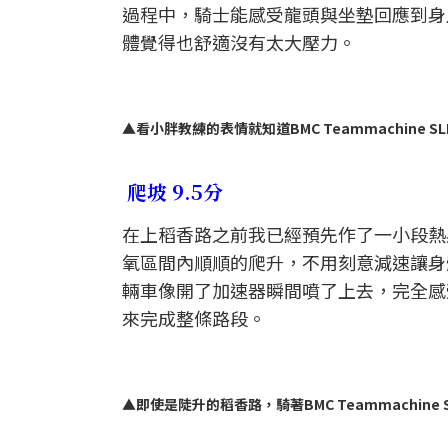
過程中，騎士能感受龍頭與坐墊回應到身
體覺得也舒適沒有太大壓力。
▲看小胖教練的表情就知道BMC Teammachine S
爬坡 9.5分
在上稻香路之前我已經預先作了一小段熱
氧區間內順順的爬升，不用刻意減速讓身
輛車像開了加速器瞬間噴了上去，完全感
來完成整條路段。
▲即使是陡升的稻香路，騎著BMC Teammachine