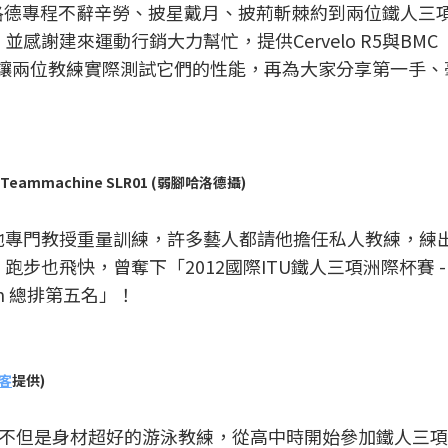
洛德專程不辭辛勞、披星戴月、披荊斬棘約到兩位鐵人三
並感謝建來運動行銷大力幫忙，提供Cervelo R5與BMC
級公路車，讓兩位教練實際測試它們的性能，再為大家分享第一手
eammachine SLR01 (弱腳哈洛德攝)
，他專門教授重量訓練，許多藝人都請他擔任私人教練，練
跑步也飛快，曾奪下「2012國際ITU鐵人三項洲際杯賽 -
Km 總排第五名」！
幫客
提供)
不但是身材超好的游泳教練，從高中時開始參加鐵人三項