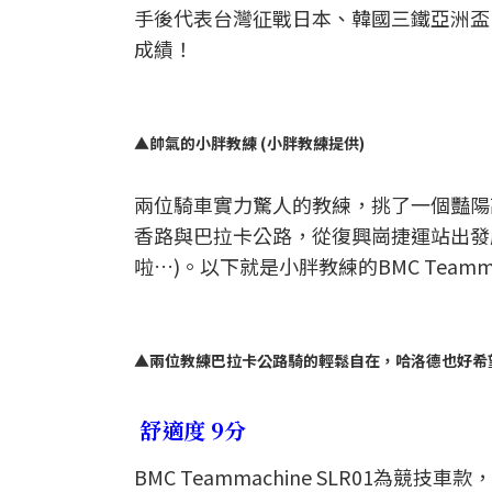
手後代表台灣征戰日本、韓國三鐵亞洲盃，
成績！
▲帥氣的小胖教練 (小胖教練提供)
兩位騎車實力驚人的教練，挑了一個豔陽高照的好天
香路與巴拉卡公路，從復興崗捷運站出發
啦…)。以下就是小胖教練的BMC Teamma
▲兩位教練巴拉卡公路騎的輕鬆自在，哈洛德也好希望
舒適度 9分
BMC Teammachine SLR01