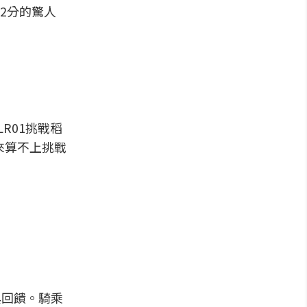
2分的驚人
LR01挑戰稻
來算不上挑戰
出與回饋。騎乘