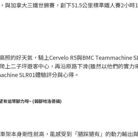
與加拿大三鐵世錦賽，創下51.5公里標準鐵人賽2小時1
氣，騎上Cervelo R5與BMC Teammachine S
爬上二子坪遊客中心，再沿原路下滑(雖然以他們的實力
chine SLR01體驗評分與心得。
有這等腳力呀~ (弱腳哈洛德攝)
為競技車款，車架本身剛性就高，能感受到「隨踩隨有」的動力輸