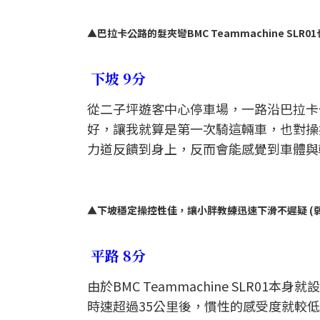
▲巴拉卡公路的髮夾彎BMC Teammachine SLR
下坡 9分
從二子坪遊客中心停車場，一路沿巴拉卡
好，讓我就算是第一次騎這輛車，也對操
力道反饋到身上，反而會能感覺到車體與
▲下坡穩定操控性佳，讓小胖教練迅速下滑不遲疑 (
平路 8分
由於BMC Teammachine SLR
時速超過35公里後，慣性的感受度就較