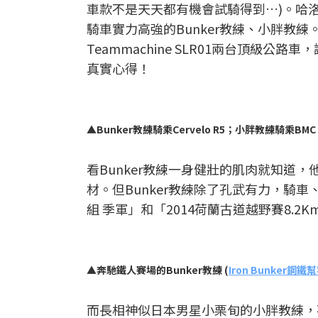
車款不是天天都有機會試騎得到…)。哈
騎車實力高強的Bunker教練、小胖教練。
Teammachine SLR01兩台頂
真實心得！
▲Bunker教練騎乘Cervelo R5；小胖教練騎乘BMC T
看Bunker教練一身健壯的肌肉就知道
材。但Bunker教練除了孔武有力，騎車、
組 季軍」和「2014荷蘭古道越野賽8.2
▲奔馳鐵人賽場的Bunker教練 (
Iron Bunker鋼鐵
而長相神似日本男星小栗旬的小胖教練，