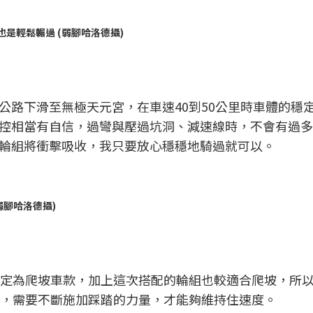
01也是輕鬆輾過 (弱腳哈洛德攝)
公路下滑至無極天元宮，在車速40到50公里時車體的穩
控相當有自信，過彎與壓過坑洞、減速線時，不會有過多
輪組將衝擊吸收，我只要放心穩穩地騎過就可以。
弱腳哈洛德攝)
01本身就設定為爬坡車款，加上這次搭配的輪組也較適合爬坡，
低，需要不斷施加踩踏的力量，才能夠維持住速度。