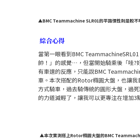
▲BMC Teammachine SLR01的平路慣性則是較
綜合心得
當第一眼看到BMC Teammachine
帥！」的感覺…，但當開始騎乘後「哇?
有車速的反應，只能說BMC Teammac
車。本次搭配的Rotor橢圓大盤，也
方式騎車，過去騎傳統的圓形大盤，過死
的力道減輕了，讓我可以更專注在增加3
▲本次實測搭上Rotor橢圓大盤的BMC Teammachi