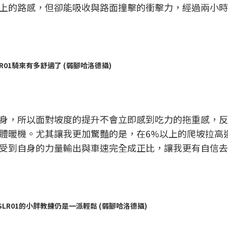
上的路感，但卻能吸收與路面撞擊的衝擊力，經過兩小時
LR01騎來有多舒適了 (弱腳哈洛德攝)
身，所以面對坡度的提升不會立即感到吃力的拖重感，反
體暖機。尤其讓我更加驚豔的是，在6%以上的爬坡拉高
受到自身的力量輸出與車速完全成正比，讓我更有自信去
 SLR01的小胖教練仍是一派輕鬆 (弱腳哈洛德攝)