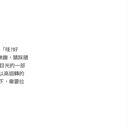
豔「哇?好
樂趣，隨踩隨
引目光的一部
以高迴轉的
下，需要拉