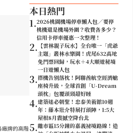
本日熱門
1
.
2026桃園機場停車懶人包／要停
桃機還是機場外圍？收費各多少？
信用卡停車優惠一次整理！
2
.
【雲林親子玩水】全台唯一「虎爺
主題」叢林水樂園！虎尾632高地
免門票回歸，玩水＋4大順遊秘境
一日遊懶人包
3
.
搭機告別落枕！阿聯酋航空經濟艙
座椅升級，全球首創「U-Dream
頭枕」包覆頭頸超好睡
4
.
建築迷必朝聖！忠泰美術館10週
年：藤本壯介特展打頭陣，1:5大
屋根8月震撼空降台北
5
.
離市區15分鐘的嘉義祕境路線！造
各廠牌的高階