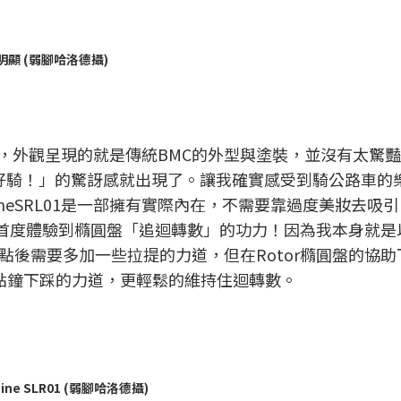
不明顯 (弱腳哈洛德攝)
SRL01，外觀呈現的就是傳統BMC的外型與塗裝，並沒有太驚
好騎！」的驚訝感就出現了。讓我確實感受到騎公路車的
hineSRL01是一部擁有實際內在，不需要靠過度美妝去吸
讓我首度體驗到橢圓盤「追迴轉數」的功力！因為我本身就是
點後需要多加一些拉提的力道，但在Rotor橢圓盤的協助
點鐘下踩的力道，更輕鬆的維持住迴轉數。
ne SLR01 (弱腳哈洛德攝)