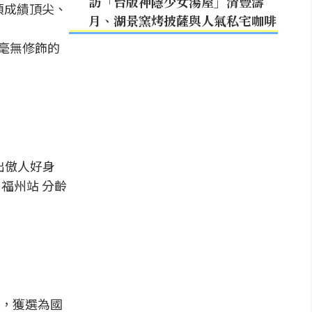
訪「台版神隱少女湯屋」清豐濤
項成績頂尖、
月、湖景窯烤披薩與人氣私宅咖啡
、毫無修飾的
出傲人好身
 福州站 分齡
，獲選為國