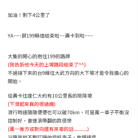
加油！剩下4公里了
YA~~~屏199縣道結束啦~~壽卡到啦~~~
大隻的開心的抱住199的路牌
(我告訴他今天的上坡路段結束了^^)
不過接下來的台9線往大武方向的大下坡才是令我擔心的
開始，
從壽卡往達仁大約有10公里長的險降坡
(下滑起來真的很過癮)
滑行時速隨隨便便也可以破70km，可是萬一車子平衡沒
控制好，會連滾帶翻的跌很慘
(萬一後方或對向還有來車的話...........)
沿路我就不斷叮嚀他控好車子，放慢速度