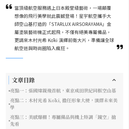
當頂級航空服務遇上日本殿堂級藝術，一場顛覆
想像的飛行美學就此震撼登場！星宇航空攜手大
師空山基打造的「STARLUX AIRSORAYAMA」金
屬塗裝藝術機正式起飛，不僅有絕美專屬備品，
更請來木村光希 Kōki 演繹前衛大片，準備讓全球
航空迷與時尚圈陷入瘋狂。
文章目錄
亮點一：張國煒親飛首航，東京成田世紀同框空山基
亮點二：木村光希 Kōki, 擔任形象大使，演繹未來美
學
亮點三：美感爆棚！專屬備品與機上特調「鏡空」搶
先看