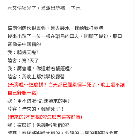
水又快喝光了，進派出所補 一下水
這兩個傢伙很囂張，進去裝水一樣給我打赤膊
後來出現了一位一樣在環島的車友，閒聊了幾句，聽口
音像是中國籍的
我：騎幾天啦?
陸客：第7天了
我：厲害喔！你還載著帳篷喔?
陸客：我晚上都找學校露營
(夭壽喔~~這麼拼！白天都已經累個半死了，晚上還不讓
自己舒服一點)
我：車不錯喔~託運過來的啊?
陸客：借來的，難騎死了！
(借來的?不是租的?怎麼有這等好事)
我：這麼好！免錢喔?哪借的?
陸客：看網路跟蛙大借的，要錢的~~騎的腳痛得要死