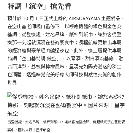
特調「鏡空」搶先看
預計於 10 月 1 日正式上線的 AIRSORAYAMA 主題備品，
在空山基老師親自監修下，以呼應機體的銀色與金色為
基調。從登機證、姓名吊牌、紙杯到紙巾，讓旅客從登
機那一刻起就沉浸在藝術饗宴中；長程航線更推出專屬
的經濟艙與豪華經濟艙過夜包。此外，機上還提供專屬
特調「空山基特調-鏡空」，以琴酒、甜白酒為基底，融
合西洋梨、荔枝與檸檬風味，呈現宛如陽光灑落的淡金
色酒體，透過味覺完美呼應大師科技與感性交織的創作
世界。
從登機證、姓名吊牌、紙杯到紙巾，讓旅客從登機那一刻起就沉浸在藝術饗
宴中。圖片來源｜星宇航空