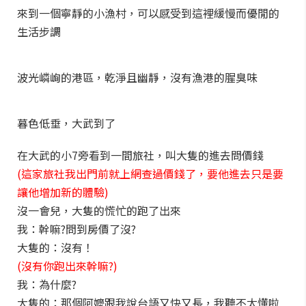
來到一個寧靜的小漁村，可以感受到這裡緩慢而優閒的
生活步調
波光嶙峋的港區，乾淨且幽靜，沒有漁港的腥臭味
暮色低垂，大武到了
在大武的小7旁看到一間旅社，叫大隻的進去問價錢
(這家旅社我出門前就上網查過價錢了，要他進去只是要
讓他增加新的體驗)
沒一會兒，大隻的慌忙的跑了出來
我：幹嘛?問到房價了沒?
大隻的：沒有！
(沒有你跑出來幹嘛?)
我：為什麼?
大隻的：那個阿嬤跟我說台語又快又長，我聽不太懂啦