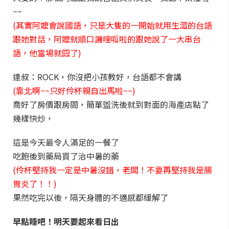
~~
(其實阿嬤會說國語，只是大隻的一開始就用生澀的台語
跟她對話，阿嬤就順口譏哩呱啦的跟她說了一大串台
語，他當場就囧了)
達叔：ROCK，你沒把小孩教好，台語都不會講
(靠北啊~~只好伶杯親自出馬啦~~)
喬好了房價跟房間，簡單盥洗後就到對面的海產店點了
幾樣快炒，
這是今天最令人滿足的一餐了
吃飽後到藥局買了治中暑的藥
(伶杯堅持我一定是中暑沒錯，老闆！不要再堅持我是腸
胃炎了！！)
果然吃完以後，隔天身體的不適感都緩解了
早點睡吧！明天要起來看日出