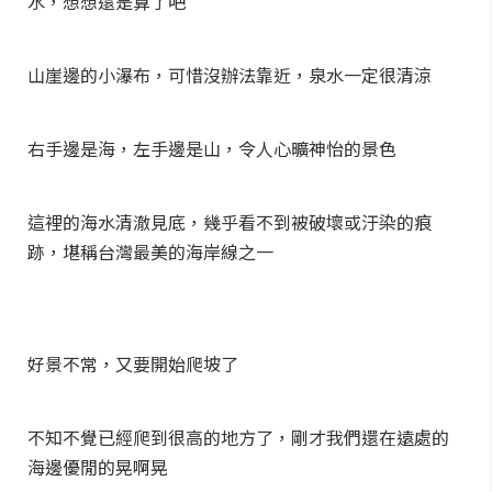
水，想想還是算了吧
山崖邊的小瀑布，可惜沒辦法靠近，泉水一定很清涼
右手邊是海，左手邊是山，令人心曠神怡的景色
這裡的海水清澈見底，幾乎看不到被破壞或汙染的痕
跡，堪稱台灣最美的海岸線之一
好景不常，又要開始爬坡了
不知不覺已經爬到很高的地方了，剛才我們還在遠處的
海邊優閒的晃啊晃