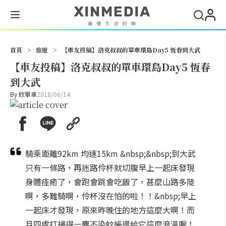
搜尋
首頁
>
旅遊
>
【車友投稿】洛克叔叔的單車環島Day5 恆春到大武
【車友投稿】洛克叔叔的單車環島Day5 恆春
到大武
By
欣單車
2018/06/14
騎乘距離92km 均速15km &nbsp;&nbsp;到大武
只有一條路，再迷路伶杯就切腹早上一起床發現
身體痊癒了，會跑會跳會吃飯了，甚麼山路多陡
啊，多難騎啊，伶杯沒在怕的啦！！&nbsp;早上
一起床才發現，原來昨晚住的地方這麼大啊！而
且四處打掃得一塵不染蚊帳還給它這麼浪漫喔！