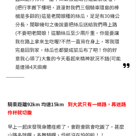
(把行李搬下樓吧，浪漫對我們三個騎車環島的棒
槌是多餘的)這是老闆娘種的絲瓜，足足有30幾公
分長，閒聊幾句之後說要把絲瓜送給我們帶上路
(不要吧老闆娘！這顆絲瓜至少兩斤重，你是要讓
我在路上拿來生吃喔?不然一直背在身上，等我環
完島回到家，絲瓜也都變成菜瓜布了吧！你的好
意我心領了)大隻的今天看起來精神狀況不錯(可能
是連操4天麻痺
騎乘距離92km 均速15km
到大武只有一條路，再迷路
伶杯就切腹
早上一起床發現身體痊癒了，會跑會跳會吃飯了，甚麼
山路多陡啊，多難騎啊，伶杯沒在怕的啦！！