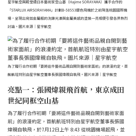
星宇航空與殿堂級日本藝術家空山基（Hajime SORAYAMA）攜手合作的
「STARLUX AIRSORAYAMA」計劃B-58553銀色飛機於之前降落桃園國際機
場，呈現出宛如金屬般的洗鍊光澤與金屬美感的塗裝一亮相便引發各界熱烈
討論。圖片來源｜星宇航空
為了履行合作初期「要將這件藝術品親自開到藝術家面前」的浪漫約定，首
航航班特別由星宇航空董事長張國煒親自執飛。圖片來源｜星宇航空
亮點一：張國煒親飛首航，東京成田
世紀同框空山基
為了履行合作初期「要將這件藝術品親自開到藝術家面
前」的浪漫約定，首航航班特別由星宇航空董事長張國
煒親自執飛，於7月12日上午 8:43 從桃園機場起飛，並