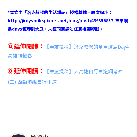
*本文由「洛克叔叔的生活雜記」授權轉載，原文網址：
http://jimysmile.pixnet.net/blog/post/459358837-單車環
島day5恆春到大武
，未經同意請勿任意複製轉載。
Ⓞ延伸閱讀：
【車友投稿】洛克叔叔的單車環島Day4
高雄到恆春
Ⓞ延伸閱讀：
【車友投稿】大高雄自行車道網考察
(二) 西臨港線自行車道