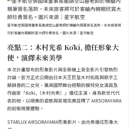
星宇航空張國煒董事長邀請空山基老師於機艙內親筆簽名落款，未來旅客將
可於客艙內親眼欣賞大師珍貴簽名。圖片來源｜星宇航空
亮點二：木村光希 Kōki, 擔任形象大
使，演繹未來美學
本次計畫發布的形象影片與全新機上安全影片引發熱烈
討論。官方正式公開由日本天王巨星木村拓哉與歌手工
藤靜香的二女兒、兼具國際舞台經驗的模特兒女演員及
作曲家「Kōki,（木村光希）」擔任主演，身為新世代代
表的她，以絕美的姿態與氣場完美詮釋了 AIRSORAYAMA
的前衛視覺體驗。
STARLUX AIRSORAYAMA形象影片，由光希擔任形象大