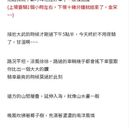
(上坡要騎1個小時左右，下坡十幾分鐘就結束了，金宋
~~)
接近大武的時候才剛過下午5點半，今天終於不用夜騎
了，甘溫啊~~~
路況平坦，涼風徐徐，路過的車輛幾乎都會搖下車窗跟
你比出一個大大的
讚
騎車最爽的時候莫過於此刻
遠方的山巒層疊，延伸入海，就像山水畫一般
晚風吹拂著椰子樹，充滿著濃濃的南洋風情