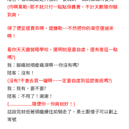
(伶啊罵勒~那不就只付一點點保養費，不計天數隨你騎
到爽，
得了便宜還賣乖啊，還嫌勒~~不然把你的車空運過來
啊！
看你天天露營睡學校，擺明就是要自虐，還有差這一點
嗎?)
我：腳痛就噴痠痛液啊~~你沒有嗎?
陸客：沒有！
(沒有?不會去買一罐啊~~一定要自虐到這麼徹底嗎?)
我：我有，要不要?
陸客：不用了！謝謝！
(....................隨便你，你爽就好！)
話說完就低著頭繼續往前騎走了，勇士跟傻子可以劃上
等號