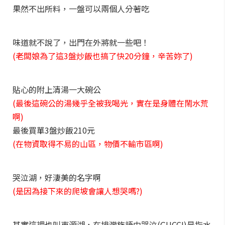
果然不出所料，一盤可以兩個人分著吃
味道就不說了，出門在外將就一些吧！
(老闆娘為了這3盤炒飯也搞了快20分鐘，辛苦妳了)
貼心的附上清湯一大碗公
(最後這碗公的湯幾乎全被我喝光，實在是身體在鬧水荒
啊)
最後買單3盤炒飯210元
(在物資取得不易的山區，物價不輸市區啊)
哭泣湖，好淒美的名字啊
(是因為接下來的爬坡會讓人想哭嗎?)
其實這裡也叫東源湖，在排灣族語中哭泣(GUCCI)是指水