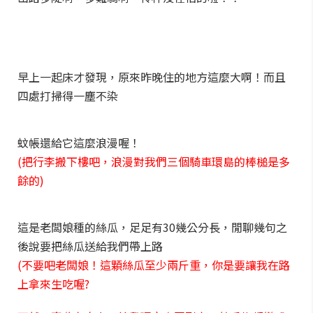
早上一起床才發現，原來昨晚住的地方這麼大啊！而且
四處打掃得一塵不染
蚊帳還給它這麼浪漫喔！
(把行李搬下樓吧，浪漫對我們三個騎車環島的棒槌是多
餘的)
這是老闆娘種的絲瓜，足足有30幾公分長，閒聊幾句之
後說要把絲瓜送給我們帶上路
(不要吧老闆娘！這顆絲瓜至少兩斤重，你是要讓我在路
上拿來生吃喔?