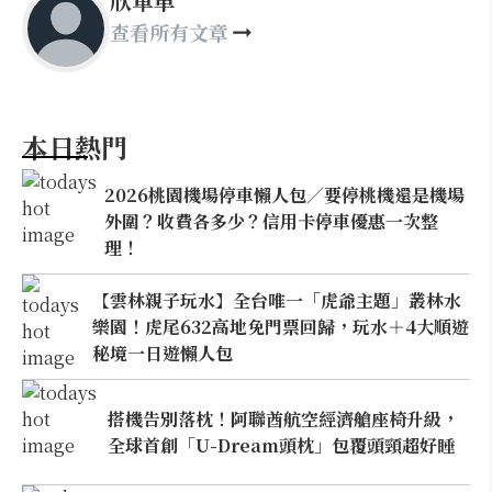
欣單車
查看所有文章
本日熱門
2026桃園機場停車懶人包／要停桃機還是機場
外圍？收費各多少？信用卡停車優惠一次整
理！
【雲林親子玩水】全台唯一「虎爺主題」叢林水
樂園！虎尾632高地免門票回歸，玩水＋4大順遊
秘境一日遊懶人包
搭機告別落枕！阿聯酋航空經濟艙座椅升級，
全球首創「U-Dream頭枕」包覆頭頸超好睡