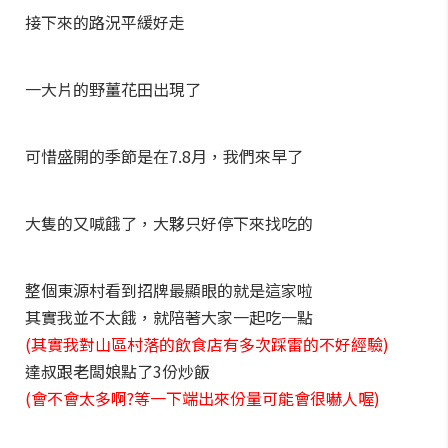
接下來的路況平緩好走
一大片的野薑花田出現了
可惜盛開的季節是在7.8月，我們來早了
大隻的又喊餓了，大夥只好停下來找吃的
整個東源村看到招牌最顯眼的就是這家啦
其實我並不太餓，就陪著大家一起吃一點
(其實我對山區村落的飲食店有多次踩雷的不好經驗)
達叔跟老闆娘點了3份炒飯
(會不會太多啊?等一下端出來份量可能會很嚇人喔)