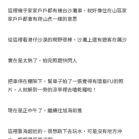
這裡幾乎家家戶戶都有幾台沙灘車，就好像住在山區家
家戶戶都會有爬山虎一樣的意思
從這裡看港仔沙漠的視野很棒，沙灘上還有遊客在飆沙
實在是太熱了，拍完照趕快閃人
把車停在棚架下，幫車子拍了一張覺得有環島FU的照
片，人就躲到一旁的涼亭裡去嗑乾糧啦！
現在是正中午了，繼續往旭海前進
這裡靠海超近的，很想跳下去玩水，可是沒有地方沖