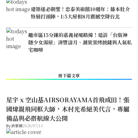
建築迷必朝聖！忠泰美術館10週年：藤本壯介
特展打頭陣，1:5大屋根8月震撼空降台北
離市區15分鐘的嘉義祕境路線！造訪「台版神
隱少女湯屋」清豐濤月、湖景窯烤披薩與人氣私
宅咖啡
接下篇文章
星宇 x 空山基AIRSORAYAMA首飛成田！張
國煒親飛同框大師，木村光希絕美代言，專屬
備品與必搭航線大公開
By
許家禎
2026/07/13