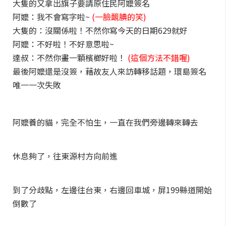
大隻的又拿出旗子要請原住民阿嬤簽名
阿嬤：我不會寫字啦~
(一臉靦腆的笑)
大隻的：沒關係啦！不然你寫今天的日期629就好
阿嬤：不好啦！不好意思啦~
達叔：不然你畫一顆檳榔好啦！
(這個方法不錯喔)
最後阿嬤還是沒簽，藉故友人來訪轉移話題，環島簽名
唯一一次失敗
阿嬤養的貓，完全不怕生，一直在我們旁邊轉來轉去
休息夠了，往東源村方向前進
到了分歧點，左邊往台東，右邊回車城，屏199縣道開始
倒數了