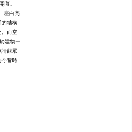
式開幕。
一座白亮
間的結構
次。而空
身於建物一
邀請觀眾
的今昔時