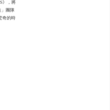
S》，將
造」團隊
驚奇的時