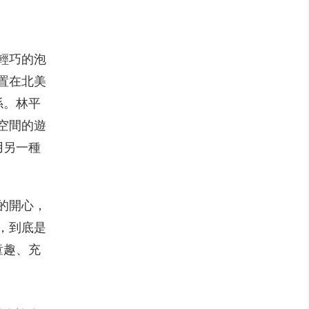
輕巧的泡
置在北美
係。林平
空間的遊
用另一種
常的開心，
，到底是
童趣、充