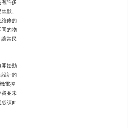
是有許多
很幽默、
在維修的
不同的物
，讓常民
但開始動
動設計的
（機電控
評審並未
們必須面