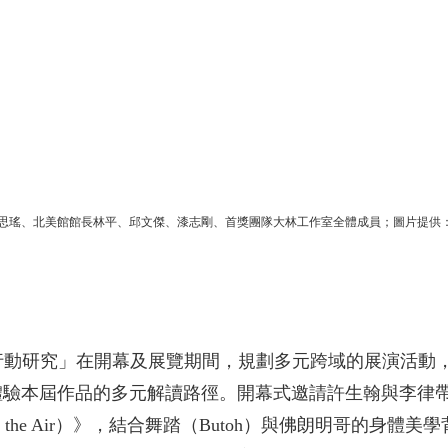
吳思瑤、北美館館長林平、邱文傑、漆志剛、首獎團隊大林工作室全體成員；圖片提供
所的行動研究」在開幕及展覽期間，規劃多元跨域的展演活動
體驗本屆作品的多元解讀路徑。開幕式邀請許生翰與李律
 in the Air）》，結合舞踏（Butoh）與佛朗明哥的身體美