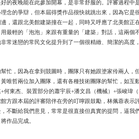
美好的夜晚能在此參加開幕，是非常舒服的。評審過程中
心理念的爭辯，但本屆得獎作品很快就跳出來，因為它是
側邊，還跟北美館建築撞在一起，同時又呼應了北美館正
，用最輕的「泡泡」來跟有重量的「建築」對話，這兩個
他非常迷戀的常民文化提升到了一個很精緻、簡潔的高度
的幫忙，因為在拿到競圖時，團隊只有她跟塗家伶兩人，
、黃唯哲兩位加入團隊，還有各種技術團隊的幫忙，如互
+何東杰、裝置部分的蕭宇辰+潘文昌（機械）+張峻瑋
館館方跟本屆的評審陪伴在旁的叮嚀跟鼓勵，林佩蓉表示
邊，不斷給我們意見，常常是很直接但真實的提問，逼我
，將作品完成。