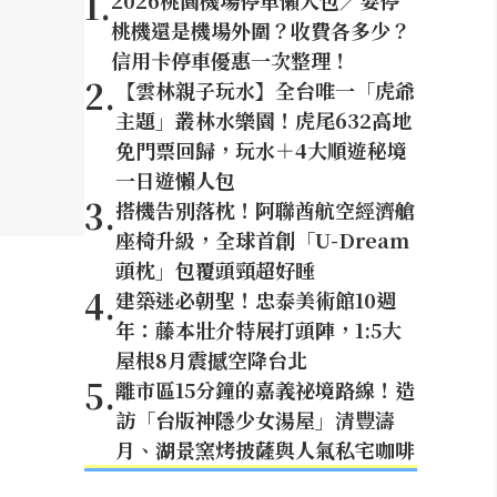
1
.
2026桃園機場停車懶人包／要停
桃機還是機場外圍？收費各多少？
信用卡停車優惠一次整理！
2
.
【雲林親子玩水】全台唯一「虎爺
主題」叢林水樂園！虎尾632高地
免門票回歸，玩水＋4大順遊秘境
一日遊懶人包
3
.
搭機告別落枕！阿聯酋航空經濟艙
座椅升級，全球首創「U-Dream
頭枕」包覆頭頸超好睡
4
.
建築迷必朝聖！忠泰美術館10週
年：藤本壯介特展打頭陣，1:5大
屋根8月震撼空降台北
5
.
離市區15分鐘的嘉義祕境路線！造
訪「台版神隱少女湯屋」清豐濤
月、湖景窯烤披薩與人氣私宅咖啡