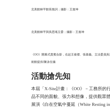
北美館林平館長致詞；攝影：王進坤
北美館林平與吳思瑤立委；攝影：王進坤
《OO》開幕式貴賓合影，右起王俊傑、張基義、立法委員
術館提供/陳泳任攝
活動搶先知
本屆「X-Site計畫：《OO》－工務
品不同的面貌、張力和想像，提供觀眾
展演《白在空氣中蔓延（White Resting