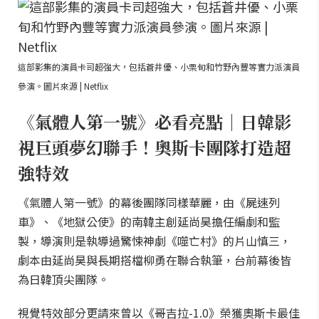
這部影集的演員卡司超強大，包括蒼井優、小栗旬和竹野內豐等實力派演員
參演。圖片來源 | Netflix
《氣體人第一號》必看亮點｜日韓影
視巨頭夢幻聯手！奧斯卡團隊打造超
強特效
《氣體人第一號》的幕後團隊同樣華麗，由《屍速列
車》、《地獄公使》的南韓主創延尚昊擔任編劇和監
製，導演則是執導過驚悚神劇《噬亡村》的片山慎三，
劇本由延尚昊與長期搭檔柳勇在聯合執筆，台前幕後皆
為日韓頂尖團隊。
視覺特效部分更請來曾以《哥吉拉-1.0》榮獲奧斯卡最佳