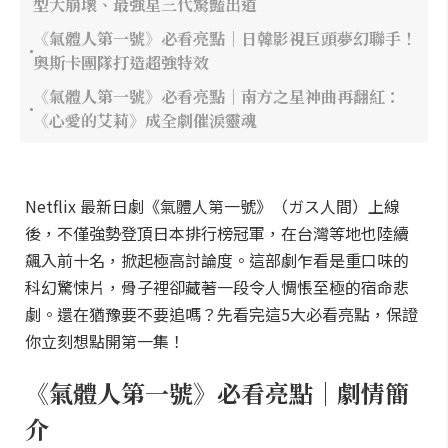
型大崩壞、最強星三代驚豔出道
《氣體人第一號》必看亮點｜日韓影視巨頭夢幻聯手！
奧斯卡團隊打造超強特效
《氣體人第一號》必看亮點｜南方之星神曲再翻紅：
《心愛的艾莉》成全劇催淚靈魂
Netflix 最新日劇《氣體人第一號》（ガス人間）上線
後，不僅強勢登頂日本排行榜冠軍，在台灣等地也陸續
飆入前十名，掀起極高討論度。這部劇乍看是重口味的
科幻驚悚片，骨子裡卻藏著一段令人惆悵至極的宿命悲
劇。還在猶豫要不要追嗎？先看完這5大必看亮點，保證
你立刻想點開第一集！
《氣體人第一號》必看亮點｜劇情簡
介