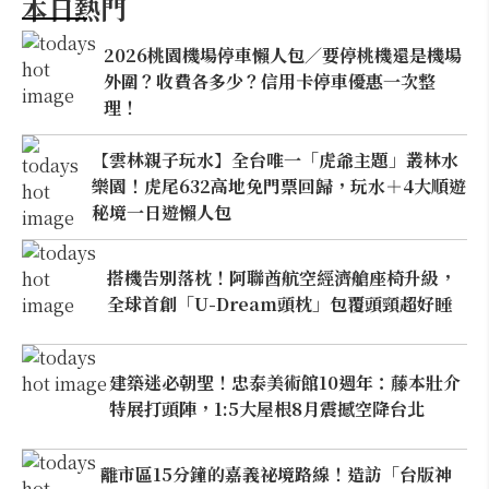
本日熱門
2026桃園機場停車懶人包／要停桃機還是機場
外圍？收費各多少？信用卡停車優惠一次整
理！
【雲林親子玩水】全台唯一「虎爺主題」叢林水
樂園！虎尾632高地免門票回歸，玩水＋4大順遊
秘境一日遊懶人包
搭機告別落枕！阿聯酋航空經濟艙座椅升級，
全球首創「U-Dream頭枕」包覆頭頸超好睡
建築迷必朝聖！忠泰美術館10週年：藤本壯介
特展打頭陣，1:5大屋根8月震撼空降台北
離市區15分鐘的嘉義祕境路線！造訪「台版神