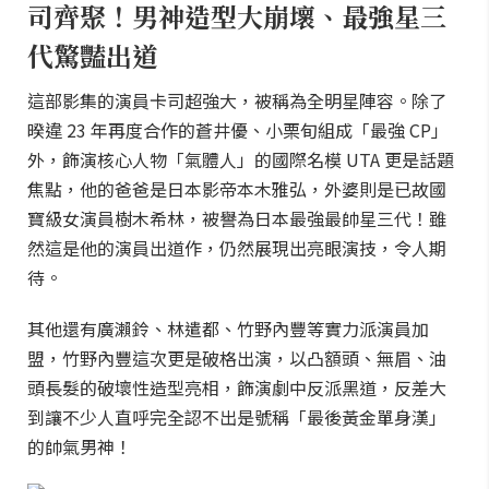
司齊聚！男神造型大崩壞、最強星三
代驚豔出道
這部影集的演員卡司超強大，被稱為全明星陣容。除了
暌違 23 年再度合作的蒼井優、小栗旬組成「最強 CP」
外，飾演核心人物「氣體人」的國際名模 UTA 更是話題
焦點，他的爸爸是日本影帝本木雅弘，外婆則是已故國
寶級女演員樹木希林，被譽為日本最強最帥星三代！雖
然這是他的演員出道作，仍然展現出亮眼演技，令人期
待。
其他還有廣瀨鈴、林遣都、竹野內豐等實力派演員加
盟，竹野內豐這次更是破格出演，以凸額頭、無眉、油
頭長髮的破壞性造型亮相，飾演劇中反派黑道，反差大
到讓不少人直呼完全認不出是號稱「最後黃金單身漢」
的帥氣男神！