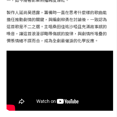
一，如今隨著影集熱播再度爆紅。
製作人延尚昊透露，籌備時一直在思考什麼樣的歌曲能
擔任推動劇情的關鍵，與編劇柳勇在討論後，一致認為
這首歌是不二之選。主唱桑田佳祐沙啞且充滿故事感的
嗓音，讓這首浪漫卻略帶傷感的旋律，與劇情所堆疊的
惆悵情緒不謀而合，成為全劇最催淚的化學反應。