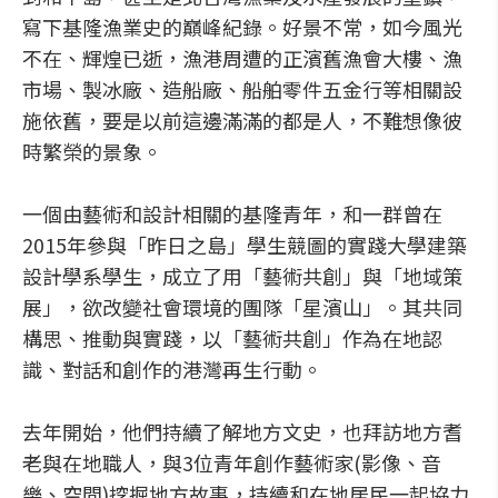
寫下基隆漁業史的巔峰紀錄。好景不常，如今風光
不在、輝煌已逝，漁港周遭的正濱舊漁會大樓、漁
市場、製冰廠、造船廠、船舶零件五金行等相關設
施依舊，要是以前這邊滿滿的都是人，不難想像彼
時繁榮的景象。
一個由藝術和設計相關的基隆青年，和一群曾在
2015年參與「昨日之島」學生競圖的實踐大學建築
設計學系學生，成立了用「藝術共創」與「地域策
展」，欲改變社會環境的團隊「星濱山」。其共同
構思、推動與實踐，以「藝術共創」作為在地認
識、對話和創作的港灣再生行動。
去年開始，他們持續了解地方文史，也拜訪地方耆
老與在地職人，與3位青年創作藝術家(影像、音
樂、空間)挖掘地方故事，持續和在地居民一起協力