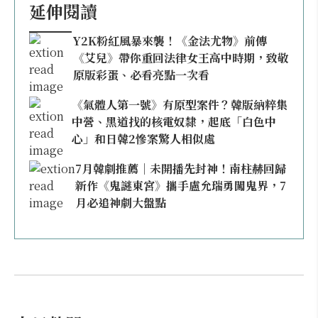
延伸閱讀
Y2K粉紅風暴來襲！《金法尤物》前傳
《艾兒》帶你重回法律女王高中時期，致敬
原版彩蛋、必看亮點一次看
《氣體人第一號》有原型案件？韓版納粹集
中營、黑道找的核電奴隸，起底「白色中
心」和日韓2慘案驚人相似處
7月韓劇推薦｜未開播先封神！南柱赫回歸
新作《鬼謎東宮》攜手盧允瑞勇闖鬼界，7
月必追神劇大盤點