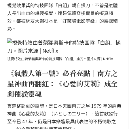
視覺效果獎的特技團隊「白組」親自操刀。不管是氣體
人長出血肉的爆裂視覺，還是氣體穿梭實景的擬真特
效，都被網友大讚根本是「好萊塢電影等級」的震撼精
彩。
視覺特效由曾榮獲奧斯卡的特技團隊「白組」操刀。圖片來源 | Netflix
《氣體人第一號》必看亮點｜南方之
星神曲再翻紅：《心愛的艾莉》成全
劇催淚靈魂
貫穿整部劇的靈魂，是日本天團南方之星 1979 年的經典
神曲《心愛的艾莉》（いとしのエリー）。這首歌發行
至今已 47 年，仍是日本樂壇最具代表性的不朽情歌之