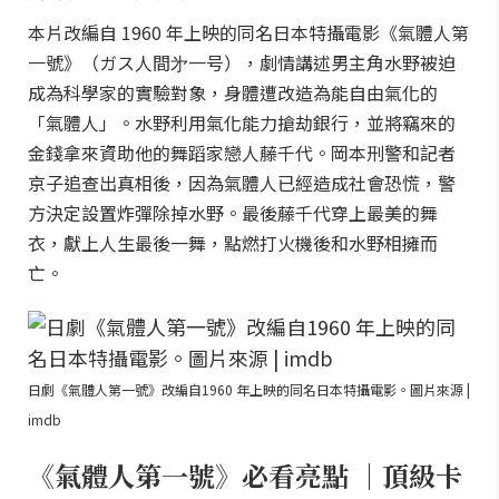
本片改編自 1960 年上映的同名日本特攝電影《氣體人第
一號》（ガス人間㐧一号），劇情講述男主角水野被迫
成為科學家的實驗對象，身體遭改造為能自由氣化的
「氣體人」。水野利用氣化能力搶劫銀行，並將竊來的
金錢拿來資助他的舞蹈家戀人藤千代。岡本刑警和記者
京子追查出真相後，因為氣體人已經造成社會恐慌，警
方決定設置炸彈除掉水野。最後藤千代穿上最美的舞
衣，獻上人生最後一舞，點燃打火機後和水野相擁而
亡。
日劇《氣體人第一號》改編自1960 年上映的同名日本特攝電影。圖片來源 |
imdb
《氣體人第一號》必看亮點 ｜頂級卡