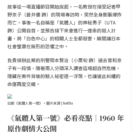
故事從一場直播節目開始說起，一名教授在接受記者甲
野京子（蒼井優 飾）的現場專訪時，突然全身膨脹爆炸
而亡。事後一名自稱是「氣體人」的神秘男子（UTA
飾）公開自首，並預告接下來會進行一連串的殺人計
畫，將「白色中心」的相關人士全都殺害，瞬間讓日本
社會壟罩在無形的恐懼之中。
負責偵辦此案的刑警岡本賢治（小栗旬 飾）過去曾和京
子有一段情，隨著兩人分頭深入調查這場超自然危機，
隱藏在案件背後的駭人祕密逐一浮現，也讓彼此糾纏的
命運再度交織。
日劇《氣體人第一號》。圖片來源 | Netflix
《氣體人第一號》必看亮點｜1960 年
原作劇情大公開