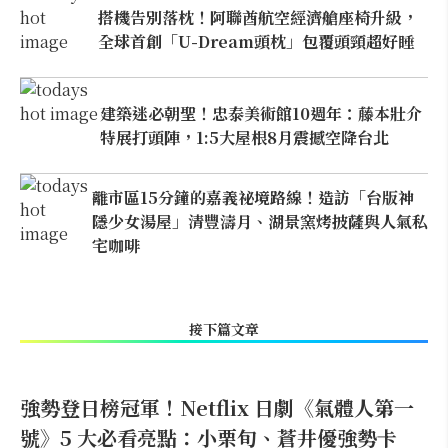
搭機告別落枕！阿聯酋航空經濟艙座椅升級，
全球首創「U-Dream頭枕」包覆頭頸超好睡
建築迷必朝聖！忠泰美術館10週年：藤本壯介
特展打頭陣，1:5大屋根8月震撼空降台北
離市區15分鐘的嘉義祕境路線！造訪「台版神
隱少女湯屋」清豐濤月、湖景窯烤披薩與人氣私
宅咖啡
接下篇文章
強勢登日榜冠軍！Netflix 日劇《氣體人第一
號》5 大必看亮點：小栗旬、蒼井優強勢卡