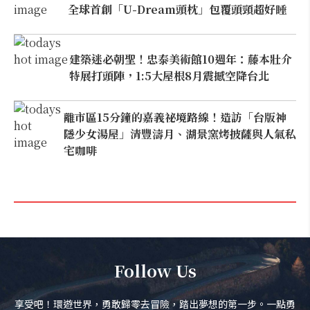
全球首創「U-Dream頭枕」包覆頭頸超好睡
建築迷必朝聖！忠泰美術館10週年：藤本壯介
特展打頭陣，1:5大屋根8月震撼空降台北
離市區15分鐘的嘉義祕境路線！造訪「台版神
隱少女湯屋」清豐濤月、湖景窯烤披薩與人氣私
宅咖啡
Follow Us
享受吧！環遊世界，勇敢歸零去冒險，踏出夢想的第一步。一點勇