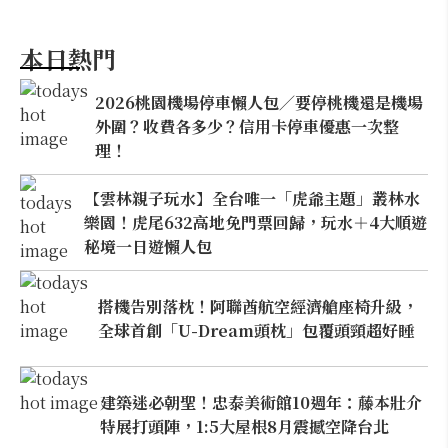
本日熱門
2026桃園機場停車懶人包／要停桃機還是機場
外圍？收費各多少？信用卡停車優惠一次整
理！
【雲林親子玩水】全台唯一「虎爺主題」叢林水
樂園！虎尾632高地免門票回歸，玩水＋4大順遊
秘境一日遊懶人包
搭機告別落枕！阿聯酋航空經濟艙座椅升級，
全球首創「U-Dream頭枕」包覆頭頸超好睡
建築迷必朝聖！忠泰美術館10週年：藤本壯介
特展打頭陣，1:5大屋根8月震撼空降台北