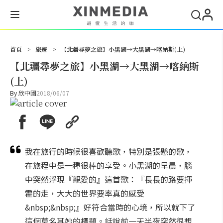
搜尋
首頁
>
旅遊
>
【北疆尋夢之旅】小黑湖→大黑湖→喀納斯(上)
【北疆尋夢之旅】小黑湖→大黑湖→喀納斯
(上)
By
欣中國
2018/06/07
我在旅行的時候很喜歡聽歌，特別是張懸的歌，
在旅程中是一種很棒的享受。小黑湖的早晨，腦
中突然浮現『親愛的』這首歌：『長長的路要揮
霍的走，大大的世界要率真的感受
&nbsp;&nbsp;』好符合當時的心境，所以就下了
這個莫名其妙的標題。話說前一天半夜突然很想