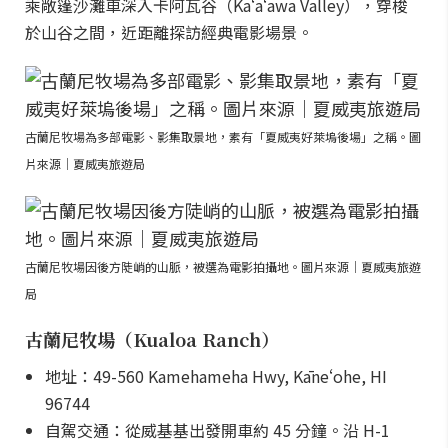
乘敞篷沙灘車深入卡阿瓦谷（Kaʻaʻawa Valley），穿梭
於山谷之間，近距離探訪經典電影場景。
古蘭尼牧場為多部電影、影集取景地，素有「夏威夷好萊塢後場」之稱。圖
片來源｜夏威夷旅遊局
古蘭尼牧場因後方陡峭的山脈，被選為電影拍攝地。圖片來源｜夏威夷旅遊
局
古蘭尼牧場（Kualoa Ranch）
地址：49-560 Kamehameha Hwy, Kāneʻohe, HI
96744
自駕交通：從威基基出發開車約 45 分鐘。沿 H-1