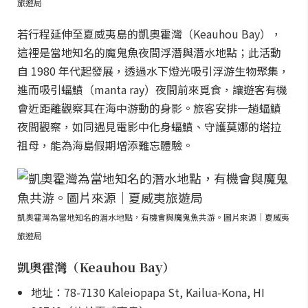
旅遊局
若行程延伸至夏威夷島的凱奧霍灣（Keauhou Bay），
這裡是當地知名的魔鬼魚夜間浮潛與潛水地點；此活動
自 1980 年代起發展，透過水下燈光吸引浮游生物聚集，
進而吸引蝠鱝（manta ray）夜間前來覓食，讓遊客有機
會近距離觀察其在海中游動的身影。旅客安排一趟蝠鱝
夜間觀察，如同遇見電影中化身蝠鱝、守護莫娜的塔拉
祖母，能為海島假期增添難忘體驗。
凱奧霍灣為當地知名的潛水地點，有機會與魔鬼魚共游。圖片來源｜夏威夷
旅遊局
凱奧霍灣（Keauhou Bay）
地址：78-7130 Kaleiopapa St, Kailua-Kona, HI