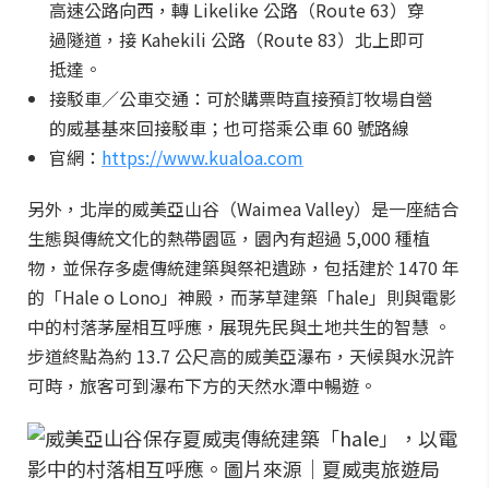
高速公路向西，轉 Likelike 公路（Route 63）穿
過隧道，接 Kahekili 公路（Route 83）北上即可
抵達。
接駁車／公車交通：可於購票時直接預訂牧場自營
的威基基來回接駁車；也可搭乘公車 60 號路線
官網：
https://www.kualoa.com
另外，北岸的威美亞山谷（Waimea Valley）是一座結合
生態與傳統文化的熱帶園區，園內有超過 5,000 種植
物，並保存多處傳統建築與祭祀遺跡，包括建於 1470 年
的「Hale o Lono」神殿，而茅草建築「hale」則與電影
中的村落茅屋相互呼應，展現先民與土地共生的智慧 。
步道終點為約 13.7 公尺高的威美亞瀑布，天候與水況許
可時，旅客可到瀑布下方的天然水潭中暢遊。