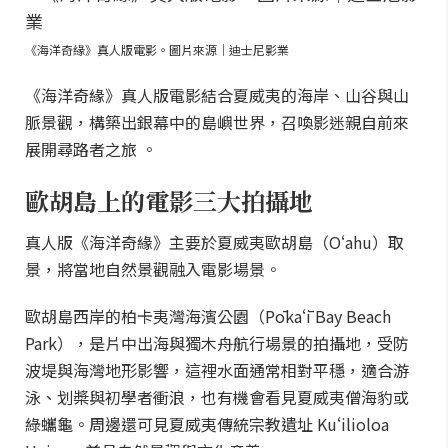
《海洋奇緣》真人版電影。圖片來源｜迪士尼影業
《海洋奇緣》真人版電影結合夏威夷的海岸、山谷與山
脈景觀，構築出銀幕中的島嶼世界，召喚影迷親自前來
展開尋路者之旅 。
歐胡島上的電影三大拍攝地
真人版《海洋奇緣》主要於夏威夷歐胡島（Oʻahu）取
景，將當地自然景觀融入電影場景。
歐胡島西岸的柏卡夷灣海濱公園（Pōkaʻī Bay Beach
Park），是片中出海與獨木舟航行場景的拍攝地，受防
波堤與海灣地形影響，這裡水面通常相對平穩，適合游
泳、划槳與初學者衝浪，也有機會看見夏威夷僧海豹或
綠蠵龜。周邊還可見夏威夷傳統宗教遺址 Kuʻilioloa