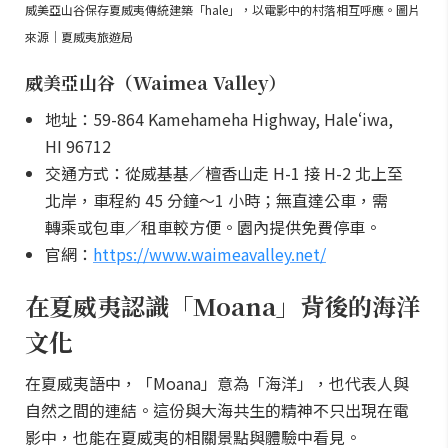
威美亞山谷保存夏威夷傳統建築「hale」，以電影中的村落相互呼應。圖片
來源｜夏威夷旅遊局
威美亞山谷（Waimea Valley）
地址：59-864 Kamehameha Highway, Haleʻiwa,
HI 96712
交通方式：從威基基／檀香山走 H-1 接 H-2 北上至
北岸，車程約 45 分鐘～1 小時；無直達公車，需
轉乘或包車／租車較方便。園內提供免費停車。
官網：
https://www.waimeavalley.net/
在夏威夷認識「Moana」背後的海洋
文化
在夏威夷語中，「Moana」意為「海洋」，也代表人與
自然之間的連結。這份與大海共生的精神不只出現在電
影中，也能在夏威夷的相關景點與體驗中看見。