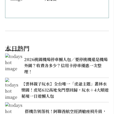
本日熱門
2026桃園機場停車懶人包／要停桃機還是機場
外圍？收費各多少？信用卡停車優惠一次整
理！
【雲林親子玩水】全台唯一「虎爺主題」叢林水
樂園！虎尾632高地免門票回歸，玩水＋4大順遊
秘境一日遊懶人包
搭機告別落枕！阿聯酋航空經濟艙座椅升級，