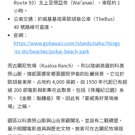
Route 93）北上至懷亞奈（Waiʻanae），車程約 1
小時。
公車交通：於威基基搭乘歐胡島公車（TheBus）
40 號路線可直達。
官網：
https://www.gohawaii.com/islands/oahu/things
-to-do/beaches/pokai-beach-park
而古蘭尼牧場（Kualoa Ranch），則以陡峭高聳的科奧
勞山脈，撐起莫娜家鄉莫圖努伊島的壯麗背景 。它位於
歐胡島東岸，占地約 4,000 英畝，自 1950 年代起已有超
過 200 部電影與影集在此取景，包括《侏羅紀公園》系
列、《金剛：骷髏島》等，因此有「夏威夷好萊塢後
場」之稱。
園區以科奧勞山脈與山谷景觀聞名，並設有二戰碉堡，
展示相關電影道具與歷史文物。旅客可在古蘭尼牧場搭