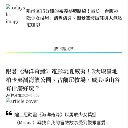
離市區15分鐘的嘉義祕境路線！造訪「台版神
隱少女湯屋」清豐濤月、湖景窯烤披薩與人氣私
宅咖啡
接下篇文章
跟著《海洋奇緣》電影玩夏威夷！3大取景地
柏卡夷灣海濱公園、古蘭尼牧場、威美亞山谷
有什麼好玩？
By
林芳如
2026/07/09
迪士尼動畫《海洋奇緣》以勇敢少女莫娜
（Moana）尋找自我的冒險故事受到觀眾喜愛，