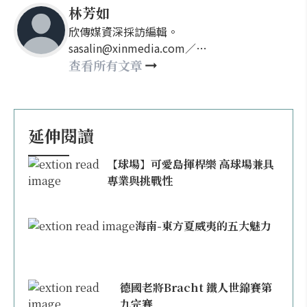
林芳如
欣傳媒資深採訪編輯。
sasalin@xinmedia.com／
happy21917@gmail.com
查看所有文章
延伸閱讀
【球場】可愛島揮桿樂 高球場兼具
專業與挑戰性
海南-東方夏威夷的五大魅力
德國老將Bracht 鐵人世錦賽第
九完賽