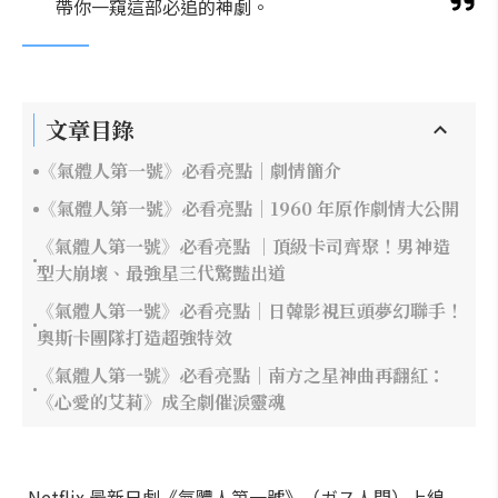
帶你一窺這部必追的神劇。
文章目錄
《氣體人第一號》必看亮點｜劇情簡介
《氣體人第一號》必看亮點｜1960 年原作劇情大公開
《氣體人第一號》必看亮點 ｜頂級卡司齊聚！男神造
型大崩壞、最強星三代驚豔出道
《氣體人第一號》必看亮點｜日韓影視巨頭夢幻聯手！
奧斯卡團隊打造超強特效
《氣體人第一號》必看亮點｜南方之星神曲再翻紅：
《心愛的艾莉》成全劇催淚靈魂
Netflix 最新日劇《氣體人第一號》（ガス人間）上線