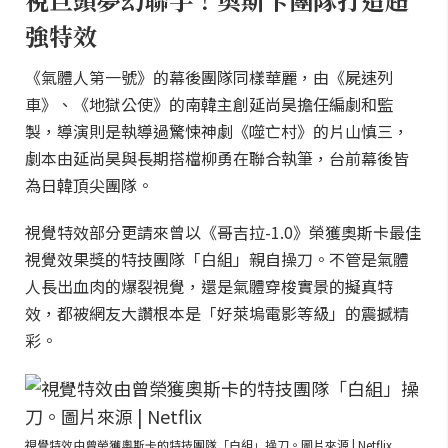
強特效
《氣體人第一號》的幕後團隊同樣華麗，由《屍速列
車》、《地獄公使》的南韓主創延尚昊擔任編劇和監
製，導演則是執導過驚悚神劇《噬亡村》的片山慎三，
劇本由延尚昊與長期搭檔柳勇在聯合執筆，台前幕後皆
為日韓頂尖團隊。
視覺特效部分更請來曾以《哥吉拉-1.0》榮獲奧斯卡最佳
視覺效果獎的特技團隊「白組」親自操刀。不管是氣體
人長出血肉的爆裂視覺，還是氣體穿梭實景的擬真特
效，都被網友大讚根本是「好萊塢電影等級」的震撼精
彩。
視覺特效由曾榮獲奧斯卡的特技團隊「白組」操刀。圖片來源 | Netflix