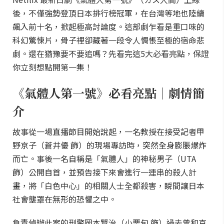
後，不僅強勢登頂日本排行榜冠軍，在台灣等地也陸續
飆入前十名，掀起極高討論度。這部劇乍看是重口味的
科幻驚悚片，骨子裡卻藏著一段令人惆悵至極的宿命悲
劇。還在猶豫要不要追嗎？先看完這5大必看亮點，保證
你立刻想點開第一集！
《氣體人第一號》必看亮點｜劇情簡
介
故事從一場直播節目開始說起，一名教授在接受記者甲
野京子（蒼井優 飾）的現場專訪時，突然全身膨脹爆炸
而亡。事後一名自稱是「氣體人」的神秘男子（UTA
飾）公開自首，並預告接下來會進行一連串的殺人計
畫，將「白色中心」的相關人士全都殺害，瞬間讓日本
社會壟罩在無形的恐懼之中。
負責偵辦此案的刑警岡本賢治（小栗旬 飾）過去曾和京