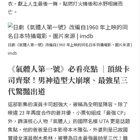
衣，獻上人生最後一舞，點燃打火機後和水野相擁而
亡。
日劇《氣體人第一號》改編自1960 年上映的同名日本特攝電影。圖片來源 |
imdb
《氣體人第一號》必看亮點 ｜頂級卡
司齊聚！男神造型大崩壞、最強星三
代驚豔出道
這部影集的演員卡司超強大，被稱為全明星陣容。除了
暌違 23 年再度合作的蒼井優、小栗旬組成「最強 CP」
外，飾演核心人物「氣體人」的國際名模 UTA 更是話題
焦點，他的爸爸是日本影帝本木雅弘，外婆則是已故國
寶級女演員樹木希林，被譽為日本最強最帥星三代！雖