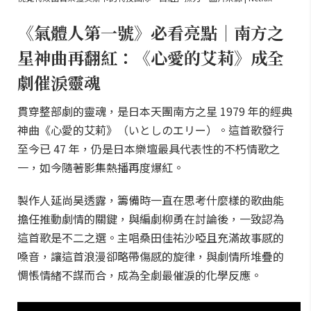
《氣體人第一號》必看亮點｜南方之
星神曲再翻紅：《心愛的艾莉》成全
劇催淚靈魂
貫穿整部劇的靈魂，是日本天團南方之星 1979 年的經典
神曲《心愛的艾莉》（いとしのエリー）。這首歌發行
至今已 47 年，仍是日本樂壇最具代表性的不朽情歌之
一，如今隨著影集熱播再度爆紅。
製作人延尚昊透露，籌備時一直在思考什麼樣的歌曲能
擔任推動劇情的關鍵，與編劇柳勇在討論後，一致認為
這首歌是不二之選。主唱桑田佳祐沙啞且充滿故事感的
嗓音，讓這首浪漫卻略帶傷感的旋律，與劇情所堆疊的
惆悵情緒不謀而合，成為全劇最催淚的化學反應。