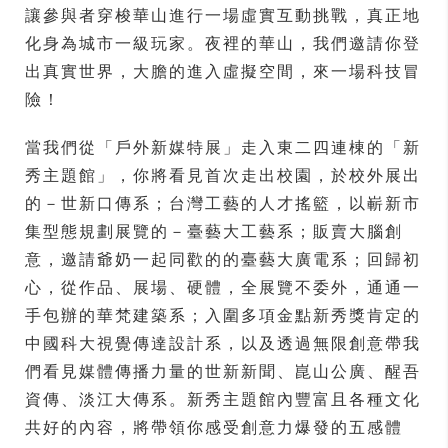
讓參與者穿梭華山進行一場虛實互動挑戰，真正地
化身為城市一級玩家。夜裡的華山，我們邀請你登
出真實世界，大膽的進入虛擬空間，來一場科技冒
險！
當我們從「戶外新媒特展」走入東二四連棟的「新
秀主題館」，你將看見首次走出校園，於校外展出
的－世新口傳系；台灣工藝的人才搖籃，以嶄新市
集型態規劃展覽的－臺藝大工藝系；販賣大腦創
意，邀請爺奶一起同歡的的臺藝大廣電系；回歸初
心，從作品、展場、硬體，全展覽不委外，通通一
手包辦的華梵建築系；入圍多項金點新秀獎肯定的
中國科大視覺傳達設計系，以及透過無限創意帶我
們看見媒體傳播力量的世新新聞、崑山公廣、醒吾
資傳、淡江大傳系。新秀主題館內豐富且各種文化
共好的內容，將帶領你感受創意力爆發的五感體