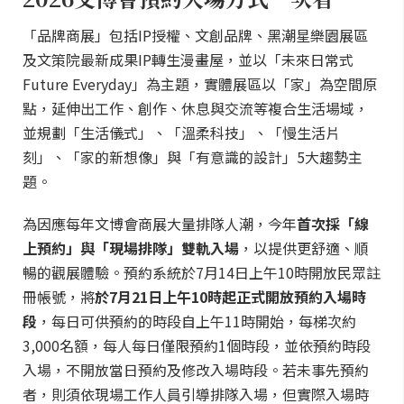
「品牌商展」包括IP授權、文創品牌、黑潮星樂園展區
及文策院最新成果IP轉生漫畫屋，並以「未來日常式
Future Everyday」為主題，實體展區以「家」為空間原
點，延伸出工作、創作、休息與交流等複合生活場域，
並規劃「生活儀式」、「溫柔科技」、「慢生活片
刻」、「家的新想像」與「有意識的設計」5大趨勢主
題。
為因應每年文博會商展大量排隊人潮，今年
首次採「線
上預約」與「現場排隊」雙軌入場
，以提供更舒適、順
暢的觀展體驗。預約系統於7月14日上午10時開放民眾註
冊帳號，將
於7月21日上午10時起正式開放預約入場時
段
，每日可供預約的時段自上午11時開始，每梯次約
3,000名額，每人每日僅限預約1個時段，並依預約時段
入場，不開放當日預約及修改入場時段。若未事先預約
者，則須依現場工作人員引導排隊入場，但實際入場時