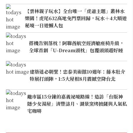
【雲林親子玩水】全台唯一「虎爺主題」叢林水
樂園！虎尾632高地免門票回歸，玩水＋4大順遊
秘境一日遊懶人包
搭機告別落枕！阿聯酋航空經濟艙座椅升級，
全球首創「U-Dream頭枕」包覆頭頸超好睡
建築迷必朝聖！忠泰美術館10週年：藤本壯介
特展打頭陣，1:5大屋根8月震撼空降台北
離市區15分鐘的嘉義祕境路線！造訪「台版神
隱少女湯屋」清豐濤月、湖景窯烤披薩與人氣私
宅咖啡