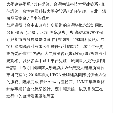
大學建築學系 / 兼任講師、台灣朝陽科技大學建築系 / 兼
任講師、台灣建國科技大學空設系 / 兼任講師、台北市溫
泉發展協會 / 理事等職務。
曾經獲得《台中市政府》所舉辦的台灣塔概念設計國際
競圖 優選（25國，237組團隊參與）與 高雄港站文化保
存與都市再發展國際徵圖 佳作(18國，170團隊參與)。並
於瓦建國際設計有限公司擔任設計總監時，2011年受資
策會委託臺?世界設計大展資策會? (未?教室) 展?整體設計
規劃權、以及參與中國山東台兒莊古城園區文史?規劃細
部設計工作 (中國湖南大學建築系&台灣交大建築所劉育
東研究室 )；2016年加入 UPGA 全聯建築團隊提供全方位
的服務。陸續完成 廣州Amway體驗館、LVMH集團珠寶
鐘錶事業群台北總部設計、臺中願景館、以及目前正在
進行中的台灣漫畫基地等案。