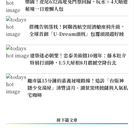
樂園！虎尾632高地免門票回歸，玩水＋4大順遊
秘境一日遊懶人包
搭機告別落枕！阿聯酋航空經濟艙座椅升級，
全球首創「U-Dream頭枕」包覆頭頸超好睡
建築迷必朝聖！忠泰美術館10週年：藤本壯介
特展打頭陣，1:5大屋根8月震撼空降台北
離市區15分鐘的嘉義祕境路線！造訪「台版神
隱少女湯屋」清豐濤月、湖景窯烤披薩與人氣私
宅咖啡
接下篇文章