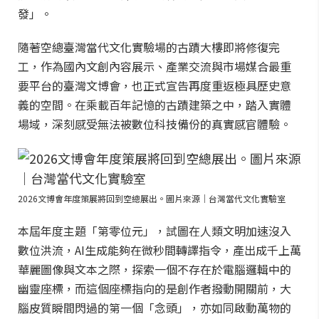
發」。
隨著空總臺灣當代文化實驗場的古蹟大樓即將修復完
工，作為國內文創內容展示、產業交流與市場媒合最重
要平台的臺灣文博會，也正式宣告再度重返極具歷史意
義的空間。在乘載百年記憶的古蹟建築之中，踏入實體
場域，深刻感受無法被數位科技備份的真實感官體驗。
2026文博會年度策展將回到空總展出。圖片來源｜台灣當代文化實驗室
本屆年度主題「第零位元」，試圖在人類文明加速沒入
數位洪流，AI生成能夠在微秒間轉譯指令，產出成千上萬
華麗圖像與文本之際，探索一個不存在於電腦邏輯中的
幽靈座標，而這個座標指向的是創作者撥動開關前，大
腦皮質瞬間閃過的第一個「念頭」，亦如同啟動萬物的