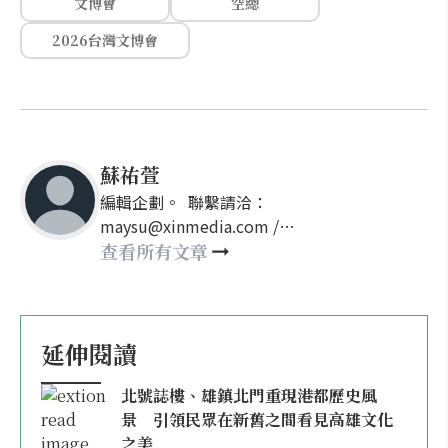
文博會
空總
2026台灣文博會
蘇祐萱
編輯企劃。 聯繫請洽：
maysu@xinmedia.com /
may860527@gmail.com
查看所有文章
延伸閱讀
北號誌樓、雄鎮北門重現港都歷史風
景 引領民眾在新舊之間看見高雄文化
之美