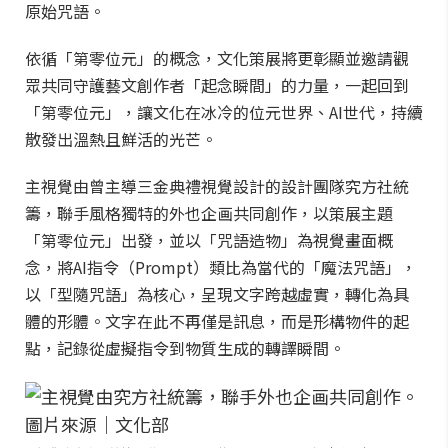
原始咒語。
依循「第零位元」的概念，文化策展將更彰顯並邀請觀
眾共同守護藝文創作者「起念瞬間」的力量，一起回到
「第零位元」，讓文化在冰冷的位元世界、AI世代，持續
散發出溫熱且鮮活的光芒。
主視覺由曾主導三金典禮視覺設計的設計團隊究方社統
籌，聯手風格獨特的外也企画共同創作，以策展主題
「第零位元」出發，並以「咒語造物」為視覺畫面概
念，將AI指令（Prompt）類比為當代的「魔法咒語」，
以「型隨咒語」為核心，呈現文字跨越虛實，轉化為具
體的形體。文字在此不再僅是訊息，而是形構物件的起
點，記錄從虛擬指令到物質生成的轉譯瞬間。