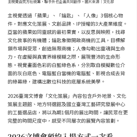
主視覺由究方社統籌，聯手外也企画共同創作。圖片來源｜文化部
主視覺透過「蘋果」、「鑰匙」、「人像」3個核心物
件，對應文化策展、文創品牌、IP授權的3大產業維度。
亞當的蘋果如同靈感的最初果實，以反思與映照，找尋
文化敘事的有機體；鑰匙象徵開啟商機的工具，目標解
鎖市場與受眾，創造無限商機；人像勾勒出靈魂與生命
力，在虛擬與真實界線模糊之際，展現豐沛的生命形
態。視覺畫面色彩的白藍綠色系，分別取自模擬數位介
面的灰白底色、電腦藍白當機的電腦藍、影視合成去背
的綠幕綠，建構出數位科技的底層系統美學。
2026臺灣文博會「文化策展」內容包含戶外地景、文化
策展主題館、地方特選館及國立臺灣工藝研究發展中心
的工藝選品店，將以為期1個月的展出時間，讓民眾在更
完整的時間尺度中，感受不同層次的展覽內容策劃。
2026文博會預約入場方式一次看