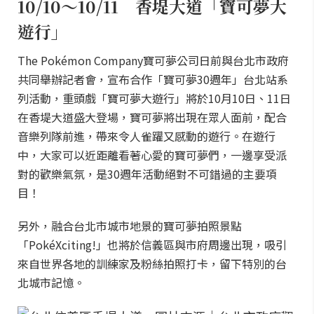
10/10～10/11 香堤大道「寶可夢大
遊行」
The Pokémon Company寶可夢公司日前與台北市政府
共同舉辦記者會，宣布合作「寶可夢30週年」台北站系
列活動，重頭戲「寶可夢大遊行」將於10月10日、11日
在香堤大道盛大登場，寶可夢將出現在眾人面前，配合
音樂列隊前進，帶來令人雀躍又感動的遊行。在遊行
中，大家可以近距離看著心愛的寶可夢們，一邊享受派
對的歡樂氣氛，是30週年活動絕對不可錯過的主要項
目！
另外，融合台北市城市地景的寶可夢拍照景點
「PokéXciting!」也將於信義區與市府周邊出現，吸引
來自世界各地的訓練家及粉絲拍照打卡，留下特別的台
北城市記憶。