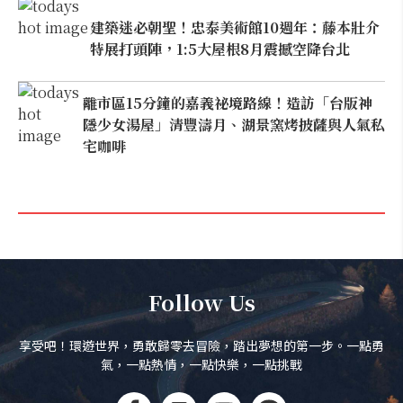
建築迷必朝聖！忠泰美術館10週年：藤本壯介
特展打頭陣，1:5大屋根8月震撼空降台北
離市區15分鐘的嘉義祕境路線！造訪「台版神
隱少女湯屋」清豐濤月、湖景窯烤披薩與人氣私
宅咖啡
Follow Us
享受吧！環遊世界，勇敢歸零去冒險，踏出夢想的第一步。一點勇
氣，一點熱情，一點快樂，一點挑戰