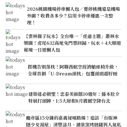
2026桃園機場停車懶人包／要停桃機還是機場
外圍？收費各多少？信用卡停車優惠一次整
理！
【雲林親子玩水】全台唯一「虎爺主題」叢林水
樂園！虎尾632高地免門票回歸，玩水＋4大順遊
秘境一日遊懶人包
搭機告別落枕！阿聯酋航空經濟艙座椅升級，
全球首創「U-Dream頭枕」包覆頭頸超好睡
建築迷必朝聖！忠泰美術館10週年：藤本壯介
特展打頭陣，1:5大屋根8月震撼空降台北
離市區15分鐘的嘉義祕境路線！造訪「台版神
隱少女湯屋」清豐濤月、湖景窯烤披薩與人氣私