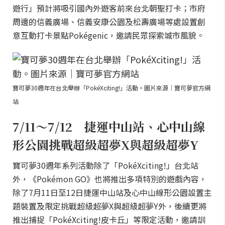
遊行」預計將吸引國內外遊客前來台北朝聖打卡；市府
周邊的信義廣場、信義安康公園及松壽廣場等處設置創
意互動打卡景點Pokégenic，邀請民眾探索城市風貌。
寶可夢30週年在台北舉辦「PokéXciting!」活動。圖片來源｜寶可夢官方網
站
7/11～7/12 捷運中山站、心中山線
形公園挑戰超級超夢X與超級超夢Y
寶可夢30週年系列活動除了「PokéXciting!」台北站
外，《Pokémon GO》也將推出多項特別的遊戲內容，
除了7月11日至12日捷運中山站及心中山線形公園設置主
題裝置及限定挑戰超級超夢X與超級超夢Y外，後續更將
推出捕捉「PokéXciting!皮卡丘」等限定活動，邀請訓