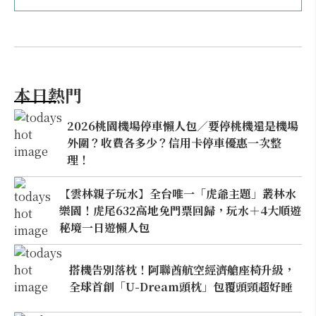
本日熱門
2026桃園機場停車懶人包／要停桃機還是機場
外圍？收費各多少？信用卡停車優惠一次整
理！
【雲林親子玩水】全台唯一「虎爺主題」叢林水
樂園！虎尾632高地免門票回歸，玩水＋4大順遊
秘境一日遊懶人包
搭機告別落枕！阿聯酋航空經濟艙座椅升級，
全球首創「U-Dream頭枕」包覆頭頸超好睡