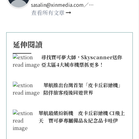
sasalin@xinmedia.com／
happy21917@gmail.com
查看所有文章
延伸閱讀
尋找寶可夢大師，Skyscanner送你
亞太區4大城市機票抓更多！
華航推出台灣首架「皮卡丘彩繪機」
陪伴旅客疫後同遊世界
華航最繽紛新機 皮卡丘彩繪機 CI飛上
天 寶可夢專屬備品＆紀念品卡哇伊