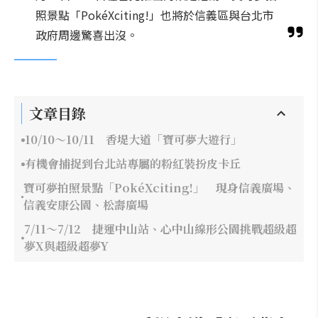
照景點「PokéXciting!」也將於信義區與台北市
政府周邊驚喜出沒。
文章目錄
10/10～10/11 香堤大道「寶可夢大遊行」
有機會捕捉到台北站專屬的粉紅裝扮皮卡丘
寶可夢拍照景點「PokéXciting!」 現身信義廣場、
信義安康公園、松壽廣場
7/11～7/12 捷運中山站、心中山線形公園挑戰超級超
夢X與超級超夢Y