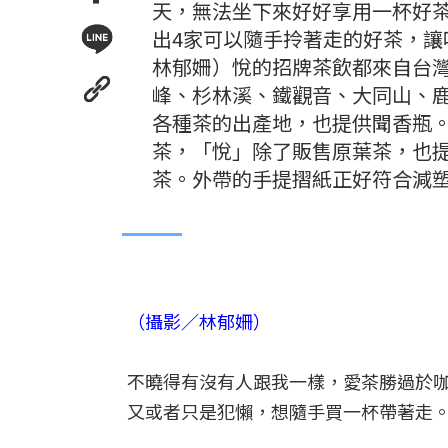
天，無法坐下來好好享用一杯好
出4家可以隨手拎著走的好茶，讓
林郁姍）悅的招牌茶飲都來自台
峰、杉林溪、鐵觀音、大同山、
各種茶的出產地，也提供聞香瓶
茶，「悅」除了販售原葉茶，也
茶。外帶的手提摺紙正好符合減
（攝影／林郁姍）
不曉得有沒有人跟我一樣，愛茶勝過於
又或者只是犯懶，想隨手買一杯帶著走。