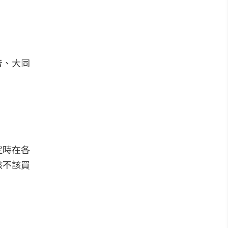
音、大同
定時在各
該不該買