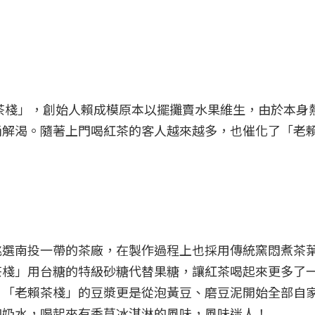
賴茶棧」，創始人賴成模原本以擺攤賣水果維生，由於本身
桶解渴。隨著上門喝紅茶的客人越來越多，也催化了「老
挑選南投一帶的茶廠，在製作過程上也採用傳統窯悶煮茶
茶棧」用台糖的特級砂糖代替果糖，讓紅茶喝起來更多了
，「老賴茶棧」的豆漿更是從泡黃豆、磨豆泥開始全部自
加奶水，喝起來有香草冰淇淋的風味，風味迷人！