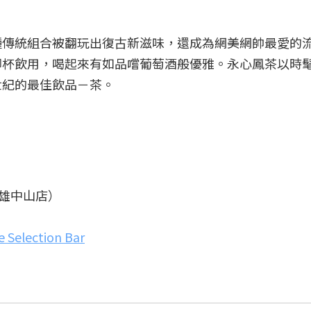
種傳統組合被翻玩出復古新滋味，還成為網美網帥最愛的
腳杯飲用，喝起來有如品嚐葡萄酒般優雅。永心鳳茶以時
世紀的最佳飲品－茶。
高雄中山店）
Selection Bar