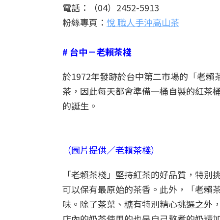
電話：（04）2452-5913
粉絲專頁：
悅 職人手沖高山茶
# 台中－老賴茶棧
於1972年發跡於台中第二市場的「老
茶，因此每天都會準備一桶自製的紅茶
的誕生。
（圖片提供／老賴茶棧）
「老賴茶棧」堅持紅茶的好品質，特別
可以保有最原始的茶香。此外，「老賴
味。除了茶葉、糖有特別精心挑選之外
店內的奶茶使用的也是自己熬煮的奶精