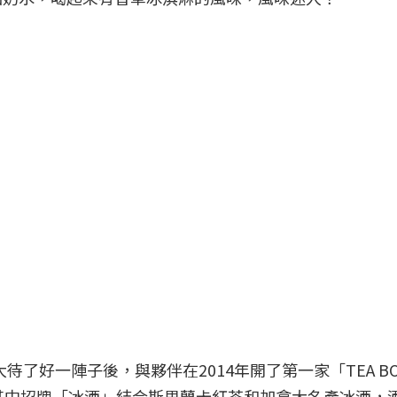
大待了好一陣子後，與夥伴在2014年開了第一家「TEA B
其中招牌「冰酒」結合斯里蘭卡紅茶和加拿大名產冰酒，