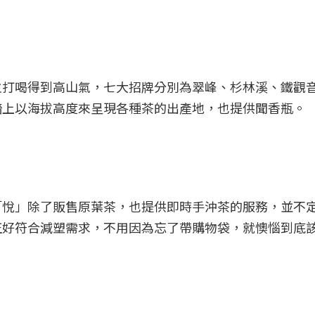
主打喝得到高山氣，七大招牌分別為翠峰、杉林溪、鐵觀
牆上以海拔高度來呈現各種茶的出產地，也提供聞香瓶。
「悅」除了販售原葉茶，也提供即時手沖茶的服務，並不
正好符合減塑需求，不用因為忘了帶購物袋，就懊惱到底