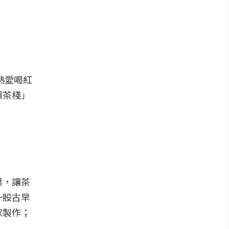
熱愛喝紅
賴茶棧」
葉，讓茶
一股古早
家製作；