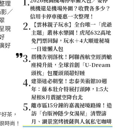
1
.
2026桃園機場停車懶人包／要停
整理
桃機還是機場外圍？收費各多少？
攝影／
信用卡停車優惠一次整理！
翠
2
.
【雲林親子玩水】全台唯一「虎爺
呈現
主題」叢林水樂園！虎尾632高地
好
免門票回歸，玩水＋4大順遊秘境
廣好
一日遊懶人包
3
.
搭機告別落枕！阿聯酋航空經濟艙
座椅升級，全球首創「U-Dream
頭枕」包覆頭頸超好睡
4
.
建築迷必朝聖！忠泰美術館10週
年：藤本壯介特展打頭陣，1:5大
屋根8月震撼空降台北
5
.
離市區15分鐘的嘉義祕境路線！造
訪「台版神隱少女湯屋」清豐濤
杯好茶，
月、湖景窯烤披薩與人氣私宅咖啡
很時尚！