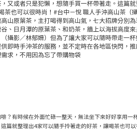
茶，又或者只是犯懶，想隨手買一杯帶著走。這篇就
喝茶也可以很時尚！#台中－悅 職人手沖高山茶（
灣高山原葉茶，主打喝得到高山氣，七大招牌分別為
鹿谷、日月潭的原葉茶、和奶茶，牆上以海拔高度來
。（攝影／林郁姍）但為了讓大家可以隨時帶走一杯
提供即時手沖茶的服務，並不定時在各地區快閃，推
塑需求，不用因為忘了帶購物袋
咖啡？有時候在外面忙碌一整天，無法坐下來好好享用一
這篇就整理出4家可以隨手拎著走的好茶，讓喝茶也可以