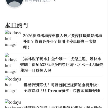
本日熱門
2026桃園機場停車懶人包／要停桃機還是機場
外圍？收費各多少？信用卡停車優惠一次整
理！
【雲林親子玩水】全台唯一「虎爺主題」叢林水
樂園！虎尾632高地免門票回歸，玩水＋4大順遊
秘境一日遊懶人包
搭機告別落枕！阿聯酋航空經濟艙座椅升級，
全球首創「U-Dream頭枕」包覆頭頸超好睡
建築迷必朝聖！忠泰美術館10週年：藤本壯介