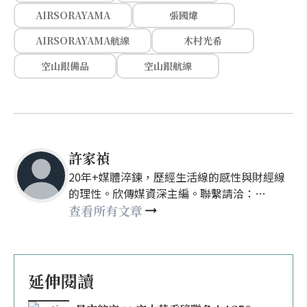
AIRSORAYAMA
張國煒
AIRSORAYAMA航線
木村光希
空山銀備品
空山銀航線
許家禎
20年+媒體淬鍊，歷經生活線的感性與財經線
的理性。欣傳媒資深主編。聯繫請洽：
nellyhsu@xinmedia.com
查看所有文章
延伸閱讀