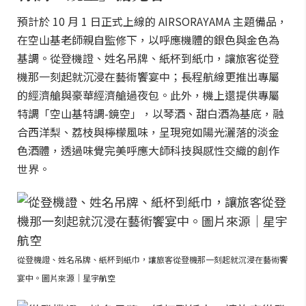
預計於 10 月 1 日正式上線的 AIRSORAYAMA 主題備品，
在空山基老師親自監修下，以呼應機體的銀色與金色為
基調。從登機證、姓名吊牌、紙杯到紙巾，讓旅客從登
機那一刻起就沉浸在藝術饗宴中；長程航線更推出專屬
的經濟艙與豪華經濟艙過夜包。此外，機上還提供專屬
特調「空山基特調-鏡空」，以琴酒、甜白酒為基底，融
合西洋梨、荔枝與檸檬風味，呈現宛如陽光灑落的淡金
色酒體，透過味覺完美呼應大師科技與感性交織的創作
世界。
從登機證、姓名吊牌、紙杯到紙巾，讓旅客從登機那一刻起就沉浸在藝術饗
宴中。圖片來源｜星宇航空