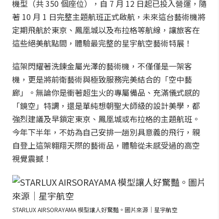
機型（共 350 個座位），自 7 月 12 日起已投入營運，隨
著 10 月 1 日完整主題航班正式啟航，未來這台藝術機將
定期飛航於東京、鳳凰城以及布拉格等航線，讓旅客在
這些絕美航點間，體驗最完整的星宇航空藝術特展！
這架閃耀著洗鍊金屬光澤的藝術機，不僅僅是一架客
機，更是將前衛藝術與極致服務完美結合的「空中藝
廊」。無論你是衝著超生火的專屬備品、充滿儀式感的
「鏡空」特調，還是單純想朝聖大師級的設計美學，都
強烈建議及早鎖定東京、鳳凰城或布拉格的主題航班。
今年下半年，不妨為自己安排一趟別具意義的飛行，親
自登上這架翱翔天際的藝術品，體驗從未感受過的高空
視覺震撼！
STARLUX AIRSORAYAMA 模型讓人好驚豔。圖片來源｜星宇航空