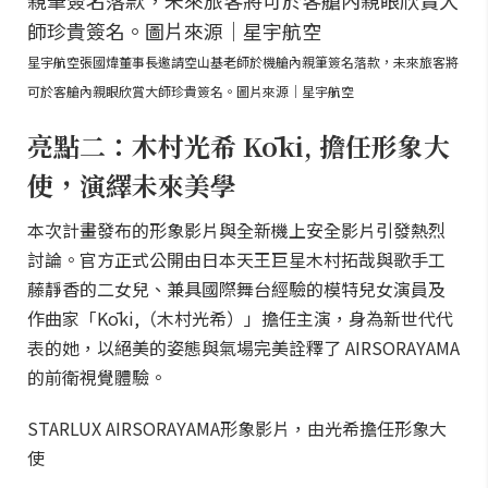
星宇航空張國煒董事長邀請空山基老師於機艙內親筆簽名落款，未來旅客將
可於客艙內親眼欣賞大師珍貴簽名。圖片來源｜星宇航空
亮點二：木村光希 Kōki, 擔任形象大
使，演繹未來美學
本次計畫發布的形象影片與全新機上安全影片引發熱烈
討論。官方正式公開由日本天王巨星木村拓哉與歌手工
藤靜香的二女兒、兼具國際舞台經驗的模特兒女演員及
作曲家「Kōki,（木村光希）」擔任主演，身為新世代代
表的她，以絕美的姿態與氣場完美詮釋了 AIRSORAYAMA
的前衛視覺體驗。
STARLUX AIRSORAYAMA形象影片，由光希擔任形象大
使