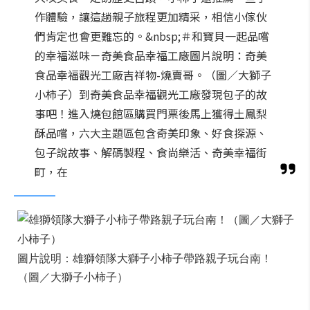
作體驗，讓這趟親子旅程更加精采，相信小傢伙
們肯定也會更難忘的。&nbsp;＃和寶貝一起品嚐
的幸福滋味－奇美食品幸福工廠圖片說明：奇美
食品幸福觀光工廠吉祥物-燒賣哥。（圖／大獅子
小柿子）到奇美食品幸福觀光工廠發現包子的故
事吧！進入燒包館區購買門票後馬上獲得土鳳梨
酥品嚐，六大主題區包含奇美印象、好食探源、
包子說故事、解碼製程、食尚樂活、奇美幸福街
町，在
圖片說明：雄獅領隊大獅子小柿子帶路親子玩台南！
（圖／大獅子小柿子）