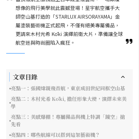
想像的飛行美學就此震撼登場！星宇航空攜手大
師空山基打造的「STARLUX AIRSORAYAMA」金
屬塗裝藝術機正式起飛，不僅有絕美專屬備品，
更請來木村光希 Kōki 演繹前衛大片，準備讓全球
航空迷與時尚圈陷入瘋狂。
文章目錄
亮點一：張國煒親飛首航，東京成田世紀同框空山基
亮點二：木村光希 Kōki, 擔任形象大使，演繹未來美
學
亮點三：美感爆棚！專屬備品與機上特調「鏡空」搶
先看
亮點四：哪些航線可以搭到這架藝術機？