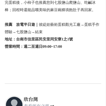
完蛋糕後，小柿子也推薦您到七股鹽山爬鹽山、吃鹹冰
棒；回程時還能品嚐美味的麻豆碗粿填飽肚子再回家。
推薦
放電半日遊｜
彼緹娃藝術蛋糕觀光工廠→蛋糕手作
體驗→七股鹽山→結束
地址：
台
南市佳里區民安里同安寮1之1號
營業時間：
週
二
至週
日
0
9
:
0
0~17:00
欣台灣
查看所有文章