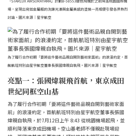
「STARLUX AIRSORAYAMA」計劃B-58553銀色飛機於之前降落桃園國際機
場，呈現出宛如金屬般的洗鍊光澤與金屬美感的塗裝一亮相便引發各界熱烈
討論。圖片來源｜星宇航空
為了履行合作初期「要將這件藝術品親自開到藝術家面前」的浪漫約定，首
航航班特別由星宇航空董事長張國煒親自執飛。圖片來源｜星宇航空
亮點一：張國煒親飛首航，東京成田
世紀同框空山基
為了履行合作初期「要將這件藝術品親自開到藝術家面
前」的浪漫約定，首航航班特別由星宇航空董事長張國
煒親自執飛，於7月12日上午 8:43 從桃園機場起飛，並
順利降落東京成田機場。空山基老師不僅親赴現場迎