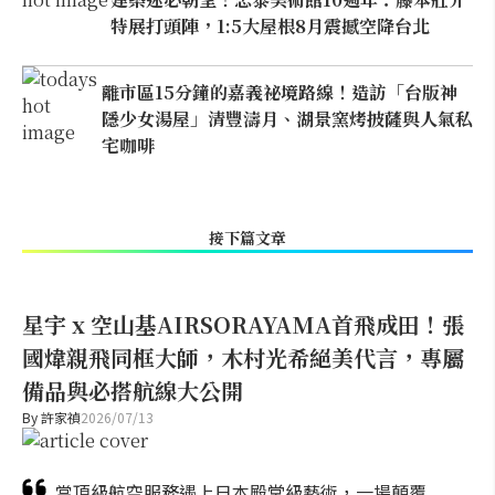
特展打頭陣，1:5大屋根8月震撼空降台北
離市區15分鐘的嘉義祕境路線！造訪「台版神
隱少女湯屋」清豐濤月、湖景窯烤披薩與人氣私
宅咖啡
接下篇文章
星宇 x 空山基AIRSORAYAMA首飛成田！張
國煒親飛同框大師，木村光希絕美代言，專屬
備品與必搭航線大公開
By
許家禎
2026/07/13
當頂級航空服務遇上日本殿堂級藝術，一場顛覆