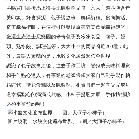
區購買門票後馬上獲得土鳳梨酥品嚐，六大主題區包含奇
美印象、好食探源、包子說故事、解碼製程、食尚樂活、
奇美幸福街町，在這裡可以發現原來奇美食品幸福觀光工
廠還生產迪士尼樂園的米奇包子及冷凍食品，包子、饅
頭、熟水餃、調理包等，大大小小的商品將近200種；此
外，最讓人驚豔的是，水餃文化居然遍佈全世界。
認識了包子故事之後，進去手作工坊、變身成美味料理家
和手作點心達人，有專業的老師帶領大家自己動手製作糖
霜餅乾、擠花蛋糕以及鳳梨酥。和寶貝們一起享受完成每
道幸福點心的滿滿成就感。小柿子提醒大家，手作坊體驗
必須事前預約喔！
圖片說明：水餃文化遍布世界。（圖／大獅子小柿子）