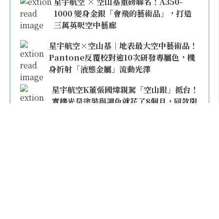
星宇航空 × 空山基重磅聯名！A350-
1000 變身金銀「會飛的藝術品」，打造
三萬英呎空中藝廊
星宇航空×空山基｜地表最大空中藝術品！
Pantone反覆校對逾10次研發專屬色，機
身折射「液態金屬」流動光澤
星宇航空K董張國煒親駕「空山銀」抵台！
實機光是塗裝與調色就花了8個月，同款限
量模型上架即秒殺
本日熱門
2026桃園機場停車懶人包／要停桃機還是機場