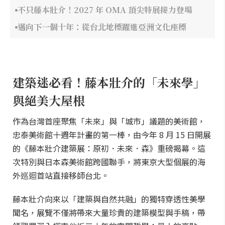
不只藤本壯介！2027 年 OMA 頂尖特展接力登場
邁向下一個十年：從台北地標躍進亞洲文化座標
建築迷必看！藤本壯介的「未來學」
與絕美大屋根
作為台灣首座聚焦「未來」與「城市」議題的美術館，
忠泰美術館十週年計畫的第一棒，由今年 8 月 15 日開展
的《藤本壯介建築展：原初．未來．森》重磅揭幕。這
次特別與日本森美術館跨國聯手，將東京大型個展的海
外巡迴首站直接移師台北。
藤本壯介向來以「建築與自然共融」的獨特穿透性美學
聞名，展覽不僅將帶來大量珍貴的建築模型與手稿，帶