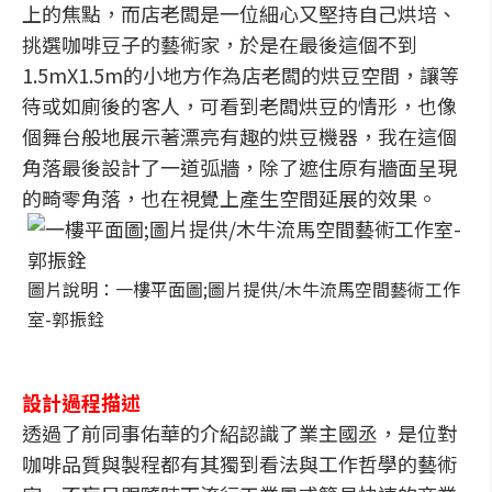
上的焦點，而店老闆是一位細心又堅持自己烘培、
挑選咖啡豆子的藝術家，於是在最後這個不到
1.5mX1.5m的小地方作為店老闆的烘豆空間，讓等
待或如廁後的客人，可看到老闆烘豆的情形，也像
個舞台般地展示著漂亮有趣的烘豆機器，我在這個
角落最後設計了一道弧牆，除了遮住原有牆面呈現
的畸零角落，也在視覺上產生空間延展的效果。
圖片說明：一樓平面圖;圖片提供/木牛流馬空間藝術工作
室-郭振銓
設計過程描述
透過了前同事佑華的介紹認識了業主國丞，是位對
咖啡品質與製程都有其獨到看法與工作哲學的藝術