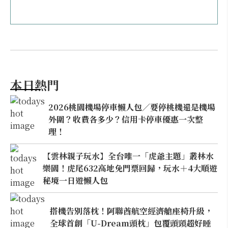
本日熱門
2026桃園機場停車懶人包／要停桃機還是機場
外圍？收費各多少？信用卡停車優惠一次整
理！
【雲林親子玩水】全台唯一「虎爺主題」叢林水
樂園！虎尾632高地免門票回歸，玩水＋4大順遊
秘境一日遊懶人包
搭機告別落枕！阿聯酋航空經濟艙座椅升級，
全球首創「U-Dream頭枕」包覆頭頸超好睡