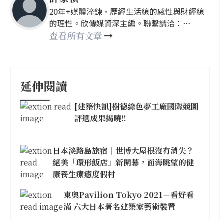
20年+媒體淬鍊，歷經生活線的感性與財經線
的理性。欣傳媒資深主編。聯繫請洽：
nellyhsu@xinmedia.com
查看所有文章
延伸閱讀
[建築快訊]樹德綠色夢工廠國際競圖
評選成果揭曉!!
日本淡路島旅宿｜世博大屋根沒有消失？
絕美「環形飯店」新開幕，面海眺望的健
康養生療癒度假村
東奧Pavilion Tokyo 2021－看好看
滿 六大日本著名建築家藝術裝置