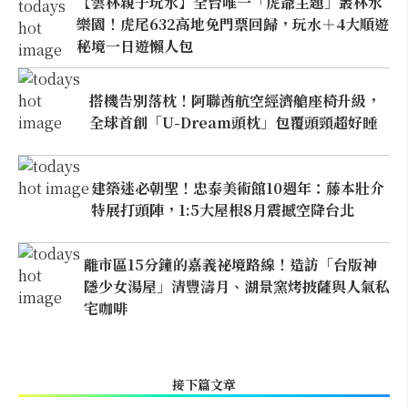
【雲林親子玩水】全台唯一「虎爺主題」叢林水
樂園！虎尾632高地免門票回歸，玩水＋4大順遊
秘境一日遊懶人包
搭機告別落枕！阿聯酋航空經濟艙座椅升級，
全球首創「U-Dream頭枕」包覆頭頸超好睡
建築迷必朝聖！忠泰美術館10週年：藤本壯介
特展打頭陣，1:5大屋根8月震撼空降台北
離市區15分鐘的嘉義祕境路線！造訪「台版神
隱少女湯屋」清豐濤月、湖景窯烤披薩與人氣私
宅咖啡
接下篇文章