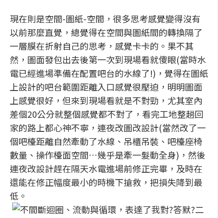
現在則是空間-圖紙-空間，很多思考感覺變得沒有
以前那麼直覺，總覺得在空間與圖紙間的轉換隔了
一層膜在折射自己的思考，感覺卡卡的。果不其
然，圖面發包出去後第一次到現場看就傻眼(當時水
電已經進場準備在配置吧台的水線了!)，覺得在圖紙
上設計的吧台範圍距離入口感覺很壓迫，明明圖面
上感覺很好，但來到現場看就是不對勁，尤其室內
差個20公分就整個感覺都不對了，看完工地整趟回
家的路上都心神不寧，連夜改圖改設計(當然改了一
個吧檯距離自然牽動了水線、吊櫃吊裝、吧檯座椅
數量、操作檯面空間…幾乎是牽一髮動全身)，然後
連夜改設計趕在隔天水電進場前修正完畢，及時在
還能在修正幅度最小的時機下搶救，把損失降到最
低。