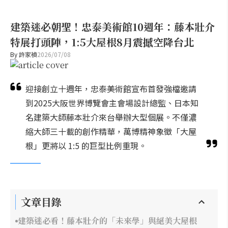
建築迷必朝聖！忠泰美術館10週年：藤本壯介
特展打頭陣，1:5大屋根8月震撼空降台北
By
許家禎
2026/07/08
迎接創立十週年，忠泰美術館宣布首發強檔邀請
到2025大阪世界博覽會主會場設計總監、日本知
名建築大師藤本壯介來台舉辦大型個展。不僅濃
縮大師三十載的創作精華，萬博精神象徵「大屋
根」更將以 1:5 的巨型比例重現。
文章目錄
建築迷必看！藤本壯介的「未來學」與絕美大屋根