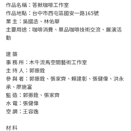
作品名稱：答默咖啡工作室
作品地點：台中市西屯區國安一路165號
業 主：吳國丞、林佑華
主要用途：咖啡消費、單品咖啡技術交流、展演活
動
建 築
事 務 所：木牛流馬空間藝術工作室
主 持 人：郭振銓
參 與 者：郭振銓、張家齊、賴建彰、張健偉、洪永
承、廖施富
監 造：郭振銓、張家齊
水 電：張健偉
空 調：王容逸
材 料