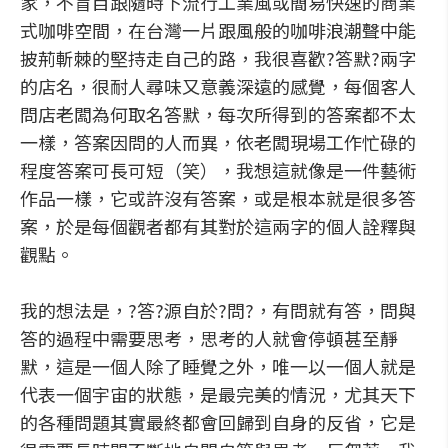
家，不盲目跟隨時下流行工業風或簡易快速的商業
式咖啡空間，在台灣一片跟風般的咖啡浪潮聲中能
披荊斬棘的堅持走自己的路，我很喜歡?答默?兩字
的店名，很耐人尋味又意義深遠的感覺，每個客人
問店老闆為何取名答默，每次所得到的答案都不太
一樣，答案因問的人而異，依老闆現場工作忙碌的
程度答案可長可短（笑），我想這就像是一件藝術
作品一樣，它或許沒有答案，或是根本就是很多答
案，於是每個觀者都有其對於這兩字的個人詮釋與
觀點。
我的想法是，?答?源自於?問?，有問就有答，問與
答的過程中需要思考，思考的人就會停頓甚至靜
默，這是一個人除了睡覺之外，唯一以一個人就是
代表一個宇宙的狀態，是最完美的情況，尤其天下
的各種問題其實最終都會回歸到自身的反省，它是