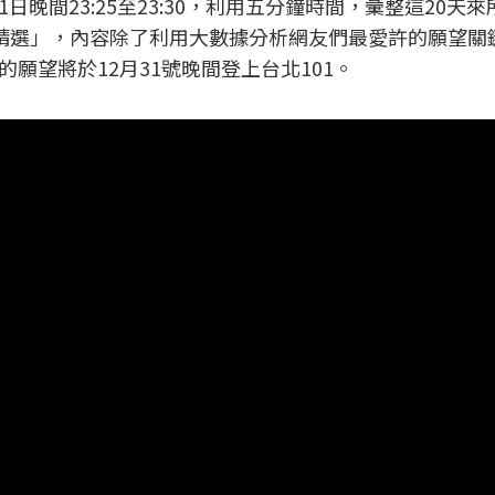
1日晚間23:25至23:30，利用五分鐘時間，彙整這20天
d許願精選」，內容除了利用大數據分析網友們最愛許的願望
願望將於12月31號晚間登上台北101。