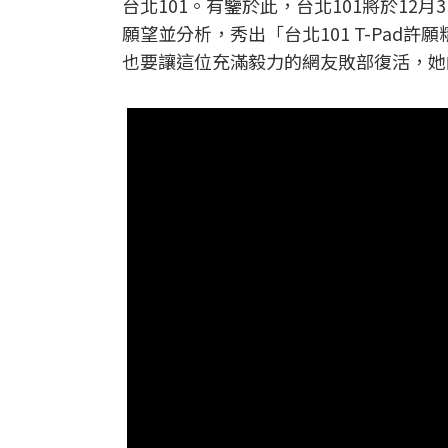
台北101。有鑒於此，台北101將於12月3
願望並分析，秀出「台北101 T-Pa
也要讓這位充滿毅力的網友敗部復活，她的