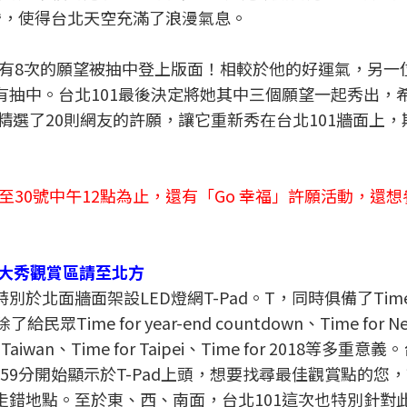
婚，使得台北天空充滿了浪漫氣息。
有8次的願望被抽中登上版面！相較於他的好運氣，另一
有抽中。台北101最後決定將她其中三個願望一起秀出，
也精選了20則網友的許願，讓它重新秀在台北101牆面上
30號中午12點為止，還有「Go 幸福」許願活動，還
新年大秀觀賞區請至北方
別於北面牆面架設LED燈網T-Pad。T，同時俱備了Tim
民眾Time for year-end countdown、Time for Ne
an、Time for Taipei、Time for 2018等多重意義
59分開始顯示於T-Pad上頭，想要找尋最佳觀賞點的您
走錯地點。至於東、西、南面，台北101這次也特別針對