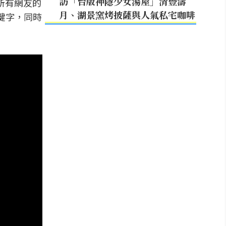
訪「台版神隱少女湯屋」清豐濤
來所有網友的
月、湖景窯烤披薩與人氣私宅咖啡
關鍵字，同時