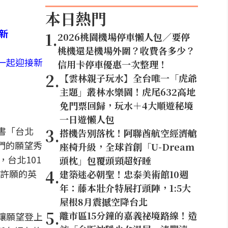
本日熱門
1
.
2026桃園機場停車懶人包／要停
桃機還是機場外圍？收費各多少？
來一起迎接新
信用卡停車優惠一次整理！
2
.
【雲林親子玩水】全台唯一「虎爺
主題」叢林水樂園！虎尾632高地
免門票回歸，玩水＋4大順遊秘境
一日遊懶人包
臉書「台北
3
.
搭機告別落枕！阿聯酋航空經濟艙
他們的願望秀
座椅升級，全球首創「U-Dream
，台北101
頭枕」包覆頭頸超好睡
4
.
許願的英
建築迷必朝聖！忠泰美術館10週
年：藤本壯介特展打頭陣，1:5大
屋根8月震撼空降台北
5
.
離市區15分鐘的嘉義祕境路線！造
讓願望登上