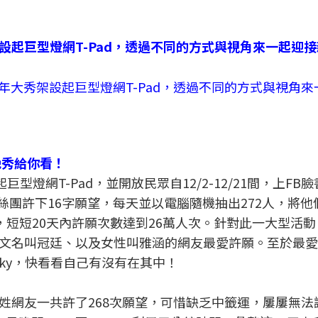
年大秀架設起巨型燈網T-Pad，透過不同的方式與視角
晚秀給你看！
型燈網T-Pad，並開放民眾自12/2-12/21間，上FB
ther」粉絲團許下16字願望，每天並以電腦隨機抽出272人，將
一出，短短20天內許願次數達到26萬人次。針對此一大型活動
文名叫冠廷、以及女性叫雅涵的網友最愛許願。至於最愛
icky，快看看自己有沒有在其中！
姓網友一共許了268次願望，可惜缺乏中籤運，屢屢無法