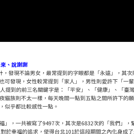
未來、說謝謝
統計，發現不論男女，最常提到的字眼都是「永遠」，其次
也可發現，女性較常提到「家人」，男性則愛許下「一輩
多人提到的前三名關鍵字是：「平安」、「健康」、「臺
夜貓族則不太一樣，每天晚間一點到五點之間所許下的願
，似乎都比較感性一點。
」，一共被寫了9497次，其次是6832次的「我們」，
人對於幸福的追求，使得台北101於這段期間之內化身成