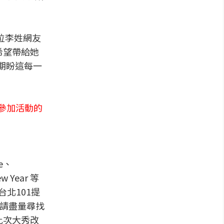
位李姓網友
希望帶給她
，期盼這每一
想參加活動的
e、
w Year 等
。台北101提
，請盡量尋找
此次大秀改