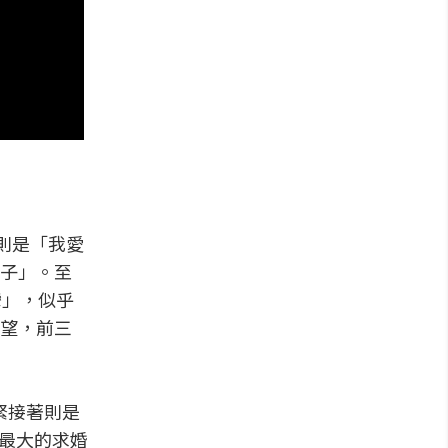
則是「我愛
子」。至
灣」，似乎
望，前三
緊接著則是
了最大的求婚