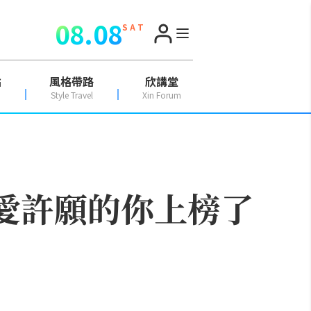
08.08
S A T
點
風格帶路
欣講堂
Style Travel
Xin Forum
最愛許願的你上榜了