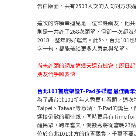
告白版面，共有2503人次的人向對方求
這次的許願幸運兒是一位梁姓網友，他共
則是一共許了268次願望，但卻一次都沒
2018一整年的好運氣。此外，台北101
字一句，都能帶給更多人勇氣與希望。
尚未許願的網友這幾天還有機會！即日起至
朋友們手腳要快！
台北101首度架設T-Pad多媒體 最佳
為了讓台北101新年大秀更有看頭，這次特
Taipei、Taiwan等意涵，T-Pad的誕生，除了給
迎接倒數的期待感，同時更具有Time for Taiw
醒民眾，跨年當天，倒數秀將從當晚23點
位於台北101北方的位置觀賞，千萬不要