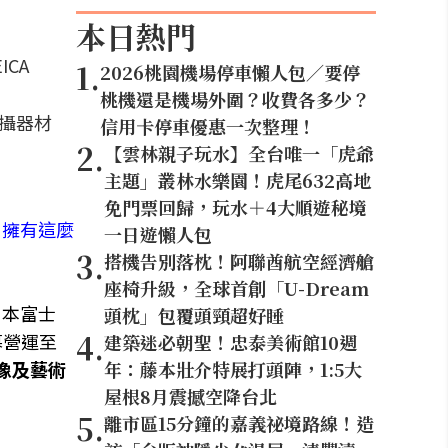
本日熱門
1
.
2026桃園機場停車懶人包／要停
桃機還是機場外圍？收費各多少？
攝器材
信用卡停車優惠一次整理！
2
.
【雲林親子玩水】全台唯一「虎爺
主題」叢林水樂園！虎尾632高地
免門票回歸，玩水＋4大順遊秘境
。擁有這麼
一日遊懶人包
3
.
搭機告別落枕！阿聯酋航空經濟艙
座椅升級，全球首創「U-Dream
日本富士
頭枕」包覆頭頸超好睡
4
.
開幕營運至
建築迷必朝聖！忠泰美術館10週
像及藝術
年：藤本壯介特展打頭陣，1:5大
屋根8月震撼空降台北
5
.
離市區15分鐘的嘉義祕境路線！造