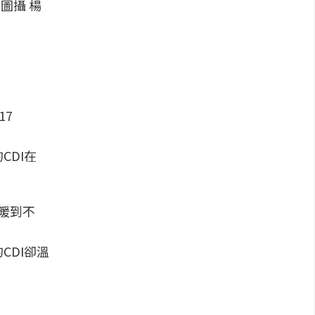
圖攝 楊
DI在
CDI卻溫