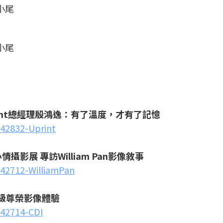
楊小尾
楊小尾
Uprint總經理殷鴻逸：有了溫度，才有了記憶
142832-Uprint
情攝影展 專訪William Pan影像敘事
142712-WilliamPan
造頂級尊榮影像體驗
142714-CDI