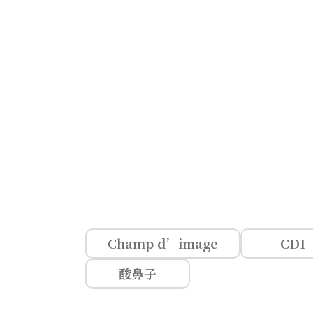
Champ d’image
CDI
酸鼻子