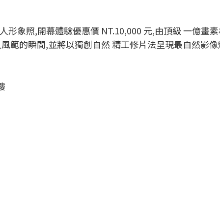
約個人形象照,開幕體驗優惠價 NT.10,000 元,由頂級 一億
人風範的瞬間,並將以獨創自然 精工修片法呈現最自然影像
樓