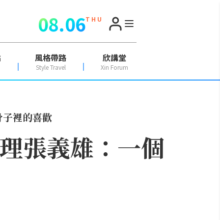
08.06
T H U
點
風格帶路
欣講堂
Style Travel
Xin Forum
是骨子裡的喜歡
總經理張義雄：一個