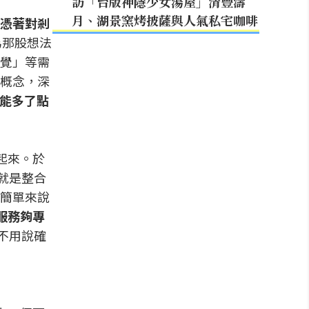
訪「台版神隱少女湯屋」清豐濤
月、湖景窯烤披薩與人氣私宅咖啡
憑著對剎
為那股想法
覺」等需
概念，深
能多了點
起來。於
，就是整合
簡單來說
服務夠專
不用說確