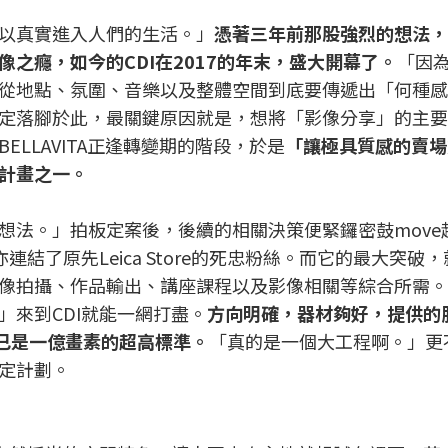
以真實進入人們的生活。」
憑著三年前那股強烈的想法，
之癮，如今的CDI在2017的年末，盛大開幕了。
「因
從地點、氛圍、音樂以及整體空間到底要傳遞出「何種感
定落腳於此，最關鍵原因就是，想將「影像分享」的主要
LLAVITA正逢轉變期的階段，於是
「讓極具質感的賣場
計畫之一。
想法。」拍板定案後，後續的相關決策便緊鑼密鼓move
連結了原先Leica Store的死忠粉絲。而它的最大突破
像拍攝、作品輸出、講座課程以及影像相關等綜合所需。
」來到CDI就能一網打盡。
方向明確，器材夠好，提供的
然已是一億畫素的超高標準。
「真的是一個大工程啊。」更
定計劃。