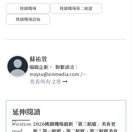
桃園機場
桃園機場第二航廈
桃園機場設施
蘇祐萱
編輯企劃。 聯繫請洽：
maysu@xinmedia.com /
may860527@gmail.com
查看所有文章
延伸閱讀
2026桃園機場最新「第三航廈」美食更
新！第一航廈、第二航廈、第三航廈美食