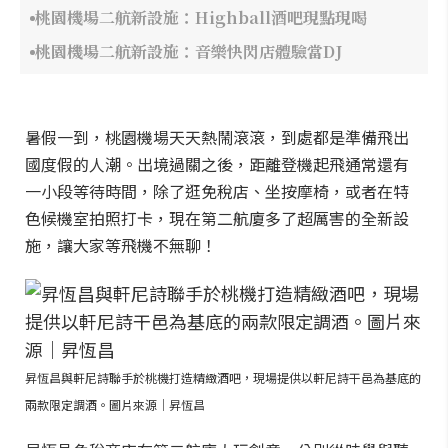
桃園機場二航新設施：Highball酒吧現點現喝
桃園機場二航新設施：音樂快閃店體驗當DJ
暑假一到，桃園機場天天熱鬧滾滾，到處都是準備飛出
國度假的人潮。出境過關之後，距離登機起飛通常還有
一小段等待時間，除了逛免稅店、坐按摩椅，或者在特
色候機室拍照打卡，現在第二航廈多了超厲害的全新設
施，讓大家等飛機不無聊！
昇恆昌與軒尼詩聯手於桃機打造精緻酒吧，現場提供以軒尼詩干邑為基底的
兩款限定調酒。圖片來源｜昇恆昌