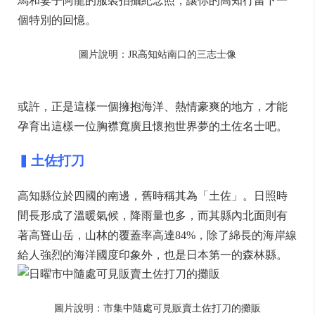
馬和妻子阿龍的服裝拍攝紀念照，讓你的高知行留下一
個特別的回憶。
圖片說明：JR高知站南口的三志士像
或許，正是這樣一個擁抱海洋、熱情豪爽的地方，才能
孕育出這樣一位胸襟寬廣且懷抱世界夢的土佐名士吧。
▍
土佐
打刀
高知縣位於四國的南邊，舊時稱其為「土佐」。日照時
間長形成了溫暖氣候，降雨量也多，而其縣內北面則有
著高聳山岳，山林的覆蓋率高達84%，除了綿長的海岸線
給人強烈的海洋國度印象外，也是日本第一的森林縣。
圖片說明：市集中隨處可見販賣土佐打刀的攤販