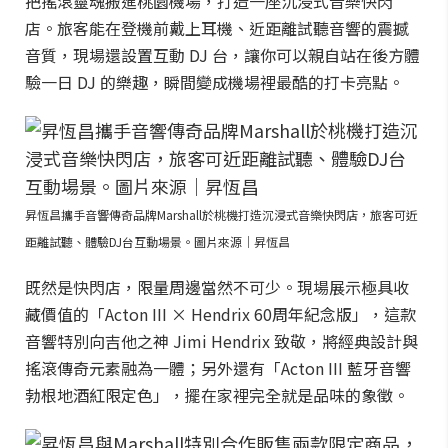
把搖滾靈魂搬進桃園機場，打造一座沉浸式音樂快閃
店。旅客能在登機前戴上耳機、近距離試聽音響的震撼
音質，現場還設置互動 DJ 台，讓你可以親自站在後方體
驗一日 DJ 的樂趣，瞬間變成機場裡最酷的打卡亮點。
昇恆昌攜手音響傳奇品牌Marshall於桃機打造沉浸式音樂快閃店，旅客可近
距離試聽、體驗DJ台互動場景。圖片來源｜昇恆昌
既然是快閃店，限量周邊當然不可少。現場展示極具收
藏價值的「Acton III × Hendrix 60周年紀念版」，這款
音響特別向吉他之神 Jimi Hendrix 致敬，將經典設計與
搖滾傳奇元素融為一體；另外還有「Acton III 藍牙音響
勃根地酒紅限定色」，擺在家裡完全就是品味的象徵。