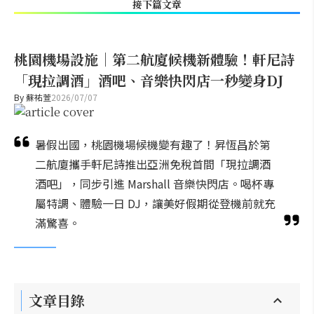
接下篇文章
桃園機場設施｜第二航廈候機新體驗！軒尼詩
「現拉調酒」酒吧、音樂快閃店一秒變身DJ
By
蘇祐萱
2026/07/07
暑假出國，桃園機場候機變有趣了！昇恆昌於第
二航廈攜手軒尼詩推出亞洲免稅首間「現拉調酒
酒吧」，同步引進 Marshall 音樂快閃店。喝杯專
屬特調、體驗一日 DJ，讓美好假期從登機前就充
滿驚喜。
文章目錄