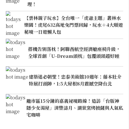
理！
【雲林親子玩水】全台唯一「虎爺主題」叢林水
樂園！虎尾632高地免門票回歸，玩水＋4大順遊
秘境一日遊懶人包
搭機告別落枕！阿聯酋航空經濟艙座椅升級，
全球首創「U-Dream頭枕」包覆頭頸超好睡
建築迷必朝聖！忠泰美術館10週年：藤本壯介
特展打頭陣，1:5大屋根8月震撼空降台北
離市區15分鐘的嘉義祕境路線！造訪「台版神
隱少女湯屋」清豐濤月、湖景窯烤披薩與人氣私
宅咖啡