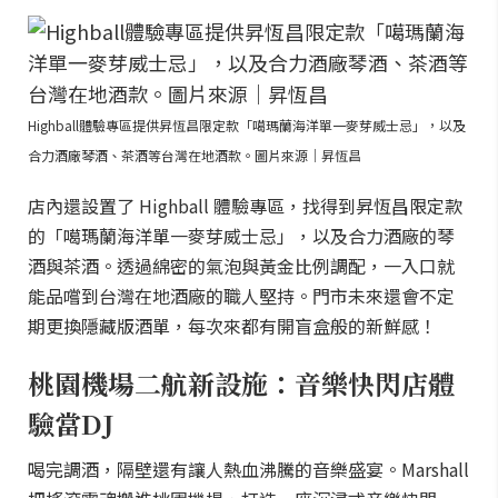
Highball體驗專區提供昇恆昌限定款「噶瑪蘭海洋單一麥芽威士忌」，以及
合力酒廠琴酒、茶酒等台灣在地酒款。圖片來源｜昇恆昌
店內還設置了 Highball 體驗專區，找得到昇恆昌限定款
的「噶瑪蘭海洋單一麥芽威士忌」，以及合力酒廠的琴
酒與茶酒。透過綿密的氣泡與黃金比例調配，一入口就
能品嚐到台灣在地酒廠的職人堅持。門市未來還會不定
期更換隱藏版酒單，每次來都有開盲盒般的新鮮感！
桃園機場二航新設施：音樂快閃店體
驗當DJ
喝完調酒，隔壁還有讓人熱血沸騰的音樂盛宴。Marshall