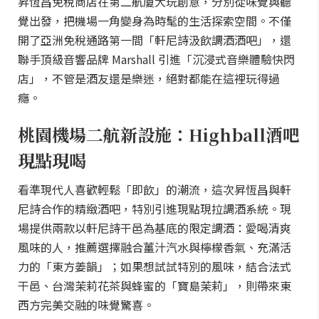
昇恆昌免稅商店在第二航廈大玩創意，分別從味覺與聽
覺出發，把機場一角變身為時髦的生活探索空間。不僅
開了亞洲免稅通路第一間「軒尼詩汲飲調酒酒吧」，還
聯手頂級音響品牌 Marshall 引進「沉浸式音樂體驗快閃
店」，不管是酒友還是樂迷，絕對都能在這裡玩得過
癮。
桃園機場二航新設施：Highball酒吧
現點現喝
看準現代人喜歡輕鬆「即飲」的潮流，這次昇恆昌與軒
尼詩合作的精緻酒吧，特別引進現點現拉調酒系統。現
場提供兩款以軒尼詩干邑為基底的限定調酒：愛喝清爽
風味的人，推薦選擇融合薑汁汽水與檸檬香氣、充滿活
力的「東方姜韻」；如果想試試特別的風味，結合法式
干邑、台灣茉莉花茶與蜂蜜的「寶島茉莉」，則帶來東
西方完美交融的味覺驚喜。