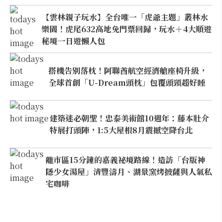
【雲林親子玩水】全台唯一「虎爺主題」叢林水
樂園！虎尾632高地免門票回歸，玩水＋4大順遊
秘境一日遊懶人包
搭機告別落枕！阿聯酋航空經濟艙座椅升級，
全球首創「U-Dream頭枕」包覆頭頸超好睡
建築迷必朝聖！忠泰美術館10週年：藤本壯介
特展打頭陣，1:5大屋根8月震撼空降台北
離市區15分鐘的嘉義祕境路線！造訪「台版神
隱少女湯屋」清豐濤月、湖景窯烤披薩與人氣私
宅咖啡