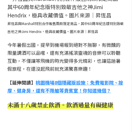
昇恆昌與Marshall特別合作販售兩款限定商品，其中60周年紀念版特別致敬
吉他之神Jimi Hendrix，極具收藏價值。圖片來源｜昇恆昌
今年暑假出國，提早到機場報到絕對不無聊，有微醺的
限量調酒可以品嚐，還有充滿搖滾靈魂的音樂可以聆聽
互動，不僅讓等飛機的時光變得多元精彩，也讓這趟暑
假旅程，在還沒起飛前就充滿驚喜樂趣！
【延伸閱讀】
桃園機場8個隱藏版設施：免費電影院、按
摩、健身房，還有不限艙等貴賓室！你知道幾個？
未滿十八歲禁止飲酒。飲酒過量有礙健康