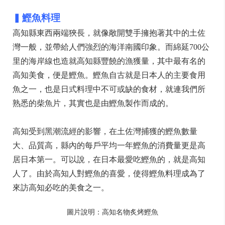
▍
鰹魚料理
高知縣東西兩端狹長，就像敞開雙手擁抱著其中的土佐
灣一般，並帶給人們強烈的海洋南國印象。而綿延700公
里的海岸線也造就高知縣豐饒的漁獲量，其中最有名的
高知美食，便是鰹魚。鰹魚自古就是日本人的主要食用
魚之一，也是日式料理中不可或缺的食材，就連我們所
熟悉的柴魚片，其實也是由鰹魚製作而成的。
高知受到黑潮流經的影響，在土佐灣捕獲的鰹魚數量
大、品質高，縣內的每戶平均一年鰹魚的消費量更是高
居日本第一。可以說，在日本最愛吃鰹魚的，就是高知
人了。由於高知人對鰹魚的喜愛，使得鰹魚料理成為了
來訪高知必吃的美食之一。
圖片說明：高知名物炙烤鰹魚