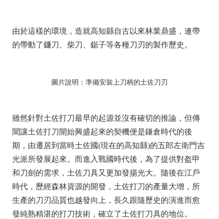
由於這樣的環境，造就高知縣自古以來林業鼎盛，連帶
的帶動了鐮刀、柴刀、鋸子等各種刀刃的製作歷史。
圖片說明：準備安裝上刀柄的土佐刀刃
雖然針對土佐打刀最早的起源並沒有確切的推論，但傳
聞讓土佐打刀開始興盛起來的契機便是鎌倉時代的後
期，由遷居到當時土佐國(現在的高知縣)的五郎左衛門吉
光派所發展起來。而進入戰國時代後，為了提供對盔甲
和刀劍的需求，土佐刀具又更加發揚光大。隨後在江戶
時代，歷經森林資源的開發，土佐打刀的產量大增，所
生產的刀刃品質也越發向上，長久跟隨歷史的演進而愈
發純熟精湛的打刀技術，確立了土佐打刀具的地位。