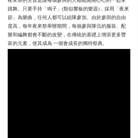
夜來祭的主旨是讓每個參與的人都能開開心心的一起來
跳舞。只要手持「鳴子」(類似響板的樂器)，採用「夜來
節」為樂曲，任何人都可以組隊參加。由於參與的自由
度高，每年夜來祭舉辦期間，每個參與隊伍的服裝、配
樂和編舞都會不斷的改變，在傳統的基礎上增添更多豐
富的元素，使其成為 一個會成長的獨特祭典。