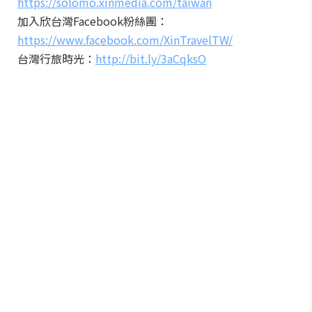
https://solomo.xinmedia.com/taiwan
加入欣台灣Facebook粉絲團：
https://www.facebook.com/XinTravelTW/
台灣行旅時光：
http://bit.ly/3aCqksO