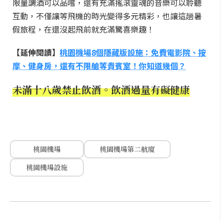
限量調酒可以品嚐，還有充滿搖滾靈魂的音樂可以聆聽
互動，不僅讓等飛機的時光變得多元精彩，也讓這趟暑
假旅程，在還沒起飛前就充滿驚喜樂趣！
【延伸閱讀】
桃園機場8個隱藏版設施：免費電影院、按
摩、健身房，還有不限艙等貴賓室！你知道幾個？
未滿十八歲禁止飲酒。飲酒過量有礙健康
桃園機場
桃園機場第二航廈
桃園機場設施