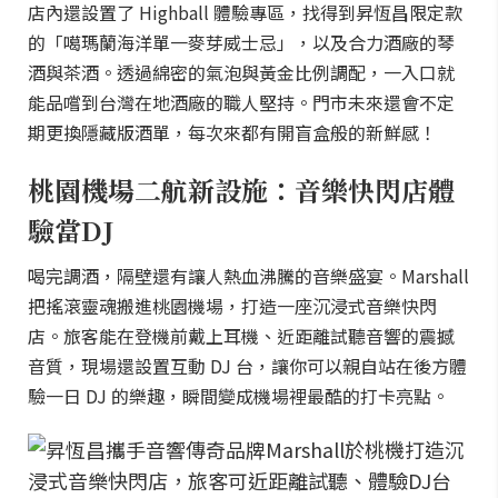
店內還設置了 Highball 體驗專區，找得到昇恆昌限定款
的「噶瑪蘭海洋單一麥芽威士忌」，以及合力酒廠的琴
酒與茶酒。透過綿密的氣泡與黃金比例調配，一入口就
能品嚐到台灣在地酒廠的職人堅持。門市未來還會不定
期更換隱藏版酒單，每次來都有開盲盒般的新鮮感！
桃園機場二航新設施：音樂快閃店體
驗當DJ
喝完調酒，隔壁還有讓人熱血沸騰的音樂盛宴。Marshall
把搖滾靈魂搬進桃園機場，打造一座沉浸式音樂快閃
店。旅客能在登機前戴上耳機、近距離試聽音響的震撼
音質，現場還設置互動 DJ 台，讓你可以親自站在後方體
驗一日 DJ 的樂趣，瞬間變成機場裡最酷的打卡亮點。