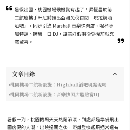
暑假出國，桃園機場候機變有趣了！昇恆昌於第
二航廈攜手軒尼詩推出亞洲免稅首間「現拉調酒
酒吧」，同步引進 Marshall 音樂快閃店。喝杯專
屬特調、體驗一日 DJ，讓美好假期從登機前就充
滿驚喜。
文章目錄
桃園機場二航新設施：Highball酒吧現點現喝
桃園機場二航新設施：音樂快閃店體驗當DJ
暑假一到，桃園機場天天熱鬧滾滾，到處都是準備飛出
國度假的人潮。出境過關之後，距離登機起飛通常還有