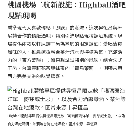
桃園機場二航新設施：Highball酒吧
現點現喝
看準現代人喜歡輕鬆「即飲」的潮流，這次昇恆昌與軒
尼詩合作的精緻酒吧，特別引進現點現拉調酒系統。現
場提供兩款以軒尼詩干邑為基底的限定調酒：愛喝清爽
風味的人，推薦選擇融合薑汁汽水與檸檬香氣、充滿活
力的「東方姜韻」；如果想試試特別的風味，結合法式
干邑、台灣茉莉花茶與蜂蜜的「寶島茉莉」，則帶來東
西方完美交融的味覺驚喜。
Highball體驗專區提供昇恆昌限定款「噶瑪蘭海洋單一麥芽威士忌」，以及
合力酒廠琴酒、茶酒等台灣在地酒款。圖片來源｜昇恆昌