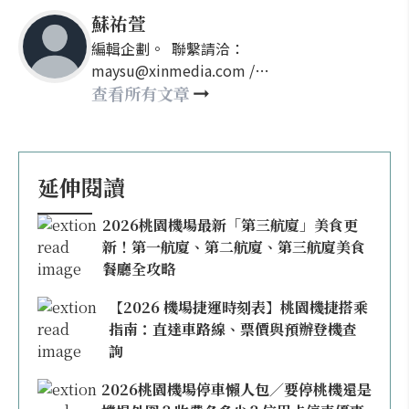
蘇祐萱
編輯企劃。 聯繫請洽：
maysu@xinmedia.com /
may860527@gmail.com
查看所有文章
延伸閱讀
2026桃園機場最新「第三航廈」美食更
新！第一航廈、第二航廈、第三航廈美食
餐廳全攻略
【2026 機場捷運時刻表】桃園機捷搭乘
指南：直達車路線、票價與預辦登機查
詢
2026桃園機場停車懶人包／要停桃機還是