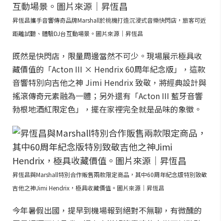
昇恆昌攜手音響傳奇品牌Marshall於桃機打造沉浸式音樂快閃店，旅客可近
距離試聽、體驗DJ台互動場景。圖片來源｜昇恆昌
既然是快閃店，限量周邊當然不可少。現場展示極具收
藏價值的「Acton III × Hendrix 60周年紀念版」，這款
音響特別向吉他之神 Jimi Hendrix 致敬，將經典設計與
搖滾傳奇元素融為一體；另外還有「Acton III 藍牙音響
勃根地酒紅限定色」，擺在家裡完全就是品味的象徵。
昇恆昌與Marshall特別合作販售兩款限定商品，其中60周年紀念版特別致敬
吉他之神Jimi Hendrix，極具收藏價值。圖片來源｜昇恆昌
今年暑假出國，提早到機場報到絕對不無聊，有微醺的