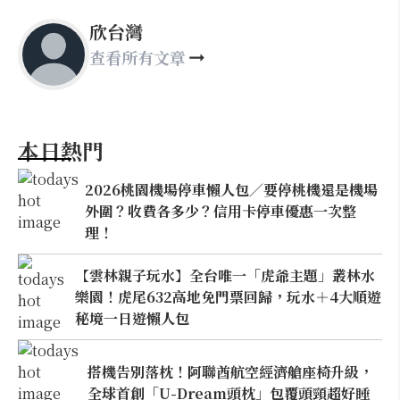
欣台灣
查看所有文章
本日熱門
2026桃園機場停車懶人包／要停桃機還是機場
外圍？收費各多少？信用卡停車優惠一次整
理！
【雲林親子玩水】全台唯一「虎爺主題」叢林水
樂園！虎尾632高地免門票回歸，玩水＋4大順遊
秘境一日遊懶人包
搭機告別落枕！阿聯酋航空經濟艙座椅升級，
全球首創「U-Dream頭枕」包覆頭頸超好睡