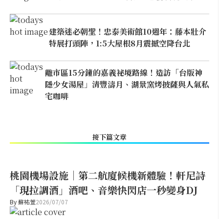
建築迷必朝聖！忠泰美術館10週年：藤本壯介
特展打頭陣，1:5大屋根8月震撼空降台北
離市區15分鐘的嘉義祕境路線！造訪「台版神
隱少女湯屋」清豐濤月、湖景窯烤披薩與人氣私
宅咖啡
接下篇文章
桃園機場設施｜第二航廈候機新體驗！軒尼詩
「現拉調酒」酒吧、音樂快閃店一秒變身DJ
By
蘇祐萱
2026/07/07