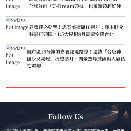
全球首創「U-Dream頭枕」包覆頭頸超好睡
建築迷必朝聖！忠泰美術館10週年：藤本壯介
特展打頭陣，1:5大屋根8月震撼空降台北
離市區15分鐘的嘉義祕境路線！造訪「台版神
隱少女湯屋」清豐濤月、湖景窯烤披薩與人氣私
宅咖啡
Follow Us
享受吧！環遊世界，勇敢歸零去冒險，踏出夢想的第一步。一點勇