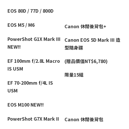
EOS 80D / 77D / 800D
EOS M5 / M6
Canon
休閒後背包+
PowerShot G1X Mark III
Canon EOS 5D Mark III
造
NEW!!
型隨身碟
EF 100mm f/2.8L Macro
(
贈品價值NT$6,780)
IS USM
限量15組
EF 70-200mm f/4L IS
USM
EOS M100
NEW!!
PowerShot G7X Mark II
Canon
休閒後背包