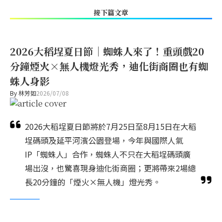
接下篇文章
2026大稻埕夏日節｜蜘蛛人來了！重頭戲20
分鐘煙火×無人機燈光秀，迪化街商圈也有蜘
蛛人身影
By
林芳如
2026/07/08
2026大稻埕夏日節將於7月25日至8月15日在大稻
埕碼頭及延平河濱公園登場，今年與國際人氣
IP「蜘蛛人」合作，蜘蛛人不只在大稻埕碼頭廣
場出沒，也驚喜現身迪化街商圈；更將帶來2場總
長20分鐘的「煙火×無人機」燈光秀。