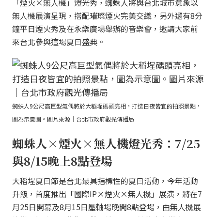
「煙火×無人機」燈光秀，蜘蛛人將與台北城市意象以
無人機展演呈現，搭配璀璨煙火完美交織，另外還有8分
鐘平日煙火秀及在永樂廣場舉辦的音樂會，邀請大家前
來台北參與這場夏日盛典。
蜘蛛人9公尺高巨型氣偶將於大稻埕碼頭亮相，打造日夜皆宜的拍照景點，
圖為示意圖。圖片來源｜台北市政府觀光傳播局
蜘蛛人×煙火×無人機燈光秀：7/25
與8/15晚上8點登場
大稻埕夏日節是台北最具指標性的夏日活動，今年活動
升級，首度推出「國際IP×煙火×無人機」展演，將在7
月25日開幕及8月15日壓軸場晚間8點登場，由無人機展