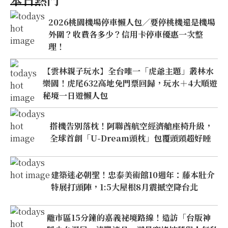
2026桃園機場停車懶人包／要停桃機還是機場
外圍？收費各多少？信用卡停車優惠一次整
理！
【雲林親子玩水】全台唯一「虎爺主題」叢林水
樂園！虎尾632高地免門票回歸，玩水＋4大順遊
秘境一日遊懶人包
搭機告別落枕！阿聯酋航空經濟艙座椅升級，
全球首創「U-Dream頭枕」包覆頭頸超好睡
建築迷必朝聖！忠泰美術館10週年：藤本壯介
特展打頭陣，1:5大屋根8月震撼空降台北
離市區15分鐘的嘉義祕境路線！造訪「台版神