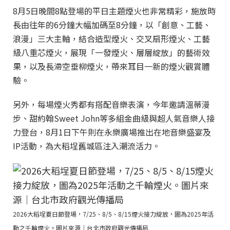
8月5日晚間8點登場的平日主題煙火也非常精彩，施放時
長由往年的6分鐘大幅加碼至8分鐘，以「創意、工藝、
浪漫」三大主軸，結合造型煙火、交叉扇形煙火、工藝
級八重芯煙火，展現「一發煙火、層層綻放」的藝術效
果，以及長滯空垂柳煙火，帶來耳目一新的煙火觀賞體
驗。
另外，每場煙火秀都有搭配音樂表演，今年邀請溫蒂漫
步、甜約翰Sweet John等多組金曲級與超人氣音樂人接
力登台，8月1日下午則在永樂廣場推出在地音樂盛宴及
IP活動，為大稻埕舊城區注入潮流活力。
2026大稻埕夏日節登場，7/25、8/5、8/15煙火接力綻放，圖為2025年活
動之千輪煙火。圖片來源｜台北市政府觀光傳播局