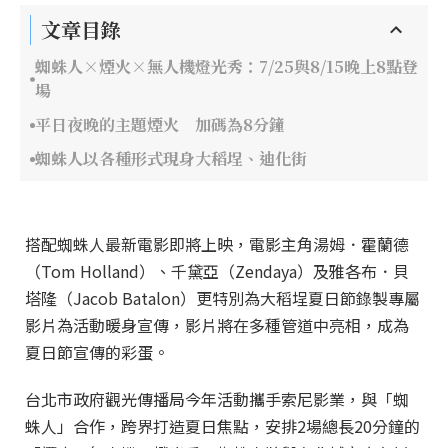
文章目錄
蜘蛛人×煙火×無人機燈光秀：7/25與8/15晚上8點登
場
平日夜晚的主題煙火 加碼為8分鐘
蜘蛛人以各種形式現身大稻埕、迪化街
搭配蜘蛛人最新電影即將上映，電影主角湯姆．霍蘭德
（Tom Holland）、千黛亞（Zendaya）及雅各布．貝
塔隆（Jacob Batalon）更特別為大稻埕夏日節錄製專屬
影片為活動暖身宣傳，影片將在多種管道中亮相，成為
夏日節宣傳的彩蛋。
台北市政府觀光傳播局今年活動攜手索尼影業，與「蜘
蛛人」合作，跨界打造夏日焦點，安排2場總長20分鐘的