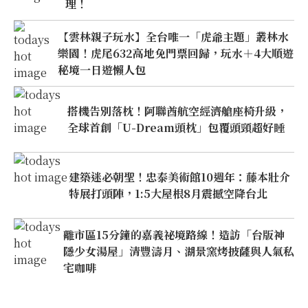
理！
【雲林親子玩水】全台唯一「虎爺主題」叢林水
樂園！虎尾632高地免門票回歸，玩水＋4大順遊
秘境一日遊懶人包
搭機告別落枕！阿聯酋航空經濟艙座椅升級，
全球首創「U-Dream頭枕」包覆頭頸超好睡
建築迷必朝聖！忠泰美術館10週年：藤本壯介
特展打頭陣，1:5大屋根8月震撼空降台北
離市區15分鐘的嘉義祕境路線！造訪「台版神
隱少女湯屋」清豐濤月、湖景窯烤披薩與人氣私
宅咖啡