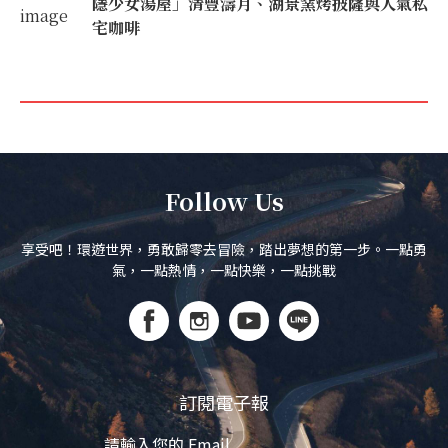
隱少女湯屋」清豐濤月、湖景窯烤披薩與人氣私
宅咖啡
Follow Us
享受吧！環遊世界，勇敢歸零去冒險，踏出夢想的第一步。一點勇
氣，一點熱情，一點快樂，一點挑戰
訂閱電子報