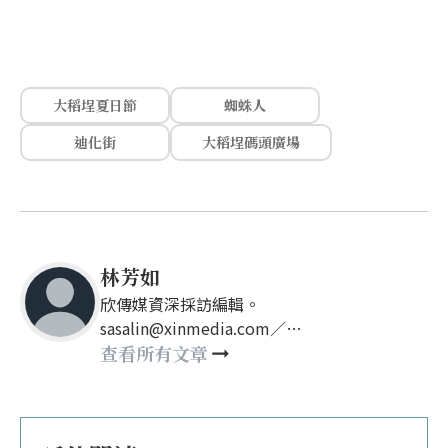
大稻埕夏日節
蜘蛛人
迪化街
大稻埕碼頭廣場
林芳如
欣傳媒資深採訪編輯。
sasalin@xinmedia.com／
happy21917@gmail.com
查看所有文章