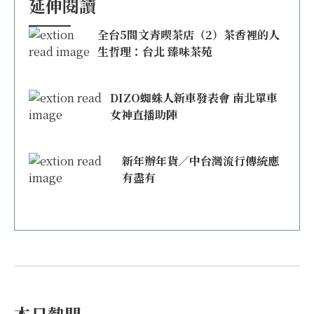
延伸閱讀
全台5間文青喫茶店（2）茶香裡的人
生哲理：台北 臻味茶苑
DIZO蜘蛛人新車發表會 南北單車
女神直播助陣
新年辦年貨／中台灣流行傳統應
有盡有
本日熱門