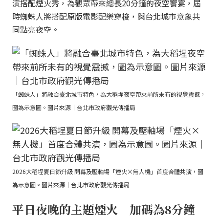
演搭配煙火秀，為觀眾帶來總長20分鐘的夜空饗宴，屆
時蜘蛛人將搭配原版電影配樂穿梭，與台北城市意象共
同點亮夜空。
「蜘蛛人」將融合臺北城市特色，為大稻埕夜空帶來前所未有的視覺震撼，
圖為示意圖。圖片來源｜台北市政府觀光傳播局
2026大稻埕夏日節升級 開幕及壓軸場「煙火×無人機」首度合體共演，圖
為示意圖。圖片來源｜台北市政府觀光傳播局
平日夜晚的主題煙火 加碼為8分鐘