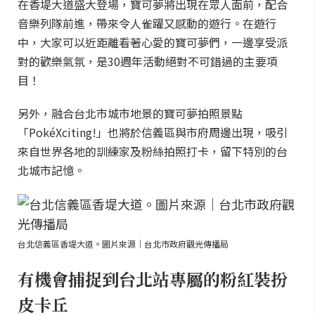
在香堤大道盛大登場，寶可夢將出現在眾人面前，配合
音樂列隊前進，帶來令人雀躍又感動的遊行。在遊行
中，大家可以近距離看著心愛的寶可夢們，一邊享受派
對的歡樂氣氛，是30週年活動絕對不可錯過的主要項
目！
另外，融合台北市城市地景的寶可夢拍照景點
「PokéXciting!」也將於信義區與市府周邊出現，吸引
來自世界各地的訓練家及粉絲拍照打卡，留下特別的台
北城市記憶。
台北信義區香堤大道。圖片來源｜台北市政府觀光傳播局
有機會捕捉到台北站專屬的粉紅裝扮
皮卡丘