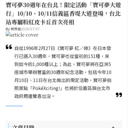
寶可夢30週年在台北！限定活動「寶可夢大遊
行」10/10、10/11信義區香堤大道登場，台北
站專屬粉紅皮卡丘首次亮相
By
林芳如
2026/07/07
自從1996年2月27日《寶可夢 紅／綠》在日本發
行已邁入30週年，寶可夢也從當初的151種，來
到如今的1,000種以上；為此，寶可夢將在亞洲5
座城市舉辦豐富的30週年紀念活動，包括今年10
月10日、11日在台北推出的限定活動，寶可夢拍
照景點「PokéXciting!」也將於信義區與台北市
政府周邊驚喜出沒。
文章目錄