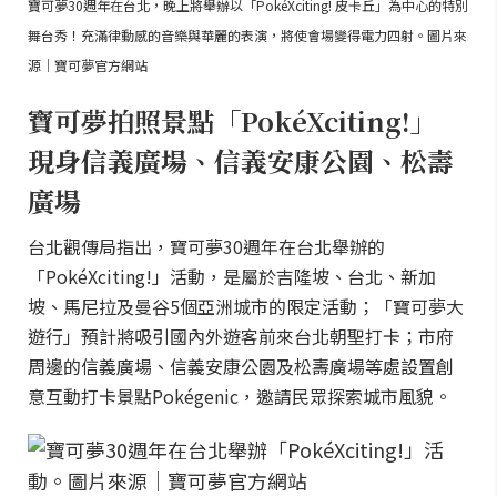
寶可夢30週年在台北，晚上將舉辦以「PokéXciting! 皮卡丘」為中心的特別
舞台秀！充滿律動感的音樂與華麗的表演，將使會場變得電力四射。圖片來
源｜寶可夢官方網站
寶可夢拍照景點「PokéXciting!」
現身信義廣場、信義安康公園、松壽
廣場
台北觀傳局指出，寶可夢30週年在台北舉辦的
「PokéXciting!」活動，是屬於吉隆坡、台北、新加
坡、馬尼拉及曼谷5個亞洲城市的限定活動；「寶可夢大
遊行」預計將吸引國內外遊客前來台北朝聖打卡；市府
周邊的信義廣場、信義安康公園及松壽廣場等處設置創
意互動打卡景點Pokégenic，邀請民眾探索城市風貌。