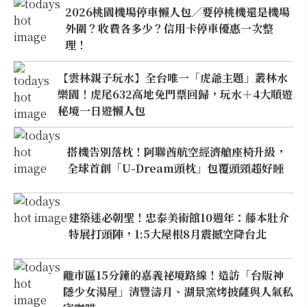
2026桃園機場停車懶人包／要停桃機還是機場
外圍？收費各多少？信用卡停車優惠一次整
理！
【雲林親子玩水】全台唯一「虎爺主題」叢林水
樂園！虎尾632高地免門票回歸，玩水＋4大順遊
秘境一日遊懶人包
搭機告別落枕！阿聯酋航空經濟艙座椅升級，
全球首創「U-Dream頭枕」包覆頭頸超好睡
建築迷必朝聖！忠泰美術館10週年：藤本壯介
特展打頭陣，1:5大屋根8月震撼空降台北
離市區15分鐘的嘉義祕境路線！造訪「台版神
隱少女湯屋」清豐濤月、湖景窯烤披薩與人氣私