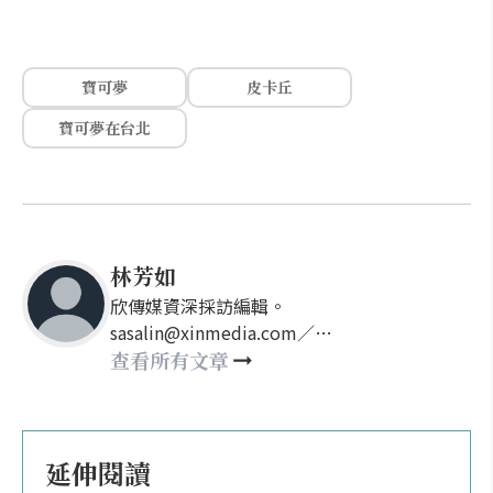
寶可夢
皮卡丘
寶可夢在台北
林芳如
欣傳媒資深採訪編輯。
sasalin@xinmedia.com／
happy21917@gmail.com
查看所有文章
延伸閱讀