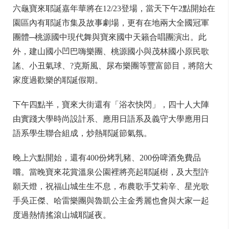
六龜寶來耶誕嘉年華將在12/23登場，當天下午2點開始在
園區內有耶誕市集及故事劇場，更有在地兩大全國冠軍
團體─桃源國中現代舞與寶來國中天籟合唱團演出。此
外，建山國小凹巴嗨樂團、桃源國小與茂林國小原民歌
謠、小丑氣球、?克斯風、尿布樂團等豐富節目，將陪大
家度過歡樂的耶誕假期。
下午四點半，寶來大街還有「浴衣快閃」，四十人大陣
由實踐大學時尚設計系、應用日語系及義守大學應用日
語系學生聯合組成，炒熱耶誕節氣氛。
晚上六點開始，還有400份烤乳豬、200份啤酒免費品
嚐。當晚寶來花賞溫泉公園裡將亮起耶誕樹，及大型許
願天燈，祝福山城生生不息，布農歌手艾莉辛、星光歌
手吳正傑、哈雷樂團與魯凱公主金秀麗也會與大家一起
度過熱情搖滾山城耶誕夜。