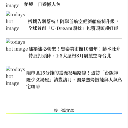
秘境一日遊懶人包
搭機告別落枕！阿聯酋航空經濟艙座椅升級，
全球首創「U-Dream頭枕」包覆頭頸超好睡
建築迷必朝聖！忠泰美術館10週年：藤本壯介
特展打頭陣，1:5大屋根8月震撼空降台北
離市區15分鐘的嘉義祕境路線！造訪「台版神
隱少女湯屋」清豐濤月、湖景窯烤披薩與人氣私
宅咖啡
接下篇文章