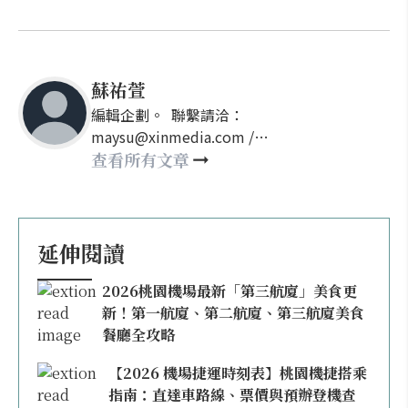
蘇祐萱
編輯企劃。 聯繫請洽：
maysu@xinmedia.com /
may860527@gmail.com
查看所有文章
延伸閱讀
2026桃園機場最新「第三航廈」美食更
新！第一航廈、第二航廈、第三航廈美食
餐廳全攻略
【2026 機場捷運時刻表】桃園機捷搭乘
指南：直達車路線、票價與預辦登機查