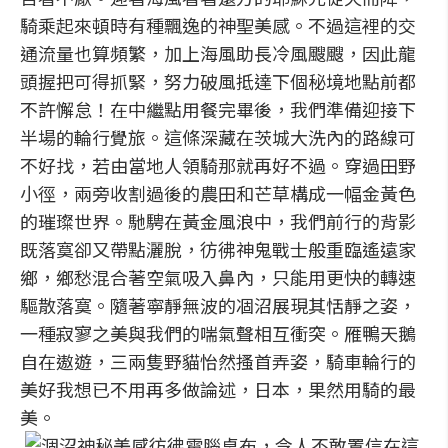
騎乘起來頓時有種飄逸的神聖美感。不過這裡的交
通流量也算頻繁，加上海風助長冷風颼颼，因此龍
頭握把可得抓緊，努力破風抵達下個秘境地點前都
不許懈怠！在中繼點用餐完畢後，我們準備迎接下
半場的輪行覺旅。這條深藏在茨城大洗內的路線可
不好找，若由當地人領騎那就再好不過。穿過田野
小徑，兩旁收割過後的農田和芒草構成一幅金黃色
的璀璨世界。馳騁在黃金風浪中，我們前行的背影
既落寞卻又帶點灑脫，彷彿神鬼戰士般重臨遙遠家
鄉，鄉愁混合著空氣吸入鼻內，只能用更快的轉速
驅散落寞。隨著寧靜無波的凅沼展現其恬靜之姿，
一種寂寥之美與我們的喘氣聲相互衝突。雁鴨天鵝
自在遨遊，三兩隻野貓怡然搔首弄姿，騎車輪行的
美好我想已不用再多做論述，日本，果然用騎的最
美。