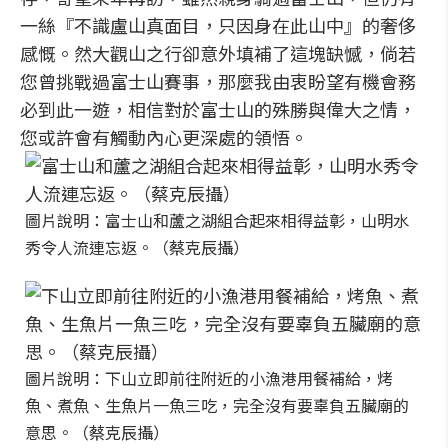
一絲『不識盧山真面目，只因身在此山中』的奢侈
感慨。然大觀山之行卻意外填補了這塊缺憾，倘若
您曾挑戰過富士山賽事，那麼我由衷盼望有機會務
必到此一遊，相信對於富士山的殊勝與偉大之情，
您或許會有觸動內心更深處的領悟。
圖片說明：富士山和蘆之湖組合起來相得益彰，山明水
秀令人流連忘返。（蔡克辰攝）
圖片說明：下山立即前往附近的小漁港用餐補給，烤
魚、煮魚、生魚片一魚三吃，完全沒有要辜負五臟廟的
意思。（蔡克辰攝）