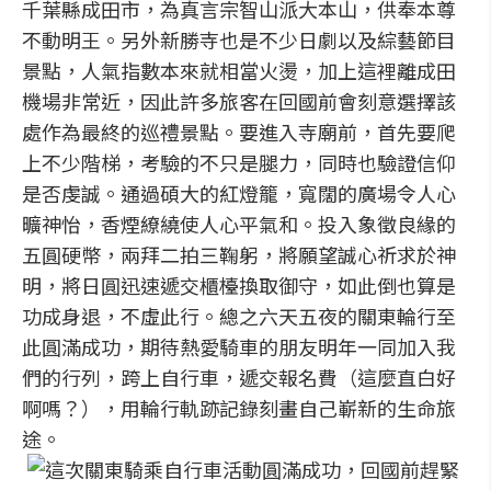
千葉縣成田市，為真言宗智山派大本山，供奉本尊
不動明王。另外新勝寺也是不少日劇以及綜藝節目
景點，人氣指數本來就相當火燙，加上這裡離成田
機場非常近，因此許多旅客在回國前會刻意選擇該
處作為最終的巡禮景點。要進入寺廟前，首先要爬
上不少階梯，考驗的不只是腿力，同時也驗證信仰
是否虔誠。通過碩大的紅燈籠，寬闊的廣場令人心
曠神怡，香煙繚繞使人心平氣和。投入象徵良緣的
五圓硬幣，兩拜二拍三鞠躬，將願望誠心祈求於神
明，將日圓迅速遞交櫃檯換取御守，如此倒也算是
功成身退，不虛此行。總之六天五夜的關東輪行至
此圓滿成功，期待熱愛騎車的朋友明年一同加入我
們的行列，跨上自行車，遞交報名費（這麼直白好
啊嗎？），用輪行軌跡記錄刻畫自己嶄新的生命旅
途。