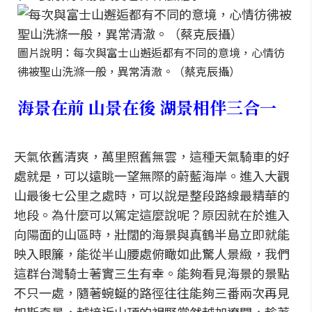
圖片說明：每次與富士山邂逅都有不同的意境，心情彷
彿被聖山洗滌一般，異常清澈。（蔡克辰攝）
海景在前 山景在後 湖景相伴三合一
天氣依舊清爽，萬里照舊無雲，這種天氣騎車的好
處就是，可以遠眺一望無際的蔚藍海岸。進入大觀
山最後七公里之處時，可以說是整段路線最精華的
地段。為什麼可以篤定這麼說呢？原因就在於進入
向陽面的山區時，壯闊的海景與真鶴半島立即就能
映入眼簾，能從半山腰處俯瞰如此驚人景緻，我們
這群台灣騎士著實三生有幸。能夠看見海景的景點
不只一處，隨著蜿蜒的路徑往往能夠三番兩次再見