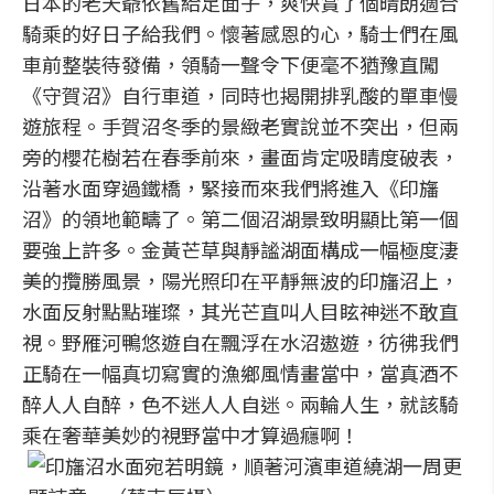
日本的老天爺依舊給足面子，爽快賞了個晴朗適合
騎乘的好日子給我們。懷著感恩的心，騎士們在風
車前整裝待發備，領騎一聲令下便毫不猶豫直闖
《守賀沼》自行車道，同時也揭開排乳酸的單車慢
遊旅程。手賀沼冬季的景緻老實說並不突出，但兩
旁的櫻花樹若在春季前來，畫面肯定吸睛度破表，
沿著水面穿過鐵橋，緊接而來我們將進入《印旛
沼》的領地範疇了。第二個沼湖景致明顯比第一個
要強上許多。金黃芒草與靜謐湖面構成一幅極度淒
美的攬勝風景，陽光照印在平靜無波的印旛沼上，
水面反射點點璀璨，其光芒直叫人目眩神迷不敢直
視。野雁河鴨悠遊自在飄浮在水沼遨遊，彷彿我們
正騎在一幅真切寫實的漁鄉風情畫當中，當真酒不
醉人人自醉，色不迷人人自迷。兩輪人生，就該騎
乘在奢華美妙的視野當中才算過癮啊！