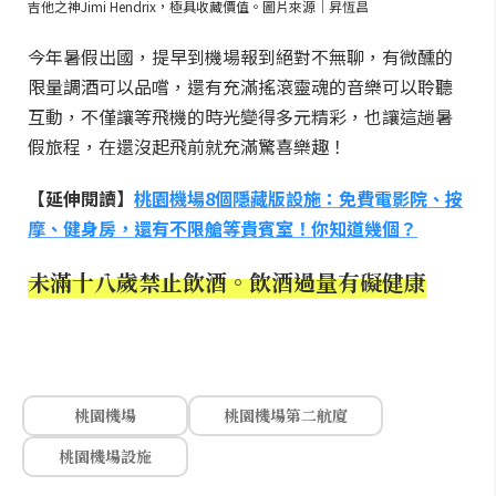
吉他之神Jimi Hendrix，極具收藏價值。圖片來源｜昇恆昌
今年暑假出國，提早到機場報到絕對不無聊，有微醺的
限量調酒可以品嚐，還有充滿搖滾靈魂的音樂可以聆聽
互動，不僅讓等飛機的時光變得多元精彩，也讓這趟暑
假旅程，在還沒起飛前就充滿驚喜樂趣！
【延伸閱讀】
桃園機場8個隱藏版設施：免費電影院、按
摩、健身房，還有不限艙等貴賓室！你知道幾個？
未滿十八歲禁止飲酒。飲酒過量有礙健康
桃園機場
桃園機場第二航廈
桃園機場設施