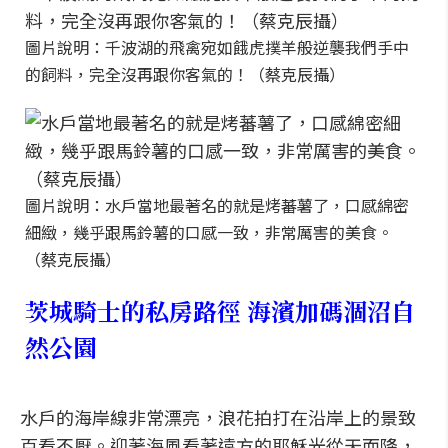
圖片說明：千波湖的飛禽宛如餓虎撲羊般逆襲我們手中
的飼料，完全沒再跟你客氣的！（蔡克辰攝）
圖片說明：水戶當地最著名的就是烤蕃薯了，口感綿密
細緻，幾乎跟馬鈴薯的口感一致，非常厲害的美食。
（蔡克辰攝）
茨城騎士的私房路徑 海濱加碼涸沼自
然公園
水戶的海岸線非常漂亮，浪花拍打在沿岸上的景致
百看不厭。迎著海風看著遠方的耶穌光從天而降，