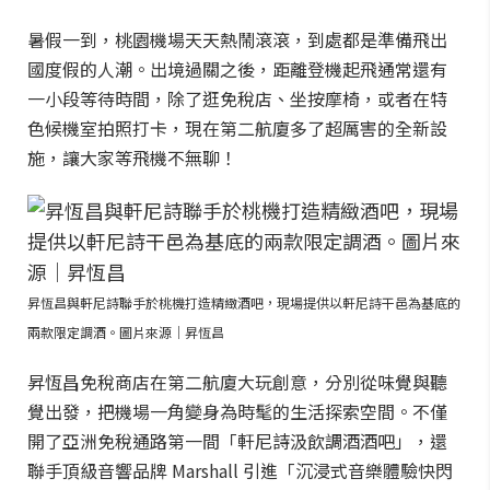
暑假一到，桃園機場天天熱鬧滾滾，到處都是準備飛出
國度假的人潮。出境過關之後，距離登機起飛通常還有
一小段等待時間，除了逛免稅店、坐按摩椅，或者在特
色候機室拍照打卡，現在第二航廈多了超厲害的全新設
施，讓大家等飛機不無聊！
昇恆昌與軒尼詩聯手於桃機打造精緻酒吧，現場提供以軒尼詩干邑為基底的
兩款限定調酒。圖片來源｜昇恆昌
昇恆昌免稅商店在第二航廈大玩創意，分別從味覺與聽
覺出發，把機場一角變身為時髦的生活探索空間。不僅
開了亞洲免稅通路第一間「軒尼詩汲飲調酒酒吧」，還
聯手頂級音響品牌 Marshall 引進「沉浸式音樂體驗快閃