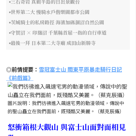
三石奇岩 真鶴半島的日出景觀台
世界第二大 慢騎水戶偕樂園都市公園
茨城騎士的私房路徑 海濱加碼涸沼自然公園
守賀沼 × 印旛沼 千葉縣首屈一指的自行車道
最後一拜 日本第二大寺廟 成田山新勝寺
◎前情提要：
雪冠富士山 關東平原暴走騎行日記
《前戲篇》
圖片說明：我們彷彿進入飆速宅男的動漫領域，傳說中
的聖山矗立在我們面前，既殘酷又美麗。（蔡克辰攝）
怒衝箱根大觀山 與富士山面對面相見