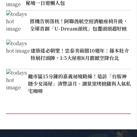
秘境一日遊懶人包
搭機告別落枕！阿聯酋航空經濟艙座椅升級，
全球首創「U-Dream頭枕」包覆頭頸超好睡
建築迷必朝聖！忠泰美術館10週年：藤本壯介
特展打頭陣，1:5大屋根8月震撼空降台北
離市區15分鐘的嘉義祕境路線！造訪「台版神
隱少女湯屋」清豐濤月、湖景窯烤披薩與人氣私
宅咖啡