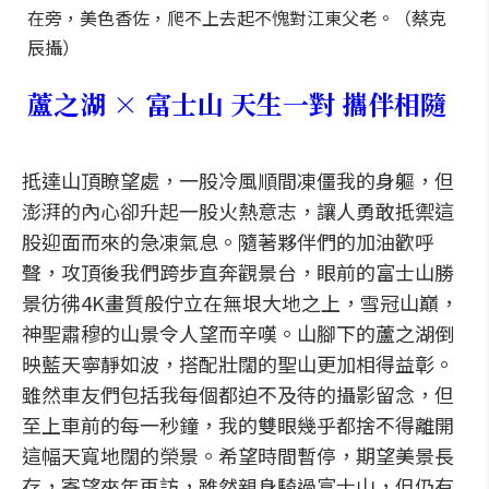
在旁，美色香佐，爬不上去起不愧對江東父老。（蔡克
辰攝）
蘆之湖 × 富士山 天生一對 攜伴相隨
抵達山頂瞭望處，一股冷風順間凍僵我的身軀，但
澎湃的內心卻升起一股火熱意志，讓人勇敢抵禦這
股迎面而來的急凍氣息。隨著夥伴們的加油歡呼
聲，攻頂後我們跨步直奔觀景台，眼前的富士山勝
景彷彿4K畫質般佇立在無垠大地之上，雪冠山巔，
神聖肅穆的山景令人望而辛嘆。山腳下的蘆之湖倒
映藍天寧靜如波，搭配壯闊的聖山更加相得益彰。
雖然車友們包括我每個都迫不及待的攝影留念，但
至上車前的每一秒鐘，我的雙眼幾乎都捨不得離開
這幅天寬地闊的榮景。希望時間暫停，期望美景長
存，寄望來年再訪，雖然親身騎過富士山，但仍有