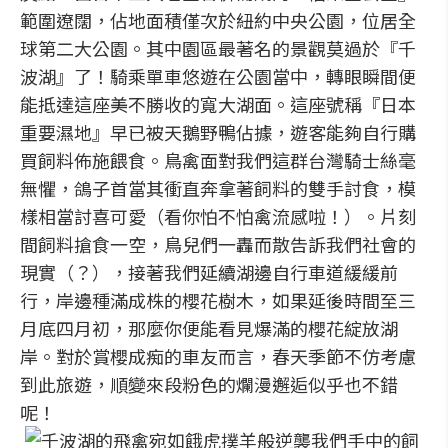
範圍遼闊，佔地面積僅次於紐約中央公園，位居全
球第二大公園。其中園區最著名的景觀莫過於『千
波湖』了！騎乘單車悠遊在公園當中，轉眼瞬間便
能抵達這座美不勝收的寬大湖面。這座號稱『日本
重要濕地』早已被天鵝野鴨佔據，遊客能夠自行購
買飼料佈施餵食。鳥禽面對我們這群台灣騎士絲毫
無懼，鴿子首當其衝直奔拿著飼料的雙手討食，模
樣相當討喜可愛（看你怕不怕禽流感啦！）。片刻
間飼料搶食一空，鳥兒們一轟而散告訴我們社會的
現實（？），接著我們延續湖邊自行車道緩緩前
行，岸邊種滿成株的櫻花樹木，如果延後時間至三
月底四月初，那麼你便能看見爆滿的櫻花綻放湖
岸。對於賞櫻成痴的車友而言，春天季節不仿考慮
到此旅遊，順變來段粉色的爛漫邂逅似乎也不錯
呢！