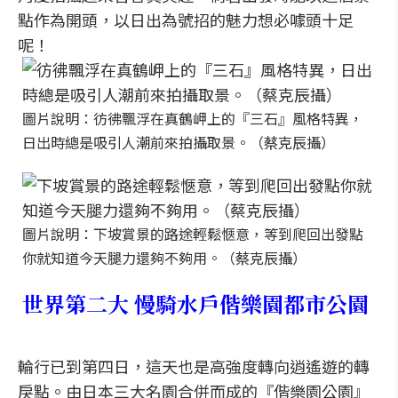
點作為開頭，以日出為號招的魅力想必噱頭十足
呢！
圖片說明：彷彿飄浮在真鶴岬上的『三石』風格特異，
日出時總是吸引人潮前來拍攝取景。（蔡克辰攝）
圖片說明：下坡賞景的路途輕鬆愜意，等到爬回出發點
你就知道今天腿力還夠不夠用。（蔡克辰攝）
世界第二大 慢騎水戶偕樂園都市公園
輪行已到第四日，這天也是高強度轉向逍遙遊的轉
戾點。由日本三大名園合併而成的『偕樂園公園』