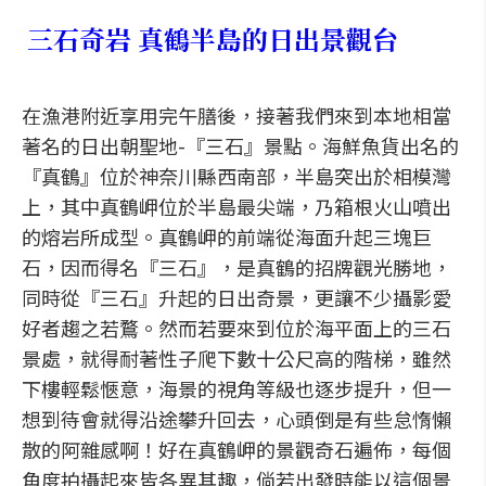
三石奇岩 真鶴半島的日出景觀台
在漁港附近享用完午膳後，接著我們來到本地相當
著名的日出朝聖地-『三石』景點。海鮮魚貨出名的
『真鶴』位於神奈川縣西南部，半島突出於相模灣
上，其中真鶴岬位於半島最尖端，乃箱根火山噴出
的熔岩所成型。真鶴岬的前端從海面升起三塊巨
石，因而得名『三石』，是真鶴的招牌觀光勝地，
同時從『三石』升起的日出奇景，更讓不少攝影愛
好者趨之若鶩。然而若要來到位於海平面上的三石
景處，就得耐著性子爬下數十公尺高的階梯，雖然
下樓輕鬆愜意，海景的視角等級也逐步提升，但一
想到待會就得沿途攀升回去，心頭倒是有些怠惰懶
散的阿雜感啊！好在真鶴岬的景觀奇石遍佈，每個
角度拍攝起來皆各異其趣，倘若出發時能以這個景