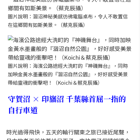
圖片說明：涸沼神秘美感彷彿電腦桌布，令人不敢置信
在這鄉間有如斯美景。（蔡克辰攝）
圖片說明：海濱公路途經大洗町的『神磯舞台』，同時
加映金黃水墨畫般的『涸沼自然公園』，好好感受美景
帶給靈魂的衝擊吧！（Koichi＆蔡克辰攝）
守賀沼 × 印旛沼 千葉縣首屈一指的
自行車道
時光過得飛快，五天的輪行關東之旅已接近尾聲，