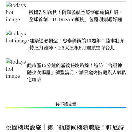
搭機告別落枕！阿聯酋航空經濟艙座椅升級，
全球首創「U-Dream頭枕」包覆頭頸超好睡
建築迷必朝聖！忠泰美術館10週年：藤本壯介
特展打頭陣，1:5大屋根8月震撼空降台北
離市區15分鐘的嘉義祕境路線！造訪「台版神
隱少女湯屋」清豐濤月、湖景窯烤披薩與人氣私
宅咖啡
接下篇文章
桃園機場設施｜第二航廈候機新體驗！軒尼詩