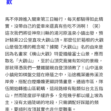
歡
馬不停蹄進入關東第三日輪行，每天都騎得如此精
實，沒帶自己的愛車來還真有些吃不消啊！（笑）
這次我們將從神奈川縣的湯河原溫泉小鎮出發，預
計騎乘22公里直攻大觀山頂。那麼位於箱根的大觀
山是個怎樣的概念呢？據聞『大觀山』名的由來是
因為名畫家《橫山大觀》特愛描繪富士山景，應而
取名「大觀山」，至於山頂究竟擁有如何的景緻，
那就得憑我們一雙鐵腿親自登頂領教了！山中溫泉
小鎮宛如棋盤交錯在綠蔭之中，沿途楓葉遍佈溪流
岸旁，搭配白煙嬝嬝更顯詩情畫意。通過市區，隊
伍開始轉進山區範疇，這段路線有點類似台北五指
山，然而陡度卻平緩許多，全程幾乎都以緩上坡為
主，沒有太過陡峭的地段，只需調配好踩踏的頻
率，要順利攻頂其實也非什麼難事。