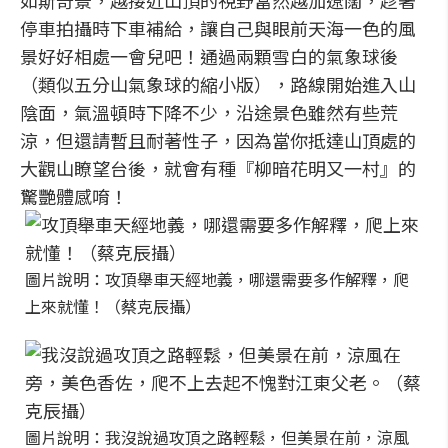
如斯奇景，越接近山頂的視野當然越加遼闊，趁著
停車拍攝時下車補給，讓自己與眼前天海一色的風
景好好相處一會兒吧！通過兩顆雪白的氣象球後
（類似五分山氣象球的縮小版），路線開始進入山
陰面，氣溫頓時下降不少，沿途景色雖然有些荒
涼，但還請暫且耐著性子，因為當你抵達山頂處的
大觀山瞭望台後，就會有種『柳暗花明又一村』的
驚艷體感唷！
圖片說明：攻頂舉車天經地義，哪還需要多作解釋，爬
上來就懂！（蔡克辰攝）
圖片說明：我沒說過攻頂之路輕鬆，但美景在前，涼風