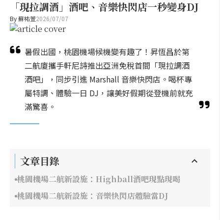
「現拉調酒」酒吧、音樂快閃店一秒變身DJ
By
蘇祐萱
2026/07/07
暑假出國，桃園機場候機變有趣了！昇恆昌於第
二航廈攜手軒尼詩推出亞洲免稅首間「現拉調酒
酒吧」，同步引進 Marshall 音樂快閃店。喝杯專
屬特調、體驗一日 DJ，讓美好假期從登機前就充
滿驚喜。
文章目錄
桃園機場二航新設施：Highball酒吧現點現喝
桃園機場二航新設施：音樂快閃店體驗當DJ