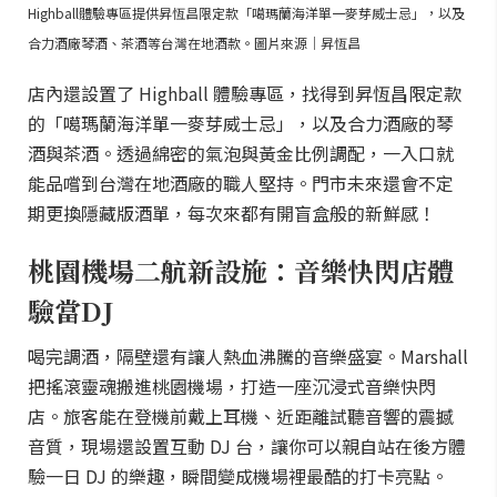
Highball體驗專區提供昇恆昌限定款「噶瑪蘭海洋單一麥芽威士忌」，以及
合力酒廠琴酒、茶酒等台灣在地酒款。圖片來源｜昇恆昌
店內還設置了 Highball 體驗專區，找得到昇恆昌限定款
的「噶瑪蘭海洋單一麥芽威士忌」，以及合力酒廠的琴
酒與茶酒。透過綿密的氣泡與黃金比例調配，一入口就
能品嚐到台灣在地酒廠的職人堅持。門市未來還會不定
期更換隱藏版酒單，每次來都有開盲盒般的新鮮感！
桃園機場二航新設施：音樂快閃店體
驗當DJ
喝完調酒，隔壁還有讓人熱血沸騰的音樂盛宴。Marshall
把搖滾靈魂搬進桃園機場，打造一座沉浸式音樂快閃
店。旅客能在登機前戴上耳機、近距離試聽音響的震撼
音質，現場還設置互動 DJ 台，讓你可以親自站在後方體
驗一日 DJ 的樂趣，瞬間變成機場裡最酷的打卡亮點。