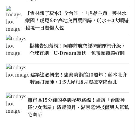
【雲林親子玩水】全台唯一「虎爺主題」叢林水
樂園！虎尾632高地免門票回歸，玩水＋4大順遊
秘境一日遊懶人包
搭機告別落枕！阿聯酋航空經濟艙座椅升級，
全球首創「U-Dream頭枕」包覆頭頸超好睡
建築迷必朝聖！忠泰美術館10週年：藤本壯介
特展打頭陣，1:5大屋根8月震撼空降台北
離市區15分鐘的嘉義祕境路線！造訪「台版神
隱少女湯屋」清豐濤月、湖景窯烤披薩與人氣私
宅咖啡