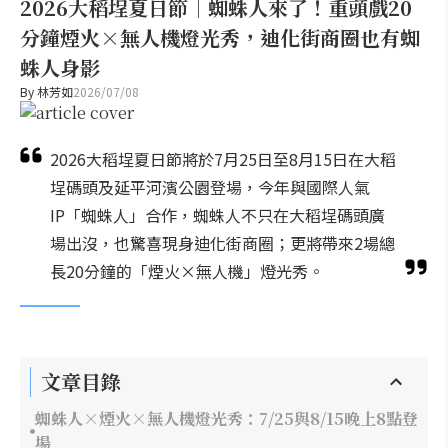
2026大稻埕夏日節｜蜘蛛人來了！重頭戲20
分鐘煙火×無人機燈光秀，迪化街商圈也有蜘
蛛人身影
By
林芳如
2026/07/08
2026大稻埕夏日節將於7月25日至8月15日在大稻
埕碼頭及延平河濱公園登場，今年與國際人氣
IP「蜘蛛人」合作，蜘蛛人不只在大稻埕碼頭廣
場出沒，也驚喜現身迪化街商圈；更將帶來2場總
長20分鐘的「煙火×無人機」燈光秀。
文章目錄
蜘蛛人×煙火×無人機燈光秀：7/25與8/15晚上8點登
場