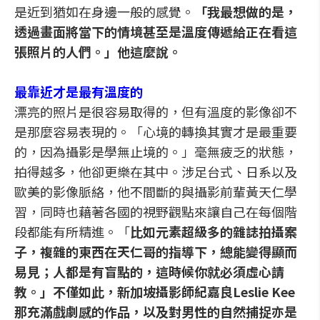
是近到猶如在身邊一般的感覺。
「我最想做的是，
透過畫面將當下的情境甚至是溫度傳遞給正在看這
張照片的人們。」他這麼說。
最靠近才是最有溫度的
漂亮的照片是很容易取得的，但有溫度的影像卻不
是那麼容易表現的。「心境的轉換其實才是最重要
的，因為攝影是學無止境的。」毫無疲乏的狀態，
拍得越多，他卻更樂在其中。涉足台式、日系以及
歐美的影像脈絡，他不間斷的與攝影前輩黃天仁學
習，同時也藉著各國的視野觀點來讓自己在每個階
段都能有所精進。「
比如元素超級多的雜誌拍攝案
子，複雜的東西在天仁哥的指導下，總能變得顯而
易見；人都是有盲點的，這時候你就必須虛心請
教。」不僅如此，新加坡攝影師紀嘉良Leslie Kee
那充滿戲劇感的作品，以及對男性的自然捕捉亦是