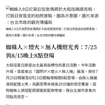
蜘蛛人9公尺高巨型氣偶將於大稻埕碼頭亮相，打造日夜皆宜的拍照景點，
圖為示意圖。圖片來源｜台北市政府觀光傳播局
蜘蛛人×煙火×無人機燈光秀：7/25
與8/15晚上8點登場
大稻埕夏日節是台北最具指標性的夏日活動，今年活動
升級，首度推出「國際IP×煙火×無人機」展演，將在7
月25日開幕及8月15日壓軸場晚間8點登場，由無人機展
演搭配煙火秀，為觀眾帶來總長20分鐘的夜空饗宴，屆
時蜘蛛人將搭配原版電影配樂穿梭，與台北城市意象共
同點亮夜空。