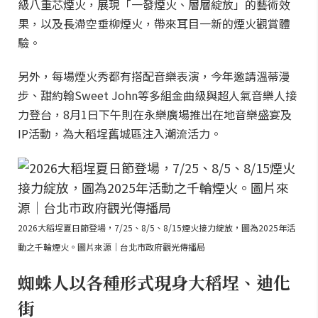
級八重芯煙火，展現「一發煙火、層層綻放」的藝術效
果，以及長滯空垂柳煙火，帶來耳目一新的煙火觀賞體
驗。
另外，每場煙火秀都有搭配音樂表演，今年邀請溫蒂漫
步、甜約翰Sweet John等多組金曲級與超人氣音樂人接
力登台，8月1日下午則在永樂廣場推出在地音樂盛宴及
IP活動，為大稻埕舊城區注入潮流活力。
2026大稻埕夏日節登場，7/25、8/5、8/15煙火接力綻放，圖為2025年活
動之千輪煙火。圖片來源｜台北市政府觀光傳播局
蜘蛛人以各種形式現身大稻埕、迪化
街