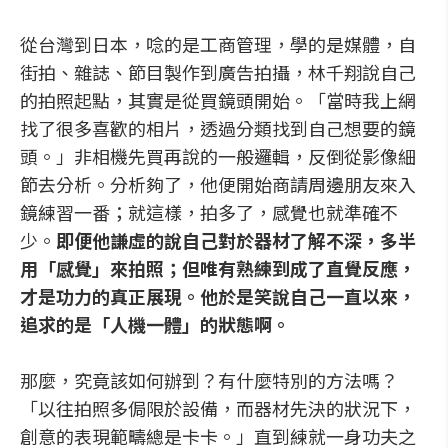
從台灣到日本，唸的是工商管理，學的是媒體，自
街拍、雜誌、節目製作到廣告拍攝，林千翔說自己
的拍照起點，其實是從買鏡頭開始。「當時我上網
找了很多喜歡的相片，透過分類找到自己想要的鏡
頭。」非相機先買再說的一般邏輯，反倒從影像細
節去分析。分析夠了，他便開始商請周邊朋友來入
鏡練習一番；就這樣，拍多了，感覺也就準確不
少。
即便他謙虛的說自己對於器材了解不深，多半
用「感覺」來拍照；但唯有熟練到成了直覺反應，
才是功力的真正展現。他於是笑說自己一直以來，
追求的是「人機一體」的狀態啊。
那麼，究竟該如何辦到？有什麼特別的方法嗎？
「以往拍照多侷限於設備，而器材先決的狀況下，
創意的表現範疇總是卡卡。」直到練就一身功夫之