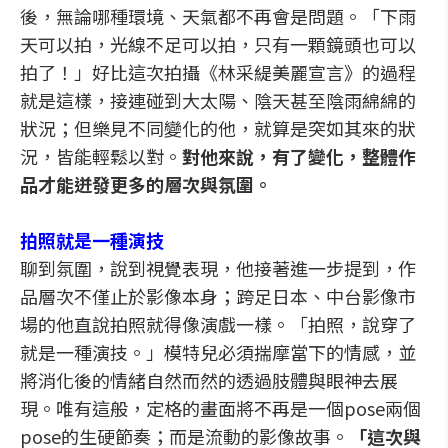
後，無論哪種環境、天氣都不再會是問題。「下雨
天可以拍，光線不足可以拍，只有一顆鏡頭也可以
拍了！」好比這次拍攝《林采緹美麗宣言》的過程
就是這樣，接連碰到大太陽、陰天甚至陰雨綿綿的
狀況；但樂見不同變化的他，就算是突如其來的狀
況，皆能輕鬆以對。
對他來說，有了變化，整體作
品才能迸發更多的層次與氛圍。
拍照就是一種演技
聊到氛圍，說到視覺表現，他接著進一步提到，作
品層次不僅止於影像本身；跨足日本、中台影像市
場的他直說拍照就得像演戲一樣。「拍照，說穿了
就是一種演技。」模特兒必須揣摩當下的情感，並
將消化後的情緒自然而然的透過肢體與眼神去展
現。唯有這般，定格的畫面將不再是一個pose兩個
pose的生硬節奏；而是流動的影像故事。
「這次與