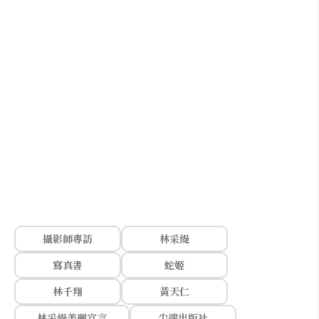
攝影師專訪
林采緹
寫真書
蛇姬
林千翔
黃天仁
林采緹美麗宣言
尖端出版社