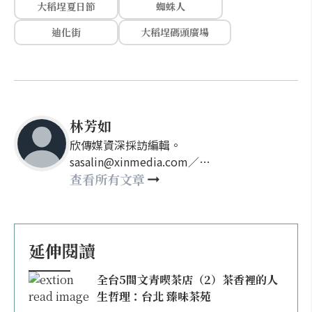
大稻埕夏日節
蜘蛛人
迪化街
大稻埕碼頭廣場
林芳如
欣傳媒資深採訪編輯。
sasalin@xinmedia.com／
happy21917@gmail.com
查看所有文章
延伸閱讀
全台5間文青喫茶店（2）茶香裡的人
生哲理：台北 臻味茶苑