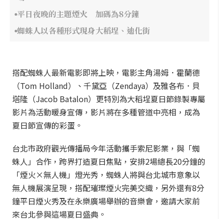
平日夜晚的主題煙火 加碼為8分鐘
蜘蛛人以各種形式現身大稻埕、迪化街
搭配蜘蛛人最新電影即將上映，電影主角湯姆．霍蘭德
（Tom Holland）、千黛亞（Zendaya）及雅各布．貝
塔隆（Jacob Batalon）更特別為大稻埕夏日節錄製專屬
影片為活動暖身宣傳，影片將在多種管道中亮相，成為
夏日節宣傳的彩蛋。
台北市政府觀光傳播局今年活動攜手索尼影業，與「蜘
蛛人」合作，跨界打造夏日焦點，安排2場總長20分鐘的
「煙火×無人機」燈光秀，蜘蛛人將與台北城市意象以
無人機展演呈現，搭配璀璨煙火完美交織，另外還有8分
鐘平日煙火秀及在永樂廣場舉辦的音樂會，邀請大家前
來台北參與這場夏日盛典。