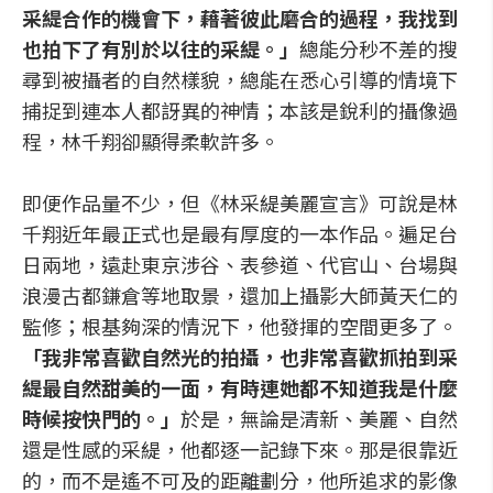
采緹合作的機會下，藉著彼此磨合的過程，我找到
也拍下了有別於以往的采緹。」
總能分秒不差的搜
尋到被攝者的自然樣貌，總能在悉心引導的情境下
捕捉到連本人都訝異的神情；本該是銳利的攝像過
程，林千翔卻顯得柔軟許多。
即便作品量不少，但《林采緹美麗宣言》可說是林
千翔近年最正式也是最有厚度的一本作品。遍足台
日兩地，遠赴東京涉谷、表參道、代官山、台場與
浪漫古都鎌倉等地取景，還加上攝影大師黃天仁的
監修；根基夠深的情況下，他發揮的空間更多了。
「我非常喜歡自然光的拍攝，也非常喜歡抓拍到采
緹最自然甜美的一面，有時連她都不知道我是什麼
時候按快門的。」
於是，無論是清新、美麗、自然
還是性感的采緹，他都逐一記錄下來。那是很靠近
的，而不是遙不可及的距離劃分，他所追求的影像