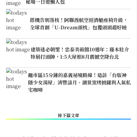
秘境一日遊懶人包
搭機告別落枕！阿聯酋航空經濟艙座椅升級，
全球首創「U-Dream頭枕」包覆頭頸超好睡
建築迷必朝聖！忠泰美術館10週年：藤本壯介
特展打頭陣，1:5大屋根8月震撼空降台北
離市區15分鐘的嘉義祕境路線！造訪「台版神
隱少女湯屋」清豐濤月、湖景窯烤披薩與人氣私
宅咖啡
接下篇文章