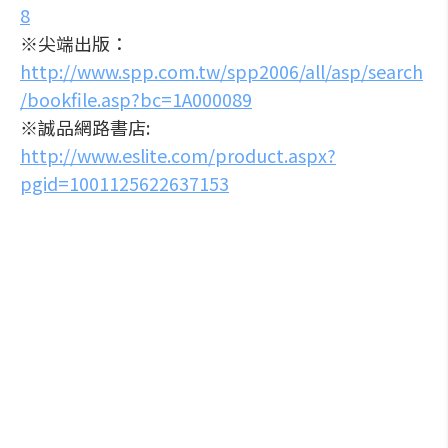
8
※尖端出版：
http://www.spp.com.tw/spp2006/all/asp/search
/bookfile.asp?bc=1A000089
※誠品網路書店:
http://www.eslite.com/product.aspx?
pgid=1001125622637153