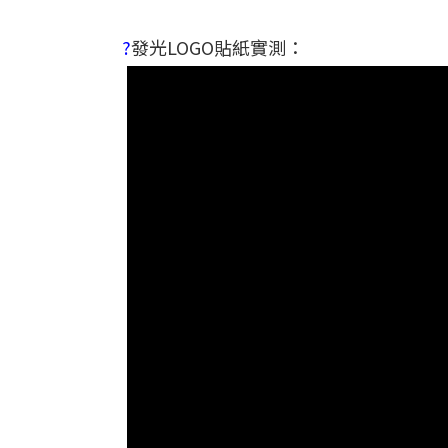
?
發光LOGO貼紙實測：