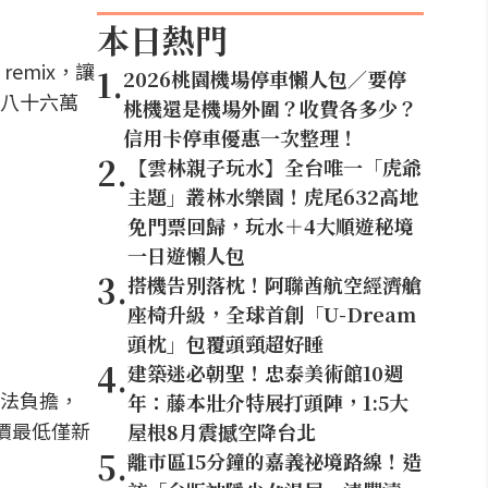
本日熱門
emix，讓
1
.
2026桃園機場停車懶人包／要停
八十六萬
桃機還是機場外圍？收費各多少？
信用卡停車優惠一次整理！
2
.
【雲林親子玩水】全台唯一「虎爺
主題」叢林水樂園！虎尾632高地
免門票回歸，玩水＋4大順遊秘境
一日遊懶人包
3
.
搭機告別落枕！阿聯酋航空經濟艙
座椅升級，全球首創「U-Dream
頭枕」包覆頭頸超好睡
4
.
建築迷必朝聖！忠泰美術館10週
無法負擔，
年：藤本壯介特展打頭陣，1:5大
價最低僅新
屋根8月震撼空降台北
5
.
離市區15分鐘的嘉義祕境路線！造