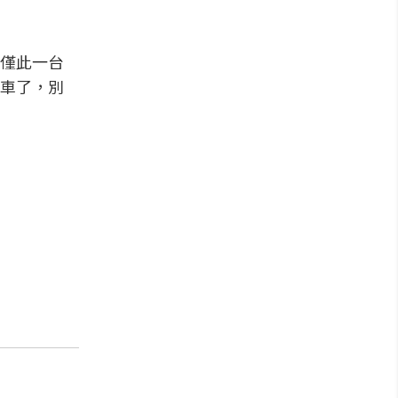
界僅此一台
車了，別