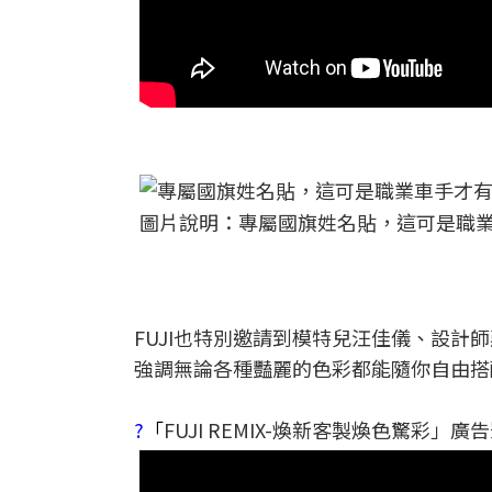
圖片說明：專屬國旗姓名貼，這可是職業車
FUJI也特別邀請到模特兒汪佳儀、設計
強調無論各種豔麗的色彩都能隨你自由搭
?
「
FUJI REMIX-煥新客製煥色驚彩」廣