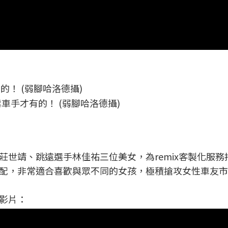
手才有的！ (弱腳哈洛德攝)
師莊世靖、跳遠選手林佳祐三位美女，為remix客製化服
配，非常適合喜歡與眾不同的女孩，極積搶攻女性車友市
告影片：