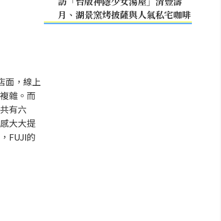
訪「台版神隱少女湯屋」清豐濤
月、湖景窯烤披薩與人氣私宅咖啡
車店面，線上
複雜。而
共有六
感大大提
FUJI的