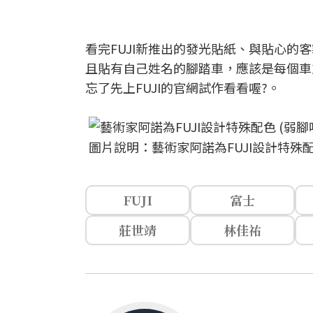
看完FUJI新推出的發光貼紙、與貼心
且貼有自己姓名的腳踏車，應該是每個車
忘了先上FUJI的官網試作看看喔?。
圖片說明：藝術家阿諾為FUJI設計特殊配
FUJI
富士
莊世靖
林佳祐