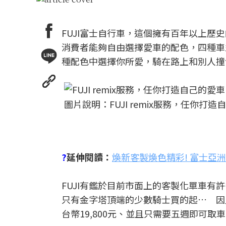
FUJI富士自行車，這個擁有百年以上歷史
消費者能夠自由選擇愛車的配色，四種車
種配色中選擇你所愛，騎在路上和別人撞
圖片說明：FUJI remix服務，任你打造
?
延伸閱讀：
煥新客製煥色精彩! 富士亞
FUJI有鑑於目前市面上的客製化單車
只有金字塔頂端的少數騎士買的起… 因此
台幣19,800元、並且只需要五週即可