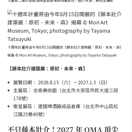
大屋根二樓步道能環視整個會場與海邊景色。圖片來源｜蘇祐萱攝影
十週年計畫將由今年8月15日開展的《藤本壯介建築展：原初．未來．森》
揭幕 © Mori Art Museum, Tokyo; photography by Tayama Tatsuyuki
【藤本壯介建築展：原初．未來．森】
展覽日期： 2026.8.15（六）－2027.1.3（日）
主展區： 忠泰美術館（台北市大安區市民大道三段
178號）
衛星展區： 建國啤酒廠成品倉庫（台北市中山區松
江路25巷40號）
不只藤本壯介！2027 年 OMA 頂尖