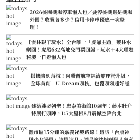
2026桃園機場停車懶人包／要停桃機還是機場
外圍？收費各多少？信用卡停車優惠一次整
理！
【雲林親子玩水】全台唯一「虎爺主題」叢林水
樂園！虎尾632高地免門票回歸，玩水＋4大順遊
秘境一日遊懶人包
搭機告別落枕！阿聯酋航空經濟艙座椅升級，
全球首創「U-Dream頭枕」包覆頭頸超好睡
建築迷必朝聖！忠泰美術館10週年：藤本壯介
特展打頭陣，1:5大屋根8月震撼空降台北
離市區15分鐘的嘉義祕境路線！造訪「台版神
隱少女湯屋」清豐濤月、湖景窯烤披薩與人氣私