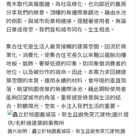
喬木取代高聳圍牆，為社區綠化，也向鄰近的舊房
分享我們的綠意。頂樓的無邊際景觀池，藉由水池
的倒影，與城市街景相連接。提醒著使用者，無論
日景或夜空，我們皆和城市同在，生生相息。
集合住宅是生活人最常接觸的建築空間，因流於商
業化、消費化，使集合住宅長久以來難以擺脫向樓
地板、裝飾、奢華低頭的印象，如同象徵消費者的
地位，以及被炒作的宿命。因此，本案力求回歸建
築空間的本質，運用永續的材料，會呼吸的垂直院
落，眺望桃園夜景的無邊際泳池，藉此期盼使用者
能夠回望城市的角落，重新感受綠意與生活的結
合，聆聽陽光、空氣、水注入我們生活的重要。
圖片說明：矗立於桃園舊城區，新生且避免突兀建物;圖