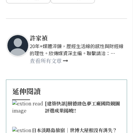
許家禎
20年+媒體淬鍊，歷經生活線的感性與財經線
的理性。欣傳媒資深主編。聯繫請洽：
nellyhsu@xinmedia.com
查看所有文章
延伸閱讀
[建築快訊]樹德綠色夢工廠國際競圖
評選成果揭曉!!
日本淡路島旅宿｜世博大屋根沒有消失？