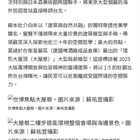
次特別與日本森美術館跨國聯手，將東京大型個展的海
外巡迴首站直接移師台北。
藤本壯介向來以「建築與自然共融」的獨特穿透性美學
聞名，展覽不僅將帶來大量珍貴的建築模型與手稿，帶
領觀眾深入探索他近三十年的空間哲學；最大的亮點，
莫過於在衛星展區（建國啤酒廠成品倉庫）展出的「環
形大屋頂（大屋根）」大型局部模型！這座標誌著 2025
大阪萬博開放與包容精神的靈魂建築，將以 1:5 的壯觀比
例在台灣曝光，讓民眾可以近距離感受國際級的空間張
力。
世博焦點大屋根。圖片來源｜蘇祐萱攝影