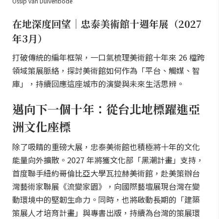
Ossip van Duivenbode
在地深度回望｜忠泰美術館十週年展（2027
年3月）
打破傳統的編年框架，一口氣梳理美術館十年來 26 檔跨
領域策展脈絡，探討美術館如何作為「平台、觸媒、智
庫」，持續回應這座城市的演變與未來生活思辨。
邁向下一個十年：從台北地標躍進亞
洲文化座標
除了吸睛的重磅大展，忠泰美術館也積極將十年的文化
能量向外擴散。2027 年將獲文化部「黑潮計畫」支持，
首度聯手紐約哥倫比亞大學瓦拉赫美術館，赴美策辦台
灣藝術家聯展《流變家園》，向國際藝壇展現台灣在變
動環境中的堅韌生命力。同時，也將啟動長期的「建築
策展人才培育計畫」與專書出版，持續為台灣的策展環