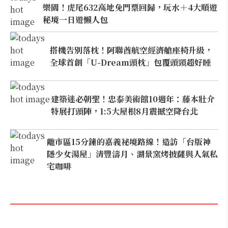
樂園！虎尾632高地免門票回歸，玩水＋4大順遊
秘境一日遊懶人包
搭機告別落枕！阿聯酋航空經濟艙座椅升級，
全球首創「U-Dream頭枕」包覆頭頸超好睡
建築迷必朝聖！忠泰美術館10週年：藤本壯介
特展打頭陣，1:5大屋根8月震撼空降台北
離市區15分鐘的嘉義祕境路線！造訪「台版神
隱少女湯屋」清豐濤月、湖景窯烤披薩與人氣私
宅咖啡