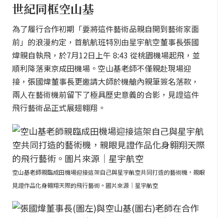
世紀同框空山基
為了履行合作初期「要將這件藝術品親自開到藝術家面
前」的浪漫約定，首航航班特別由星宇航空董事長張國
煒親自執飛，於7月12日上午 8:43 從桃園機場起飛，並
順利降落東京成田機場。空山基老師不僅親赴現場迎
接，張國煒董事長更邀請大師於機艙內親筆簽名落款，
兩人在藝術機前留下了極具歷史意義的合影，見證這件
飛行藝術品正式展翅翱翔。
空山基老師親臨成田機場迎接這架自己與星宇航空共同打造的藝術機，親眼
見證作品化身翱翔天際的飛行藝術。圖片來源｜星宇航空