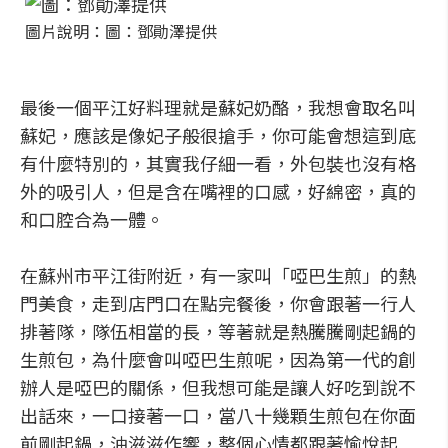
圖片說明：圖：鄧勛澤提供
最後一個平江好料理就是蘇妃奶酪，我想會取名叫
蘇妃，應該是像妃子般很搶手，你可能會想這到底
有什麼特別的，其實我仔細一看，外包裝也沒有格
外的吸引人，但是含在嘴裡的口感，好綿密，真的
和口腔合為一體。
在蘇州市平江街附近，有一家叫「啞巴生煎」的熱
門美食，走到店門口在點完餐後，你會跟著一行人
排著隊，隊伍相當的長，等著就是熱騰騰剛起鍋的
生煎包，為什麼會叫啞巴生煎呢，因為第一代的創
辦人是啞巴的關係，但我想可能是讓人好吃到說不
出話來，一口接著一口，當八十幾顆生煎包在你面
前剛起鍋，油滋滋作響，整個心情都跟著愉悅起