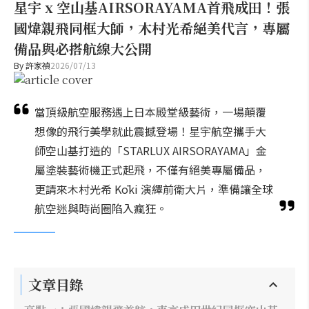
星宇 x 空山基AIRSORAYAMA首飛成田！張
國煒親飛同框大師，木村光希絕美代言，專屬
備品與必搭航線大公開
By
許家禎
2026/07/13
當頂級航空服務遇上日本殿堂級藝術，一場顛覆
想像的飛行美學就此震撼登場！星宇航空攜手大
師空山基打造的「STARLUX AIRSORAYAMA」金
屬塗裝藝術機正式起飛，不僅有絕美專屬備品，
更請來木村光希 Kōki 演繹前衛大片，準備讓全球
航空迷與時尚圈陷入瘋狂。
文章目錄