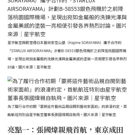
星宇航空與殿堂級日本藝術家空山基（Hajime SORAYAMA）攜手合作的
「STARLUX AIRSORAYAMA」計劃B-58553銀色飛機於之前降落桃園國際機
場，呈現出宛如金屬般的洗鍊光澤與金屬美感的塗裝一亮相便引發各界熱烈
討論。圖片來源｜星宇航空
為了履行合作初期「要將這件藝術品親自開到藝術家面前」的浪漫約定，首
航航班特別由星宇航空董事長張國煒親自執飛。圖片來源｜星宇航空
亮點一：張國煒親飛首航，東京成田