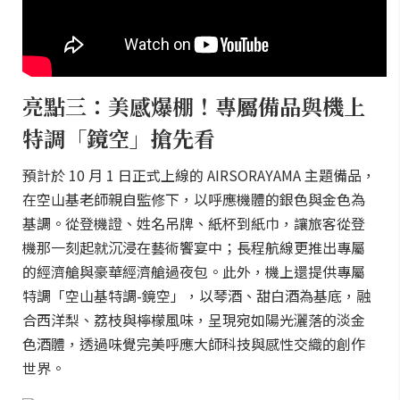
亮點三：美感爆棚！專屬備品與機上
特調「鏡空」搶先看
預計於 10 月 1 日正式上線的 AIRSORAYAMA 主題備品，
在空山基老師親自監修下，以呼應機體的銀色與金色為
基調。從登機證、姓名吊牌、紙杯到紙巾，讓旅客從登
機那一刻起就沉浸在藝術饗宴中；長程航線更推出專屬
的經濟艙與豪華經濟艙過夜包。此外，機上還提供專屬
特調「空山基特調-鏡空」，以琴酒、甜白酒為基底，融
合西洋梨、荔枝與檸檬風味，呈現宛如陽光灑落的淡金
色酒體，透過味覺完美呼應大師科技與感性交織的創作
世界。