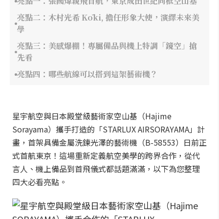
亮點一：張國煒親飛首航，東京成田世紀同框空山基
亮點二：木村光希 Kōki, 擔任形象大使，演繹未來美
學
亮點三：美感爆棚！專屬備品與機上特調「鏡空」搶
先看
亮點四：哪些航線可以搭到這架藝術機？
星宇航空與日本殿堂級藝術家空山基（Hajime
Sorayama）攜手打造的「STARLUX AIRSORAYAMA」計
畫，首架具備金屬洗鍊光澤的藝術機（B-58553）日前正
式首航東京！這場重新定義航空美學的跨界合作，從代
言人、機上備品到首飛儀式都話題滿滿，以下為您整理
四大必看亮點。