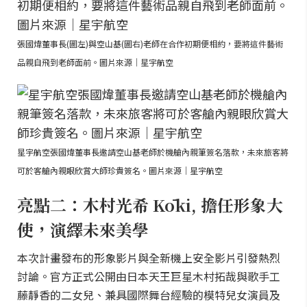
張國煒董事長(圖左)與空山基(圖右)老師在合作初期便相約，要將這件藝術
品親自飛到老師面前。圖片來源｜星宇航空
星宇航空張國煒董事長邀請空山基老師於機艙內親筆簽名落款，未來旅客將
可於客艙內親眼欣賞大師珍貴簽名。圖片來源｜星宇航空
亮點二：木村光希 Kōki, 擔任形象大
使，演繹未來美學
本次計畫發布的形象影片與全新機上安全影片引發熱烈
討論。官方正式公開由日本天王巨星木村拓哉與歌手工
藤靜香的二女兒、兼具國際舞台經驗的模特兒女演員及