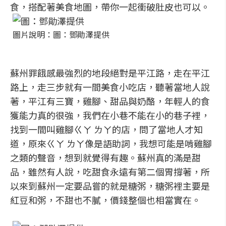
食，搭配著美食地圖，帶你一起衝破肚皮也可以。
圖片說明：圖：鄧勛澤提供
蘇州罪餓感最強烈的地段絕對是平江路，走在平江
路上，走三步就有一間美食小吃店，聽著當地人說
著，平江有三寶，雞腳、甜品與奶酪，年輕人的食
獲能力真的很強，我們在小巷不能在小的巷子裡，
找到一間叫雞腳ㄍㄚ ㄌㄚ的店，問了當地人才知
道，原來ㄍㄚ ㄌㄚ像是語助詞，我想可能是啃雞腳
之類的聲音，想到就覺得有趣。蘇州真的滿是甜
品，雖然有人說，吃甜食永遠有第二個胃撐著，所
以來到蘇州一定要品嘗的就是糖粥，糖粥裡主要是
紅豆和粥，不甜也不膩，價錢整個也相當實在。