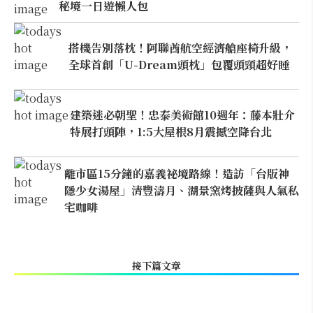
秘境一日遊懶人包
搭機告別落枕！阿聯酋航空經濟艙座椅升級，
全球首創「U-Dream頭枕」包覆頭頸超好睡
建築迷必朝聖！忠泰美術館10週年：藤本壯介
特展打頭陣，1:5大屋根8月震撼空降台北
離市區15分鐘的嘉義祕境路線！造訪「台版神
隱少女湯屋」清豐濤月、湖景窯烤披薩與人氣私
宅咖啡
接下篇文章