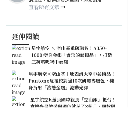
nellyhsu@xinmedia.com
查看所有文章
延伸閱讀
星宇航空 × 空山基重磅聯名！A350-
1000 變身金銀「會飛的藝術品」，打造
三萬英呎空中藝廊
星宇航空×空山基｜地表最大空中藝術品！
Pantone反覆校對逾10次研發專屬色，機
身折射「液態金屬」流動光澤
星宇航空K董張國煒親駕「空山銀」抵台！
實機光是塗裝與調色就花了8個月，同款限
量模型上架即秒殺