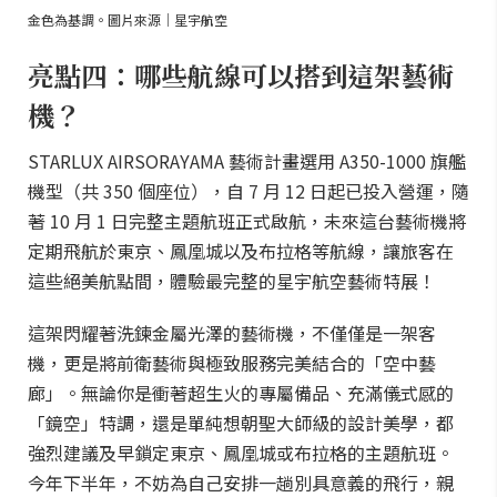
金色為基調。圖片來源｜星宇航空
亮點四：哪些航線可以搭到這架藝術
機？
STARLUX AIRSORAYAMA 藝術計畫選用 A350-1000 旗艦
機型（共 350 個座位），自 7 月 12 日起已投入營運，隨
著 10 月 1 日完整主題航班正式啟航，未來這台藝術機將
定期飛航於東京、鳳凰城以及布拉格等航線，讓旅客在
這些絕美航點間，體驗最完整的星宇航空藝術特展！
這架閃耀著洗鍊金屬光澤的藝術機，不僅僅是一架客
機，更是將前衛藝術與極致服務完美結合的「空中藝
廊」。無論你是衝著超生火的專屬備品、充滿儀式感的
「鏡空」特調，還是單純想朝聖大師級的設計美學，都
強烈建議及早鎖定東京、鳳凰城或布拉格的主題航班。
今年下半年，不妨為自己安排一趟別具意義的飛行，親