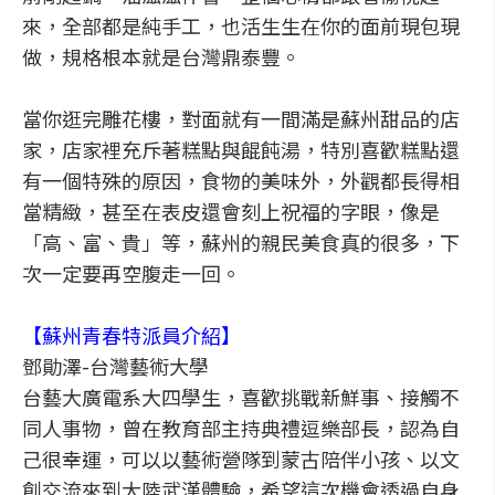
來，全部都是純手工，也活生生在你的面前現包現
做，規格根本就是台灣鼎泰豐。
當你逛完雕花樓，對面就有一間滿是蘇州甜品的店
家，店家裡充斥著糕點與餛飩湯，特別喜歡糕點還
有一個特殊的原因，食物的美味外，外觀都長得相
當精緻，甚至在表皮還會刻上祝福的字眼，像是
「高、富、貴」等，蘇州的親民美食真的很多，下
次一定要再空腹走一回。
【蘇州青春特派員介紹】
鄧勛澤-台灣藝術大學
台藝大廣電系大四學生，喜歡挑戰新鮮事、接觸不
同人事物，曾在教育部主持典禮逗樂部長，認為自
己很幸運，可以以藝術營隊到蒙古陪伴小孩、以文
創交流來到大陸武漢體驗，希望這次機會透過自身