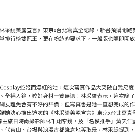
林采緹美麗宣言》東京x台北寫真全記錄，新書預購開跑
堂排行榜雙冠王，更在粉絲的要求下，一般版也隨即開放
Cosplay蛇姬而爆紅的她，這次寫真作品大突破自我尺
、全裸入鏡，姣好身材一覽無遺！林采緹表示，這次除了
網友難免會有不好的評價，但寫真書是她一直想完成的作
讓她決心推出這次的《林采緹美麗宣言》東京x台北寫真
錄由旅日時尚攝影師林千翔掌鏡，及「名模推手」黃天仁
、代官山、台場與浪漫古都鎌倉地等取景，林采緹提到，