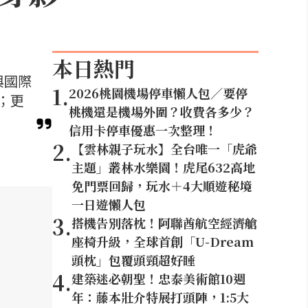
本日熱門
與國際
1
.
2026桃園機場停車懶人包／要停
；更
桃機還是機場外圍？收費各多少？
信用卡停車優惠一次整理！
2
.
【雲林親子玩水】全台唯一「虎爺
主題」叢林水樂園！虎尾632高地
免門票回歸，玩水＋4大順遊秘境
一日遊懶人包
3
.
搭機告別落枕！阿聯酋航空經濟艙
座椅升級，全球首創「U-Dream
頭枕」包覆頭頸超好睡
4
.
建築迷必朝聖！忠泰美術館10週
年：藤本壯介特展打頭陣，1:5大