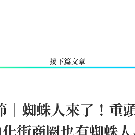
接下篇文章
日節｜蜘蛛人來了！重
迪化街商圈也有蜘蛛人