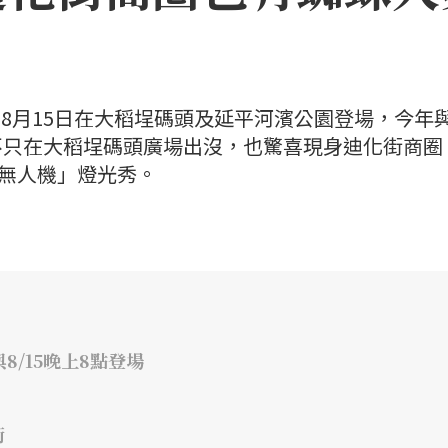
日至8月15日在大稻埕碼頭及延平河濱公園登場，今年
不只在大稻埕碼頭廣場出沒，也驚喜現身迪化街商圈
×無人機」燈光秀。
8/15晚上8點登場
街