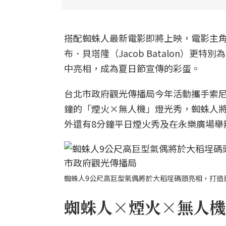
搭配蜘蛛人最新電影即將上映，電影主角湯姆
布．貝塔隆（Jacob Batalon）
中亮相，成為夏日節宣傳的彩蛋。
台北市政府觀光傳播局今年活動攜手索尼
鐘的「煙火×無人機」燈光秀，蜘蛛人
外還有8分鐘平日煙火秀及在永樂廣場舉
蜘蛛人9公尺高巨型氣偶將於大稻埕碼頭亮相，打造
蜘蛛人×煙火×無人機燈