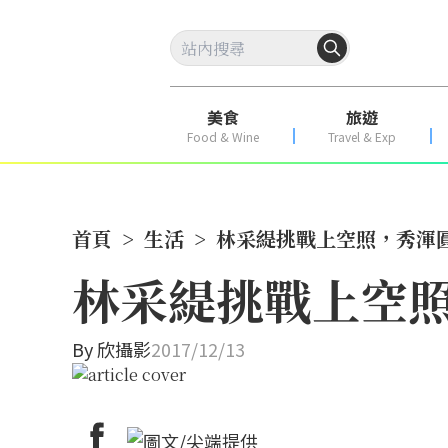
美食
旅遊
Food & Wine
Travel & Exp
首頁
>
生活
>
林采緹挑戰上空照，秀渾
林采緹挑戰上空
By
欣攝影
2017/12/13