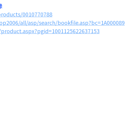
錄
products/0010770788
pp2006/all/asp/search/bookfile.asp?bc=1A000089
m/product.aspx?pgid=1001125622637153