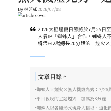
By
林芳如
2026/07/08
2026大稻埕夏日節將於7月25
人氣IP「蜘蛛人」合作，蜘蛛人
將帶來2場總長20分鐘的「煙火
文章目錄
蜘蛛人×煙火×無人機燈光秀：7/25與
平日夜晚的主題煙火 加碼為8分鐘
蜘蛛人以各種形式現身大稻埕、迪化