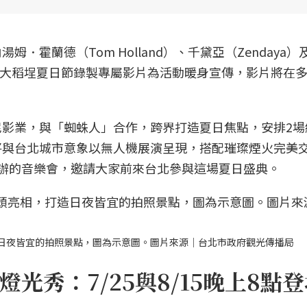
．霍蘭德（Tom Holland）、千黛亞（Zendaya）
更特別為大稻埕夏日節錄製專屬影片為活動暖身宣傳，影片將在
影業，與「蜘蛛人」合作，跨界打造夏日焦點，安排2場
將與台北城市意象以無人機展演呈現，搭配璀璨煙火完美
辦的音樂會，邀請大家前來台北參與這場夏日盛典。
日夜皆宜的拍照景點，圖為示意圖。圖片來源｜台北市政府觀光傳播局
光秀：7/25與8/15晚上8點