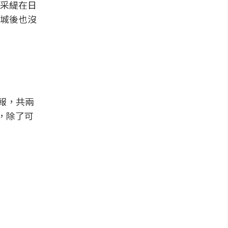
采緹在日
城後也沒
報，共兩
，除了可