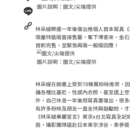
圖片說明：圖文/尖端提供
林采緹睽違一年後復出推個人首本寫真《
限量特裝版直接售罄，奪下博客來、金石
首刷完售，並緊急再版一般版因應！
圖片說明：圖文/尖端提供
林采緹在臉書上受到70幾萬粉絲推崇，因
攝各種比基尼、性感內衣照，甚至還上空
外，自己休息一年後用寫真書復出，很多
有許多粉絲及朋友一直支持與鼓勵她，才
《林采緹美麗宣言》東京x台北寫真全記
造，攝影團隊遠赴日本東京涉谷、表參道