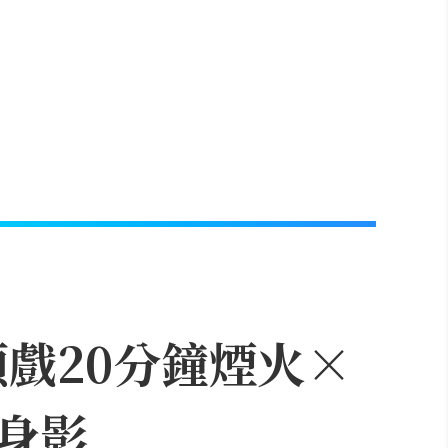
頭戲20分鐘煙火×
身影