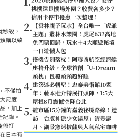
1
.
2026桃園機場停車懶人包／要停
桃機還是機場外圍？收費各多少？
信用卡停車優惠一次整理！
2
.
【雲林親子玩水】全台唯一「虎爺
就秒殺，
主題」叢林水樂園！虎尾632高地
預購以致
免門票回歸，玩水＋4大順遊秘境
一日遊懶人包
3
.
搭機告別落枕！阿聯酋航空經濟艙
座椅升級，全球首創「U-Dream
頭枕」包覆頭頸超好睡
4
.
建築迷必朝聖！忠泰美術館10週
度，不僅拍
年：藤本壯介特展打頭陣，1:5大
大尺度
屋根8月震撼空降台北
品，加上
5
.
離市區15分鐘的嘉義祕境路線！造
全記錄。
訪「台版神隱少女湯屋」清豐濤
監修打
月、湖景窯烤披薩與人氣私宅咖啡
在日本有