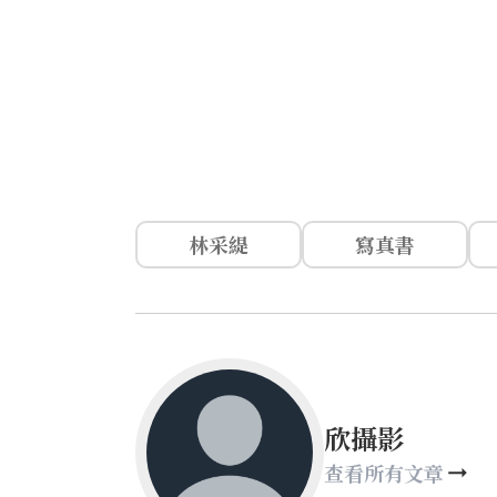
林采緹
寫真書
欣攝影
查看所有文章