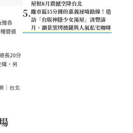
屋根8月震撼空降台北
5
.
離市區15分鐘的嘉義祕境路線！造
訪「台版神隱少女湯屋」清豐濤
及雅各
月、湖景窯烤披薩與人氣私宅咖啡
多種管道
總長20分
交織，另
登場