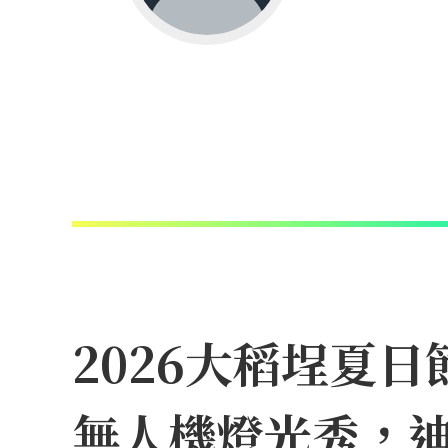
2026大稻埕夏
無人機燈光秀，