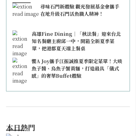
尋味石門新體驗 觀光發展基金會攜手
在地升級石門活魚職人精神！
高雄Fine Dining｜「秋法餐」迎來台北
知名餐廳主廚邱一中，開箱全新夏季菜
單，把港都夏天端上餐桌
饗A Joy攜手江振誠推夏季限定菜單！大啖
魚子醬、烏魚子蟹黃麵，打造最具「儀式
感」的奢華Buffet體驗
本日熱門