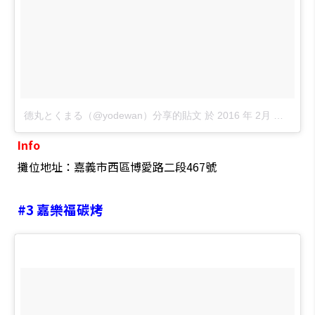
德丸とくまる（@yodewan）分享的貼文
於
2016 年 2月 月 9 9:25上午 PST
Info
攤位地址：嘉義市西區博愛路二段467號
#3
嘉樂福碳烤