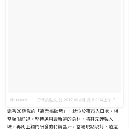
@_reeed____ 分享的貼文
於
2017 年 4月 月 8 5:04上午 PDT
張
飄香20餘載的「嘉樂福碳烤」，就位於夜市入口處，相
當顯眼好認。堅持選用最新鮮的食材，將其先醃製入
味，再刷上獨門研發的特調醬汁，當場現點現烤，遠遠