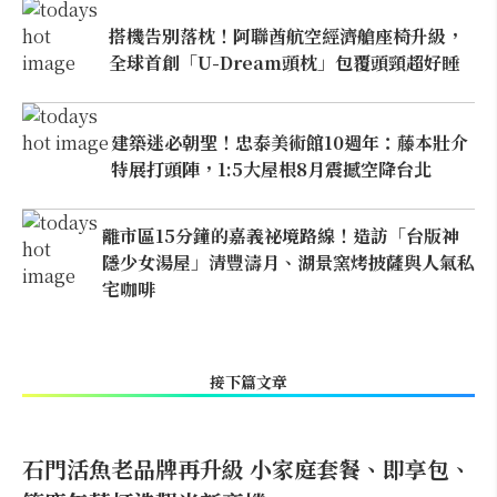
搭機告別落枕！阿聯酋航空經濟艙座椅升級，
全球首創「U-Dream頭枕」包覆頭頸超好睡
建築迷必朝聖！忠泰美術館10週年：藤本壯介
特展打頭陣，1:5大屋根8月震撼空降台北
離市區15分鐘的嘉義祕境路線！造訪「台版神
隱少女湯屋」清豐濤月、湖景窯烤披薩與人氣私
宅咖啡
接下篇文章
石門活魚老品牌再升級 小家庭套餐、即享包、