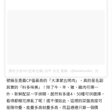
貪吃少女Hの忠食主義| 台中 台北 嘉義（@laviefoodie）分享的貼文
號稱全嘉義CP值最高的「大漢蒙古烤肉」，真的是名副
其實的「料多味美」！除了牛、羊、豬、雞肉可擇一
外，新鮮配菜一字排開，居然有多達4、50種可供選擇，
看得都眼花撩亂了呢！還不僅如此，這裡的菜盤高度可
是隨你疊，能疊多高就疊多高，而且通通只算一個價