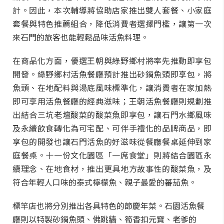
計。因此，本次輔導將協助店家推出雙人套餐、小家庭
套餐與特色推薦組合，降低消費者選擇門檻，讓第一次
來石門的旅客也能輕鬆品味活魚料理。
在商品化方面，優選王朝與綠野鄉村將率先推動即享包
開發。綠野鄉村活魚餐廳預計推出砂鍋魚頭即享包，將
魚頭、在地配料與湯底風味標準化，讓消費者在家加熱
即可享用活魚餐廳的經典滋味；王朝活魚餐廳則規劃推
出結合三坑老壇酸菜的酸菜魚即享包，讓石門水鄉風味
及永續飲食轉化為可宅配、可伴手禮化的品牌商品，即
享包的開發也讓石門活魚的好滋味從餐廳餐桌延伸到家
庭餐桌。十一份文化園區「一席食堂」則將結合園區永
續理念、在地食材，推出更具地方故事性的酸菜魚，及
符合年輕人口味的泰式檸檬魚、親子最愛的蕃茄魚。
標竿店也將分別推出各具特色的節慶年菜。石園活魚餐
廳則以特製砂鍋魚頭、佛跳牆、筍香扣元寶、老爹的