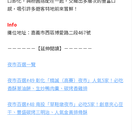
口即化，與粉圓搭配在一起，交織出多層次的豐富口
感，吸引許多遊客特地前來嘗鮮！
Info
攤位地址：嘉義市西區博愛路二段467號
－－－－－－【延伸閱讀】－－－－－－
夜市百選一覽
夜市百選#49 彰化「精誠（高賽）夜市」人氣5家！必吃
香酥蔥油餅、生炒鴨肉羹、碳烤香雞排
夜市百選#48 南投「草鞋墩夜市」必吃5家！創意夾心豆
干、豐盛碳烤三明治、人氣金黃排骨酥