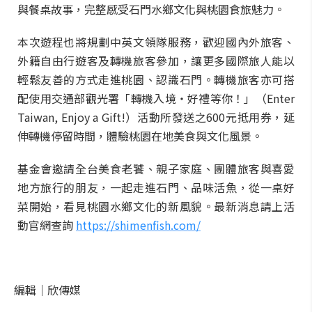
與餐桌故事，完整感受石門水鄉文化與桃園食旅魅力。
本次遊程也將規劃中英文領隊服務，歡迎國內外旅客、
外籍自由行遊客及轉機旅客參加，讓更多國際旅人能以
輕鬆友善的方式走進桃園、認識石門。轉機旅客亦可搭
配使用交通部觀光署「轉機入境・好禮等你！」（Enter
Taiwan, Enjoy a Gift!）活動所發送之600元抵用券，延
伸轉機停留時間，體驗桃園在地美食與文化風景。
基金會邀請全台美食老饕、親子家庭、團體旅客與喜愛
地方旅行的朋友，一起走進石門、品味活魚，從一桌好
菜開始，看見桃園水鄉文化的新風貌。最新消息請上活
動官網查詢
https://shimenfish.com/
編輯｜
欣傳媒