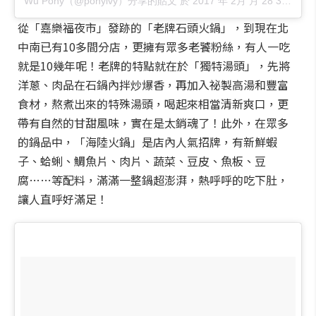
Wu Pony（@ponylvy）分享的貼文
於
2017 年 2月 月 28 3:20上午 PST
從「嘉樂福夜市」發跡的「老牌石頭火鍋」，到現在北
中南已有10多間分店，更擁有眾多老饕粉絲，有人一吃
就是10幾年呢！老牌的特點就在於「獨特湯頭」，先將
洋蔥、肉品在石鍋內拌炒爆香，再加入祕製高湯和豐富
食材，熬煮出來的特殊湯頭，喝起來相當清新爽口，更
帶有自然的甘甜風味，實在是太銷魂了！此外，在眾多
的鍋品中，「海陸火鍋」是店內人氣招牌，有新鮮蝦
子、蛤蜊、鯛魚片、肉片、蔬菜、豆皮、魚板、豆
腐……等配料，滿滿一整鍋超澎湃，熱呼呼的吃下肚，
讓人直呼好滿足！