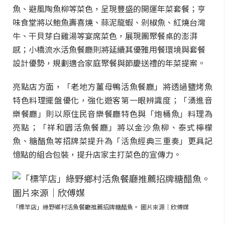
魚、避風陶魚柳等菜色，呈現豐盛的開運年菜套餐；亨
味食堂將以鮑魚壽喜燒、蒜泥龍蝦、剁椒魚、紅燒台灣
牛、干貝芽白雞湯等宴席菜色，展現團聚餐桌的澎湃
感；小橋流水活魚餐廳則將延續其優雅用餐環境與套餐
設計優勢，規劃適合家庭聚餐與節慶送禮的年菜提案。
亮點店方面，「老地方薑母鴨活魚餐廳」將透過鹽烤魚
特色料理擺盤優化，強化遊客第一眼辨識度；「湧進音
樂餐廳」則以原住民音樂餐廳特色與「炮桶魚」料理為
亮點；「祥和園活魚餐廳」將以金沙魚柳、泰式檸檬
魚、糖醋魚等招牌菜提升為「活魚經典三重奏」更具記
憶點的組合包裝，提升店家主打菜色的宣傳力。
「標竿店」綠野鄉村活魚餐廳推薦招牌糖醋魚。 圖片來源｜欣傅媒