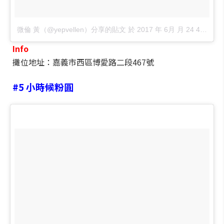
微倫 黃（@yepvellen）分享的貼文
於
2017 年 6月 月 24 4:02上午 PDT
Info
攤位地址：嘉義市西區博愛路二段467號
#5
小時候粉圓