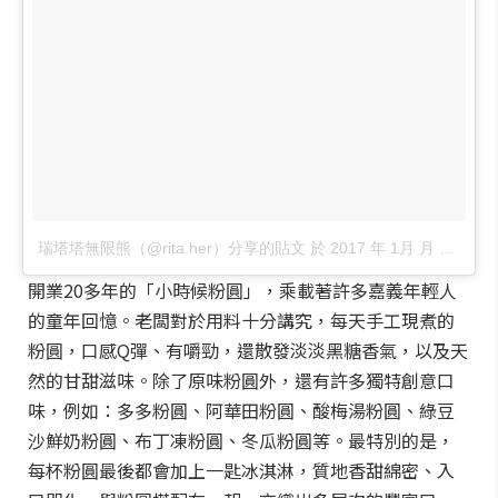
瑞塔塔無限熊（@rita.her）分享的貼文
於
2017 年 1月 月 31 1:22上午 PST
開業20多年的「小時候粉圓」，乘載著許多嘉義年輕人
的童年回憶。老闆對於用料十分講究，每天手工現煮的
粉圓，口感Q彈、有嚼勁，還散發淡淡黑糖香氣，以及天
然的甘甜滋味。除了原味粉圓外，還有許多獨特創意口
味，例如：多多粉圓、阿華田粉圓、酸梅湯粉圓、綠豆
沙鮮奶粉圓、布丁凍粉圓、冬瓜粉圓等。最特別的是，
每杯粉圓最後都會加上一匙冰淇淋，質地香甜綿密、入