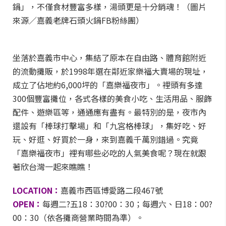
鍋」，不僅食材豐富多樣，湯頭更是十分銷魂！（圖片
來源／嘉義老牌石頭火鍋FB粉絲團）
坐落於嘉義市中心，集結了原本在自由路、體育館附近
的流動攤販，於1998年選在鄰近家樂福大賣場的現址，
成立了佔地約6,000坪的「嘉樂福夜市」。裡頭有多達
300個豐富攤位，各式各樣的美食小吃、生活用品、服飾
配件、遊樂區等，通通應有盡有。最特別的是，夜市內
還設有「棒球打擊場」和「九宮格棒球」，集好吃、好
玩、好逛、好買於一身，來到嘉義千萬別錯過。究竟
「嘉樂福夜市」裡有哪些必吃的人氣美食呢？現在就跟
著欣台灣一起來瞧瞧！
LOCATION
：
嘉義市西區博愛路二段467號
OPEN
：
每週二?五18：30?00：30；每週六、日18：00?
00：30（依各攤商營業時間為準）。