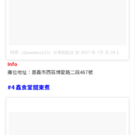
阿霓（@awedxz123）分享的貼文
於
2017 年 7月 月 29 10:55下午 PDT
Info
攤位地址：嘉義市西區博愛路二段467號
#4
鑫食堂關東煮