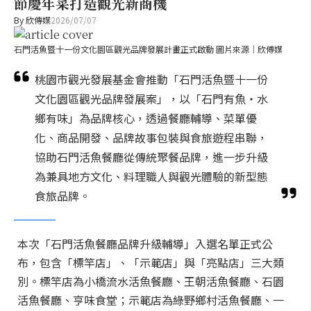
節慶年菜打造觀光新商機
By
欣傳媒
2026/07/07
石門活魚暨十一份文化園區觀光品牌發展計畫正式啟動 圖片來源｜欣傅媒
桃園市觀光發展基金會推動「石門活魚暨十一份
文化園區觀光品牌發展案」，以「石門有魚・水
鄉有味」為品牌核心，透過餐廳輔導、菜單優
化、商品開發、品牌故事包裝與食旅遊程串聯，
協助石門活魚餐廳從傳統聚餐品牌，進一步升級
為兼具地方文化、料理職人與觀光體驗的新型態
食旅品牌。
本次「石門活魚餐廳品牌升級輔導」入選名單正式公
布，包含「標竿店」、「示範店」與「亮點店」三大類
別。標竿店為小橋流水活魚餐廳、王朝活魚餐廳、石園
活魚餐廳、亨味食堂；示範店為綠野鄉村活魚餐廳、一