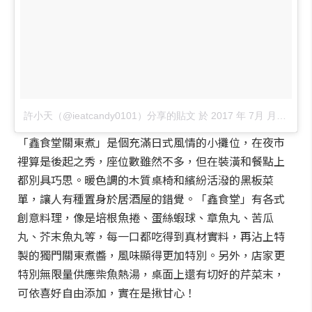
許小天（@ieatcandy0101）分享的貼文
於
2017 年 7月 月 5 6:59上午 PDT
「鑫食堂關東煮」是個充滿日式風情的小攤位，在夜市
裡算是後起之秀，座位數雖然不多，但在裝潢和餐點上
都別具巧思。暖色調的木質桌椅和繽紛活潑的黑板菜
單，讓人有種置身於居酒屋的錯覺。「鑫食堂」有各式
創意料理，像是培根魚捲、蛋絲蝦球、章魚丸、苦瓜
丸、芥末魚丸等，每一口都吃得到真材實料，再沾上特
製的獨門關東煮醬，風味顯得更加特別。另外，店家更
特別無限量供應柴魚熱湯，桌面上還有切好的芹菜末，
可依喜好自由添加，實在是揪甘心！