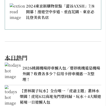
2024東京新購物景點「澀谷AXSH」7/8
開幕！漫遊空中步道、垂直花園、東京必
比登美食名店
本日熱門
2026桃園機場停車懶人包／要停桃機還是機場
外圍？收費各多少？信用卡停車優惠一次整
理！
【雲林親子玩水】全台唯一「虎爺主題」叢林水
樂園！虎尾632高地免門票回歸，玩水＋4大順遊
秘境一日遊懶人包