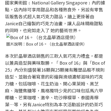
國家美術館﹝National Gallery Singapore﹞內的據
點，店內除可享用甜品和各種熟食外，另設有零售
區販售各式超人氣巧克力甜品，牆上更掛著由
Janice自己繪製的巧克力油畫，讓人品味精緻甜點
的同時，也宛如走入了 她的藝術世界。
圖片說明：Box of 16。（台北晶華酒店提供）
本次於晶華酒店銷售的三款人氣巧克力禮盒，都是
以兼具造型與美味取勝，「 Box of 16」與「Box of
25」內分別盛裝著16顆與25顆擁有雕塑品般不規則
造型、並融合著寫意的彩繪與滑順濃郁滋味的巧克
力糖，包括咖啡、花生奶油、開心果萊姆、黑芝
麻、海鹽焦糖等，風格獨特少見的口味包括馬六甲
椰糖、芒果咖哩、激辛、叻沙檸檬草、泰國青檸
葉…等，另有Janice特別為本次活動設計的奶茶巧