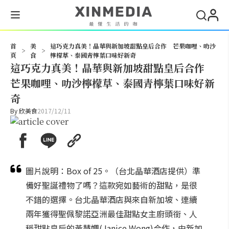
搜尋
首
美
這巧克力真美！晶華與新加坡甜點皇后合作 芒果咖哩、叻沙
>
>
頁
食
檸檬草、泰國青檸葉口味好新奇
這巧克力真美！晶華與新加坡甜點皇后合作
芒果咖哩、叻沙檸檬草、泰國青檸葉口味好新
奇
By
欣美食
2017/12/11
圖片說明：Box of 25。（台北晶華酒店提供）準
備好聖誕禮物了嗎？這款宛如藝術的甜點，是很
不錯的選擇。台北晶華酒店與來自新加坡、連續
兩年獲得聖佩黎諾亞洲最佳甜點女主廚頭銜、人
稱甜點皇后的黃慧嫻(Janice Wong)合作，由新加