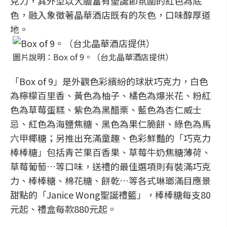
克力，其外型以大膽富有聖誕節氛圍的紅色為底
色，融入象徵著晶華酒店既有的灰色，口味醇厚道
地。
圖片說明：Box of 9。（台北晶華酒店提供）
「Box of 9」是外觀色彩繽紛的球狀巧克力，白色
為檸檬百里香、黃色為柚子、橘色為爆米花、粉紅
色為草莓蛋糕、紫色為黑醋栗、藍色為杏仁威士
忌、紅色為海鹽焦糖、黑色為果仁脆餅、綠色為馬
六甲椰糖；另推出充滿童趣、色彩鮮豔的「巧克力
棒棒糖」包括青芒果百香果、草莓牛奶焦糖薄荷、
草莓葡萄…等口味，送禮的最佳選項則有裝滿巧克
力、棒棒糖、棉花糖、餅乾…等各式琳瑯滿目應景
甜點的「Janice Wong聖誕禮籃」，棒棒糖每支80
元起、禮盒每款880元起。