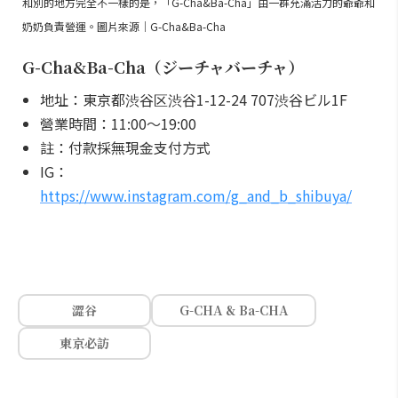
和別的地方完全不一樣的是，「G-Cha&Ba-Cha」由一群充滿活力的爺爺和
奶奶負責營運。圖片來源｜G-Cha&Ba-Cha
G-Cha&Ba-Cha（ジーチャバーチャ）
地址：東京都渋谷区渋谷1-12-24 707渋谷ビル1F
營業時間：11:00～19:00
註：付款採無現金支付方式
IG：
https://www.instagram.com/g_and_b_shibuya/
澀谷
G-CHA & Ba-CHA
東京必訪