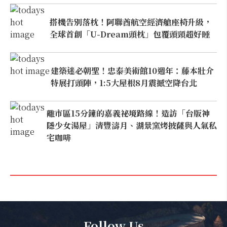
搭機告別落枕！阿聯酋航空經濟艙座椅升級，
全球首創「U-Dream頭枕」包覆頭頸超好睡
建築迷必朝聖！忠泰美術館10週年：藤本壯介
特展打頭陣，1:5大屋根8月震撼空降台北
離市區15分鐘的嘉義祕境路線！造訪「台版神
隱少女湯屋」清豐濤月、湖景窯烤披薩與人氣私
宅咖啡
Follow Us