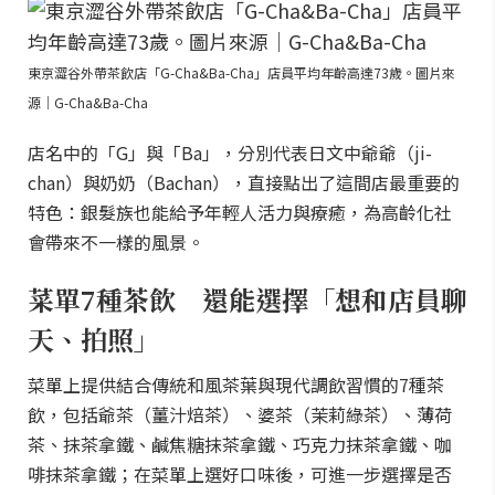
東京澀谷外帶茶飲店「G-Cha&Ba-Cha」店員平均年齡高達73歲。圖片來
源｜G-Cha&Ba-Cha
店名中的「G」與「Ba」，分別代表日文中爺爺（ji-
chan）與奶奶（Bachan），直接點出了這間店最重要的
特色：銀髮族也能給予年輕人活力與療癒，為高齡化社
會帶來不一樣的風景。
菜單7種茶飲 還能選擇「想和店員聊
天、拍照」
菜單上提供結合傳統和風茶葉與現代調飲習慣的7種茶
飲，包括爺茶（薑汁焙茶）、婆茶（茉莉綠茶）、薄荷
茶、抹茶拿鐵、鹹焦糖抹茶拿鐵、巧克力抹茶拿鐵、咖
啡抹茶拿鐵；在菜單上選好口味後，可進一步選擇是否