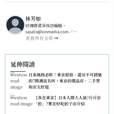
林芳如
欣傳媒資深採訪編輯。
sasalin@xinmedia.com／
happy21917@gmail.com
查看所有文章
延伸閱讀
日系風格必收！東京原宿、澀谷不可錯過
的7間潮流名所，東京的選品店、二手買
取店太好逛
【食在東京】日本人間大人氣?斤斤計
「餃」?實在好吃餃子店介紹