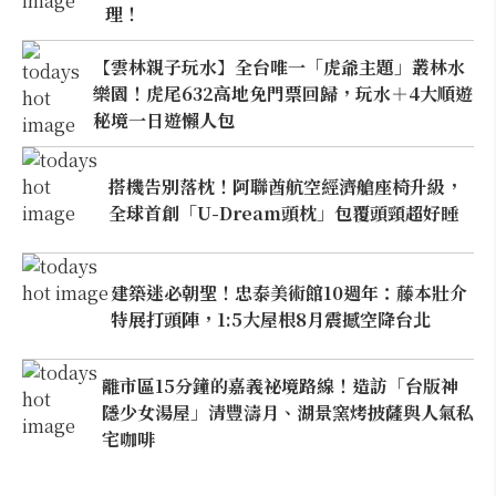
理！
【雲林親子玩水】全台唯一「虎爺主題」叢林水
樂園！虎尾632高地免門票回歸，玩水＋4大順遊
秘境一日遊懶人包
搭機告別落枕！阿聯酋航空經濟艙座椅升級，
全球首創「U-Dream頭枕」包覆頭頸超好睡
建築迷必朝聖！忠泰美術館10週年：藤本壯介
特展打頭陣，1:5大屋根8月震撼空降台北
離市區15分鐘的嘉義祕境路線！造訪「台版神
隱少女湯屋」清豐濤月、湖景窯烤披薩與人氣私
宅咖啡