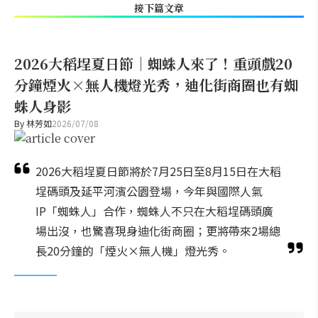
接下篇文章
2026大稻埕夏日節｜蜘蛛人來了！重頭戲20
分鐘煙火×無人機燈光秀，迪化街商圈也有蜘
蛛人身影
By
林芳如
2026/07/08
2026大稻埕夏日節將於7月25日至8月15日在大稻
埕碼頭及延平河濱公園登場，今年與國際人氣
IP「蜘蛛人」合作，蜘蛛人不只在大稻埕碼頭廣
場出沒，也驚喜現身迪化街商圈；更將帶來2場總
長20分鐘的「煙火×無人機」燈光秀。