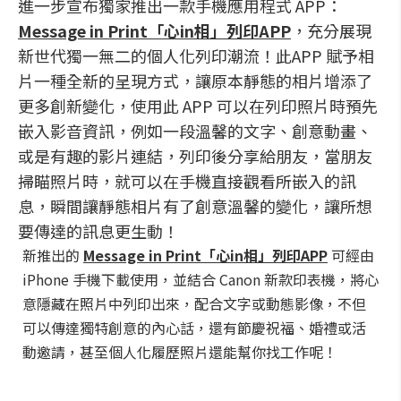
進一步宣布獨家推出一款手機應用程式 APP：
Message in Print
「心
in
相」列印
APP
，充分展現
新世代獨一無二的個人化列印潮流！此APP 賦予相
片一種全新的呈現方式，讓原本靜態的相片增添了
更多創新變化，使用此 APP 可以在列印照片時預先
嵌入影音資訊，例如一段溫馨的文字、創意動畫、
或是有趣的影片連結，列印後分享給朋友，當朋友
掃瞄照片時，就可以在手機直接觀看所嵌入的訊
息，瞬間讓靜態相片有了創意溫馨的變化，讓所想
要傳達的訊息更生動！
新推出的
Message in Print
「心
in
相」列印
APP
可經由
iPhone 手機下載使用，並結合 Canon 新款印表機，將心
意隱藏在照片中列印出來，配合文字或動態影像，不但
可以傳達獨特創意的內心話，還有節慶祝福、婚禮或活
動邀請，甚至個人化履歷照片還能幫你找工作呢！