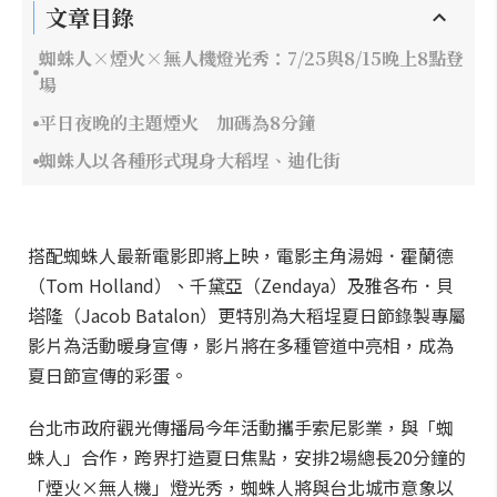
文章目錄
蜘蛛人×煙火×無人機燈光秀：7/25與8/15晚上8點登
場
平日夜晚的主題煙火 加碼為8分鐘
蜘蛛人以各種形式現身大稻埕、迪化街
搭配蜘蛛人最新電影即將上映，電影主角湯姆．霍蘭德
（Tom Holland）、千黛亞（Zendaya）及雅各布．貝
塔隆（Jacob Batalon）更特別為大稻埕夏日節錄製專屬
影片為活動暖身宣傳，影片將在多種管道中亮相，成為
夏日節宣傳的彩蛋。
台北市政府觀光傳播局今年活動攜手索尼影業，與「蜘
蛛人」合作，跨界打造夏日焦點，安排2場總長20分鐘的
「煙火×無人機」燈光秀，蜘蛛人將與台北城市意象以