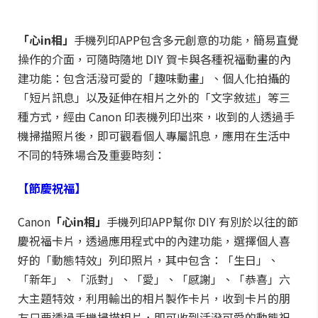
「心
in
相」
手機列印APP包含多元創意的功能，簡易直覺
操作的介面，可隨時隨地 DIY 賀卡與各種祝福動畫的內
建功能：包含活潑可愛的「趣味動畫」、個人化拍攝的
「短片訊息」以及延伸在相片之外的「文字敘述」等三
種方式，經由 Canon 印表機列印出來，收到的人透過手
機掃描照片後，即可觀看個人專屬訊息，應用在生活中
不同的特殊場合及重要時刻：
【節慶祝福】
Canon
「心
in
相」
手機列印APP幫你 DIY 有別於以往的節
慶祝福卡片，透過應用程式中的內建功能，選擇個人喜
好的「動態特效」列印照片，其中包含：「生日」、
「新年」、「派對」、「愛」、「感謝」、「恭喜」六
大主題特效，利用輸出的相片製作卡片，收到卡片的朋
友只要透過手機掃描相片，即可收到活潑可愛的動態祝