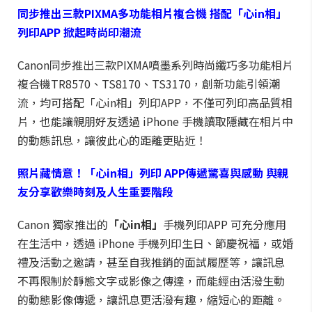
同步推出三款
PIXMA
多功能相片複合機
搭配「心
in
相」
列印
APP
掀起時尚印潮流
Canon同步推出三款PIXMA噴墨系列時尚纖巧多功能相片
複合機TR8570、TS8170、TS3170，創新功能引領潮
流，均可搭配「心in相」列印APP，不僅可列印高品質相
片，也能讓親朋好友透過 iPhone 手機讀取隱藏在相片中
的動態訊息，讓彼此心的距離更貼近！
照片藏情意！「心
in
相」列印
APP
傳遞驚喜與感動
與親
友分享歡樂時刻及人生重要階段
Canon 獨家推出的
「心
in
相」
手機列印APP 可充分應用
在生活中，透過 iPhone 手機列印生日、節慶祝福，或婚
禮及活動之邀請，甚至自我推銷的面試履歷等，讓訊息
不再限制於靜態文字或影像之傳達，而能經由活潑生動
的動態影像傳遞，讓訊息更活潑有趣，縮短心的距離。