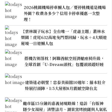
2026桃園機場停車懶人包／要停桃機還是機場
外圍？收費各多少？信用卡停車優惠一次整
理！
【雲林親子玩水】全台唯一「虎爺主題」叢林水
樂園！虎尾632高地免門票回歸，玩水＋4大順遊
秘境一日遊懶人包
搭機告別落枕！阿聯酋航空經濟艙座椅升級，
全球首創「U-Dream頭枕」包覆頭頸超好睡
建築迷必朝聖！忠泰美術館10週年：藤本壯介
特展打頭陣，1:5大屋根8月震撼空降台北
離市區15分鐘的嘉義祕境路線！造訪「台版神
隱少女湯屋」清豐濤月、湖景窯烤披薩與人氣私