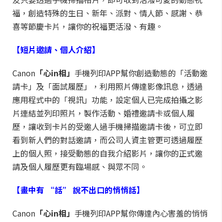
福，創造特殊的生日、新年、派對、情人節、感謝、恭
喜等節慶卡片，讓你的祝福更活潑、有趣。
【短片邀請
、
個人
介紹
】
Canon
「心
in
相」
手機列印APP幫你創造動態的「活動邀
請卡」及「面試履歷」，利用照片傳達影像訊息，透過
應用程式中的「視訊」功能，設定個人已完成拍攝之影
片連結並列印照片，製作活動、婚禮邀請卡或個人履
歷，讓收到卡片的受邀人過手機掃描邀請卡後，可立即
看到新人們的對話邀請，而公司人資主管更可透過履歷
上的個人照，接受動態的自我介紹影片，讓你的正式邀
請及個人履歷更有臨場感、與眾不同。
【畫中有
“
話
”
說不出口的
悄悄
話】
Canon
「心
in
相」
手機列印APP幫你傳達內心害羞的悄悄