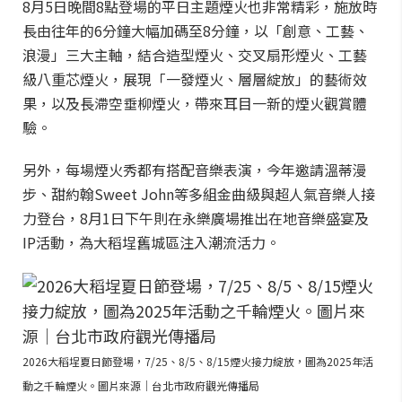
8月5日晚間8點登場的平日主題煙火也非常精彩，施放時
長由往年的6分鐘大幅加碼至8分鐘，以「創意、工藝、
浪漫」三大主軸，結合造型煙火、交叉扇形煙火、工藝
級八重芯煙火，展現「一發煙火、層層綻放」的藝術效
果，以及長滯空垂柳煙火，帶來耳目一新的煙火觀賞體
驗。
另外，每場煙火秀都有搭配音樂表演，今年邀請溫蒂漫
步、甜約翰Sweet John等多組金曲級與超人氣音樂人接
力登台，8月1日下午則在永樂廣場推出在地音樂盛宴及
IP活動，為大稻埕舊城區注入潮流活力。
2026大稻埕夏日節登場，7/25、8/5、8/15煙火接力綻放，圖為2025年活
動之千輪煙火。圖片來源｜台北市政府觀光傳播局