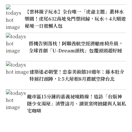
【雲林親子玩水】全台唯一「虎爺主題」叢林水
樂園！虎尾632高地免門票回歸，玩水＋4大順遊
秘境一日遊懶人包
搭機告別落枕！阿聯酋航空經濟艙座椅升級，
全球首創「U-Dream頭枕」包覆頭頸超好睡
建築迷必朝聖！忠泰美術館10週年：藤本壯介
特展打頭陣，1:5大屋根8月震撼空降台北
離市區15分鐘的嘉義祕境路線！造訪「台版神
隱少女湯屋」清豐濤月、湖景窯烤披薩與人氣私
宅咖啡