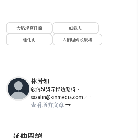
大稻埕夏日節
蜘蛛人
迪化街
大稻埕碼頭廣場
林芳如
欣傳媒資深採訪編輯。
sasalin@xinmedia.com／
happy21917@gmail.com
查看所有文章
延伸閱讀