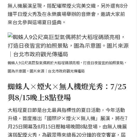
無人機展演呈現，搭配璀璨煙火完美交織，另外還有8分
鐘平日煙火秀及在永樂廣場舉辦的音樂會，邀請大家前
來台北參與這場夏日盛典。
蜘蛛人9公尺高巨型氣偶將於大稻埕碼頭亮相，打造日夜皆宜的拍照景點，
圖為示意圖。圖片來源｜台北市政府觀光傳播局
蜘蛛人×煙火×無人機燈光秀：7/25
與8/15晚上8點登場
大稻埕夏日節是台北最具指標性的夏日活動，今年活動
升級，首度推出「國際IP×煙火×無人機」展演，將在7
月25日開幕及8月15日壓軸場晚間8點登場，由無人機展
演搭配煙火秀，為觀眾帶來總長20分鐘的夜空饗宴，屆