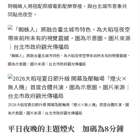
時蜘蛛人將搭配原版電影配樂穿梭，與台北城市意象共
同點亮夜空。
「蜘蛛人」將融合臺北城市特色，為大稻埕夜空帶來前所未有的視覺震撼，
圖為示意圖。圖片來源｜台北市政府觀光傳播局
2026大稻埕夏日節升級 開幕及壓軸場「煙火×無人機」首度合體共演，圖
為示意圖。圖片來源｜台北市政府觀光傳播局
平日夜晚的主題煙火 加碼為8分鐘