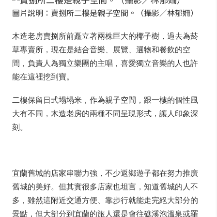
圖片說明：賣捌所二樓是親子空間。（攝影／林郁姍）
木造老房賣捌所前矗立著兩株巨大的椰子樹，過去為菸
草專賣所，現在是結合音樂、展覽、選物和餐飲的空
間，負責人為獨立樂團的主唱，喜愛獨立音樂的人也許
能在這裡挖到寶。
二樓保留日式塌塌米，作為親子空間，跟一樓的個性風
大有不同，木造老房的兩種不同呈現形式，讓人印象深
刻。
宜蘭舊城的店家串聯力強，不少返鄉遊子都在努力推廣
舊城的美好。但其實很多店家也坦言，知道舊城的人不
多，雖然這附近交通方便、靠步行就能走完絕大部分的
景點，但大部分到宜蘭的旅人還是會往礁溪泡溫泉或羅