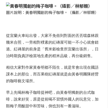
圖片說明：黃春明獨創的梅子咖啡。（攝影／林郁姍）
從宜蘭火車站出發，大家不免俗到對面的丟丟噹森林跟
幾米合照，一旁相對樸素的紅磚屋可能一不小心就會錯
過。紅磚屋的前身是「舊米穀檢查所宜蘭出張所」，日
治時期負責評檢當地生產的稻米品級，再分級銷售。
相信大家對作家黃春明都不陌生，就是常會出現在國語
課本上的那位，而百果樹紅磚屋就是由黃春明團隊經營
的咖啡藝文場所。
早上先喝杯梅子咖啡提神吧，由黃春明獨創的台式咖
啡，說來好笑，原是從前喝不習慣外國人的玩意兒，加
顆梅子用酸甜中和苦味，倒也別有一番滋味。