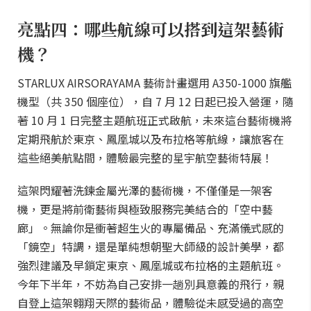
亮點四：哪些航線可以搭到這架藝術
機？
STARLUX AIRSORAYAMA 藝術計畫選用 A350-1000 旗艦
機型（共 350 個座位），自 7 月 12 日起已投入營運，隨
著 10 月 1 日完整主題航班正式啟航，未來這台藝術機將
定期飛航於東京、鳳凰城以及布拉格等航線，讓旅客在
這些絕美航點間，體驗最完整的星宇航空藝術特展！
這架閃耀著洗鍊金屬光澤的藝術機，不僅僅是一架客
機，更是將前衛藝術與極致服務完美結合的「空中藝
廊」。無論你是衝著超生火的專屬備品、充滿儀式感的
「鏡空」特調，還是單純想朝聖大師級的設計美學，都
強烈建議及早鎖定東京、鳳凰城或布拉格的主題航班。
今年下半年，不妨為自己安排一趟別具意義的飛行，親
自登上這架翱翔天際的藝術品，體驗從未感受過的高空