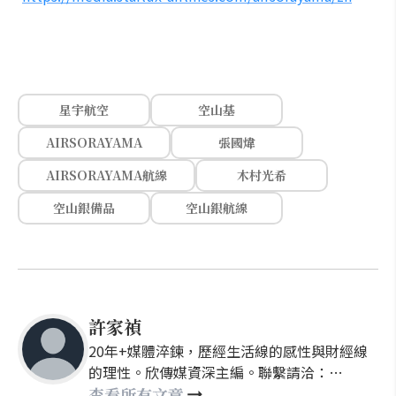
星宇航空
空山基
AIRSORAYAMA
張國煒
AIRSORAYAMA航線
木村光希
空山銀備品
空山銀航線
許家禎
20年+媒體淬鍊，歷經生活線的感性與財經線
的理性。欣傳媒資深主編。聯繫請洽：
nellyhsu@xinmedia.com
查看所有文章