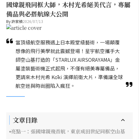
國煒親飛同框大師，木村光希絕美代言，專屬
備品與必搭航線大公開
By
許家禎
2026/07/13
當頂級航空服務遇上日本殿堂級藝術，一場顛覆
想像的飛行美學就此震撼登場！星宇航空攜手大
師空山基打造的「STARLUX AIRSORAYAMA」金
屬塗裝藝術機正式起飛，不僅有絕美專屬備品，
更請來木村光希 Kōki 演繹前衛大片，準備讓全球
航空迷與時尚圈陷入瘋狂。
文章目錄
亮點一：張國煒親飛首航，東京成田世紀同框空山基