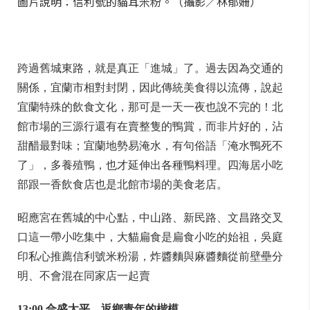
圖片說明：信利號的貓耳米粉。（攝影／林郁姍）
跨過舊城東路，就是真正「進城」了。過去因為交通的
關係，宜蘭市相對封閉，因此傳統美食得以流傳，說起
宜蘭特殊的飲食文化，那可是一天一夜也說不完的！北
館市場的三源行還有在賣整隻的鴨賞，而非片好的，沾
甜醋最對味；宜蘭地勢易淹水，有句俗語「淹水鴨死不
了」，多養殖鴨，也才延伸出各種鴨料理。四海居小吃
部跟一香飲食店也是北館市場的美食老店。
昭應宮在舊城的中心點，中山路、新民路、文昌路交叉
口這一帶小吃集中，大貓扁食是扁食小吃的始祖，吳庭
印私心推薦信利號米粉湯，炸醬麵與麻醬麵從前壁壘分
明、不會混在同家店一起賣
13:00 合盛太平。返鄉青年的楷模。