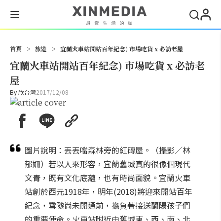
搜尋
首頁
>
旅遊
>
宜蘭火車站開站百年紀念) 市場吃貨 x 必訪老屋
宜蘭火車站開站百年紀念) 市場吃貨 x 必訪老
屋
By
欣台灣
2017/12/08
圖片說明：丟丟噹森林旁的紅磚屋。（攝影／林
郁姍）若以人來形容，宜蘭舊城真的很像個現代
文青，既有文化底蘊，也有時尚面貌。宜蘭火車
站創於西元1918年，明年(2018)將迎來開站百年
紀念，雪隧尚未開通前，擔負著接送蘭陽孩子們
的重要使命。火車站附近由舊城東、西、南、北