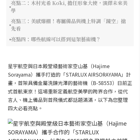
亮點二：木村光希 Kōki, 擔任形象大使，演繹未來美
學
亮點三：美感爆棚！專屬備品與機上特調「鏡空」搶
先看
亮點四：哪些航線可以搭到這架藝術機？
星宇航空與日本殿堂級藝術家空山基（Hajime
Sorayama）攜手打造的「STARLUX AIRSORAYAMA」計
畫，首架具備金屬洗鍊光澤的藝術機（B-58553）日前正
式首航東京！這場重新定義航空美學的跨界合作，從代
言人、機上備品到首飛儀式都話題滿滿，以下為您整理
四大必看亮點。