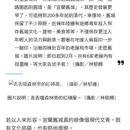
路圍起的圓環，是「宜蘭舊城」，其歷史發展更
早了，可追朔到200多年前的清代。幸運地，舊城
保留了不少原貌，近幾年陸續有返鄉青年投入保
存舊城文化、建物、美食等等，不僅保存更注入
年輕人的活力與創意。跟著在地達人吳庭印一步
一腳印，沿著四棟近百年的老屋和市場，走逛舊
城。圖片說明：即日起到2月，共有6家老屋內有
扭蛋機，等大家去試手氣！（攝影／林郁姍
圖片說明：丟丟噹森林旁的紅磚屋。（攝影／林郁姍）
若以人來形容，宜蘭舊城真的很像個現代文青，既
有文化底蘊，也有時尚面貌。