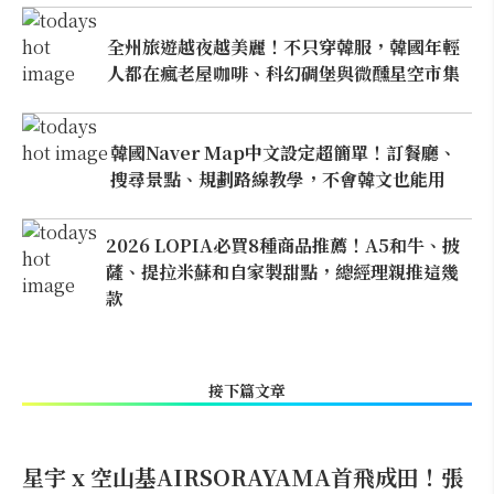
全州旅遊越夜越美麗！不只穿韓服，韓國年輕
人都在瘋老屋咖啡、科幻碉堡與微醺星空市集
韓國Naver Map中文設定超簡單！訂餐廳、
搜尋景點、規劃路線教學，不會韓文也能用
2026 LOPIA必買8種商品推薦！A5和牛、披
薩、提拉米蘇和自家製甜點，總經理親推這幾
款
接下篇文章
星宇 x 空山基AIRSORAYAMA首飛成田！張