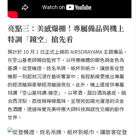
亮點三：美感爆棚！專屬備品與機上
特調「鏡空」搶先看
預計於 10 月 1 日正式上線的 AIRSORAYAMA 主題備品，
在空山基老師親自監修下，以呼應機體的銀色與金色為
基調。從登機證、姓名吊牌、紙杯到紙巾，讓旅客從登
機那一刻起就沉浸在藝術饗宴中；長程航線更推出專屬
的經濟艙與豪華經濟艙過夜包。此外，機上還提供專屬
特調「空山基特調-鏡空」，以琴酒、甜白酒為基底，融
合西洋梨、荔枝與檸檬風味，呈現宛如陽光灑落的淡金
色酒體，透過味覺完美呼應大師科技與感性交織的創作
世界。