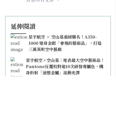
延伸閱讀
星宇航空 × 空山基重磅聯名！A350-
1000 變身金銀「會飛的藝術品」，打造
三萬英呎空中藝廊
星宇航空×空山基｜地表最大空中藝術品！
Pantone反覆校對逾10次研發專屬色，機
身折射「液態金屬」流動光澤
星宇航空K董張國煒親駕「空山銀」抵台！
實機光是塗裝與調色就花了8個月，同款限
量模型上架即秒殺