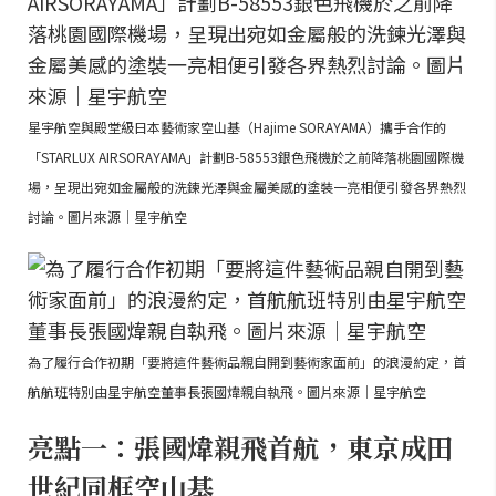
星宇航空與殿堂級日本藝術家空山基（Hajime SORAYAMA）攜手合作的
「STARLUX AIRSORAYAMA」計劃B-58553銀色飛機於之前降落桃園國際機
場，呈現出宛如金屬般的洗鍊光澤與金屬美感的塗裝一亮相便引發各界熱烈
討論。圖片來源｜星宇航空
為了履行合作初期「要將這件藝術品親自開到藝術家面前」的浪漫約定，首
航航班特別由星宇航空董事長張國煒親自執飛。圖片來源｜星宇航空
亮點一：張國煒親飛首航，東京成田
世紀同框空山基