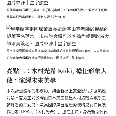
張國煒董事長(圖左)與空山基(圖右)老師在合作初期便相約，要將這件藝術
品親自飛到老師面前。圖片來源｜星宇航空
星宇航空張國煒董事長邀請空山基老師於機艙內親筆簽名落款，未來旅客將
可於客艙內親眼欣賞大師珍貴簽名。圖片來源｜星宇航空
亮點二：木村光希 Kōki, 擔任形象大
使，演繹未來美學
本次計畫發布的形象影片與全新機上安全影片引發熱烈
討論。官方正式公開由日本天王巨星木村拓哉與歌手工
藤靜香的二女兒、兼具國際舞台經驗的模特兒女演員及
作曲家「Kōki,（木村光希）」擔任主演，身為新世代代