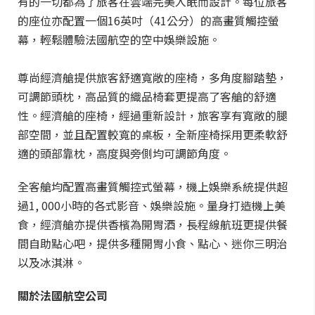
有的一切都為了旅客在雲端完美入眠而設計。每位旅客
的座位亦配置一個16英吋（41公分）的高畫質觸控螢
幕，輕鬆體驗法國航空的空中娛樂設施。
尊尚經濟艙提供旅客舒適寬敞的座椅，多角度腳踏墊，
可調節頭枕，高品質的織品椅套更提高了客艙的舒適
性。經濟艙的座椅，經過重新設計，旅客享有寬敞的腿
部空間，並且配置較寬的桌板，全新座椅採用更柔軟舒
適的頭部靠枕，高度與旁側均可調節角度。
全客艙均配置高畫質觸控式螢幕，機上娛樂系統提供超
過1, 000小時的各式影音、娛樂設施。量身打造機上美
食，經濟艙亦提供香檳為開胃酒，長程線航班更提供餐
間自助點心吧，提供多種開胃小食、點心、迷你三明治
以及冰淇淋。
關於法國航空公司