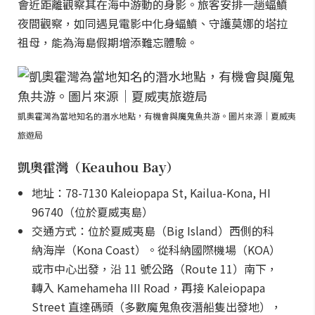
會近距離觀察其在海中游動的身影。旅客安排一趟蝠鱝
夜間觀察，如同遇見電影中化身蝠鱝、守護莫娜的塔拉
祖母，能為海島假期增添難忘體驗。
凱奧霍灣為當地知名的潛水地點，有機會與魔鬼魚共游。圖片來源｜夏威夷
旅遊局
凱奧霍灣（Keauhou Bay）
地址：78-7130 Kaleiopapa St, Kailua-Kona, HI
96740（位於夏威夷島）
交通方式：位於夏威夷島（Big Island）西側的科
納海岸（Kona Coast）。從科納國際機場（KOA）
或市中心出發，沿 11 號公路（Route 11）南下，
轉入 Kamehameha III Road，再接 Kaleiopapa
Street 直達碼頭（多數魔鬼魚夜潛船隻出發地），