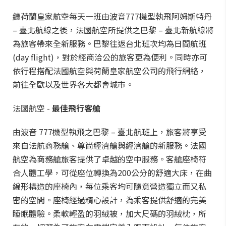
繼荷蘭皇家航空每天一班由波音777機型執飛阿姆斯特丹
– 臺北航線之後，法國航空所提供之巴黎 – 臺北新航線將
為旅客帶來全新服務。巴黎往返台北班次均為日間航班
(day flight)，對於經商洽公的旅客更為便利。同時亦可
依行程搭配法國航空與荷蘭皇家航空公司的飛行網絡，
前往全歐以及世界各大都會城市。
法國航空 -
最佳飛行客艙
由波音 777機型執飛之巴黎 – 臺北航班上，旅客將享受
來自法航商務艙、尊尚經濟艙與經濟艙的新服務。法國
航空為商務艙旅客提供了卓越的空中服務。客艙座椅符
合人體工學，可從座位轉換為200公分的舒適大床，在曲
線形構造的座椅內，每位乘客均可隨意營造獨立而又私
密的空間。座椅經過精心設計，為乘客提供舒適的完美
睡眠體驗。柔軟輕盈的羽絨被，加大尺碼的羽絨枕，所