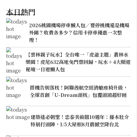
本日熱門
2026桃園機場停車懶人包／要停桃機還是機場
外圍？收費各多少？信用卡停車優惠一次整
理！
【雲林親子玩水】全台唯一「虎爺主題」叢林水
樂園！虎尾632高地免門票回歸，玩水＋4大順遊
秘境一日遊懶人包
搭機告別落枕！阿聯酋航空經濟艙座椅升級，
全球首創「U-Dream頭枕」包覆頭頸超好睡
建築迷必朝聖！忠泰美術館10週年：藤本壯介
特展打頭陣，1:5大屋根8月震撼空降台北