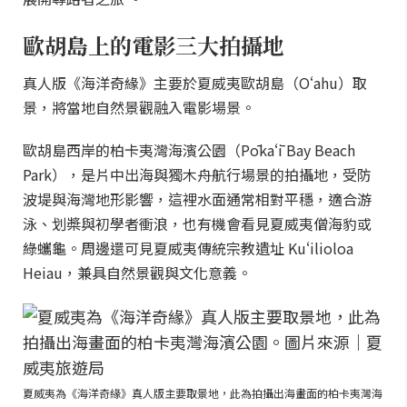
歐胡島上的電影三大拍攝地
真人版《海洋奇緣》主要於夏威夷歐胡島（Oʻahu）取
景，將當地自然景觀融入電影場景。
歐胡島西岸的柏卡夷灣海濱公園（Pōkaʻī Bay Beach
Park），是片中出海與獨木舟航行場景的拍攝地，受防
波堤與海灣地形影響，這裡水面通常相對平穩，適合游
泳、划槳與初學者衝浪，也有機會看見夏威夷僧海豹或
綠蠵龜。周邊還可見夏威夷傳統宗教遺址 Kuʻilioloa
Heiau，兼具自然景觀與文化意義。
夏威夷為《海洋奇緣》真人版主要取景地，此為拍攝出海畫面的柏卡夷灣海