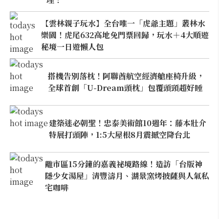
【雲林親子玩水】全台唯一「虎爺主題」叢林水
樂園！虎尾632高地免門票回歸，玩水＋4大順遊
秘境一日遊懶人包
搭機告別落枕！阿聯酋航空經濟艙座椅升級，
全球首創「U-Dream頭枕」包覆頭頸超好睡
建築迷必朝聖！忠泰美術館10週年：藤本壯介
特展打頭陣，1:5大屋根8月震撼空降台北
離市區15分鐘的嘉義祕境路線！造訪「台版神
隱少女湯屋」清豐濤月、湖景窯烤披薩與人氣私
宅咖啡