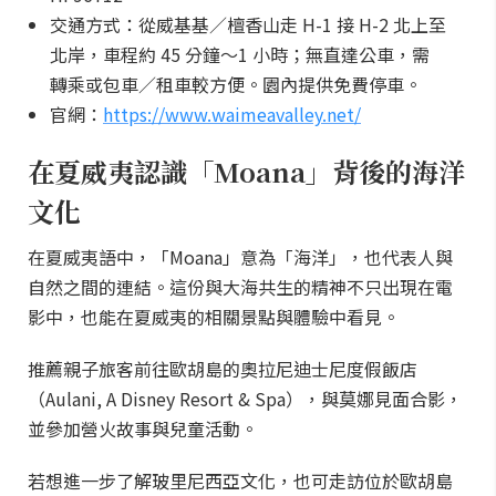
交通方式：從威基基／檀香山走 H-1 接 H-2 北上至
北岸，車程約 45 分鐘～1 小時；無直達公車，需
轉乘或包車／租車較方便。園內提供免費停車。
官網：
https://www.waimeavalley.net/
在夏威夷認識「Moana」背後的海洋
文化
在夏威夷語中，「Moana」意為「海洋」，也代表人與
自然之間的連結。這份與大海共生的精神不只出現在電
影中，也能在夏威夷的相關景點與體驗中看見。
推薦親子旅客前往歐胡島的奧拉尼迪士尼度假飯店
（Aulani, A Disney Resort & Spa），與莫娜見面合影，
並參加營火故事與兒童活動。
若想進一步了解玻里尼西亞文化，也可走訪位於歐胡島