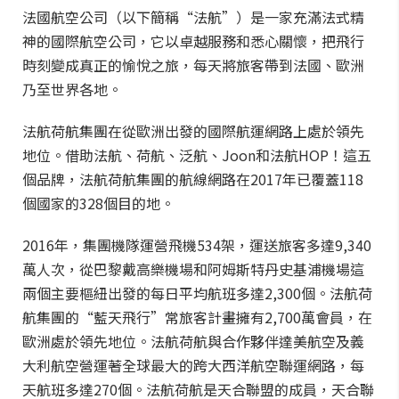
法國航空公司（以下簡稱“法航”）是一家充滿法式精
神的國際航空公司，它以卓越服務和悉心關懷，把飛行
時刻變成真正的愉悅之旅，每天將旅客帶到法國、歐洲
乃至世界各地。
法航荷航集團在從歐洲出發的國際航運網路上處於領先
地位。借助法航、荷航、泛航、Joon和法航HOP！這五
個品牌，法航荷航集團的航線網路在2017年已覆蓋118
個國家的328個目的地。
2016年，集團機隊運營飛機534架，運送旅客多達9,340
萬人次，從巴黎戴高樂機場和阿姆斯特丹史基浦機場這
兩個主要樞紐出發的每日平均航班多達2,300個。法航荷
航集團的“藍天飛行”常旅客計畫擁有2,700萬會員，在
歐洲處於領先地位。法航荷航與合作夥伴達美航空及義
大利航空營運著全球最大的跨大西洋航空聯運網路，每
天航班多達270個。法航荷航是天合聯盟的成員，天合聯