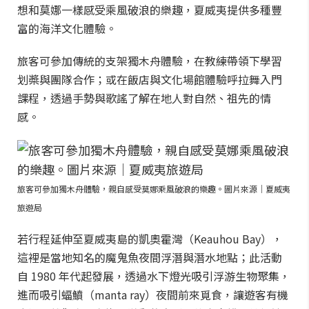
想和莫娜一樣感受乘風破浪的樂趣，夏威夷提供多種豐
富的海洋文化體驗。
旅客可參加傳統的支架獨木舟體驗，在教練帶領下學習
划槳與團隊合作；或在飯店與文化場館體驗呼拉舞入門
課程，透過手勢與歌謠了解在地人對自然、祖先的情
感。
旅客可參加獨木舟體驗，親自感受莫娜乘風破浪的樂趣。圖片來源｜夏威夷
旅遊局
若行程延伸至夏威夷島的凱奧霍灣（Keauhou Bay），
這裡是當地知名的魔鬼魚夜間浮潛與潛水地點；此活動
自 1980 年代起發展，透過水下燈光吸引浮游生物聚集，
進而吸引蝠鱝（manta ray）夜間前來覓食，讓遊客有機