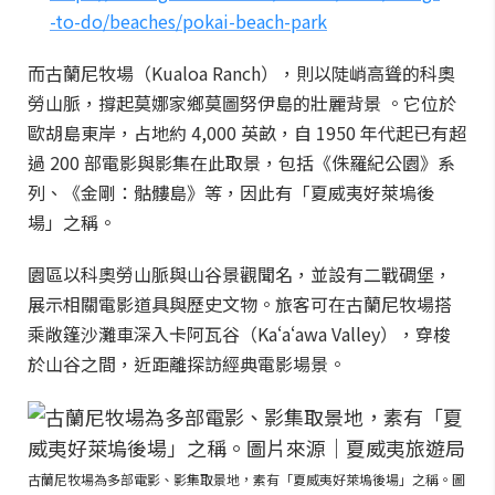
-to-do/beaches/pokai-beach-park
而古蘭尼牧場（Kualoa Ranch），則以陡峭高聳的科奧
勞山脈，撐起莫娜家鄉莫圖努伊島的壯麗背景 。它位於
歐胡島東岸，占地約 4,000 英畝，自 1950 年代起已有超
過 200 部電影與影集在此取景，包括《侏羅紀公園》系
列、《金剛：骷髏島》等，因此有「夏威夷好萊塢後
場」之稱。
園區以科奧勞山脈與山谷景觀聞名，並設有二戰碉堡，
展示相關電影道具與歷史文物。旅客可在古蘭尼牧場搭
乘敞篷沙灘車深入卡阿瓦谷（Kaʻaʻawa Valley），穿梭
於山谷之間，近距離探訪經典電影場景。
古蘭尼牧場為多部電影、影集取景地，素有「夏威夷好萊塢後場」之稱。圖