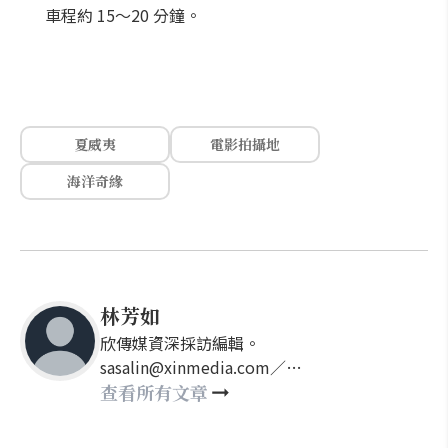
車程約 15～20 分鐘。
夏威夷
電影拍攝地
海洋奇緣
林芳如
欣傳媒資深採訪編輯。
sasalin@xinmedia.com／
happy21917@gmail.com
查看所有文章