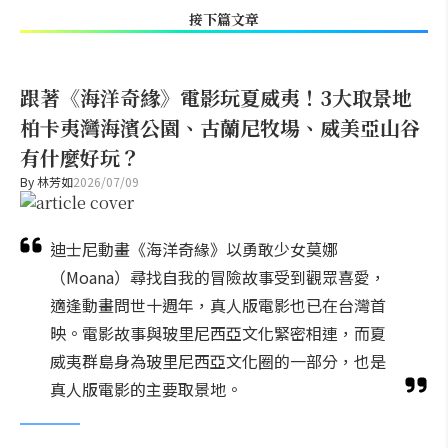
接下篇文章
跟著《海洋奇緣》電影玩夏威夷！3大取景地
柏卡夷灣海濱公園、古蘭尼牧場、威美亞山谷
有什麼好玩？
By
林芳如
2026/07/09
迪士尼動畫《海洋奇緣》以勇敢少女莫娜
（Moana）尋找自我的冒險故事受到觀眾喜愛，
適逢動畫問世十週年，真人版電影也已在台灣首
映。電影故事與玻里尼西亞文化緊密相連，而夏
威夷群島身為玻里尼西亞文化圈的一部分，也是
真人版電影的主要取景地。