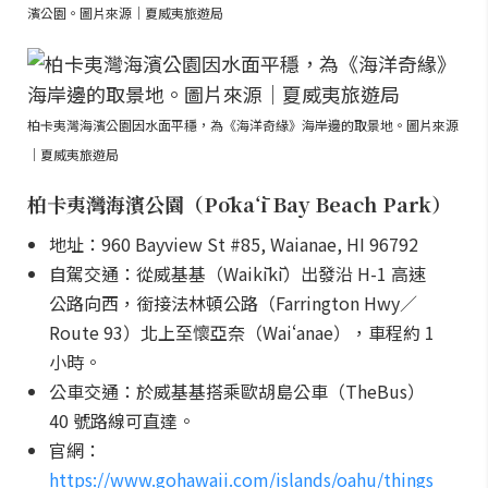
濱公園。圖片來源｜夏威夷旅遊局
柏卡夷灣海濱公園因水面平穩，為《海洋奇緣》海岸邊的取景地。圖片來源
｜夏威夷旅遊局
柏卡夷灣海濱公園（Pōkaʻī Bay Beach Park）
地址：960 Bayview St #85, Waianae, HI 96792
自駕交通：從威基基（Waikīkī）出發沿 H-1 高速
公路向西，銜接法林頓公路（Farrington Hwy／
Route 93）北上至懷亞奈（Waiʻanae），車程約 1
小時。
公車交通：於威基基搭乘歐胡島公車（TheBus）
40 號路線可直達。
官網：
https://www.gohawaii.com/islands/oahu/things