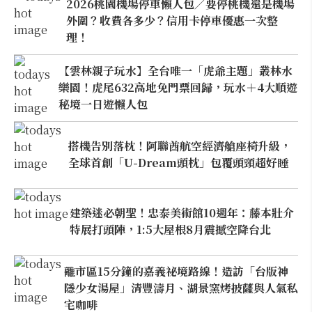
2026桃園機場停車懶人包／要停桃機還是機場
外圍？收費各多少？信用卡停車優惠一次整
理！
【雲林親子玩水】全台唯一「虎爺主題」叢林水
樂園！虎尾632高地免門票回歸，玩水＋4大順遊
秘境一日遊懶人包
搭機告別落枕！阿聯酋航空經濟艙座椅升級，
全球首創「U-Dream頭枕」包覆頭頸超好睡
建築迷必朝聖！忠泰美術館10週年：藤本壯介
特展打頭陣，1:5大屋根8月震撼空降台北
離市區15分鐘的嘉義祕境路線！造訪「台版神
隱少女湯屋」清豐濤月、湖景窯烤披薩與人氣私
宅咖啡