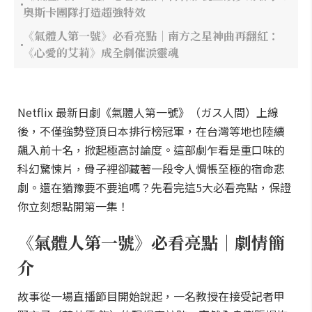
奧斯卡團隊打造超強特效
《氣體人第一號》必看亮點｜南方之星神曲再翻紅：
《心愛的艾莉》成全劇催淚靈魂
Netflix 最新日劇《氣體人第一號》（ガス人間）上線
後，不僅強勢登頂日本排行榜冠軍，在台灣等地也陸續
飆入前十名，掀起極高討論度。這部劇乍看是重口味的
科幻驚悚片，骨子裡卻藏著一段令人惆悵至極的宿命悲
劇。還在猶豫要不要追嗎？先看完這5大必看亮點，保證
你立刻想點開第一集！
《氣體人第一號》必看亮點｜劇情簡
介
故事從一場直播節目開始說起，一名教授在接受記者甲