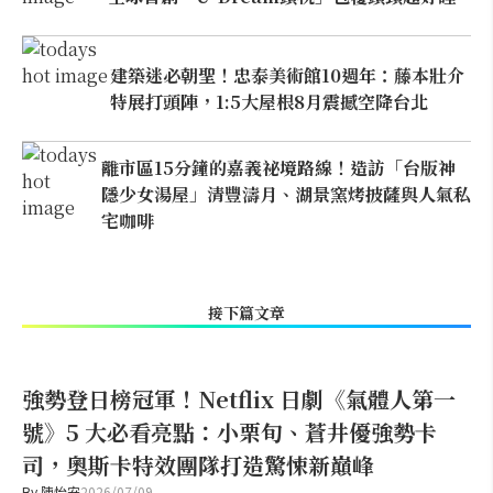
建築迷必朝聖！忠泰美術館10週年：藤本壯介
特展打頭陣，1:5大屋根8月震撼空降台北
離市區15分鐘的嘉義祕境路線！造訪「台版神
隱少女湯屋」清豐濤月、湖景窯烤披薩與人氣私
宅咖啡
接下篇文章
強勢登日榜冠軍！Netflix 日劇《氣體人第一
號》5 大必看亮點：小栗旬、蒼井優強勢卡
司，奧斯卡特效團隊打造驚悚新巔峰
By
陳怡安
2026/07/09