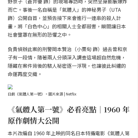
野京子（蒼井優 飾）的現場專訪時，突然全身膨脹爆炸
而亡。事後一名自稱是「氣體人」的神秘男子（UTA
飾）公開自首，並預告接下來會進行一連串的殺人計
畫，將「白色中心」的相關人士全都殺害，瞬間讓日本
社會壟罩在無形的恐懼之中。
負責偵辦此案的刑警岡本賢治（小栗旬 飾）過去曾和京
子有一段情，隨著兩人分頭深入調查這場超自然危機，
隱藏在案件背後的駭人祕密逐一浮現，也讓彼此糾纏的
命運再度交織。
日劇《氣體人第一號》。圖片來源 | Netflix
《氣體人第一號》必看亮點｜1960 年
原作劇情大公開
本片改編自 1960 年上映的同名日本特攝電影《氣體人第