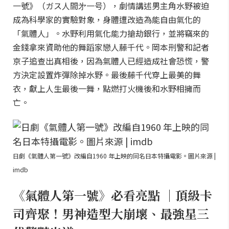
一號》（ガス人間㐧一号），劇情講述男主角水野被迫
成為科學家的實驗對象，身體遭改造為能自由氣化的
「氣體人」。水野利用氣化能力搶劫銀行，並將竊來的
金錢拿來資助他的舞蹈家戀人藤千代。岡本刑警和記者
京子追查出真相後，因為氣體人已經造成社會恐慌，警
方決定設置炸彈除掉水野。最後藤千代穿上最美的舞
衣，獻上人生最後一舞，點燃打火機後和水野相擁而
亡。
日劇《氣體人第一號》改編自1960 年上映的同名日本特攝電影。圖片來源 |
imdb
《氣體人第一號》必看亮點 ｜頂級卡
司齊聚！男神造型大崩壞、最強星三