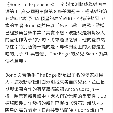
《Songs of Experience》，外媒預測將成為樂團生
涯第 11 座英國冠軍與第 8 座美國冠軍，權威樂評滾
石雜誌也給予 4.5 顆星的高分評價，不過沒想到 57
歲的主唱 Bono 竟然是以「死人心態」寫歌，難道
已經放棄音樂事業？其實不然，波諾只是將對家人
的愛化作雋永的字句，將來過世之後，他的愛依然
存在；特別值得一提的是，專輯封面上的人物是主
唱的兒子 Eli 與吉他手 The Edge 的女兒 Sian，頗具
傳承意義。
Bono 與吉他手 The Edge 都是出了名的愛家好男
人，這次新專輯封面分別找來各自的兒女，並由長
期與樂團合作的荷蘭籍攝影師 Anton Corbijn 拍
攝，暗示著新專輯中，家人們對樂團的重要性；U2
這張睽違 3 年發行的新作已獲得《滾石》雜誌 4.5
顆星的高分肯定，日前接受訪問時，Bono 說自己