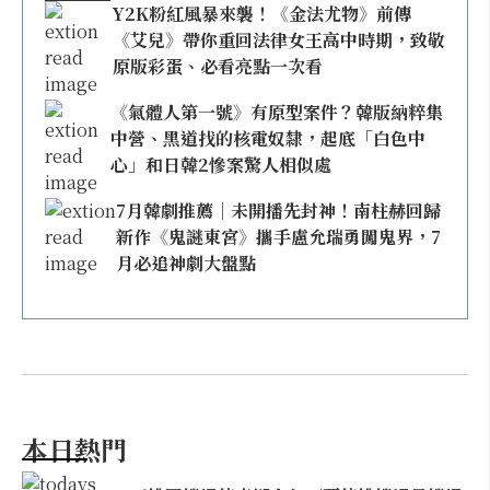
Y2K粉紅風暴來襲！《金法尤物》前傳
《艾兒》帶你重回法律女王高中時期，致敬
原版彩蛋、必看亮點一次看
《氣體人第一號》有原型案件？韓版納粹集
中營、黑道找的核電奴隸，起底「白色中
心」和日韓2慘案驚人相似處
7月韓劇推薦｜未開播先封神！南柱赫回歸
新作《鬼謎東宮》攜手盧允瑞勇闖鬼界，7
月必追神劇大盤點
本日熱門