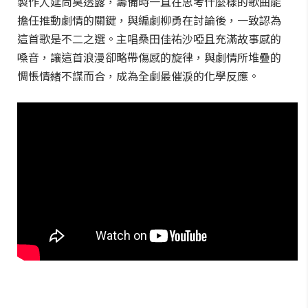
製作人延尚昊透露，籌備時一直在思考什麼樣的歌曲能
擔任推動劇情的關鍵，與編劇柳勇在討論後，一致認為
這首歌是不二之選。主唱桑田佳祐沙啞且充滿故事感的
嗓音，讓這首浪漫卻略帶傷感的旋律，與劇情所堆疊的
惆悵情緒不謀而合，成為全劇最催淚的化學反應。