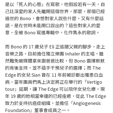
是以「死人的心態」在寫歌，他假設若有一天，自
己比深愛的家人先離開這個世界，那麼，那個已經
過世的 Bono，會想對家人說些什麼，又有什麼話
語，是在世時未能開口說出的？這些對家人的愛
意，全被 Bono 寫進專輯中，化作雋永的歌詞。
而 Bono 的 17 歲兒子 Eli 正追隨父親的腳步，走上
音樂之路，目前擔任獨立樂團 Inhaler 的主唱，雖
然難免被媒體拿來跟爸爸比較，但 Bono 選擇默默
的背後支持，並不插手干預兒子的選擇；而 The
Edge 的女兒 Sian 曾在 11 年前被診斷出罹患白血
病，當年團員們馬上決定將正在舉行的「Vertigo
tour」延期，讓 The Edge 可以陪伴女兒化療，現
年 19 歲的她相當幸運的已經痊癒，從此 The Edge
致力於支持抗癌症組織，並擔任「Angiogenesis
Foundation」董事會成員之一。