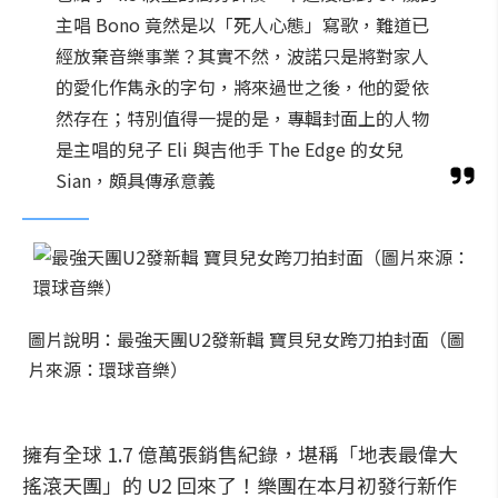
主唱 Bono 竟然是以「死人心態」寫歌，難道已
經放棄音樂事業？其實不然，波諾只是將對家人
的愛化作雋永的字句，將來過世之後，他的愛依
然存在；特別值得一提的是，專輯封面上的人物
是主唱的兒子 Eli 與吉他手 The Edge 的女兒
Sian，頗具傳承意義
圖片說明：最強天團U2發新輯 寶貝兒女跨刀拍封面（圖
片來源：環球音樂）
擁有全球 1.7 億萬張銷售紀錄，堪稱「地表最偉大
搖滾天團」的 U2 回來了！樂團在本月初發行新作