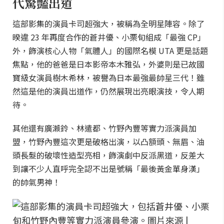
代驚豔出道
這部影集的演員卡司超強大，被稱為全明星陣容。除了
暌違 23 年再度合作的蒼井優、小栗旬組成「最強 CP」
外，飾演核心人物「氣體人」的國際名模 UTA 更是話題
焦點，他的爸爸是日本影帝本木雅弘，外婆則是已故國
寶級女演員樹木希林，被譽為日本最強最帥星三代！雖
然這是他的演員出道作，仍然展現出亮眼演技，令人期
待。
其他還有廣瀨鈴、林遣都、竹野內豐等實力派演員加
盟，竹野內豐這次更是破格出演，以凸額頭、無眉、油
頭長髮的破壞性造型亮相，飾演劇中反派黑道，反差大
到讓不少人直呼完全認不出是號稱「最後黃金單身漢」
的帥氣男神！