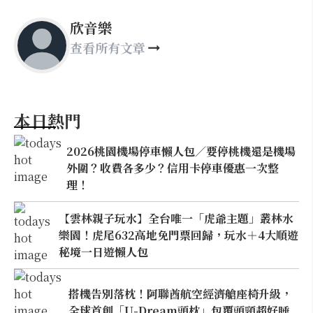
欣音樂
查看所有文章
本日熱門
2026桃園機場停車懶人包／要停桃機還是機場
外圍？收費各多少？信用卡停車優惠一次整
理！
【雲林親子玩水】全台唯一「虎爺主題」叢林水
樂園！虎尾632高地免門票回歸，玩水＋4大順遊
秘境一日遊懶人包
搭機告別落枕！阿聯酋航空經濟艙座椅升級，
全球首創「U-Dream頭枕」包覆頭頸超好睡