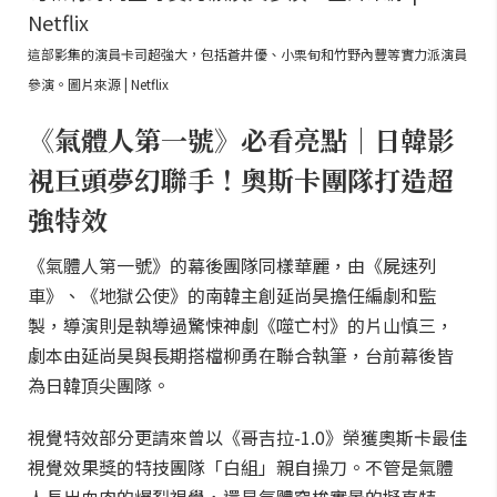
這部影集的演員卡司超強大，包括蒼井優、小栗旬和竹野內豐等實力派演員
參演。圖片來源 | Netflix
《氣體人第一號》必看亮點｜日韓影
視巨頭夢幻聯手！奧斯卡團隊打造超
強特效
《氣體人第一號》的幕後團隊同樣華麗，由《屍速列
車》、《地獄公使》的南韓主創延尚昊擔任編劇和監
製，導演則是執導過驚悚神劇《噬亡村》的片山慎三，
劇本由延尚昊與長期搭檔柳勇在聯合執筆，台前幕後皆
為日韓頂尖團隊。
視覺特效部分更請來曾以《哥吉拉-1.0》榮獲奧斯卡最佳
視覺效果獎的特技團隊「白組」親自操刀。不管是氣體