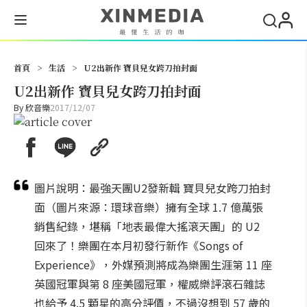
搜尋
首頁
>
生活
>
U2出新作 寶貝兒女跨刀拍封面
U2出新作 寶貝兒女跨刀拍封面
By
欣音樂
2017/12/07
圖片說明：最強天團U2發新輯 寶貝兒女跨刀拍封
面（圖片來源：環球音樂）擁有全球 1.7 億萬張
銷售紀錄，堪稱「地表最偉大搖滾天團」的 U2
回來了！樂團在本月初發行新作《Songs of
Experience》，外媒預測將成為樂團生涯第 11 座
英國冠軍與第 8 座美國冠軍，權威樂評滾石雜誌
也給予 4.5 顆星的高分評價，不過沒想到 57 歲的