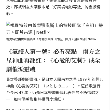
人長出血肉的爆裂視覺，還是氣體穿梭實景的擬真特
效，都被網友大讚根本是「好萊塢電影等級」的震撼精
彩。
視覺特效由曾榮獲奧斯卡的特技團隊「白組」操刀。圖片來源 | Netflix
《氣體人第一號》必看亮點｜南方之
星神曲再翻紅：《心愛的艾莉》成全
劇催淚靈魂
貫穿整部劇的靈魂，是日本天團南方之星 1979 年的經典
神曲《心愛的艾莉》（いとしのエリー）。這首歌發行
至今已 47 年，仍是日本樂壇最具代表性的不朽情歌之
一，如今隨著影集熱播再度爆紅。