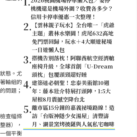
1
.
2026桃園機場停車懶人包／要停
桃機還是機場外圍？收費各多少？
信用卡停車優惠一次整理！
2
.
【雲林親子玩水】全台唯一「虎爺
主題」叢林水樂園！虎尾632高地
免門票回歸，玩水＋4大順遊秘境
一日遊懶人包
3
.
搭機告別落枕！阿聯酋航空經濟艙
座椅升級，全球首創「U-Dream
狀態。尤
頭枕」包覆頭頸超好睡
4
.
著輪組的
建築迷必朝聖！忠泰美術館10週
的問題；
年：藤本壯介特展打頭陣，1:5大
屋根8月震撼空降台北
5
.
離市區15分鐘的嘉義祕境路線！造
訪「台版神隱少女湯屋」清豐濤
檢查幅條
月、湖景窯烤披薩與人氣私宅咖啡
整器），
是一個平衡