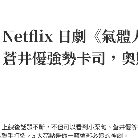
etflix 日劇《氣體
、蒼井優強勢卡司，奧
一號》上線後話題不斷，不但可以看到小栗旬、蒼井優
聯手打造，5 大亮點帶你一窺這部必追的神劇。