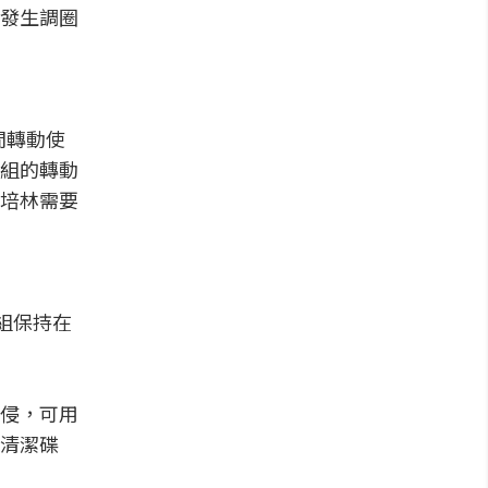
發生調圈
間轉動使
組的轉動
培林需要
組保持在
侵，可用
清潔碟