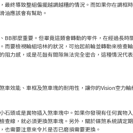
，最終導致整組偏擺越調越糟的情況。而如果你在調框時
滑油應該會有幫助。
、BB那麼重要。但畢竟這類會轉動的零件，在經過長時
。而要檢視輪組培林的狀況，可抬起前輪並轉動來檢查輪
的阻力感，或是花鼓有間隙無法完全密合，這種情況代表
車效能、車框及煞車塊的耐用性，讓你的Vision空力輪
小石頭或是異物插入煞車塊中。如果你發現有任何異物入
檢查線，就必須更換煞車塊。另外，關於碟煞系統請定期
，也需要注意來令片是否已磨損需要更換。