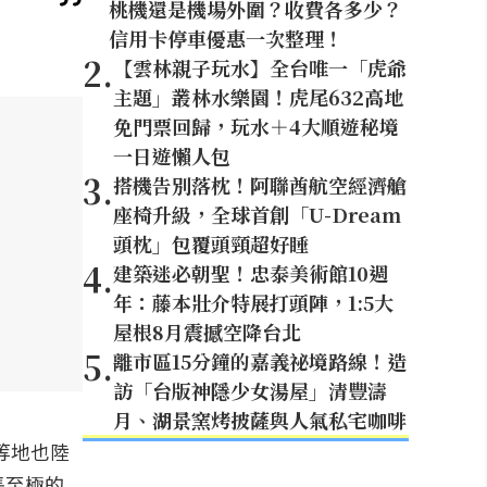
桃機還是機場外圍？收費各多少？
信用卡停車優惠一次整理！
2
.
【雲林親子玩水】全台唯一「虎爺
主題」叢林水樂園！虎尾632高地
免門票回歸，玩水＋4大順遊秘境
一日遊懶人包
3
.
搭機告別落枕！阿聯酋航空經濟艙
座椅升級，全球首創「U-Dream
頭枕」包覆頭頸超好睡
4
.
建築迷必朝聖！忠泰美術館10週
年：藤本壯介特展打頭陣，1:5大
屋根8月震撼空降台北
5
.
離市區15分鐘的嘉義祕境路線！造
訪「台版神隱少女湯屋」清豐濤
月、湖景窯烤披薩與人氣私宅咖啡
等地也陸
悵至極的