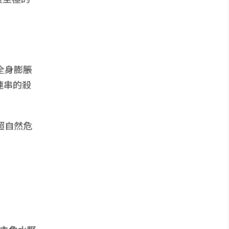
全身膨脹
連串的殺
超自然危