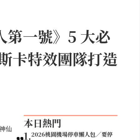
人第一號》5 大必
斯卡特效團隊打造
本日熱門
等神仙
1
.
2026桃園機場停車懶人包／要停