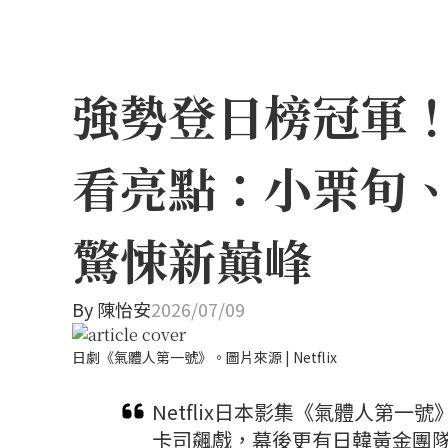
強勢登日榜冠軍！N
看亮點：小栗旬
驚悚新巔峰
By
陳怡安
2026/07/09
日劇《氣體人第一號》。圖片來源 | Netflix
Netflix日本影集《氣體人第
卡司飆戲，幕後更有日韓黃金團隊