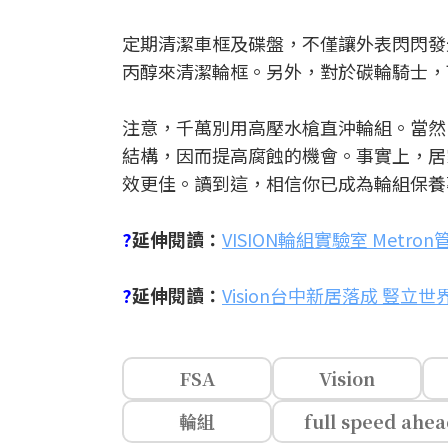
定期清潔車框及碟盤，不僅讓外表閃閃發
丙醇來清潔輪框。另外，對於碳輪騎士，
注意，千萬別用高壓水槍直沖輪組。當然
結構，因而提高腐蝕的機會。事實上，居
效更佳。讀到這，相信你已成為輪組保養
?
延伸閱讀：
VISION輪組實驗室 Metro
?
延伸閱讀：
Vision台中新居落成 豎立
FSA
Vision
輪組
full speed ahe