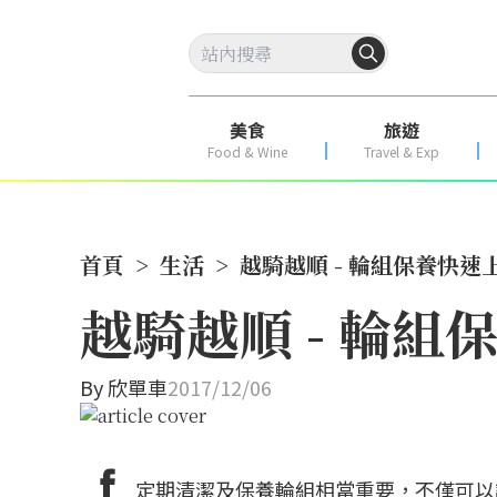
美食
旅遊
Food & Wine
Travel & Exp
首頁
>
生活
>
越騎越順 - 輪組保養快速
越騎越順 - 輪組
By
欣單車
2017/12/06
定期清潔及保養輪組相當重要，不僅可以