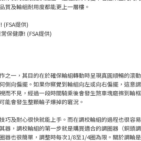
品質及輪組耐用度都能更上一層樓。
健康! (FSA提供)
作之一，其目的在於確保輪組轉動時呈現真圓順暢的滾動
何側向偏擺。如果你察覺到輪組向左或向右偏擺，這意謂
視而不見，經過一段時間騎乘後會發生煞車塊磨擦到輪框
可能會發生整顆輪子爆掉的窘況。
技巧及耐心很快就能上手。而在調校輪組的過程也很容易
其器，調校輪組的第一步就是購買適合的調圈器（銅頭調
器也很簡單，調整時每次1/8至1/4圈為限。關於調輪