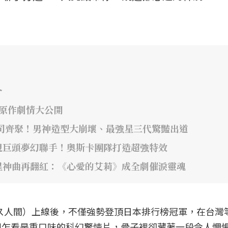
介
年原作劇情大公開
司齊聚！男神造型大崩壞、最強星三代驚豔出道
視巨頭夢幻聯手！奧斯卡團隊打造超強特效
星神曲再翻紅：《心愛的艾莉》成全劇催淚靈魂
》（ガス人間）上線後，不僅強勢登頂日本排行榜冠軍，在台灣
劇乍看是重口味的科幻驚悚片，骨子裡卻藏著一段令人惆