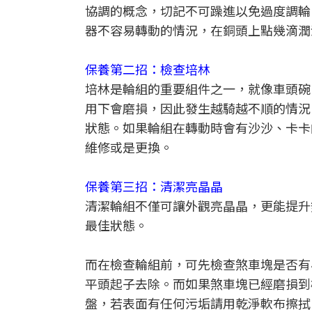
協調的概念，切記不可躁進以免過度調輪
器不容易轉動的情況，在銅頭上點幾滴潤
保養第二招：檢查培林
培林是輪組的重要組件之一，就像車頭碗
用下會磨損，因此發生越騎越不順的情況
狀態。如果輪組在轉動時會有沙沙、卡卡
維修或是更換。
保養第三招：清潔亮晶晶
清潔輪組不僅可讓外觀亮晶晶，更能提升煞
最佳狀態。
而在檢查輪組前，可先檢查煞車塊是否有
平頭起子去除。而如果煞車塊已經磨損到
盤，若表面有任何污垢請用乾淨軟布擦拭