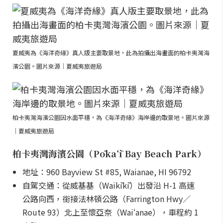
夏威夷為《海洋奇緣》真人版主要取景地，此為拍攝出海畫面的柏卡夷灣海
濱公園。圖片來源｜夏威夷旅遊局
柏卡夷灣海濱公園因水面平穩，為《海洋奇緣》海岸邊的取景地。圖片來源
｜夏威夷旅遊局
柏卡夷灣海濱公園（Pōkaʻī Bay Beach Park）
地址：960 Bayview St #85, Waianae, HI 96792
自駕交通：從威基基（Waikīkī）出發沿 H-1 高速
公路向西，銜接法林頓公路（Farrington Hwy／
Route 93）北上至懷亞奈（Waiʻanae），車程約 1