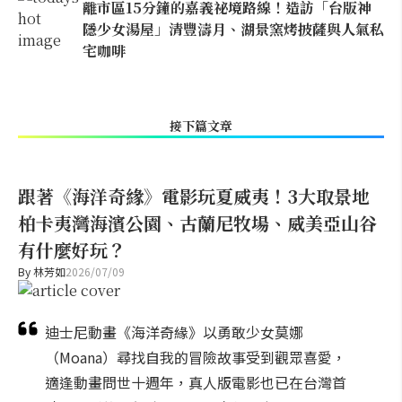
離市區15分鐘的嘉義祕境路線！造訪「台版神
隱少女湯屋」清豐濤月、湖景窯烤披薩與人氣私
宅咖啡
接下篇文章
跟著《海洋奇緣》電影玩夏威夷！3大取景地
柏卡夷灣海濱公園、古蘭尼牧場、威美亞山谷
有什麼好玩？
By
林芳如
2026/07/09
迪士尼動畫《海洋奇緣》以勇敢少女莫娜
（Moana）尋找自我的冒險故事受到觀眾喜愛，
適逢動畫問世十週年，真人版電影也已在台灣首