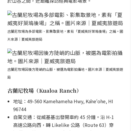
於山谷之間，近距離探訪經典電影場景。
古蘭尼牧場為多部電影、影集取景地，素有「夏威夷好萊塢後場」之稱。圖
片來源｜夏威夷旅遊局
古蘭尼牧場因後方陡峭的山脈，被選為電影拍攝地。圖片來源｜夏威夷旅遊
局
古蘭尼牧場（Kualoa Ranch）
地址：49-560 Kamehameha Hwy, Kāneʻohe, HI
96744
自駕交通：從威基基出發開車約 45 分鐘。沿 H-1
高速公路向西，轉 Likelike 公路（Route 63）穿