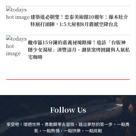
建築迷必朝聖！忠泰美術館10週年：藤本壯介
特展打頭陣，1:5大屋根8月震撼空降台北
離市區15分鐘的嘉義祕境路線！造訪「台版神
隱少女湯屋」清豐濤月、湖景窯烤披薩與人氣私
宅咖啡
Follow Us
享受吧！環遊世界，勇敢歸零去冒險，踏出夢想的第一步。一點勇
氣，一點熱情，一點快樂，一點挑戰