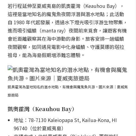
若行程延伸至夏威夷島的凱奧霍灣（Keauhou Bay），
這裡是當地知名的魔鬼魚夜間浮潛與潛水地點；此活動
自 1980 年代起發展，透過水下燈光吸引浮游生物聚集，
進而吸引蝠鱝（manta ray）夜間前來覓食，讓遊客有機
會近距離觀察其在海中游動的身影。旅客安排一趟蝠鱝
夜間觀察，如同遇見電影中化身蝠鱝、守護莫娜的塔拉
祖母，能為海島假期增添難忘體驗。
凱奧霍灣為當地知名的潛水地點，有機會與魔鬼魚共游。圖片來源｜夏威夷
旅遊局
凱奧霍灣（Keauhou Bay）
地址：78-7130 Kaleiopapa St, Kailua-Kona, HI
96740（位於夏威夷島）