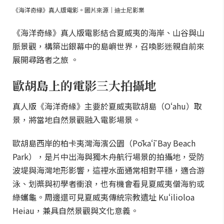
《海洋奇緣》真人版電影。圖片來源｜迪士尼影業
《海洋奇緣》真人版電影結合夏威夷的海岸、山谷與山
脈景觀，構築出銀幕中的島嶼世界，召喚影迷親自前來
展開尋路者之旅 。
歐胡島上的電影三大拍攝地
真人版《海洋奇緣》主要於夏威夷歐胡島（Oʻahu）取
景，將當地自然景觀融入電影場景。
歐胡島西岸的柏卡夷灣海濱公園（Pōkaʻī Bay Beach
Park），是片中出海與獨木舟航行場景的拍攝地，受防
波堤與海灣地形影響，這裡水面通常相對平穩，適合游
泳、划槳與初學者衝浪，也有機會看見夏威夷僧海豹或
綠蠵龜。周邊還可見夏威夷傳統宗教遺址 Kuʻilioloa
Heiau，兼具自然景觀與文化意義。