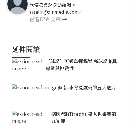
欣傳媒資深採訪編輯。
sasalin@xinmedia.com／
happy21917@gmail.com
查看所有文章
延伸閱讀
【球場】可愛島揮桿樂 高球場兼具
專業與挑戰性
海南-東方夏威夷的五大魅力
德國老將Bracht 鐵人世錦賽第
九完賽