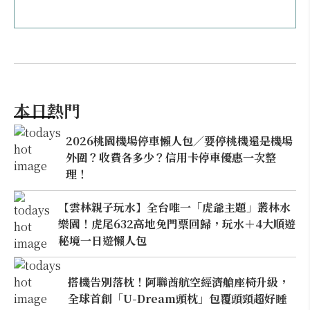
本日熱門
2026桃園機場停車懶人包／要停桃機還是機場
外圍？收費各多少？信用卡停車優惠一次整
理！
【雲林親子玩水】全台唯一「虎爺主題」叢林水
樂園！虎尾632高地免門票回歸，玩水＋4大順遊
秘境一日遊懶人包
搭機告別落枕！阿聯酋航空經濟艙座椅升級，
全球首創「U-Dream頭枕」包覆頭頸超好睡