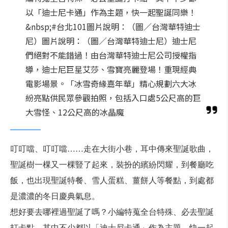
以「迪士尼卡通」作為主題，快一起聖誕同樂！
&nbsp;#台北101圖片說明：（圖／台灣華特迪士
尼）圖片說明：（圖／台灣華特迪士尼）迪士尼
們絕對不能錯過！由台灣華特迪士尼公司授權指
導，迪士尼巨星艾莎、雪寶亮麗登場！重現經典
電影場景。「冰雪奇緣嘉年華」精心規劃六大冰
紛亮點供民眾參觀拍照，包括入口處5公尺高的巨
大雪怪、12公尺高的冰晶魔
叮叮噹、叮叮噹……走在大街小巷，耳中傳來聖誕歌曲，
聖誕樹一棵又一棵豎了起來，裝扮的繽紛閃耀，到餐廳吃
飯，也出現聖誕特餐、雪人蛋糕、薑餅人等餐點，到處都
是濃濃的冬日慶典氣息。
想好要去哪裡過聖誕了嗎？小編特蒐全台特殊、必去聖誕
打卡點，其中不少都以「迪士尼卡通」作為主題，快一起