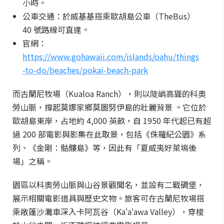
小時。
公車交通：於威基基搭乘歐胡島公車（TheBus）
40 號路線可直達。
官網：
https://www.gohawaii.com/islands/oahu/things
-to-do/beaches/pokai-beach-park
而古蘭尼牧場（Kualoa Ranch），則以陡峭高聳的科奧
勞山脈，撐起莫娜家鄉莫圖努伊島的壯麗背景 。它位於
歐胡島東岸，占地約 4,000 英畝，自 1950 年代起已有超
過 200 部電影與影集在此取景，包括《侏羅紀公園》系
列、《金剛：骷髏島》等，因此有「夏威夷好萊塢後
場」之稱。
園區以科奧勞山脈與山谷景觀聞名，並設有二戰碉堡，
展示相關電影道具與歷史文物。旅客可在古蘭尼牧場搭
乘敞篷沙灘車深入卡阿瓦谷（Kaʻaʻawa Valley），穿梭