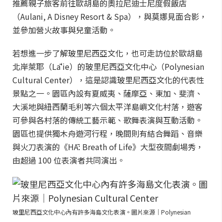
推薦親子旅客前往歐胡島的奧拉尼迪士尼度假飯店
（Aulani, A Disney Resort & Spa），與莫娜見面合影，
並參加營火故事與兒童活動。
若想進一步了解玻里尼西亞文化，也可走訪位於歐胡島
北岸萊耶（Lāʻie）的玻里尼西亞文化中心（Polynesian
Cultural Center），這是認識玻里尼西亞文化的代表性
景點之一。園區內設有夏威夷、薩摩亞、東加、斐濟、
大溪地與紐西蘭毛利等六個太平洋島嶼文化村落，遊客
可參與各村落的傳統工藝示範、歌舞表演與互動活動。
園區也提供獨木舟遊河行程，晚間則有結合舞蹈、音樂
與火刀表演的《HĀ: Breath of Life》大型夜間劇場秀，
由超過 100 位表演者共同演出。
玻里尼西亞文化中心內有許多海島文化表演。圖片來源｜Polynesian