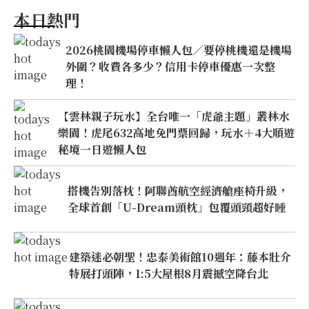
本日熱門
2026桃園機場停車懶人包／要停桃機還是機場
外圍？收費各多少？信用卡停車優惠一次整
理！
【雲林親子玩水】全台唯一「虎爺主題」叢林水
樂園！虎尾632高地免門票回歸，玩水＋4大順遊
秘境一日遊懶人包
搭機告別落枕！阿聯酋航空經濟艙座椅升級，
全球首創「U-Dream頭枕」包覆頭頸超好睡
建築迷必朝聖！忠泰美術館10週年：藤本壯介
特展打頭陣，1:5大屋根8月震撼空降台北