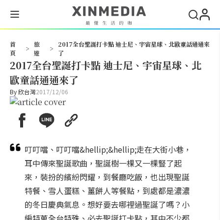
搜尋
首
旅
2017全台聖誕打卡點 迪士尼、宇宙星球、北歐童話通通來
>
>
頁
遊
了
2017全台聖誕打卡點 迪士尼、宇宙星球、北
歐童話通通來了
By
欣台灣
2017/12/06
叮叮噹、叮叮噹&hellip;&hellip;走在大街小巷，
耳中傳來聖誕歌曲，聖誕樹一棵又一棵豎了起
來，裝扮的繽紛閃耀，到餐廳吃飯，也出現聖誕
特餐、雪人蛋糕、薑餅人等餐點，到處都是濃濃
的冬日慶典氣息。想好要去哪裡過聖誕了嗎？小
編特蒐全台特殊、必去聖誕打卡點，其中不少都