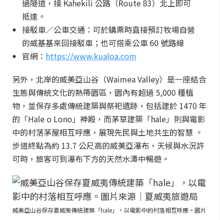
過隧道，接 Kahekili 公路（Route 83）北上即可
抵達。
接駁車／公車交通：可於購票時直接預訂牧場自營
的威基基來回接駁車；也可搭乘公車 60 號路線
官網：
https://www.kualoa.com
另外，北岸的威美亞山谷（Waimea Valley）是一座結合
生態與傳統文化的熱帶園區，園內有超過 5,000 種植
物，並保存多處傳統建築與祭祀遺跡，包括建於 1470 年
的「Hale o Lono」神殿，而茅草建築「hale」則與電影
中的村落茅屋相互呼應，展現先民與土地共生的智慧 。
步道終點為約 13.7 公尺高的威美亞瀑布，天候與水況許
可時，旅客可到瀑布下方的天然水潭中暢遊。
威美亞山谷保存夏威夷傳統建築「hale」，以電影中的村落相互呼應。圖片