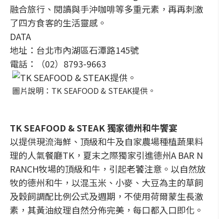
融合旅行、閱讀與手沖咖啡等多重元素，再再刺激
了四方食客的生活靈感。
DATA
地址：台北市內湖區石潭路145號
電話：（02）8793-9663
圖片說明：TK SEAFOOD & STEAK提供。
TK SEAFOOD & STEAK 獨家德州和牛饗宴
以提供現流海鮮、頂級和牛及自家農場種植蔬果料
理的人氣餐廳TK，夏末之際獨家引進德州A BAR N
RANCH牧場的頂級和牛，引起老饕注意。以自然放
牧的德州和牛，以混玉米、小麥、大豆為主的草飼
及穀飼調配比例公式及週期，不使用荷爾蒙生長激
素，其黃油紋理自然分佈完美，每口都入口即化。