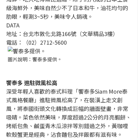
級海鮮外，美味自然少不了日本和牛，油花均勻的
肋眼，輕涮3~5秒，美味令人銷魂。
DATA
地址：台北市敦化北路166號（文華精品3樓）
電話：（02）2712-5600
圖片說明：饗泰多提供。
饗泰多 進駐微風松高
深受年輕人喜歡的泰式料理「饗泰多Siam More泰
式風格餐廳」進駐微風松高了，在裝潢上走文創
風，將泰國街頭文化轉換成巨幅的牆面壁畫，非常
吸晴。菜色依然美味，厚度超過2公分的月亮蝦餅、
烤紙包魚、鹹蛋青木瓜涼拌等別錯過之外，黃咖哩
軟殼蟹更是經典，沾食麵包及拌飯都有滋有味。