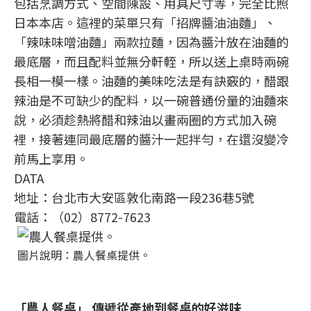
包括烹調方式、空間陳設、用具尺寸等，完全比照
日本本店。這裡的菜單只有「招牌醬油油麵」、
「辣味味噌油麵」兩款拉麵，因為醬汁放在油麵的
最底層，而且配料並無分軒輊，所以送上桌時兩碗
長相一模一樣。油麵的美味吃法是有訣竅的，醋跟
辣油是不可缺少的配料，以一碗普通份量的油麵來
說，必須趁熱將醋和辣油以畫兩圈的方式加入碗
裡，接著連同最底層的醬汁一起拌勻，在還沒變冷
前馬上享用。
DATA
地址：台北市大安區敦化南路一段236巷5號
電話：（02）8772-7623
圖片說明：農人餐桌提供。
「農人餐桌」 傳遞從產地到餐桌的好滋味