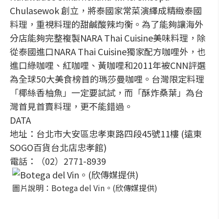
Chulasewok 創立，將泰國家常菜演繹成精緻泰國
料理，重視料理的甜鹹酸辣均衡。為了能夠讓海外
分店能夠完整複製NARA Thai Cuisine美味料理，除
從泰國進口NARA Thai Cuisine獨家配方咖哩外，也
進口綠咖哩、紅咖哩、黃咖哩和2011年被CNN評選
為全球50大美食榜首的瑪莎曼咖哩。台灣限定料理
「椰絲香柚魚」一定要試試，而「酥炸桑葉」為台
灣首見首賣料理，更不能錯過。
DATA
地址：台北市大安區忠孝東路四段45號11樓 (遠東
SOGO百貨台北店忠孝館)
電話：（02）2771-8939
圖片說明：Botega del Vin。(欣傳媒提供)