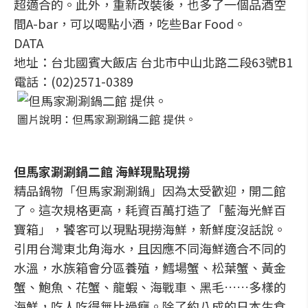
超適合的。此外，重新改裝後，也多了一個品酒空
間A-bar，可以喝點小酒，吃些Bar Food。
DATA
地址：台北國賓大飯店 台北市中山北路二段63號B1
電話：(02)2571-0389
圖片說明：但馬家涮涮鍋二館 提供。
但馬家涮涮鍋二館 海鮮現點現撈
精品鍋物「但馬家涮涮鍋」因為太受歡迎，開二館
了。這次規格更高，耗資百萬打造了「藍海光鮮百
寶箱」，饕客可以現點現撈海鮮，新鮮度沒話說。
引用台灣東北角海水，且因應不同海鮮適合不同的
水溫，水族箱會分區養殖，鱈場蟹、松葉蟹、黃金
蟹、鮑魚、花蟹、龍蝦、海戰車、黑毛……多樣的
海鮮，吃人吃得無比過癮。除了約八成的日本生食