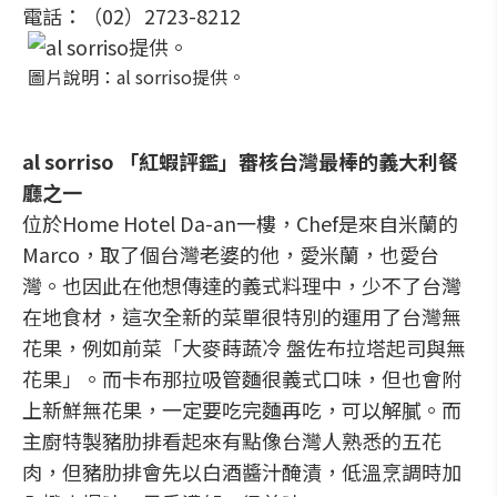
電話：（02）2723-8212
圖片說明：al sorriso提供。
al sorriso 「紅蝦評鑑」審核台灣最棒的義大利餐
廳之一
位於Home Hotel Da-an一樓，Chef是來自米蘭的
Marco，取了個台灣老婆的他，愛米蘭，也愛台
灣。也因此在他想傳達的義式料理中，少不了台灣
在地食材，這次全新的菜單很特別的運用了台灣無
花果，例如前菜「大麥蒔蔬冷 盤佐布拉塔起司與無
花果」。而卡布那拉吸管麵很義式口味，但也會附
上新鮮無花果，一定要吃完麵再吃，可以解膩。而
主廚特製豬肋排看起來有點像台灣人熟悉的五花
肉，但豬肋排會先以白酒醬汁醃漬，低溫烹調時加