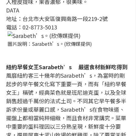
入橙皮提味，果香濃郁，很美味。
DATA
地址：台北市大安區復興南路一段219-2號
電話：02-8773-5013
圖片說明：Sarabeth’s。(欣傳媒提供)
紐約早餐女王Sarabeth’s 嚴選食材新鮮吃得到
風靡紐約客三十幾年的Sarabeth’s，為當時的剛
起步的早午餐文化寫下重要一頁，而有「紐約早餐
女王」稱號，經典菜色就是班尼迪克蛋，以及全球
銷售超過千萬份的法式土司。不同其它早午餐多半
訴求份量或華麗口感，Sarabeth’s在食物味道、
擺盤上都相當純粹細緻，而且食材非常講究。菜單
中重要的蛋料理因以三分熟呈現，新鮮度十分要
求，選用屏東大武山牧場的鮮雞蛋，除了要當天新