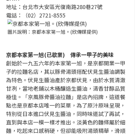
地址：台北市大安區光復南路280巷27號
電話：（02）2721-8555
圖片說明：京都本家第一旭。(欣傳媒提供)
京都本家第一旭(已歇業) 傳承一甲子的美味
創始於一九五六年的本家第一旭，是京都開業一甲
子的拉麵名店，其以豚骨湯頭搭配伏見生醬油調製
為特色。伏見生醬油產於京都伏見，由於水質清澈
甘冽，當地老鋪以木桶釀造生醬油，清香甘醇品質
極佳。「京風豚骨醬油拉麵」是店內招牌，這道餐
點也是京都本店唯一的菜單，為了原汁原味呈現，
特別從日本進口伏見生醬油，同時味道試了再試，
直到與本店一模一樣才推出。淡黃色的麵條屬於細
麵，吃起來口感稍硬，但卻能吸附湯頭精華，滑順