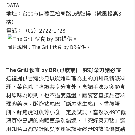
DATA
地址：台北市信義區松高路16號3樓（微風松高3
樓）
電話：（02）2722-1728
圖片說明：The Grill 伙食 by BR提供。
The Grill 伙食 by BR(已歇業) 究好菜刀豬必嚐
這裡提供台灣少見以炭烤料理為主的加州風新派料
理，菜色除了強調共享分食外，烹調手法以突顯食
材原味為原則，也不過度擺盤，讓饕客直接品嘗料
理的美味。酥炸豬尾巴「斷尾求生豬」、香煎蟹
餅、鮮烤虎斑魚等小食一定要試試，當然以49℃低
溫真空烹調的肉類更是別錯過，「究好菜刀豬」選
用知名華裔設計師吳季剛家族所經營的放場優質豬