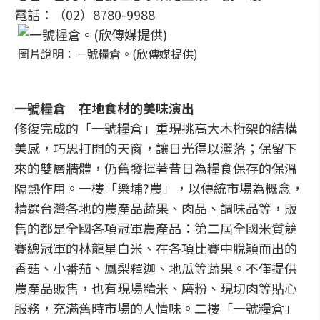
電話：（02）8780-9988
圖片說明：一號糧倉。(欣傳媒提供)
一號糧倉 在地食材的美味演出
修復完成的「一號糧倉」重現挑高大木桁架的結構
美感，巧思打開的天窗，讓日光得以灑落；保留下
來的雙層牆體，仍舊發揮著昔日為糧食保存的保溫
隔熱作用。一樓「樂埔?農」，以傳統市場為概念，
精選台灣各地的農產品蔬果、肉品、調味品等，販
售的都是全國各項冠軍農產品：第二屆全國米質競
賽總冠軍的林龍星白米、在各項比賽中脫穎而出的
香菇、小番茄、鳳梨釋迦、地瓜等蔬果。不僅提供
農產品販售，也有現場精米、磨粉、現切肉等貼心
服務，充滿舊時市場的人情味。二樓「一號糧倉」