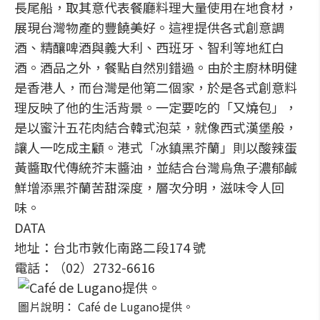
長尾船，取其意代表餐廳料理大量使用在地食材，
展現台灣物產的豐饒美好。這裡提供各式創意調
酒、精釀啤酒與義大利、西班牙、智利等地紅白
酒。酒品之外，餐點自然別錯過。由於主廚林明健
是香港人，而台灣是他第二個家，於是各式創意料
理反映了他的生活背景。一定要吃的「又燒包」，
是以蜜汁五花肉結合韓式泡菜，就像西式漢堡般，
讓人一吃成主顧。港式「冰鎮黑芥蘭」則以酸辣蛋
黃醬取代傳統芥末醬油，並結合台灣烏魚子濃郁鹹
鮮增添黑芥蘭苦甜深度，層次分明，滋味令人回
味。
DATA
地址：台北市敦化南路二段174 號
電話：（02）2732-6616
圖片說明： Café de Lugano提供。