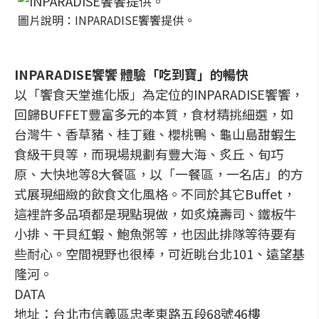
圖片說明：INPARADISE饗饗提供。
INPARADISE饗饗 體驗「吃到寶」的暢快
以「饗食天堂進化版」為定位的INPARADISE饗饗，
回歸BUFFET豐富多元的本質，食材精挑細選，如
台灣牛、香草豬、桂丁雞、櫻桃鴨、龜山島甜蝦生
食級干貝等，而現場規劃有豐大海、炙丘、旬巧
原、大快地等8大餐區，以「一餐區，一名店」的方
式展現細緻的飲食文化風格。不同於其它Buffet，
這裡許多品項都是現點現做，如炙燒壽司、鐵板牛
小排、干貝紅蝦、鮑魚粥等，也因此排隊等待要有
些耐心。空間視野也很棒，可近眺台北101、遠望基
隆河。
DATA
地址：台北市信義區忠孝東路五段68號46樓