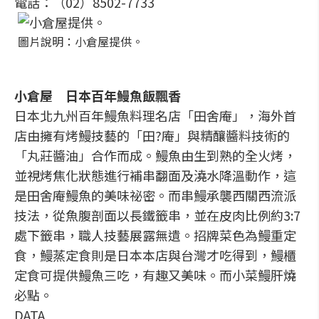
電話：（02）8502-7733
圖片說明：小倉屋提供。
小倉屋 日本百年鰻魚飯飄香
日本北九州百年鰻魚料理名店「田舍庵」，海外首
店由擁有烤鰻技藝的「田?庵」與精釀醬料技術的
「丸莊醬油」合作而成。鰻魚由生到熟的全火烤，
並視烤焦化狀態進行補串翻面及澆水降溫動作，這
是田舍庵鰻魚的美味祕密。而串鰻承襲西關西流派
技法，從魚腹剖面以長鐵籤串，並在皮肉比例約3:7
處下籤串，職人技藝展露無遺。招牌菜色為鰻重定
食，鰻蒸定食則是日本本店與台灣才吃得到，鰻櫃
定食可提供鰻魚三吃，有趣又美味。而小菜鰻肝燒
必點。
DATA