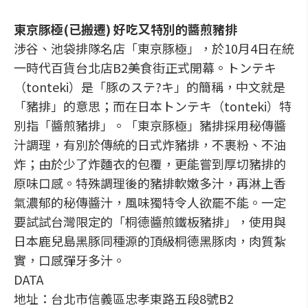
東京豚極(已搬遷) 好吃又特別的醬煎豬排
涉谷、池袋排隊名店「東京豚極」，於10月4日在統
一時代百貨台北店B2美食街正式開幕。トンテキ
（tonteki）是「豚のステ?キ」的簡稱，中文就是
「豬排」的意思；而在日本トンテキ（tonteki）特
別指「醬煎豬排」。「東京豚極」豬排採用秘傳醬
汁調理，有別於傳統的日式炸豬排，不裹粉、不油
炸；由於少了炸麵衣的包覆，更能嘗到厚切豬排的
原味口感。特殊調理後的豬排軟嫩多汁，再淋上香
氣濃郁的秘傳醬汁，風味獨特令人欲罷不能。一定
要試試台灣限定的「桐德醬煎鐵板豬排」，使用與
日本鹿兒島黑豚同種源的頂級桐德黑豚肉，肉質紮
實，口感彈牙多汁。
DATA
地址：台北市信義區忠孝東路五段8號B2