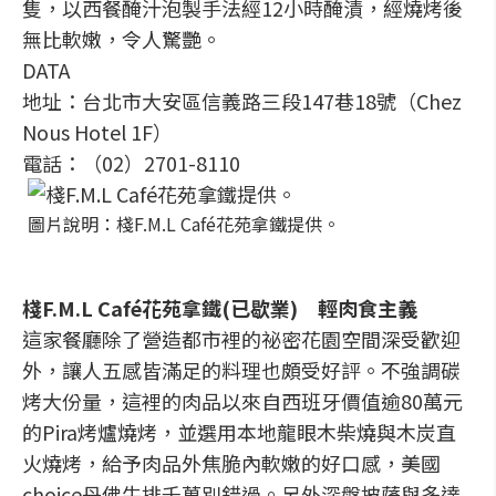
隻，以西餐醃汁泡製手法經12小時醃漬，經燒烤後
無比軟嫩，令人驚艷。
DATA
地址：台北市大安區信義路三段147巷18號（Chez
Nous Hotel 1F）
電話：（02）2701-8110
圖片說明：棧F.M.L Café花苑拿鐵提供。
棧F.M.L Café花苑拿鐵(已歇業) 輕肉食主義
這家餐廳除了營造都市裡的祕密花園空間深受歡迎
外，讓人五感皆滿足的料理也頗受好評。不強調碳
烤大份量，這裡的肉品以來自西班牙價值逾80萬元
的Pira烤爐燒烤，並選用本地龍眼木柴燒與木炭直
火燒烤，給予肉品外焦脆內軟嫩的好口感，美國
choice丹佛牛排千萬別錯過。另外深盤披薩與多達