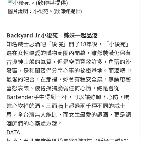
圖片說明：小後苑。(欣傳媒提供)
Backyard Jr.小後苑 姊妹一起品酒
知名威士忌酒吧「後院」開了18年後，「小後苑」
選在女性最愛的購物商圈內開幕，雖然裝潢仍保有
古典紳士般的氣質，但是空間寬敞許多，角落的沙
發區，是和閨蜜們分享心事的祕密基地。而酒吧中
最愛的吧台，在那裡，妳會有種安全感，無論帶著
喜怒哀樂、疲倦孤獨脆弱任何心情，總是會從
Bartender手中得到一杯，可以讓妳卸下心防，喝
進心坎裡的酒。三面牆上超過兩千種不同的威士
忌，全台灣無人能比，而女生最愛的調酒，更是調
酒師們的心靈處方籤。
DATA
地址：台北市信義區松壽路9號3樓（新光三越A9）