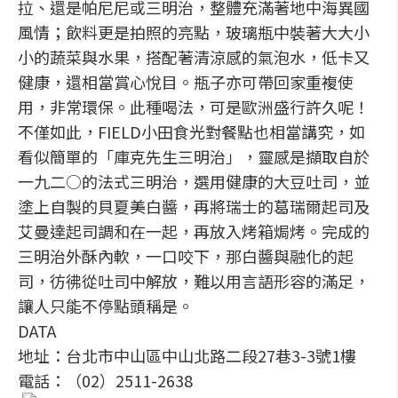
拉、還是帕尼尼或三明治，整體充滿著地中海異國
風情；飲料更是拍照的亮點，玻璃瓶中裝著大大小
小的蔬菜與水果，搭配著清涼感的氣泡水，低卡又
健康，還相當賞心悅目。瓶子亦可帶回家重複使
用，非常環保。此種喝法，可是歐洲盛行許久呢！
不僅如此，FIELD小田食光對餐點也相當講究，如
看似簡單的「庫克先生三明治」，靈感是擷取自於
一九二○的法式三明治，選用健康的大豆吐司，並
塗上自製的貝夏美白醬，再將瑞士的葛瑞爾起司及
艾曼達起司調和在一起，再放入烤箱焗烤。完成的
三明治外酥內軟，一口咬下，那白醬與融化的起
司，彷彿從吐司中解放，難以用言語形容的滿足，
讓人只能不停點頭稱是。
DATA
地址：台北市中山區中山北路二段27巷3-3號1樓
電話：（02）2511-2638