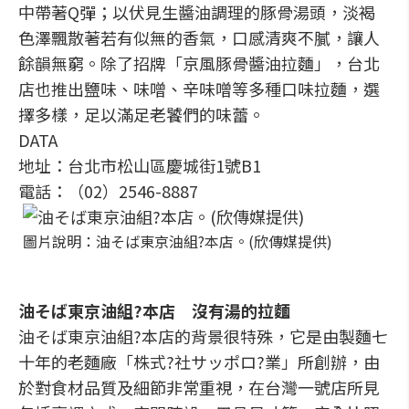
中帶著Q彈；以伏見生醬油調理的豚骨湯頭，淡褐
色澤飄散著若有似無的香氣，口感清爽不膩，讓人
餘韻無窮。除了招牌「京風豚骨醬油拉麵」，台北
店也推出鹽味、味噌、辛味噌等多種口味拉麵，選
擇多樣，足以滿足老饕們的味蕾。
DATA
地址：台北市松山區慶城街1號B1
電話：（02）2546-8887
圖片說明：油そば東京油組?本店。(欣傳媒提供)
油そば東京油組?本店 沒有湯的拉麵
油そば東京油組?本店的背景很特殊，它是由製麵七
十年的老麵廠「株式?社サッポロ?業」所創辦，由
於對食材品質及細節非常重視，在台灣一號店所見