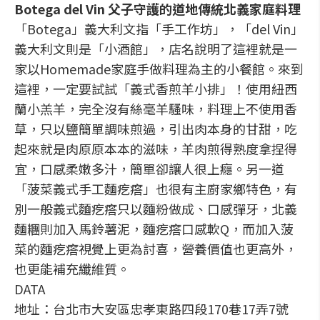
Botega del Vin 父子守護的道地傳統北義家庭料理
「Botega」義大利文指「手工作坊」，「del Vin」
義大利文則是「小酒館」，店名說明了這裡就是一
家以Homemade家庭手做料理為主的小餐館。來到
這裡，一定要試試「義式香煎羊小排」！使用紐西
蘭小羔羊，完全沒有絲毫羊騷味，料理上不使用香
草，只以鹽簡單調味煎過，引出肉本身的甘甜，吃
起來就是肉原原本本的滋味，羊肉煎得熟度拿捏得
宜，口感柔嫩多汁，簡單卻讓人很上癮。另一道
「菠菜義式手工麵疙瘩」也很有主廚家鄉特色，有
別一般義式麵疙瘩只以麵粉做成、口感彈牙，北義
麵糰則加入馬鈴薯泥，麵疙瘩口感軟Q，而加入菠
菜的麵疙瘩視覺上更為討喜，營養價值也更高外，
也更能補充纖維質。
DATA
地址：台北市大安區忠孝東路四段170巷17弄7號