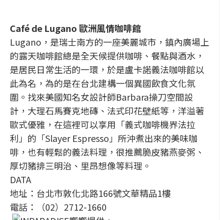
Café de Lugano 歐洲風情咖啡館
Lugano，是瑞士南方的一座美麗城市，鎮內廣場上
的露天咖啡館總是全天候提供咖啡、餐點與酒水，
是居民日常生活的一環，於是盧卡諾義法咖啡館以
此為名，為的是在台北建構一個異國飲食文化氛
圍。找來美國知名女設計師Barbara操刀空間設
計，大理石馬賽克地磚、法式印花壁紙等，洋溢著
歐式優雅，在這裡可以享用「義式咖啡機界法拉
利」的「Slayer Espresso」所沖煮出來的美味咖
啡，也有輕鬆的義法料理，很推薦脆皮豬燕麥粥、
厚切豬排三明治、里昂想像等料理。
DATA
地址：台北市敦化北路166號文華精品1樓
電話：（02）2712-1660