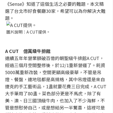
《Sense》知道了這個生活之必要的難題，本文精
選了台北市好食餐廳30家，希望可以為你解決大難
題。
圖片說明：A CUT提供。
A CUT 億萬級牛排館
連續五年年營業額破百億的朝聖級牛排館A CUT，
經過三個月空間整修後，於12/1重新營運了。耗資
5000萬重新改裝，空間更顯高級豪華，不管是吊
燈、餐盤，連地毯都是高規格，其中吊燈還是來自
捷克的手工藝術品，1盞就要花費三日完成，A CUT
大手筆用了80盞。菜色部分更是不馬虎，除了有
美、澳、日三國頂級牛肉，也加入了不少海鮮，不
管是想慰勞自己，或是想給另一半驚喜，這裡可是