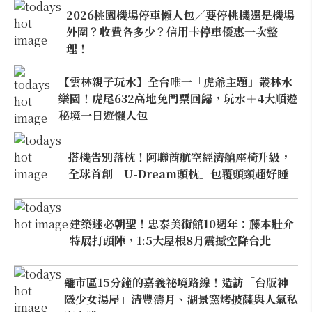
2026桃園機場停車懶人包／要停桃機還是機場
外圍？收費各多少？信用卡停車優惠一次整
理！
【雲林親子玩水】全台唯一「虎爺主題」叢林水
樂園！虎尾632高地免門票回歸，玩水＋4大順遊
秘境一日遊懶人包
搭機告別落枕！阿聯酋航空經濟艙座椅升級，
全球首創「U-Dream頭枕」包覆頭頸超好睡
建築迷必朝聖！忠泰美術館10週年：藤本壯介
特展打頭陣，1:5大屋根8月震撼空降台北
離市區15分鐘的嘉義祕境路線！造訪「台版神
隱少女湯屋」清豐濤月、湖景窯烤披薩與人氣私