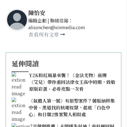
陳怡安
編輯企劃 | 聯絡信箱：
alisonchen@xinmedia.com
查看所有文章
延伸閱讀
Y2K粉紅風暴來襲！《金法尤物》前傳
《艾兒》帶你重回法律女王高中時期，致敬
原版彩蛋、必看亮點一次看
《氣體人第一號》有原型案件？韓版納粹集
中營、黑道找的核電奴隸，起底「白色中
心」和日韓2慘案驚人相似處
7月韓劇推薦｜未開播先封神！南柱赫回歸