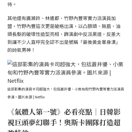
待。
其他還有廣瀨鈴、林遣都、竹野內豐等實力派演員加
盟，竹野內豐這次更是破格出演，以凸額頭、無眉、油
頭長髮的破壞性造型亮相，飾演劇中反派黑道，反差大
到讓不少人直呼完全認不出是號稱「最後黃金單身漢」
的帥氣男神！
這部影集的演員卡司超強大，包括蒼井優、小栗旬和竹野內豐等實力派演員
參演。圖片來源 | Netflix
《氣體人第一號》必看亮點｜日韓影
視巨頭夢幻聯手！奧斯卡團隊打造超