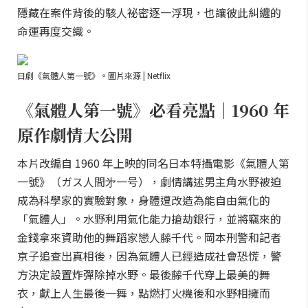
隱藏在案件背後的駭人祕密逐一浮現，也讓彼此糾纏的
命運再度交織。
日劇《氣體人第一號》。圖片來源 | Netflix
《氣體人第一號》必看亮點｜1960 年
原作劇情大公開
本片改編自 1960 年上映的同名日本特攝電影《氣體人第
一號》（ガス人間㐧一号），劇情講述男主角水野被迫
成為科學家的實驗對象，身體遭改造為能自由氣化的
「氣體人」。水野利用氣化能力搶劫銀行，並將竊來的
金錢拿來資助他的舞蹈家戀人藤千代。岡本刑警和記者
京子追查出真相後，因為氣體人已經造成社會恐慌，警
方決定設置炸彈除掉水野。最後藤千代穿上最美的舞
衣，獻上人生最後一舞，點燃打火機後和水野相擁而