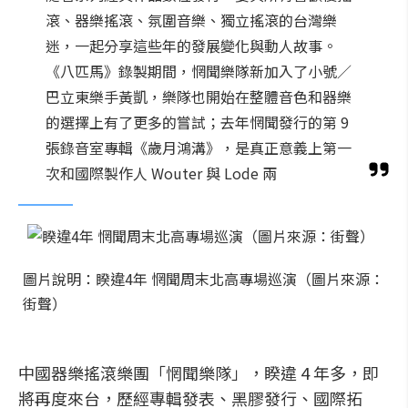
滾、器樂搖滾、氛圍音樂、獨立搖滾的台灣樂
迷，一起分享這些年的發展變化與動人故事。
《八匹馬》錄製期間，惘聞樂隊新加入了小號／
巴立東樂手黃凱，樂隊也開始在整體音色和器樂
的選擇上有了更多的嘗試；去年惘聞發行的第 9
張錄音室專輯《歲月鴻溝》，是真正意義上第一
次和國際製作人 Wouter 與 Lode 兩
圖片說明：睽違4年 惘聞周末北高專場巡演（圖片來源：
街聲）
中國器樂搖滾樂團「惘聞樂隊」，睽違 4 年多，即
將再度來台，歷經專輯發表、黑膠發行、國際拓