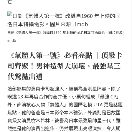
亡。
日劇《氣體人第一號》改編自1960 年上映的同名日本特攝電影。圖片來源 |
imdb
《氣體人第一號》必看亮點 ｜頂級卡
司齊聚！男神造型大崩壞、最強星三
代驚豔出道
這部影集的演員卡司超強大，被稱為全明星陣容。除了
暌違 23 年再度合作的蒼井優、小栗旬組成「最強 CP」
外，飾演核心人物「氣體人」的國際名模 UTA 更是話題
焦點，他的爸爸是日本影帝本木雅弘，外婆則是已故國
寶級女演員樹木希林，被譽為日本最強最帥星三代！雖
然這是他的演員出道作，仍然展現出亮眼演技，令人期