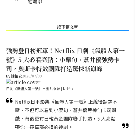
宅咖啡
接下篇文章
強勢登日榜冠軍！Netflix 日劇《氣體人第一
號》5 大必看亮點：小栗旬、蒼井優強勢卡
司，奧斯卡特效團隊打造驚悚新巔峰
By
陳怡安
2026/07/09
日劇《氣體人第一號》。圖片來源 | Netflix
Netflix日本影集《氣體人第一號》上線後話題不
斷，不但可以看到小栗旬、蒼井優等神仙卡司飆
戲，幕後更有日韓黃金團隊聯手打造，5 大亮點
帶你一窺這部必追的神劇。