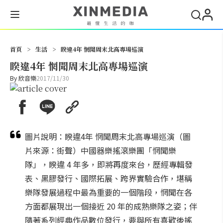
搜尋
首頁
>
生活
>
睽違4年 惘聞周末北高專場巡演
睽違4年 惘聞周末北高專場巡演
By
欣音樂
2017/11/30
圖片說明：睽違4年 惘聞周末北高專場巡演（圖
片來源：街聲）中國器樂搖滾樂團「惘聞樂
隊」，睽違 4 年多，即將再度來台，歷經專輯發
表、黑膠發行、國際拓展、跨界實驗合作，堪稱
樂隊發展過程中最為重要的一個階段，惘聞在各
方面都展現出一個接近 20 年的成熟樂隊之姿；伴
隨著系列經典作品數位發行，要與所有喜歡後搖