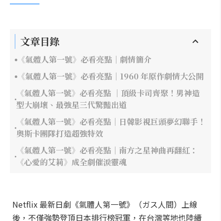
文章目錄
《氣體人第一號》必看亮點｜劇情簡介
《氣體人第一號》必看亮點｜1960 年原作劇情大公開
《氣體人第一號》必看亮點 ｜頂級卡司齊聚！男神造
型大崩壞、最強星三代驚豔出道
《氣體人第一號》必看亮點｜日韓影視巨頭夢幻聯手！
奧斯卡團隊打造超強特效
《氣體人第一號》必看亮點｜南方之星神曲再翻紅：
《心愛的艾莉》成全劇催淚靈魂
Netflix 最新日劇《氣體人第一號》（ガス人間）上線
後，不僅強勢登頂日本排行榜冠軍，在台灣等地也陸續