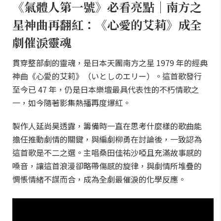
《氣體人第一號》必看亮點｜南方之
星神曲再翻紅：《心愛的艾莉》成全
劇催淚靈魂
貫穿整部劇的靈魂，是日本天團南方之星 1979 年的經典
神曲《心愛的艾莉》（いとしのエリー）。這首歌發行
至今已 47 年，仍是日本樂壇最具代表性的不朽情歌之
一，如今隨著影集熱播再度爆紅。
製作人延尚昊透露，籌備時一直在思考什麼樣的歌曲能
擔任推動劇情的關鍵，與編劇柳勇在討論後，一致認為
這首歌是不二之選。主唱桑田佳祐沙啞且充滿故事感的
嗓音，讓這首浪漫卻略帶傷感的旋律，與劇情所堆疊的
惆悵情緒不謀而合，成為全劇最催淚的化學反應。