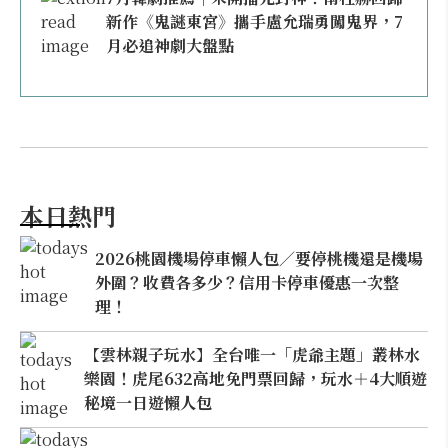
新作《鬼謎東宮》攜手盧允瑞勇闖鬼界，7
月必追神劇大盤點
本日熱門
2026桃園機場停車懶人包／要停桃機還是機場
外圍？收費各多少？信用卡停車優惠一次整
理！
【雲林親子玩水】全台唯一「虎爺主題」叢林水
樂園！虎尾632高地免門票回歸，玩水＋4大順遊
秘境一日遊懶人包