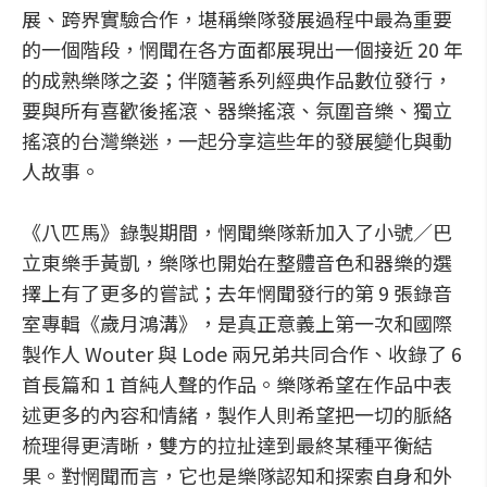
展、跨界實驗合作，堪稱樂隊發展過程中最為重要
的一個階段，惘聞在各方面都展現出一個接近 20 年
的成熟樂隊之姿；伴隨著系列經典作品數位發行，
要與所有喜歡後搖滾、器樂搖滾、氛圍音樂、獨立
搖滾的台灣樂迷，一起分享這些年的發展變化與動
人故事。
《八匹馬》錄製期間，惘聞樂隊新加入了小號／巴
立東樂手黃凱，樂隊也開始在整體音色和器樂的選
擇上有了更多的嘗試；去年惘聞發行的第 9 張錄音
室專輯《歲月鴻溝》，是真正意義上第一次和國際
製作人 Wouter 與 Lode 兩兄弟共同合作、收錄了 6
首長篇和 1 首純人聲的作品。樂隊希望在作品中表
述更多的內容和情緒，製作人則希望把一切的脈絡
梳理得更清晰，雙方的拉扯達到最終某種平衡結
果。對惘聞而言，它也是樂隊認知和探索自身和外