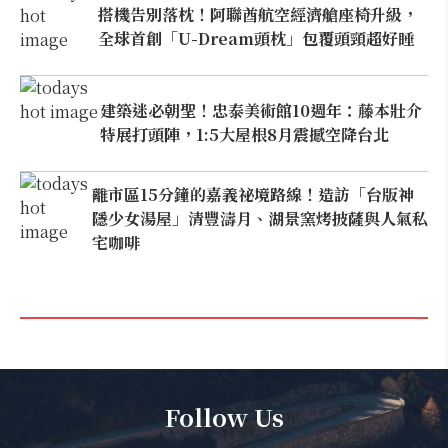
搭機告別落枕！阿聯酋航空經濟艙座椅升級，
全球首創「U-Dream頭枕」包覆頭頸超好睡
建築迷必朝聖！忠泰美術館10週年：藤本壯介
特展打頭陣，1:5大屋根8月震撼空降台北
離市區15分鐘的嘉義祕境路線！造訪「台版神
隱少女湯屋」清豐濤月、湖景窯烤披薩與人氣私
宅咖啡
Follow Us