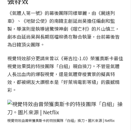
強特效
《氣體人第一號》的幕後團隊同樣華麗，由《屍速列
車》、《地獄公使》的南韓主創延尚昊擔任編劇和監
製，導演則是執導過驚悚神劇《噬亡村》的片山慎三，
劇本由延尚昊與長期搭檔柳勇在聯合執筆，台前幕後皆
為日韓頂尖團隊。
視覺特效部分更請來曾以《哥吉拉-1.0》榮獲奧斯卡最佳
視覺效果獎的特技團隊「白組」親自操刀。不管是氣體
人長出血肉的爆裂視覺，還是氣體穿梭實景的擬真特
效，都被網友大讚根本是「好萊塢電影等級」的震撼精
彩。
視覺特效由曾榮獲奧斯卡的特技團隊「白組」操刀。圖片來源 | Netflix