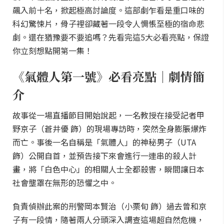
飆入前十名，掀起極高討論度。這部劇乍看是重口味的
科幻驚悚片，骨子裡卻藏著一段令人惆悵至極的宿命悲
劇。還在猶豫要不要追嗎？先看完這5大必看亮點，保證
你立刻想點開第一集！
《氣體人第一號》必看亮點｜劇情簡
介
故事從一場直播節目開始說起，一名教授在接受記者甲
野京子（蒼井優 飾）的現場專訪時，突然全身膨脹爆炸
而亡。事後一名自稱是「氣體人」的神秘男子（UTA
飾）公開自首，並預告接下來會進行一連串的殺人計
畫，將「白色中心」的相關人士全都殺害，瞬間讓日本
社會壟罩在無形的恐懼之中。
負責偵辦此案的刑警岡本賢治（小栗旬 飾）過去曾和京
子有一段情，隨著兩人分頭深入調查這場超自然危機，